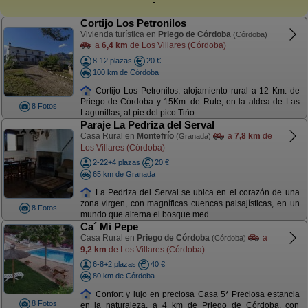
Cortijo Los Petronilos
Vivienda turística en
Priego de Córdoba
(Córdoba)
a
6,4 km
de Los Villares (Córdoba)
8-12 plazas
20 €
100 km de Córdoba
Cortijo Los Petronilos, alojamiento rural a 12 Km. de
Priego de Córdoba y 15Km. de Rute, en la aldea de Las
8 Fotos
Lagunillas, al pie del pico Tiño ...
Paraje La Pedriza del Serval
Casa Rural en
Montefrío
a
7,8 km
de
(Granada)
Los Villares (Córdoba)
2-22+4 plazas
20 €
65 km de Granada
La Pedriza del Serval se ubica en el corazón de una
zona virgen, con magníficas cuencas paisajísticas, en un
8 Fotos
mundo que alterna el bosque med ...
Ca´ Mi Pepe
Casa Rural en
Priego de Córdoba
a
(Córdoba)
9,2 km
de Los Villares (Córdoba)
6-8+2 plazas
40 €
80 km de Córdoba
Confort y lujo en preciosa Casa 5* Preciosa estancia
8 Fotos
en la naturaleza, a 4 km de Priego de Córdoba, con