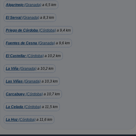
Algarinejo
(Granada)
a 6,5 km
El Serval
(Granada)
a 8,3 km
Priego de Córdoba
(Córdoba)
a 9,4 km
Fuentes de Cesna
(Granada)
a 9,6 km
El Castellar
(Córdoba)
a 10,2 km
La Viña
(Granada)
a 10,2 km
Las Viñas
(Granada)
a 10,3 km
Carcabuey
(Córdoba)
a 10,7 km
La Celada
(Córdoba)
a 11,5 km
La Hoz
(Córdoba)
a 11,6 km