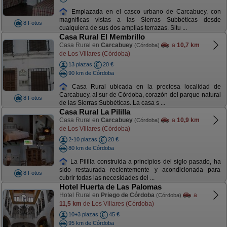
Emplazada en el casco urbano de Carcabuey, con
magníficas vistas a las Sierras Subbéticas desde
8 Fotos
cualquiera de sus dos amplias terrazas. Situ ...
Casa Rural El Membrillo
Casa Rural en
Carcabuey
a
10,7 km
(Córdoba)
de Los Villares (Córdoba)
13 plazas
20 €
90 km de Córdoba
Casa Rural ubicada en la preciosa localidad de
Carcabuey, al sur de Córdoba, corazón del parque natural
8 Fotos
de las Sierras Subbéticas. La casa s ...
Casa Rural La Pililla
Casa Rural en
Carcabuey
a
10,9 km
(Córdoba)
de Los Villares (Córdoba)
2-10 plazas
20 €
80 km de Córdoba
La Pililla construida a principios del siglo pasado, ha
sido restaurada recientemente y acondicionada para
8 Fotos
cubrir todas las necesidades del ...
Hotel Huerta de Las Palomas
Hotel Rural en
Priego de Córdoba
a
(Córdoba)
11,5 km
de Los Villares (Córdoba)
10+3 plazas
45 €
95 km de Córdoba