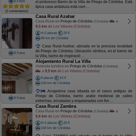
8 Fotos
el pintoresco Barrio de la Villa de Priego de Córdoba. Está
típica casa andaluza está com ...
(2 comentarios)
Casa Rural Azahar
Casa Rural en
Priego de Córdoba
a
(Córdoba)
9,5 km
de Los Villares (Córdoba)
4+2 plazas
20 €
90 km de Córdoba
Casa Rural Azahar, ubicada en la preciosa localidad
de Priego de Córdoba. Ubicación céntrica, en el barrio de
8 Fotos
la Villa, barrio de inspiració ...
Alojamiento Rural La Villa
Vivienda turística en
Priego de Córdoba
(Córdoba)
a
9,5 km
de Los Villares (Córdoba)
8 plazas
15 €
100 km de Córdoba
Acogedora casa situada en el casco antiguo de
Priego de Córdoba, barrio arabe medieval de calles
8 Fotos
estrechas, encaladas y engalanadas con flor ...
Casa Rural Zambra
Casa Rural en
Priego de Córdoba
a
(Córdoba)
9,6 km
de Los Villares (Córdoba)
8+1 plazas
20 €
100 km de Córdoba
Casa ZAMBRA está situada en el barrio de la Villa