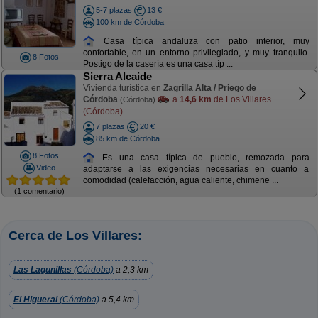
5-7 plazas
13 €
100 km de Córdoba
Casa típica andaluza con patio interior, muy
confortable, en un entorno privilegiado, y muy tranquilo.
8 Fotos
Postigo de la casería es una casa típ ...
Sierra Alcaide
Vivienda turística en
Zagrilla Alta / Priego de
Córdoba
a
14,6 km
de Los Villares
(Córdoba)
(Córdoba)
7 plazas
20 €
85 km de Córdoba
8 Fotos
Es una casa típica de pueblo, remozada para
Video
adaptarse a las exigencias necesarias en cuanto a
comodidad (calefacción, agua caliente, chimene ...
(1 comentario)
Cerca de Los Villares:
Las Lagunillas
(Córdoba)
a 2,3 km
El Higueral
(Córdoba)
a 5,4 km