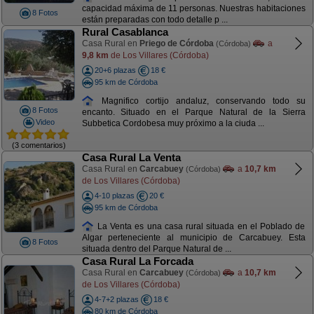
capacidad máxima de 11 personas. Nuestras habitaciones
8 Fotos
están preparadas con todo detalle p ...
Rural Casablanca
Casa Rural en
Priego de Córdoba
a
(Córdoba)
9,8 km
de Los Villares (Córdoba)
20+6 plazas
18 €
95 km de Córdoba
Magnifico cortijo andaluz, conservando todo su
8 Fotos
encanto. Situado en el Parque Natural de la Sierra
Video
Subbetica Cordobesa muy próximo a la ciuda ...
(3 comentarios)
Casa Rural La Venta
Casa Rural en
Carcabuey
a
10,7 km
(Córdoba)
de Los Villares (Córdoba)
4-10 plazas
20 €
95 km de Córdoba
La Venta es una casa rural situada en el Poblado de
Algar perteneciente al municipio de Carcabuey. Esta
8 Fotos
situada dentro del Parque Natural de ...
Casa Rural La Forcada
Casa Rural en
Carcabuey
a
10,7 km
(Córdoba)
de Los Villares (Córdoba)
4-7+2 plazas
18 €
80 km de Córdoba