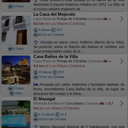
declarado Conjunto Histórico-Artístico en 1972. La Villa es
8 Fotos
el núcleo urbano originario de ...
La Casa del Mejorato
Casa Rural en
Priego de Córdoba
a
(Córdoba)
9,6 km
de Los Villares (Córdoba)
6 plazas
18 €
83 km de Córdoba
Ubicada en pleno casco histórico (Barrio de la Villa).
Su posición sobre el Balcón del Adarve le confiere con
8 Fotos
unas inmejorables vistas de la ...
Casa Baños de la Villa
Casa Rural en
Priego de Córdoba
a
(Córdoba)
9,6 km
de Los Villares (Córdoba)
16 plazas
38 €
75 km de Córdoba
Arropada por calles estrechas y fachadas repletas de
8 Fotos
flores, encontramos Casa Baños de la villa, un lugar de
Video
descanso del cuerpo y el alma, ...
El Macegal
Vivienda turística en
Carcabuey
a
9,7
(Córdoba)
km
de Los Villares (Córdoba)
2-11 plazas
15 €
103 km de Córdoba
Molino Macegal dispone de 5 habitaciones, con una