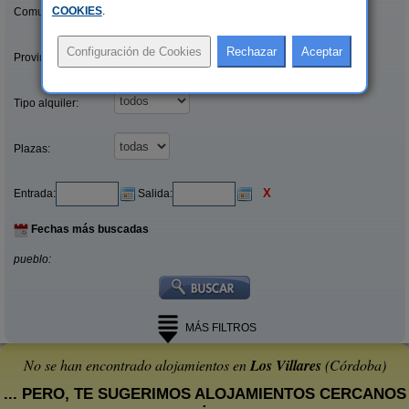
COOKIES
.
Comunidades:
Provincias/Islas:
Tipo alquiler:
Plazas:
X
Entrada:
Salida:
Fechas más buscadas
pueblo:
MÁS FILTROS
No se han encontrado alojamientos en
Los Villares
(Córdoba)
... PERO, TE SUGERIMOS ALOJAMIENTOS CERCANOS
: