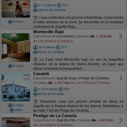
4-7+2 plazas
20 €
106 km de Córdoba
Casa centenaria con piscina rehabilitada conservando
8 Fotos
el estilo andaluz de la zona. Se encuentra en la localidad
cordobesa de Zagrilla Baja, ...
Montecillo Bajo
Casa Rural en
Carcabuey
a
13,6 km
(Córdoba)
de Los Villares (Córdoba)
12+3 plazas
23 €
80 km de Córdoba
La Casa rural Montecillo bajo es, con su magnífica
situación en la ladera de Sierra Alcaide, un lugar que
8 Fotos
ofrece al turismo la tranquilidad ...
Casateli
Casa Rural en
Zagrilla Baja / Priego de Córdoba
a
13,7 km
de Los Villares (Córdoba)
(Córdoba)
6-10+2 plazas
25 €
90 km de Córdoba
Espaciosa casa con piscina privada se úbica en
8 Fotos
Zagrilla en el Parque Natural de las Sierras Subbéticas, a
Video
tan sólo 7 km de Priego de Córdoba ...
Postigo de La Casería
Casa Rural en
Zagrilla Alta
a
14,5 km
(Córdoba)
de Los Villares (Córdoba)