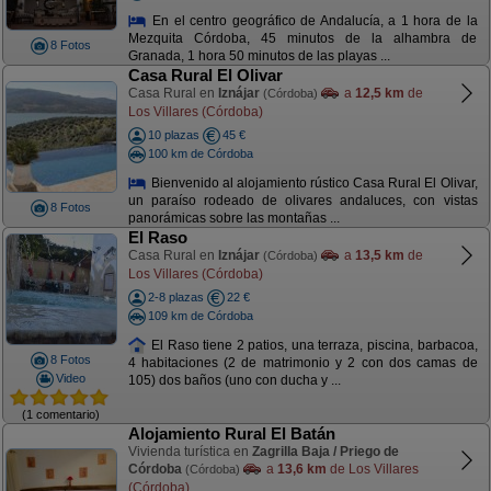
En el centro geográfico de Andalucía, a 1 hora de la
Mezquita Córdoba, 45 minutos de la alhambra de
8 Fotos
Granada, 1 hora 50 minutos de las playas ...
Casa Rural El Olivar
Casa Rural en
Iznájar
a
12,5 km
de
(Córdoba)
Los Villares (Córdoba)
10 plazas
45 €
100 km de Córdoba
Bienvenido al alojamiento rústico Casa Rural El Olivar,
un paraíso rodeado de olivares andaluces, con vistas
8 Fotos
panorámicas sobre las montañas ...
El Raso
Casa Rural en
Iznájar
a
13,5 km
de
(Córdoba)
Los Villares (Córdoba)
2-8 plazas
22 €
109 km de Córdoba
El Raso tiene 2 patios, una terraza, piscina, barbacoa,
8 Fotos
4 habitaciones (2 de matrimonio y 2 con dos camas de
Video
105) dos baños (uno con ducha y ...
(1 comentario)
Alojamiento Rural El Batán
Vivienda turística en
Zagrilla Baja / Priego de
Córdoba
a
13,6 km
de Los Villares
(Córdoba)
(Córdoba)