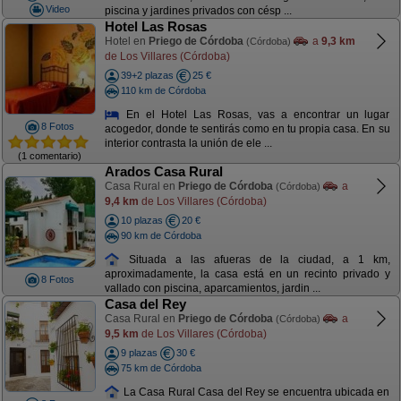
Video
piscina y jardines privados con césp ...
Hotel Las Rosas
Hotel en
Priego de Córdoba
a
9,3 km
(Córdoba)
de Los Villares (Córdoba)
39+2 plazas
25 €
110 km de Córdoba
En el Hotel Las Rosas, vas a encontrar un lugar
8 Fotos
acogedor, donde te sentirás como en tu propia casa. En su
interior contrasta la unión de ele ...
(1 comentario)
Arados Casa Rural
Casa Rural en
Priego de Córdoba
a
(Córdoba)
9,4 km
de Los Villares (Córdoba)
10 plazas
20 €
90 km de Córdoba
Situada a las afueras de la ciudad, a 1 km,
aproximadamente, la casa está en un recinto privado y
8 Fotos
vallado con piscina, aparcamientos, jardin ...
Casa del Rey
Casa Rural en
Priego de Córdoba
a
(Córdoba)
9,5 km
de Los Villares (Córdoba)
9 plazas
30 €
75 km de Córdoba
La Casa Rural Casa del Rey se encuentra ubicada en