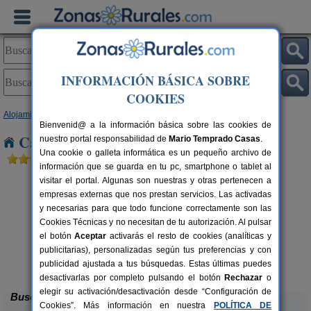
INFORMACIÓN BÁSICA SOBRE
COOKIES
Alojamientos
>
Andalucía
>
Córdoba
> Los Villares
Bienvenid@ a la información básica sobre las cookies de
Casas Rurales cerca de Los Villares
nuestro portal responsabilidad de
Mario Temprado Casas
.
Una cookie o galleta informática es un pequeño archivo de
información que se guarda en tu pc, smartphone o tablet al
visitar el portal. Algunas son nuestras y otras pertenecen a
empresas externas que nos prestan servicios. Las activadas
y necesarias para que todo funcione correctamente son las
Cookies Técnicas y no necesitan de tu autorización. Al pulsar
el botón
Aceptar
activarás el resto de cookies (analíticas y
publicitarias), personalizadas según tus preferencias y con
Casa Rural La Cruz de San Pedro
rs.
10-12 pers.
 €
27 €
publicidad ajustada a tus búsquedas. Estas últimas puedes
Añora (Córdoba)
desde
desactivarlas por completo pulsando el botón
Rechazar
o
elegir su activación/desactivación desde “Configuración de
Buscar
Cookies”. Más información en nuestra
POLÍTICA DE