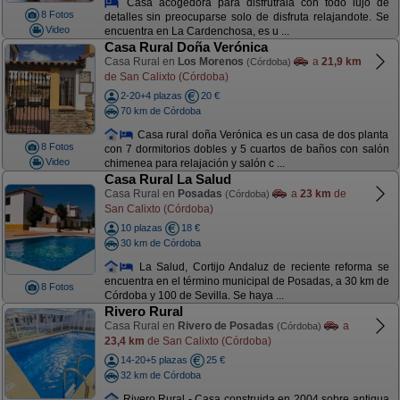
Casa acogedora para disfrutrala con todo lujo de
8 Fotos
detalles sin preocuparse solo de disfruta relajandote. Se
Video
encuentra en La Cardenchosa, es u ...
Casa Rural Doña Verónica
Casa Rural en
Los Morenos
a
21,9 km
(Córdoba)
de San Calixto (Córdoba)
2-20+4 plazas
20 €
70 km de Córdoba
Casa rural doña Verónica es un casa de dos planta
8 Fotos
con 7 dormitorios dobles y 5 cuartos de baños con salón
Video
chimenea para relajación y salón c ...
Casa Rural La Salud
Casa Rural en
Posadas
a
23 km
de
(Córdoba)
San Calixto (Córdoba)
10 plazas
18 €
30 km de Córdoba
La Salud, Cortijo Andaluz de reciente reforma se
encuentra en el término municipal de Posadas, a 30 km de
8 Fotos
Córdoba y 100 de Sevilla. Se haya ...
Rivero Rural
Casa Rural en
Rivero de Posadas
a
(Córdoba)
23,4 km
de San Calixto (Córdoba)
14-20+5 plazas
25 €
32 km de Córdoba
Rivero Rural - Casa construida en 2004 sobre antigua