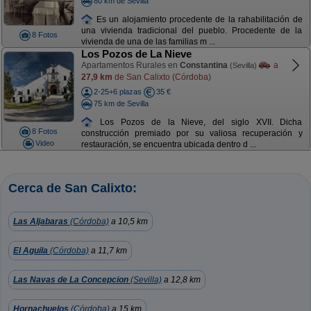
80 km de Sevilla
Es un alojamiento procedente de la rahabilitación de
una vivienda tradicional del pueblo. Procedente de la
8 Fotos
vivienda de una de las familias m ...
Los Pozos de La Nieve
Apartamentos Rurales en
Constantina
a
(Sevilla)
27,9 km
de San Calixto (Córdoba)
2-25+6 plazas
35 €
75 km de Sevilla
Los Pozos de la Nieve, del siglo XVII. Dicha
8 Fotos
construcción premiado por su valiosa recuperación y
Video
restauración, se encuentra ubicada dentro d ...
Cerca de San Calixto:
Las Aljabaras
(Córdoba)
a 10,5 km
El Aguila
(Córdoba)
a 11,7 km
Las Navas de La Concepcion
(Sevilla)
a 12,8 km
Hornachuelos
(Córdoba)
a 15 km