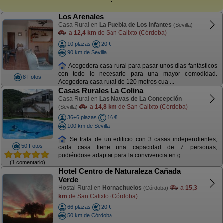
Los Arenales
Casa Rural en
La Puebla de Los Infantes
(Sevilla)
a
12,4 km
de San Calixto (Córdoba)
10 plazas
20 €
90 km de Sevilla
Acogedora casa rural para pasar unos dias fantásticos
con todo lo necesario para una mayor comodidad.
8 Fotos
Acogedora casa rural de 120 metros cua ...
Casas Rurales La Colina
Casa Rural en
Las Navas de La Concepción
a
14,8 km
de San Calixto (Córdoba)
(Sevilla)
36+6 plazas
16 €
100 km de Sevilla
Se trata de un edificio con 3 casas independientes,
50 Fotos
cada casa tiene una capacidad de 7 personas,
pudiéndose adaptar para la convivencia en g ...
(1 comentario)
Hotel Centro de Naturaleza Cañada
Verde
Hostal Rural en
Hornachuelos
a
15,3
(Córdoba)
km
de San Calixto (Córdoba)
66 plazas
20 €
50 km de Córdoba