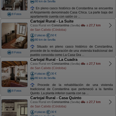
80 km de Sevilla
En pleno casco histórico de Constantina se encuentra
el Alojamiento denominado Casa Chica. La parte baja del
8 Fotos
apartamento cuenta con salón co ...
Cartojal Rural - La Suite
Casa Rural en
Constantina
a
27,7 km
(Sevilla)
de San Calixto (Córdoba)
2 plazas
50 €
80 km de Sevilla
Situado en pleno casco histórico de Constantina,
procede de la restauración de una vivienda tradicional del
8 Fotos
pueblo conocida como La Casa Gra ...
Cartojal Rural - La Cuadra
Casa Rural en
Constantina
a
27,7 km
(Sevilla)
de San Calixto (Córdoba)
4 plazas
30 €
80 km de Sevilla
Procede de la rehabilitación de una vivienda
tradicional de Constantina que perteneció a la familia
8 Fotos
Quinto. La planta inferior cuenta con sa ...
Cartojal Rural - Casa Quinto
Casa Rural en
Constantina
a
27,7 km
(Sevilla)
de San Calixto (Córdoba)
4 plazas
30 €