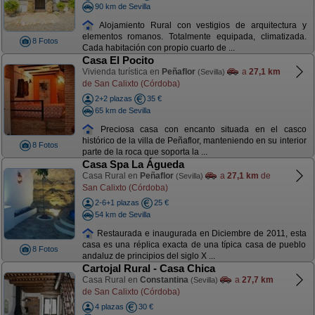
90 km de Sevilla
Alojamiento Rural con vestigios de arquitectura y
elementos romanos. Totalmente equipada, climatizada.
8 Fotos
Cada habitación con propio cuarto de ...
Casa El Pocito
Vivienda turística en
Peñaflor
a
27,1 km
(Sevilla)
de San Calixto (Córdoba)
2+2 plazas
35 €
65 km de Sevilla
Preciosa casa con encanto situada en el casco
histórico de la villa de Peñaflor, manteniendo en su interior
8 Fotos
parte de la roca que soporta la ...
Casa Spa La Águeda
Casa Rural en
Peñaflor
a
27,1 km
de
(Sevilla)
San Calixto (Córdoba)
2-6+1 plazas
25 €
54 km de Sevilla
Restaurada e inaugurada en Diciembre de 2011, esta
casa es una réplica exacta de una típica casa de pueblo
8 Fotos
andaluz de principios del siglo X ...
Cartojal Rural - Casa Chica
Casa Rural en
Constantina
a
27,7 km
(Sevilla)
de San Calixto (Córdoba)
4 plazas
30 €