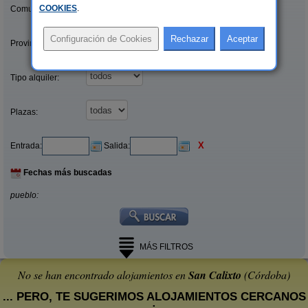
COOKIES
.
Comunidades:
Provincias/Islas:
Tipo alquiler:
Plazas:
X
Entrada:
Salida:
Fechas más buscadas
pueblo:
MÁS FILTROS
No se han encontrado alojamientos en
San Calixto
(Córdoba)
... PERO, TE SUGERIMOS ALOJAMIENTOS CERCANOS
: