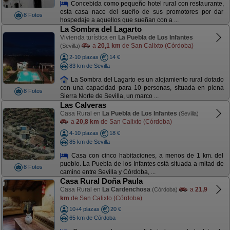
Concebida como pequeño hotel rural con restaurante,
esta casa nace del sueño de sus promotores por dar
8 Fotos
hospedaje a aquellos que sueñan con a ...
La Sombra del Lagarto
Vivienda turística en
La Puebla de Los Infantes
a
20,1 km
de San Calixto (Córdoba)
(Sevilla)
2-10 plazas
14 €
83 km de Sevilla
La Sombra del Lagarto es un alojamiento rural dotado
con una capacidad para 10 personas, situada en plena
8 Fotos
Sierra Norte de Sevilla, un marco ...
Las Calveras
Casa Rural en
La Puebla de Los Infantes
(Sevilla)
a
20,8 km
de San Calixto (Córdoba)
4-10 plazas
18 €
85 km de Sevilla
Casa con cinco habitaciones, a menos de 1 km. del
pueblo. La Puebla de los Infantes está situada a mitad de
8 Fotos
camino entre Sevilla y Córdoba, ...
Casa Rural Doña Paula
Casa Rural en
La Cardenchosa
a
21,9
(Córdoba)
km
de San Calixto (Córdoba)
10+4 plazas
20 €
65 km de Córdoba