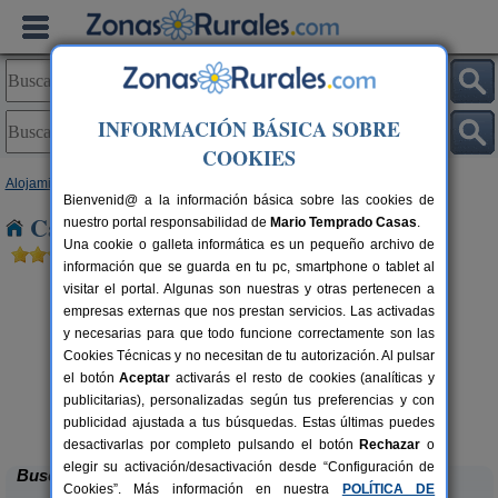
INFORMACIÓN BÁSICA SOBRE
COOKIES
Alojamientos
>
Andalucía
>
Córdoba
> San Calixto
Bienvenid@ a la información básica sobre las cookies de
Casas Rurales cerca de San Calixto
nuestro portal responsabilidad de
Mario Temprado Casas
.
Una cookie o galleta informática es un pequeño archivo de
información que se guarda en tu pc, smartphone o tablet al
visitar el portal. Algunas son nuestras y otras pertenecen a
empresas externas que nos prestan servicios. Las activadas
y necesarias para que todo funcione correctamente son las
Cookies Técnicas y no necesitan de tu autorización. Al pulsar
el botón
Aceptar
activarás el resto de cookies (analíticas y
publicitarias), personalizadas según tus preferencias y con
Casa El Viso
rs.
4 pers.
 €
30 €
publicidad ajustada a tus búsquedas. Estas últimas puedes
Rute (Córdoba)
desde
desactivarlas por completo pulsando el botón
Rechazar
o
elegir su activación/desactivación desde “Configuración de
Buscar
Cookies”. Más información en nuestra
POLÍTICA DE