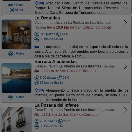
Precioso Hotel Centro de Naturaleza dentro del
8 Fotos
Parque Natural Sierra de Hornachuelos, Reserva de la
Video
Biosfera, Carta Europea de Turismo soste ...
La Orquidea
Vivienda turística en
La Puebla de Los Infantes
a
19,9 km
de San Calixto (Córdoba)
(Sevilla)
8+2 plazas
14 €
56 km de Sevilla
La orquídea es un alojamiento que está situado en la
sierra. A tan solo 3km del pueblo, muy buena ubicación y
8 Fotos
casi a pie de carretera. Recin ...
Barroso Alcobendas
Casa Rural en
La Puebla de Los Infantes
(Sevilla)
a
20 km
de San Calixto (Córdoba)
5-20 plazas
25 €
82 km de Sevilla
Alojamiento turístico situado en la puebla de los
infantes, en plena sierra norte de Sevilla, situado a 200
8 Fotos
metros del centro de la localida ...
La Posada del Infante
Casa Rural en
La Puebla de Los Infantes
(Sevilla)
a
20,1 km
de San Calixto (Córdoba)
20+5 plazas
25 €
80 km de Sevilla