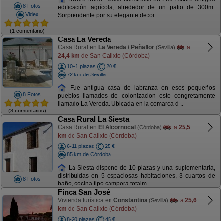
8 Fotos
edificación agrícola, alrededor de un patio de 300m.
Video
Sorprendente por su elegante decor ...
(1 comentario)
Casa La Vereda
Casa Rural en
La Vereda / Peñaflor
a
(Sevilla)
24,4 km
de San Calixto (Córdoba)
10+1 plazas
20 €
72 km de Sevilla
Fue antigua casa de labranza en esos pequeños
8 Fotos
pueblos llamados de colonizacion este congretamente
llamado La Vereda. Ubicada en la comarca d ...
(3 comentarios)
Casa Rural La Siesta
Casa Rural en
El Alcornocal
a
25,5
(Córdoba)
km
de San Calixto (Córdoba)
6-11 plazas
25 €
85 km de Córdoba
La Siesta dispone de 10 plazas y una suplementaria,
distribuidas en 5 espaciosas habitaciones, 3 cuartos de
8 Fotos
baño, cocina tipo campera totalm ...
Finca San José
Vivienda turística en
Constantina
a
25,6
(Sevilla)
km
de San Calixto (Córdoba)
8-20 plazas
45 €