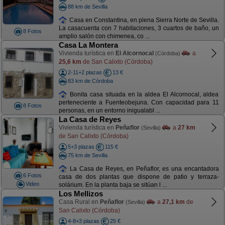
88 km de Sevilla
Casa en Constantina, en plena Sierra Norte de Sevilla.
La casacuenta con 7 habitaciones, 3 cuartos de baño, un
8 Fotos
amplio salón con chimenea, co ...
Casa La Montera
Vivienda turística en
El Alcornocal
a
(Córdoba)
25,6 km
de San Calixto (Córdoba)
2-11+2 plazas
13 €
83 km de Córdoba
Bonita casa situada en la aldea El Alcornocal, aldea
perteneciente a Fuenteobejuna. Con capacidad para 11
8 Fotos
personas, en un entorno inigualabl ...
La Casa de Reyes
Vivienda turística en
Peñaflor
a
27 km
(Sevilla)
de San Calixto (Córdoba)
5+3 plazas
115 €
75 km de Sevilla
La Casa de Reyes, en Peñaflor, es una encantadora
6 Fotos
casa de dos plantas que dispone de patio y terraza-
Video
solárium. En la planta baja se sitúan l ...
Los Mellizos
Casa Rural en
Peñaflor
a
27,1 km
de
(Sevilla)
San Calixto (Córdoba)
4-8+3 plazas
25 €