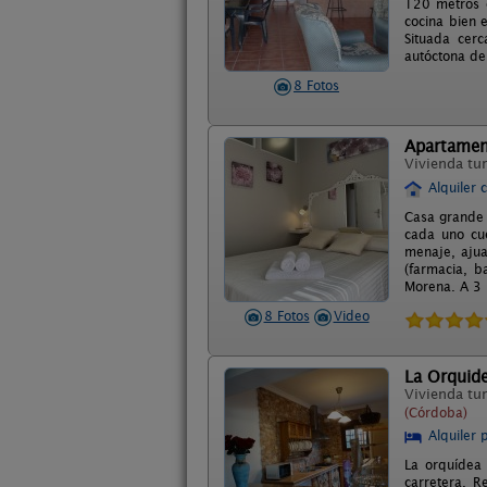
120 metros 
cocina bien 
Situada cerc
autóctona del
8 Fotos
Apartamen
Vivienda tur
Alquiler 
Casa grande 
cada uno cu
menaje, ajua
(farmacia, b
Morena. A 3 
8 Fotos
Video
La Orquid
Vivienda tur
(Córdoba)
Alquiler 
La orquídea 
carretera. R