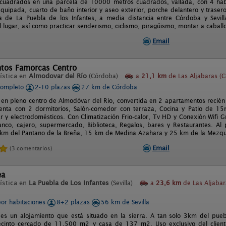
cuadrados en una parcela de 10000 metros cuadrados, vallada, con 4 habi
equipada, cuarto de baño interior y aseo exterior, porche delantero y trasero
a de La Puebla de los Infantes, a media distancia entre Córdoba y Sevill
 lugar, así como practicar senderismo, ciclismo, piragüismo, montar a caball
Email
tos Famorcas Centro
ística en
Almodovar del Río
(Córdoba)
a
21,1 km
de Las Aljabaras (
completo
2-10 plazas
27 km de Córdoba
en pleno centro de Almodóvar del Rio, convertida en 2 apartamentos reci
enta con 2 dormitorios, Salón-comedor con terraza, Cocina y Patio de 
r y electrodomésticos. Con Climatización Frio-calor, Tv HD y Conexión Wifi G
anco, cajero, supermercado, Biblioteca, Regalos, bares y Restaurantes. Al 
km del Pantano de la Breña, 15 km de Medina Azahara y 25 km de la Mezq
Email
(3 comentarios)
ea
ística en
La Puebla de Los Infantes
(Sevilla)
a
23,6 km
de Las Aljabar
por habitaciones
8+2 plazas
56 km de Sevilla
es un alojamiento que está situado en la sierra. A tan solo 3km del pue
ecinto cercado de 11.500 m2 y casa de 137 m2. Uso exclusivo del cliente