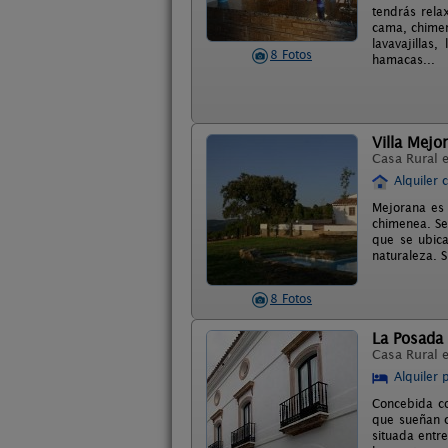
tendrás rela
cama, chimen
lavavajillas
8 Fotos
hamacas...
Villa Mejo
Casa Rural 
Alquiler 
Mejorana es 
chimenea. Se
que se ubica
naturaleza. 
8 Fotos
La Posada 
Casa Rural 
Alquiler 
Concebida co
que sueñan c
situada entre