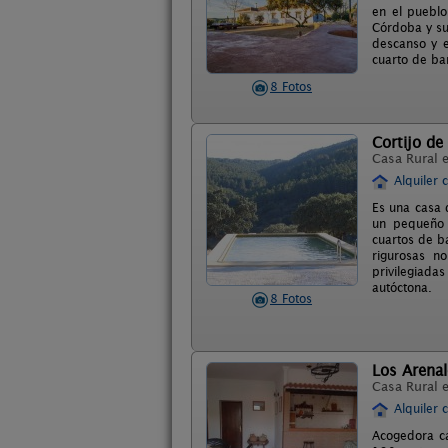
en el pueblo
Córdoba y su 
descanso y e
cuarto de ba
8 Fotos
Cortijo d
Casa Rural 
Alquiler 
Es una casa 
un pequeño 
cuartos de b
rigurosas n
privilegiada
autóctona.
8 Fotos
Los Arenal
Casa Rural 
Alquiler 
Acogedora ca