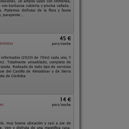
taciones, un amplio salón con chimenea,
 con barbacoa cubierta y piscina vallada..
a. Podemos disfrutar de la flora y fauna
o, parapente...
45 €
Córdoba)
pers/noche
én reformados (2020) de 70m2 cada uno, Y
15m2. Totalmente amueblado, completo de
ratuita. Rodeado de todo tipo de servicios
pie del Castillo de Almodóvar y de Sierra
uita de Córdoba
14 €
as
pers/noche
blo, muy buena ubicación y casi a pie de
. Ven y disfruta de una magnífica casa,