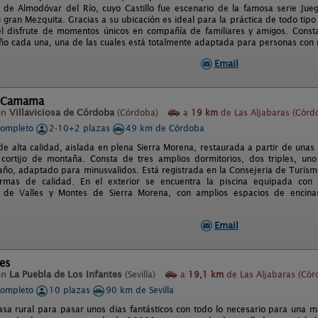
 de Almodóvar del Río, cuyo Castillo fue escenario de la famosa serie J
gran Mezquita. Gracias a su ubicación es ideal para la práctica de todo tipo 
l disfrute de momentos únicos en compañía de familiares y amigos. Const
ño cada una, una de las cuales está totalmente adaptada para personas con 
Email
e Camama
en
Villaviciosa de Córdoba
(Córdoba)
a
19 km
de Las Aljabaras (Córd
completo
2-10+2 plazas
49 km de Córdoba
de alta calidad, aislada en plena Sierra Morena, restaurada a partir de unas 
cortijo de montaña. Consta de tres amplios dormitorios, dos triples, un
año, adaptado para minusvalidos. Está registrada en la Consejeria de Turism
ormas de calidad. En el exterior se encuentra la piscina equipada con
s de Valles y Montes de Sierra Morena, con amplios espacios de encinas,
Email
es
en
La Puebla de Los Infantes
(Sevilla)
a
19,1 km
de Las Aljabaras (Cór
completo
10 plazas
90 km de Sevilla
sa rural para pasar unos dias fantásticos con todo lo necesario para una 