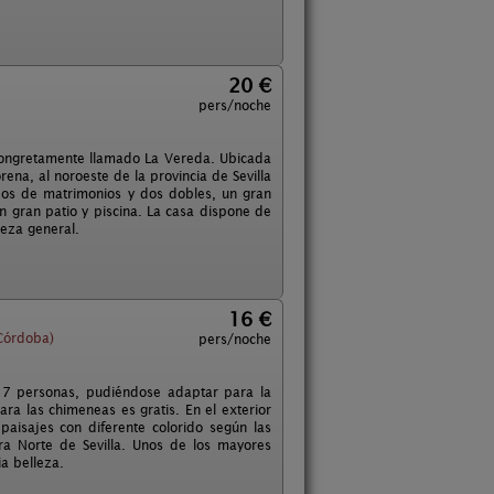
20 €
pers/noche
congretamente llamado La Vereda. Ubicada
ena, al noroeste de la provincia de Sevilla
os de matrimonios y dos dobles, un gran
n gran patio y piscina. La casa dispone de
ieza general.
16 €
Córdoba)
pers/noche
e 7 personas, pudiéndose adaptar para la
ra las chimeneas es gratis. En el exterior
aisajes con diferente colorido según las
ra Norte de Sevilla. Unos de los mayores
ia belleza.