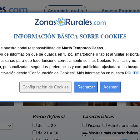
Anúnciate gratis
Acceso Propietar
Busca por pueblo
INFORMACIÓN BÁSICA SOBRE COOKIES
ljabaras
de Las Aljabaras
de nuestro portal responsabilidad de
Mario Temprado Casas
.
o de información que se guarda en tu pc, smartphone o tablet al visitar el port
ecesarias para que todo funcione correctamente son las Cookies Técnicas y no ne
rias), personalizadas según tus preferencias y con publicidad ajustada a tus búsq
sactivación desde “Configuración de Cookies”. Más información en nuestra
POLÍTI
Alojamientos Rural Pedroches
4 pers.
6-14+2 pers.
30 €
22 €
Villanueva del Duque (Córdoba)
Pr
e
desde
Precio (€/pers)
Características
de 1 a 20
Piscina
Admite animales
de 21 a 30
Mostrar más características