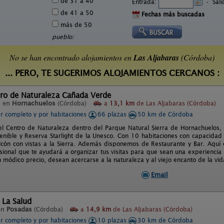
de 31 a 40
Entrada:
-
Sal
de 41 a 50
Fechas más buscadas
más de 50
pueblo:
No se han encontrado alojamientos en
Las Aljabaras
(Córdoba)
... PERO, TE SUGERIMOS ALOJAMIENTOS CERCANOS :
tro de Naturaleza Cañada Verde
l en
Hornachuelos
(Córdoba)
a
13,1 km
de Las Aljabaras (Córdoba)
er completo y por habitaciones
66 plazas
50 km de Córdoba
el Centro de Naturaleza dentro del Parque Natural Sierra de Hornachuelos,
enible y Reserva Starlight de la Unesco. Con 10 habitaciones con capacida
lcón con vistas a la Sierra. Además disponemos de Restaurante y Bar. Aquí
sional que te ayudará a organizar tus visitas para que sean una experiencia i
 módico precio, desean acercarse a la naturaleza y al viejo encanto de la vida
Email
 La Salud
en
Posadas
(Córdoba)
a
14,9 km
de Las Aljabaras (Córdoba)
er completo y por habitaciones
10 plazas
30 km de Córdoba