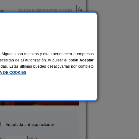
ios
-
al. Algunas son nuestras y otras pertenecen a empresas
cesitan de tu autorización. Al pulsar el botón
Aceptar
uedas. Estas últimas puedes desactivarlas por completo
CA DE COOKIES
.
Hotel Las Rosas
Casa Rural Las Cru
39+2 pers.
25 €
iego de Córdoba (Córdoba)
Palenciana (Córdob
desde
Adaptada a discapacitados