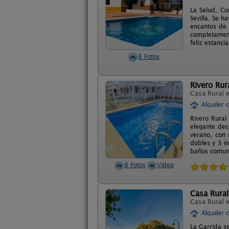
La Salud, Co
Sevilla. Se 
encantos de 
completament
feliz estancia
8 Fotos
Rivero Rur
Casa Rural 
Alquiler 
Rivero Rural
elegante dec
verano, con 
dobles y 3 in
baños comune
8 Fotos
Video
Casa Rural
Casa Rural 
Alquiler 
La Garrida s