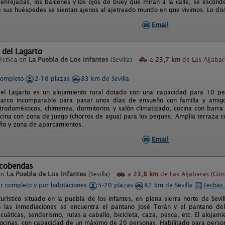
 enrejadas, los balcones y los ojos de buey que miran a la calle, se esco
 sus huéspedes se sientan ajenos al ajetreado mundo en que vivimos. Lo disf
Email
 del Lagarto
ística en
La Puebla de Los Infantes
(Sevilla)
a
23,7 km
de Las Aljabar
completo
2-10 plazas
83 km de Sevilla
el Lagarto es un alojamiento rural dotado con una capacidad para 10 per
 marco incomparable para pasar unos días de ensueño con familia y amig
trodomésticos, chimenea, dormitorios y salón climatizado, cocina con barra
scina con zona de juego (chorros de agua) para los peques. Amplia terraza c
ño y zona de aparcamientos.
Email
lcobendas
en
La Puebla de Los Infantes
(Sevilla)
a
23,8 km
de Las Aljabaras (Cór
er completo y por habitaciones
5-20 plazas
82 km de Sevilla
Fechas 
turístico situado en la puebla de los infantes, en plena sierra norte de Sevi
En las inmediaciones se encuentra el pantano José Torán y el pantano de
cuáticas, senderismo, rutas a caballo, bicicleta, caza, pesca, etc. El aloja
cocinas, con capacidad de un máximo de 20 personas. Habilitado para perso