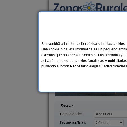
Busca por alojamiento
Alojamientos
>
Andalucía
>
Córdoba
> Las A
Casas Rurales cerca 
Bienvenid@ a la información básica sobre las cookies 
Una cookie o galleta informática es un pequeño archiv
externas que nos prestan servicios. Las activadas y n
activarás el resto de cookies (analíticas y publicita
pulsando el botón
Rechazar
o elegir su activación/de
 de San Pedro
Casa El Viso
10-12 pers.
27 €
doba)
Rute (Córdoba)
desde
desd
Buscar
Comunidades:
Provincias/Islas: