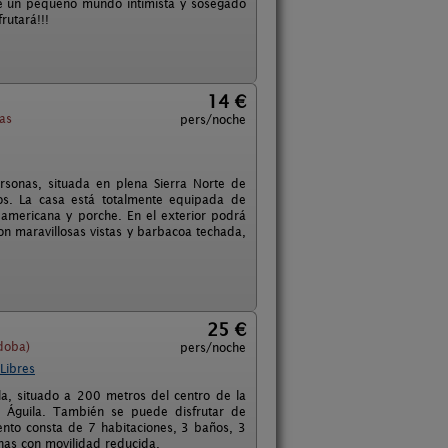
nde un pequeño mundo intimista y sosegado
rutará!!!
14 €
as
pers/noche
sonas, situada en plena Sierra Norte de
os. La casa está totalmente equipada de
 americana y porche. En el exterior podrá
on maravillosas vistas y barbacoa techada,
25 €
doba)
pers/noche
Libres
lla, situado a 200 metros del centro de la
l Águila. También se puede disfrutar de
miento consta de 7 habitaciones, 3 baños, 3
nas con movilidad reducida.