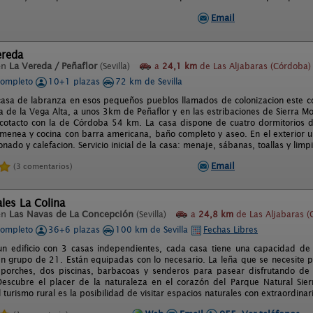
Email
ereda
en
La Vereda / Peñaflor
(Sevilla)
a
24,1 km
de Las Aljabaras (Córdoba)
completo
10+1 plazas
72 km de Sevilla
casa de labranza en esos pequeños pueblos llamados de colonizacion este 
 de la Vega Alta, a unos 3km de Peñaflor y en las estribaciones de Sierra Mor
otacto con la de Córdoba 54 km. La casa dispone de cuatro dormitorios d
imenea y cocina con barra americana, baño completo y aseo. En el exterior u
onado y calefacion. Servicio inicial de la casa: menaje, sábanas, toallas y limp
Email
(3 comentarios)
les La Colina
en
Las Navas de La Concepción
(Sevilla)
a
24,8 km
de Las Aljabaras (
completo
36+6 plazas
100 km de Sevilla
Fechas Libres
un edificio con 3 casas independientes, cada casa tiene una capacidad d
en grupo de 21. Están equipadas con lo necesario. La leña que se necesite pa
porches, dos piscinas, barbacoas y senderos para pasear disfrutando de p
Descubre el placer de la naturaleza en el corazón del Parque Natural Sier
l turismo rural es la posibilidad de visitar espacios naturales con extraordinar