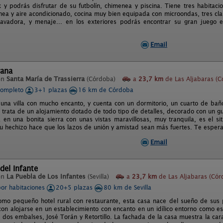
x y podrás disfrutar de su futbolín, chimenea y piscina. Tiene tres habitac
ea y aire acondicionado, cocina muy bien equipada con microondas, tres clas
, lavadora, y menaje... en los exteriores podrás encontrar su gran juego 
Email
rana
en
Santa María de Trassierra
(Córdoba)
a
23,7 km
de Las Aljabaras (C
completo
3+1 plazas
16 km de Córdoba
una villa con mucho encanto, y cuenta con un dormitorio, un cuarto de bañ
 trata de un alojamiento dotado de todo tipo de detalles, decorado con un g
 en una bonita sierra con unas vistas maravillosas, muy tranquila, es el s
Su hechizo hace que los lazos de unión y amistad sean más fuertes. Te esper
Email
del Infante
en
La Puebla de Los Infantes
(Sevilla)
a
23,7 km
de Las Aljabaras (Cór
por habitaciones
20+5 plazas
80 km de Sevilla
mo pequeño hotel rural con restaurante, esta casa nace del sueño de sus
on alojarse en un establecimiento con encanto en un idílico entorno como es 
 dos embalses, José Torán y Retortillo. La fachada de la casa muestra la car