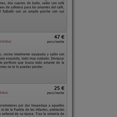
iones, dos cuartos de baño, salón con sofá
es de cafetera para los amantes del café,
el futbolín con un amplio porche con sus
47 €
órdoba)
pers/noche
o, cocina totalmente equipada y salón con
usto exquisito, todo muy cuidado. Destacar
itio perfecto que busca todo amante de la
amos no te lo puedes perder.
25 €
doba)
pers/noche
 promotores por dar hospedaje a aquellos
el de la Puebla de los Infantes, población
a señorial de su época. Tras la simetría de