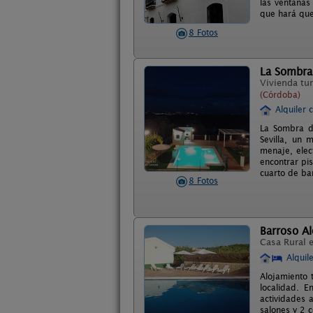
las ventanas
que hará que
8 Fotos
La Sombra
Vivienda tur
(Córdoba)
Alquiler 
La Sombra d
Sevilla, un
menaje, elec
encontrar pi
cuarto de ba
8 Fotos
Barroso A
Casa Rural 
Alquil
Alojamiento 
localidad. 
actividades a
salones y 2 