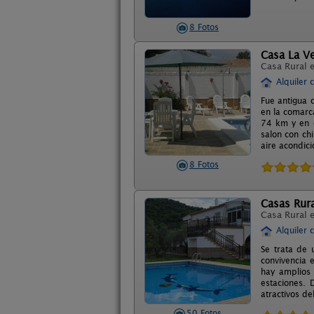
8 Fotos
Casa La V
Casa Rural 
Alquiler 
Fue antigua 
en la comarca
74 km y en c
salon con ch
aire acondici
8 Fotos
Casas Rura
Casa Rural 
Alquiler 
Se trata de 
convivencia 
hay amplios 
estaciones. 
atractivos de
50 Fotos