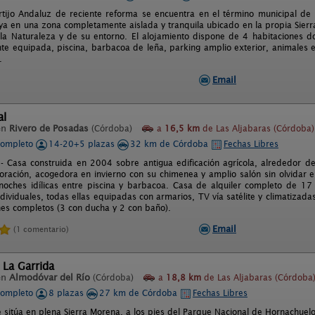
rtijo Andaluz de reciente reforma se encuentra en el término municipal 
haya en una zona completamente aislada y tranquila ubicado en la propia Sier
la Naturaleza y de su entorno. El alojamiento dispone de 4 habitaciones d
e equipada, piscina, barbacoa de leña, parking amplio exterior, animales e
.
Email
al
en
Rivero de Posadas
(Córdoba)
a
16,5 km
de Las Aljabaras (Córdoba)
completo
14-20+5 plazas
32 km de Córdoba
Fechas Libres
 - Casa construida en 2004 sobre antigua edificación agrícola, alrededor 
oración, acogedora en invierno con su chimenea y amplio salón sin olvidar el
noches idílicas entre piscina y barbacoa. Casa de alquiler completo de 17
dividuales, todas ellas equipadas con armarios, TV vía satélite y climatizadas
s completos (3 con ducha y 2 con baño).
Email
(1 comentario)
 La Garrida
en
Almodóvar del Río
(Córdoba)
a
18,8 km
de Las Aljabaras (Córdoba
completo
8 plazas
27 km de Córdoba
Fechas Libres
e sitúa en plena Sierra Morena, a los pies del Parque Nacional de Hornachuelo