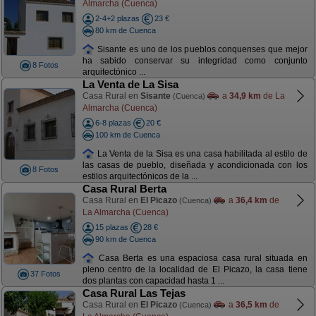
Almarcha (Cuenca)
2-4+2 plazas
23 €
80 km de Cuenca
Sisante es uno de los pueblos conquenses que mejor
ha sabido conservar su integridad como conjunto
8 Fotos
arquitectónico ...
La Venta de La Sisa
Casa Rural en
Sisante
a
34,9 km
de La
(Cuenca)
Almarcha (Cuenca)
6-8 plazas
20 €
100 km de Cuenca
La Venta de la Sisa es una casa habilitada al estilo de
las casas de pueblo, diseñada y acondicionada con los
8 Fotos
estilos arquitectónicos de la ...
Casa Rural Berta
Casa Rural en
El Picazo
a
36,4 km
de
(Cuenca)
La Almarcha (Cuenca)
15 plazas
28 €
90 km de Cuenca
Casa Berta es una espaciosa casa rural situada en
pleno centro de la localidad de El Picazo, la casa tiene
37 Fotos
dos plantas con capacidad hasta 1 ...
Casa Rural Las Tejas
Casa Rural en
El Picazo
a
36,5 km
de
(Cuenca)