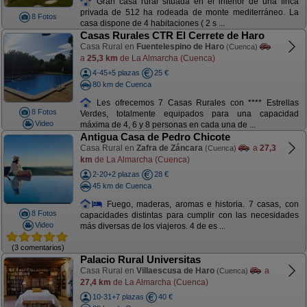
Gran casa rural situada en el interior de una finca
privada de 512 ha rodeada de monte mediterráneo. La
8 Fotos
casa dispone de 4 habitaciones ( 2 s ...
Casas Rurales CTR El Cerrete de Haro
Casa Rural en
Fuentelespino de Haro
(Cuenca)
a
25,3 km
de La Almarcha (Cuenca)
4-45+5 plazas
25 €
80 km de Cuenca
Les ofrecemos 7 Casas Rurales con **** Estrellas
8 Fotos
Verdes, totalmente equipados para una capacidad
Video
máxima de 4, 6 y 8 personas en cada una de ...
Antigua Casa de Pedro Chicote
Casa Rural en
Zafra de Záncara
a
27,3
(Cuenca)
km
de La Almarcha (Cuenca)
2-20+2 plazas
28 €
45 km de Cuenca
Fuego, maderas, aromas e historia. 7 casas, con
8 Fotos
capacidades distintas para cumplir con las necesidades
Video
más diversas de los viajeros. 4 de es ...
(3 comentarios)
Palacio Rural Universitas
Casa Rural en
Villaescusa de Haro
a
(Cuenca)
27,4 km
de La Almarcha (Cuenca)
10-31+7 plazas
40 €