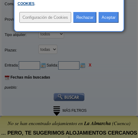
COOKIES
.
Comunidades:
Provincias/Islas:
Tipo alquiler:
Plazas:
X
Entrada:
Salida:
Fechas más buscadas
pueblo:
MÁS FILTROS
No se han encontrado alojamientos en
La Almarcha
(Cuenca)
... PERO, TE SUGERIMOS ALOJAMIENTOS CERCANOS
: