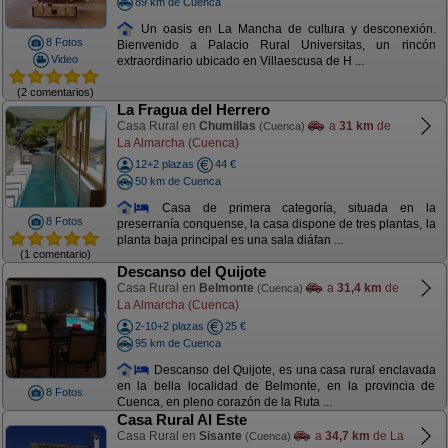
89 km de Cuenca
Un oasis en La Mancha de cultura y desconexión.
8 Fotos
Bienvenido a Palacio Rural Universitas, un rincón
Video
extraordinario ubicado en Villaescusa de H ...
(2 comentarios)
La Fragua del Herrero
Casa Rural en
Chumillas
a
31 km
de
(Cuenca)
La Almarcha (Cuenca)
12+2 plazas
44 €
50 km de Cuenca
Casa de primera categoría, situada en la
8 Fotos
preserranía conquense, la casa dispone de tres plantas, la
planta baja principal es una sala diáfan ...
(1 comentario)
Descanso del Quijote
Casa Rural en
Belmonte
a
31,4 km
de
(Cuenca)
La Almarcha (Cuenca)
2-10+2 plazas
25 €
95 km de Cuenca
Descanso del Quijote, es una casa rural enclavada
en la bella localidad de Belmonte, en la provincia de
8 Fotos
Cuenca, en pleno corazón de la Ruta ...
Casa Rural Al Este
Casa Rural en
Sisante
a
34,7 km
de La
(Cuenca)