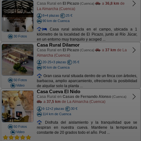
Casa Rural en
El Picazo
a
36,8 km
de
(Cuenca)
La Almarcha (Cuenca)
8+4 plazas
25 €
90 km de Cuenca
Casa rural aislada en el campo, ubicada a 1
kilómetro de la localidad de El Picazo, junto al Río Júcar,
30 Fotos
en un entorno muy tranquilo y acoged ...
Casa Rural Dilamor
Casa Rural en
El Picazo
a
37 km
de La
(Cuenca)
Almarcha (Cuenca)
20-25+3 plazas
35 €
90 km de Cuenca
Gran casa rural situada dentro de un finca con árboles,
50 Fotos
barbacoa, amplio aparcamiento, ofreciendo la posibilidad
Video
de alquilar solo la planta ...
Casa Cueva El Nido
Casa Rural en
Casas de Fernando Alonso
(Cuenca)
a
37,5 km
de La Almarcha (Cuenca)
6-12+2 plazas
30 €
114 km de Cuenca
Disfruta del aislamiento y la tranquilidad que se
50 Fotos
respiran en nuestra cueva. Mantiene la temperatura
Video
constante de 20 grados todo el año. Pod ...