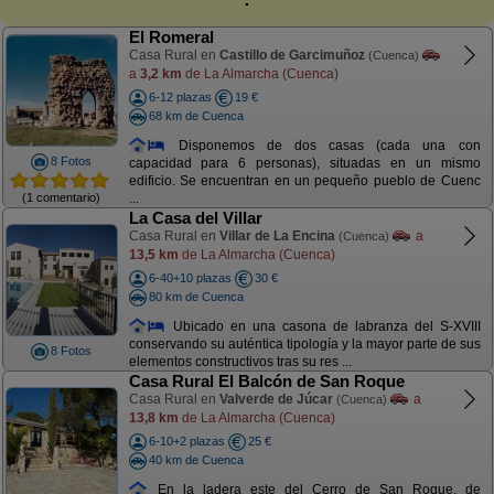
El Romeral
Casa Rural en
Castillo de Garcimuñoz
(Cuenca)
a
3,2 km
de La Almarcha (Cuenca)
6-12 plazas
19 €
68 km de Cuenca
Disponemos de dos casas (cada una con
8 Fotos
capacidad para 6 personas), situadas en un mismo
edificio. Se encuentran en un pequeño pueblo de Cuenc
(1 comentario)
...
La Casa del Villar
Casa Rural en
Villar de La Encina
a
(Cuenca)
13,5 km
de La Almarcha (Cuenca)
6-40+10 plazas
30 €
80 km de Cuenca
Ubicado en una casona de labranza del S-XVIII
conservando su auténtica tipología y la mayor parte de sus
8 Fotos
elementos constructivos tras su res ...
Casa Rural El Balcón de San Roque
Casa Rural en
Valverde de Júcar
a
(Cuenca)
13,8 km
de La Almarcha (Cuenca)
6-10+2 plazas
25 €
40 km de Cuenca
En la ladera este del Cerro de San Roque, de