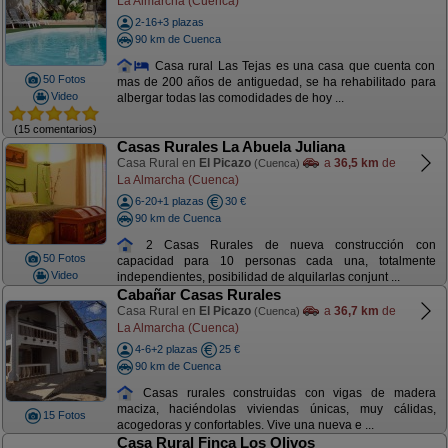
La Almarcha (Cuenca)
2-16+3 plazas
90 km de Cuenca
Casa rural Las Tejas es una casa que cuenta con
50 Fotos
mas de 200 años de antiguedad, se ha rehabilitado para
Video
albergar todas las comodidades de hoy ...
(15 comentarios)
Casas Rurales La Abuela Juliana
Casa Rural en
El Picazo
a
36,5 km
de
(Cuenca)
La Almarcha (Cuenca)
6-20+1 plazas
30 €
90 km de Cuenca
2 Casas Rurales de nueva construcción con
50 Fotos
capacidad para 10 personas cada una, totalmente
Video
independientes, posibilidad de alquilarlas conjunt ...
Cabañar Casas Rurales
Casa Rural en
El Picazo
a
36,7 km
de
(Cuenca)
La Almarcha (Cuenca)
4-6+2 plazas
25 €
90 km de Cuenca
Casas rurales construidas con vigas de madera
maciza, haciéndolas viviendas únicas, muy cálidas,
15 Fotos
acogedoras y confortables. Vive una nueva e ...
Casa Rural Finca Los Olivos