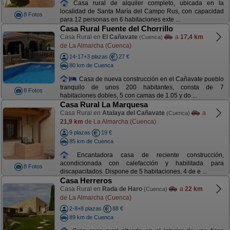
Casa rural de alquiler completo, ubicada en la
localidad de Santa María del Campo Rus, con capacidad
8 Fotos
para 12 personas en 6 habitaciones exte ...
Casa Rural Fuente del Chorrillo
Casa Rural en
El Cañavate
a
17,4 km
(Cuenca)
de La Almarcha (Cuenca)
14-17+3 plazas
27 €
80 km de Cuenca
Casa de nueva construcción en el Cañavate pueblo
tranquilo de unos 200 habitantes, consta de 7
8 Fotos
habitaciones dobles, 5 con camas de 1.05 y do ...
Casa Rural La Marquesa
Casa Rural en
Atalaya del Cañavate
a
(Cuenca)
21,9 km
de La Almarcha (Cuenca)
9 plazas
19 €
85 km de Cuenca
Encantadora casa de reciente construcción,
acondicionada con calefacción y habilitada para
8 Fotos
discapacitados. Dispone de 5 habitaciones, 4 de e ...
Casa Herreros
Casa Rural en
Rada de Haro
a
22 km
(Cuenca)
de La Almarcha (Cuenca)
2-8+8 plazas
88 €
89 km de Cuenca