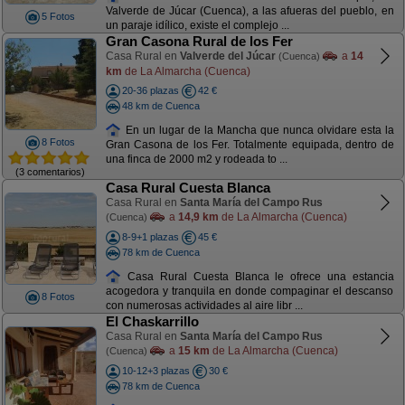
Valverde de Júcar (Cuenca), a las afueras del pueblo, en
5 Fotos
un paraje idílico, existe el complejo ...
Gran Casona Rural de los Fer
Casa Rural en
Valverde del Júcar
a
14
(Cuenca)
km
de La Almarcha (Cuenca)
20-36 plazas
42 €
48 km de Cuenca
En un lugar de la Mancha que nunca olvidare esta la
8 Fotos
Gran Casona de los Fer. Totalmente equipada, dentro de
una finca de 2000 m2 y rodeada to ...
(3 comentarios)
Casa Rural Cuesta Blanca
Casa Rural en
Santa María del Campo Rus
a
14,9 km
de La Almarcha (Cuenca)
(Cuenca)
8-9+1 plazas
45 €
78 km de Cuenca
Casa Rural Cuesta Blanca le ofrece una estancia
acogedora y tranquila en donde compaginar el descanso
8 Fotos
con numerosas actividades al aire libr ...
El Chaskarrillo
Casa Rural en
Santa María del Campo Rus
a
15 km
de La Almarcha (Cuenca)
(Cuenca)
10-12+3 plazas
30 €
78 km de Cuenca