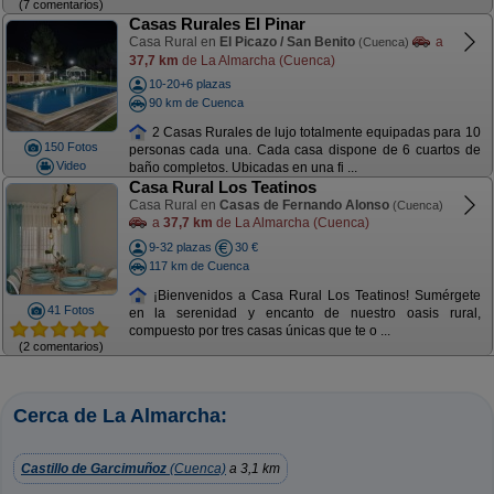
(7 comentarios)
Casas Rurales El Pinar
Casa Rural en
El Picazo / San Benito
a
(Cuenca)
37,7 km
de La Almarcha (Cuenca)
10-20+6 plazas
90 km de Cuenca
2 Casas Rurales de lujo totalmente equipadas para 10
150 Fotos
personas cada una. Cada casa dispone de 6 cuartos de
Video
baño completos. Ubicadas en una fi ...
Casa Rural Los Teatinos
Casa Rural en
Casas de Fernando Alonso
(Cuenca)
a
37,7 km
de La Almarcha (Cuenca)
9-32 plazas
30 €
117 km de Cuenca
¡Bienvenidos a Casa Rural Los Teatinos! Sumérgete
41 Fotos
en la serenidad y encanto de nuestro oasis rural,
compuesto por tres casas únicas que te o ...
(2 comentarios)
Cerca de La Almarcha:
Castillo de Garcimuñoz
(Cuenca)
a 3,1 km