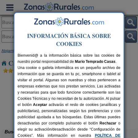
INFORMACIÓN BÁSICA SOBRE
COOKIES
Alojamientos
>
Castilla-La Mancha
>
Cuenca
> La Almarcha
Bienvenid@ a la información básica sobre las cookies de
Casas Rurales cerca de La Almarcha
nuestro portal responsabilidad de
Mario Temprado Casas
.
Una cookie o galleta informática es un pequeño archivo de
información que se guarda en tu pc, smartphone o tablet al
visitar el portal. Algunas son nuestras y otras pertenecen a
empresas externas que nos prestan servicios. Las activadas
y necesarias para que todo funcione correctamente son las
Cookies Técnicas y no necesitan de tu autorización. Al pulsar
el botón
Aceptar
activarás el resto de cookies (analíticas y
publicitarias), personalizadas según tus preferencias y con
La Casa de La Posada
rs.
3-12 pers.
 €
22 €
publicidad ajustada a tus búsquedas. Estas últimas puedes
Ribagorda (Cuenca)
desde
desactivarlas por completo pulsando el botón
Rechazar
o
elegir su activación/desactivación desde “Configuración de
Buscar
Cookies”. Más información en nuestra
POLÍTICA DE