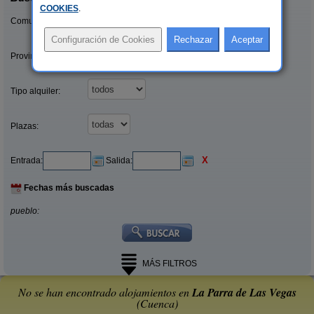
COOKIES
.
Comunidades:
Provincias/Islas:
Tipo alquiler:
Plazas:
X
Entrada:
Salida:
Fechas más buscadas
pueblo:
MÁS FILTROS
No se han encontrado alojamientos en
La Parra de Las Vegas
(Cuenca)