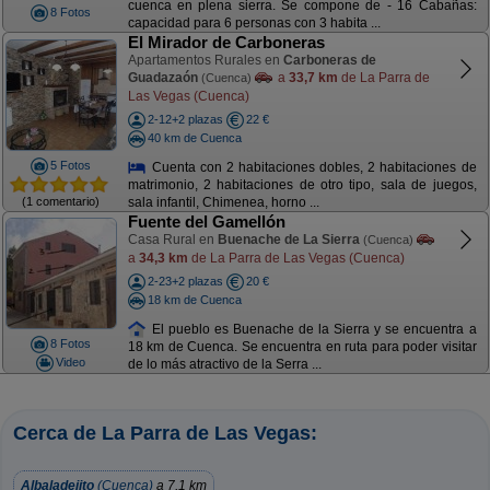
cuenca en plena sierra. Se compone de - 16 Cabañas:
8 Fotos
capacidad para 6 personas con 3 habita ...
El Mirador de Carboneras
Apartamentos Rurales en
Carboneras de
Guadazaón
a
33,7 km
de La Parra de
(Cuenca)
Las Vegas (Cuenca)
2-12+2 plazas
22 €
40 km de Cuenca
5 Fotos
Cuenta con 2 habitaciones dobles, 2 habitaciones de
matrimonio, 2 habitaciones de otro tipo, sala de juegos,
(1 comentario)
sala infantil, Chimenea, horno ...
Fuente del Gamellón
Casa Rural en
Buenache de La Sierra
(Cuenca)
a
34,3 km
de La Parra de Las Vegas (Cuenca)
2-23+2 plazas
20 €
18 km de Cuenca
El pueblo es Buenache de la Sierra y se encuentra a
8 Fotos
18 km de Cuenca. Se encuentra en ruta para poder visitar
Video
de lo más atractivo de la Serra ...
Cerca de La Parra de Las Vegas:
Albaladejito
(Cuenca)
a 7,1 km