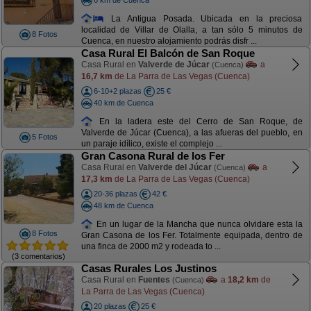
La Antigua Posada. Ubicada en la preciosa
localidad de Villar de Olalla, a tan sólo 5 minutos de
8 Fotos
Cuenca, en nuestro alojamiento podrás disfr ...
Casa Rural El Balcón de San Roque
Casa Rural en
Valverde de Júcar
a
(Cuenca)
16,7 km
de La Parra de Las Vegas (Cuenca)
6-10+2 plazas
25 €
40 km de Cuenca
En la ladera este del Cerro de San Roque, de
Valverde de Júcar (Cuenca), a las afueras del pueblo, en
5 Fotos
un paraje idílico, existe el complejo ...
Gran Casona Rural de los Fer
Casa Rural en
Valverde del Júcar
a
(Cuenca)
17,3 km
de La Parra de Las Vegas (Cuenca)
20-36 plazas
42 €
48 km de Cuenca
En un lugar de la Mancha que nunca olvidare esta la
8 Fotos
Gran Casona de los Fer. Totalmente equipada, dentro de
una finca de 2000 m2 y rodeada to ...
(3 comentarios)
Casas Rurales Los Justinos
Casa Rural en
Fuentes
a
18,2 km
de
(Cuenca)
La Parra de Las Vegas (Cuenca)
20 plazas
25 €