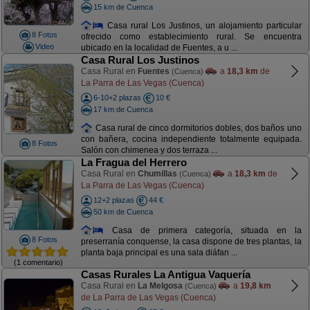
15 km de Cuenca
Casa rural Los Justinos, un alojamiento particular
8 Fotos
ofrecido como establecimiento rural. Se encuentra
Video
ubicado en la localidad de Fuentes, a u ...
Casa Rural Los Justinos
Casa Rural en
Fuentes
a
18,3 km
de
(Cuenca)
La Parra de Las Vegas (Cuenca)
6-10+2 plazas
10 €
17 km de Cuenca
Casa rural de cinco dormitorios dobles, dos baños uno
con bañera, cocina independiente totalmente equipada.
8 Fotos
Salón con chimenea y dos terraza ...
La Fragua del Herrero
Casa Rural en
Chumillas
a
18,3 km
de
(Cuenca)
La Parra de Las Vegas (Cuenca)
12+2 plazas
44 €
50 km de Cuenca
Casa de primera categoría, situada en la
8 Fotos
preserranía conquense, la casa dispone de tres plantas, la
planta baja principal es una sala diáfan ...
(1 comentario)
Casas Rurales La Antigua Vaquería
Casa Rural en
La Melgosa
a
19,8 km
(Cuenca)
de La Parra de Las Vegas (Cuenca)