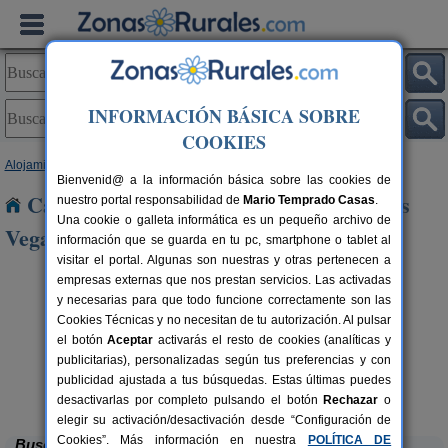
INFORMACIÓN BÁSICA SOBRE
COOKIES
Alojamientos
>
Castilla-La Mancha
>
Cuenca
> La Parra de Las Vegas
Bienvenid@ a la información básica sobre las cookies de
Casas Rurales cerca de La Parra de Las
nuestro portal responsabilidad de
Mario Temprado Casas
.
Una cookie o galleta informática es un pequeño archivo de
Vegas
información que se guarda en tu pc, smartphone o tablet al
visitar el portal. Algunas son nuestras y otras pertenecen a
empresas externas que nos prestan servicios. Las activadas
y necesarias para que todo funcione correctamente son las
Cookies Técnicas y no necesitan de tu autorización. Al pulsar
el botón
Aceptar
activarás el resto de cookies (analíticas y
publicitarias), personalizadas según tus preferencias y con
publicidad ajustada a tus búsquedas. Estas últimas puedes
Casas Rurales El Pinar
rs.
10-20+6 pers.
 €
40 €
El Picazo (Cuenca)
desde
desactivarlas por completo pulsando el botón
Rechazar
o
elegir su activación/desactivación desde “Configuración de
Cookies”. Más información en nuestra
POLÍTICA DE
Buscar