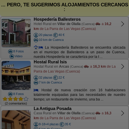
... PERO, TE SUGERIMOS ALOJAMIENTOS CERCANOS
:
Hospedería Ballesteros
Hotel Rural en
Villar de Olalla
a
16,2
(Cuenca)
km
de La Parra de Las Vegas (Cuenca)
20 plazas
40 €
10 km de Cuenca
La Hospedería Ballesteros se encuentra ubicada
8 Fotos
en el municipo de Ballesteros a un paso de Cuenca,
Video
nuestra Hospedería se carazteriza por la t ...
Hostal Rural Isis
Hostal Rural en
Arcas
a
16,3 km
de La
(Cuenca)
Parra de Las Vegas (Cuenca)
32 plazas
22 €
7 km de Cuenca
Hostal de nueva creación con 16 habitaciones
8 Fotos
totalmente equipadas para las necesidades de nuestro
tiempo; un restaurante de invierno, una ba ...
(2 comentarios)
La Antigua Posada
Casa Rural en
Villar de Olalla
a
16,3
(Cuenca)
km
de La Parra de Las Vegas (Cuenca)
8-18+4 plazas
35 €
6 km de Cuenca