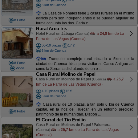
3 km de Cuenca
La Casa de Nohales tiene 2 casas rurales en el mismo
edificio pero son independientes o se pueden alquilar de
8 Fotos
forma conjunta las dos. Cada c ...
Rural Arco Iris
Hotel Rural en
Jábaga
a
24,8 km
de La
(Cuenca)
Parra de Las Vegas (Cuenca)
50+10 plazas
17 €
6 km de Cuenca
Tranquilo complejo rural situado a 5kms de la
8 Fotos
ciudad de Cuenca. Ideal para visitar su Casco Antiguo así
Video
como la Serranía disfrutando de un e ...
Casa Rural Molino de Papel
Casa Rural en
Molinos de Papel
a
25,7
(Cuenca)
km
de La Parra de Las Vegas (Cuenca)
4-10 plazas
15 €
6 km de Cuenca
Casa rural de 10 plazas, a tan solo 6 km de Cuenca
capital, en la hoz del Huecar, en un entorno precioso,
8 Fotos
patrimonio de la humanidad. Dispon ...
El Corral del Tío Emilio
Casa Rural en
Molinos de Papel / Palomera
a
25,7 km
de La Parra de Las Vegas
(Cuenca)
(Cuenca)