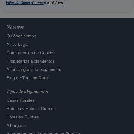
Villar de Olalla
(Cuenca)
a 16,2 km
Nosotros
Quiénes somos
Aviso Legal
Configuración de Cookies
Propietarios alojamientos
Anuncia gratis tu alojamiento
Blog de Turismo Rural
Tipos de alojamiento:
Casas Rurales
Hoteles
y
Hoteles Rurales
Hostales Rurales
Albergues
Apartamentos
y
Apartamentos Rurales