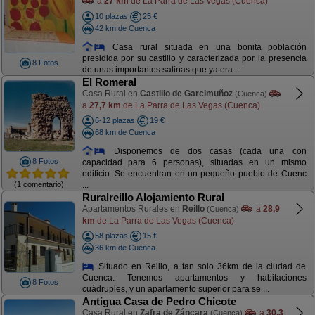
a
27 km
de La Parra de Las Vegas (Cuenca)
10 plazas
25 €
42 km de Cuenca
Casa rural situada en una bonita población
presidida por su castillo y caracterizada por la presencia
8 Fotos
de unas importantes salinas que ya era ...
El Romeral
Casa Rural en
Castillo de Garcimuñoz
(Cuenca)
a
27,7 km
de La Parra de Las Vegas (Cuenca)
6-12 plazas
19 €
68 km de Cuenca
Disponemos de dos casas (cada una con
8 Fotos
capacidad para 6 personas), situadas en un mismo
edificio. Se encuentran en un pequeño pueblo de Cuenc
(1 comentario)
...
Ruralreillo Alojamiento Rural
Apartamentos Rurales en
Reillo
a
28,9
(Cuenca)
km
de La Parra de Las Vegas (Cuenca)
58 plazas
15 €
36 km de Cuenca
Situado en Reillo, a tan solo 36km de la ciudad de
Cuenca. Tenemos apartamentos y habitaciones
8 Fotos
cuádruples, y un apartamento superior para se ...
Antigua Casa de Pedro Chicote
Casa Rural en
Zafra de Záncara
a
30,3
(Cuenca)