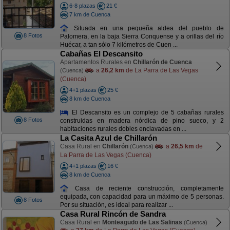
6-8 plazas
21 €
7 km de Cuenca
Situada en una pequeña aldea del pueblo de
8 Fotos
Palomera, en la baja Sierra Conquense y a orillas del río
Huécar, a tan sólo 7 kilómetros de Cuen ...
Cabañas El Descansito
Apartamentos Rurales en
Chillarón de Cuenca
a
26,2 km
de La Parra de Las Vegas
(Cuenca)
(Cuenca)
4+1 plazas
25 €
8 km de Cuenca
El Descansito es un complejo de 5 cabañas rurales
8 Fotos
construidas en madera nórdica de pino sueco, y 2
habitaciones rurales dobles enclavadas en ...
La Casita Azul de Chillarón
Casa Rural en
Chillarón
a
26,5 km
de
(Cuenca)
La Parra de Las Vegas (Cuenca)
4+1 plazas
16 €
8 km de Cuenca
Casa de reciente construcción, completamente
equipada, con capacidad para un máximo de 5 personas.
8 Fotos
Por su situación, es ideal para realizar ...
Casa Rural Rincón de Sandra
Casa Rural en
Monteagudo de Las Salinas
(Cuenca)