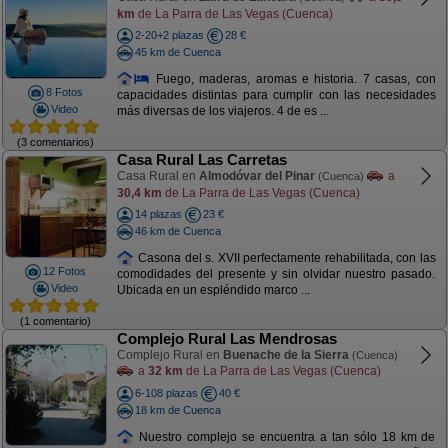
km
de La Parra de Las Vegas (Cuenca)
2-20+2 plazas
28 €
45 km de Cuenca
Fuego, maderas, aromas e historia. 7 casas, con
8 Fotos
capacidades distintas para cumplir con las necesidades
Video
más diversas de los viajeros. 4 de es ...
(3 comentarios)
Casa Rural Las Carretas
Casa Rural en
Almodóvar del Pinar
a
(Cuenca)
30,4 km
de La Parra de Las Vegas (Cuenca)
14 plazas
23 €
46 km de Cuenca
Casona del s. XVII perfectamente rehabilitada, con las
12 Fotos
comodidades del presente y sin olvidar nuestro pasado.
Video
Ubicada en un espléndido marco ...
(1 comentario)
Complejo Rural Las Mendrosas
Complejo Rural en
Buenache de la Sierra
(Cuenca)
a
32 km
de La Parra de Las Vegas (Cuenca)
6-108 plazas
40 €
18 km de Cuenca
Nuestro complejo se encuentra a tan sólo 18 km de