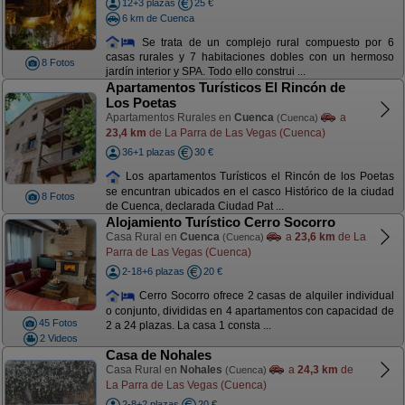
12+3 plazas
25 €
6 km de Cuenca
Se trata de un complejo rural compuesto por 6
casas rurales y 7 habitaciones dobles con un hermoso
8 Fotos
jardín interior y SPA. Todo ello construi ...
Apartamentos Turísticos El Rincón de
Los Poetas
Apartamentos Rurales en
Cuenca
a
(Cuenca)
23,4 km
de La Parra de Las Vegas (Cuenca)
36+1 plazas
30 €
Los apartamentos Turísticos el Rincón de los Poetas
se encuntran ubicados en el casco Histórico de la ciudad
8 Fotos
de Cuenca, declarada Ciudad Pat ...
Alojamiento Turístico Cerro Socorro
Casa Rural en
Cuenca
a
23,6 km
de La
(Cuenca)
Parra de Las Vegas (Cuenca)
2-18+6 plazas
20 €
Cerro Socorro ofrece 2 casas de alquiler individual
o conjunto, divididas en 4 apartamentos con capacidad de
45 Fotos
2 a 24 plazas. La casa 1 consta ...
2 Videos
Casa de Nohales
Casa Rural en
Nohales
a
24,3 km
de
(Cuenca)
La Parra de Las Vegas (Cuenca)
2-8+2 plazas
20 €