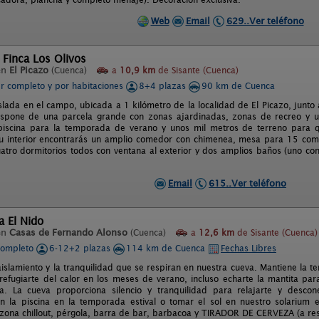
Web
Email
629..Ver teléfono
 Finca Los Olivos
en
El Picazo
(Cuenca)
a
10,9 km
de Sisante (Cuenca)
er completo y por habitaciones
8+4 plazas
90 km de Cuenca
slada en el campo, ubicada a 1 kilómetro de la localidad de El Picazo, junto 
ispone de una parcela grande con zonas ajardinadas, zonas de recreo y u
iscina para la temporada de verano y unos mil metros de terreno para qu
su interior encontrarás un amplio comedor con chimenea, mesa para 15 come
atro dormitorios todos con ventana al exterior y dos amplios baños (uno con
Email
615..Ver teléfono
a El Nido
en
Casas de Fernando Alonso
(Cuenca)
a
12,6 km
de Sisante (Cuenca)
completo
6-12+2 plazas
114 km de Cuenca
Fechas Libres
 aislamiento y la tranquilidad que se respiran en nuestra cueva. Mantiene la 
refugiarte del calor en los meses de verano, incluso echarte la mantita p
a. La cueva proporciona silencio y tranquilidad para relajarte y desco
en la piscina en la temporada estival o tomar el sol en nuestro solarium
 zona chillout, pérgola, barra de bar, barbacoa y TIRADOR DE CERVEZA (a res