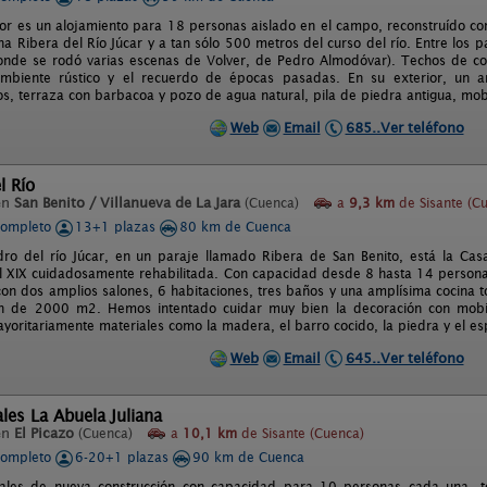
lor es un alojamiento para 18 personas aislado en el campo, reconstruído co
na Ribera del Río Júcar y a tan sólo 500 metros del curso del río. Entre los 
onde se rodó varias escenas de Volver, de Pedro Almodóvar). Techos de c
mbiente rústico y el recuerdo de épocas pasadas. En su exterior, un a
, terraza con barbacoa y pozo de agua natural, pila de piedra antigua, mobil
Web
Email
685..Ver teléfono
l Río
en
San Benito / Villanueva de La Jara
(Cuenca)
a
9,3 km
de Sisante (C
completo
13+1 plazas
80 km de Cuenca
o del río Júcar, en un paraje llamado Ribera de San Benito, está la Cas
el XIX cuidadosamente rehabilitada. Con capacidad desde 8 hasta 14 personas
con dos amplios salones, 6 habitaciones, tres baños y una amplísima cocina 
ín de 2000 m2. Hemos intentado cuidar muy bien la decoración con mobil
oritariamente materiales como la madera, el barro cocido, la piedra y el es
Web
Email
645..Ver teléfono
les La Abuela Juliana
en
El Picazo
(Cuenca)
a
10,1 km
de Sisante (Cuenca)
completo
6-20+1 plazas
90 km de Cuenca
ales de nueva construcción con capacidad para 10 personas cada una, to