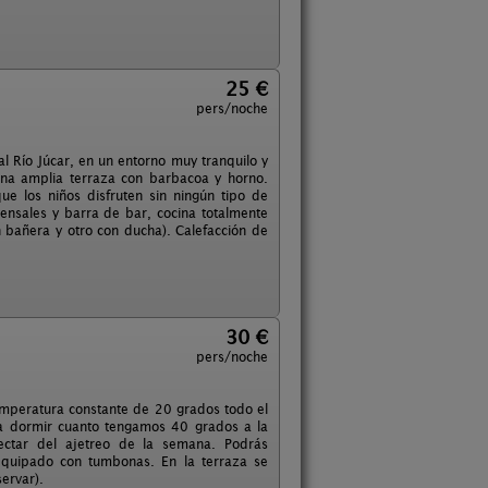
25 €
pers/noche
al Río Júcar, en un entorno muy tranquilo y
na amplia terraza con barbacoa y horno.
e los niños disfruten sin ningún tipo de
nsales y barra de bar, cocina totalmente
 bañera y otro con ducha). Calefacción de
30 €
pers/noche
temperatura constante de 20 grados todo el
ara dormir cuanto tengamos 40 grados a la
nectar del ajetreo de la semana. Podrás
 equipado con tumbonas. En la terraza se
ervar).