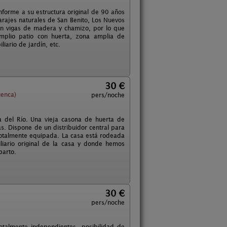
nforme a su estructura original de 90 años
parajes naturales de San Benito, Los Nuevos
on vigas de madera y chamizo, por lo que
mplio patio con huerta, zona amplia de
iario de jardín, etc.
30 €
uenca)
pers/noche
a del Río. Una vieja casona de huerta de
. Dispone de un distribuidor central para
totalmente equipada. La casa está rodeada
iario original de la casa y donde hemos
parto.
30 €
pers/noche
talmente independientes, posibilidad de