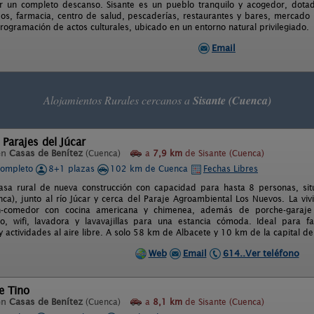
r un completo descanso. Sisante es un pueblo tranquilo y acogedor, dotad
s, farmacia, centro de salud, pescaderías, restaurantes y bares, mercado 
rogramación de actos culturales, ubicado en un entorno natural privilegiado.
Email
Alojamientos Rurales cercanos a
Sisante (Cuenca)
 Parajes del Júcar
en
Casas de Benítez
(Cuenca)
a
7,9 km
de Sisante (Cuenca)
completo
8+1 plazas
102 km de Cuenca
Fechas Libres
sa rural de nueva construcción con capacidad para hasta 8 personas, sit
nca), junto al río Júcar y cerca del Paraje Agroambiental Los Nuevos. La vi
n-comedor con cocina americana y chimenea, además de porche-garaje
o, wifi, lavadora y lavavajillas para una estancia cómoda. Ideal para f
y actividades al aire libre. A solo 58 km de Albacete y 10 km de la capital d
Web
Email
614..Ver teléfono
de Tino
en
Casas de Benítez
(Cuenca)
a
8,1 km
de Sisante (Cuenca)