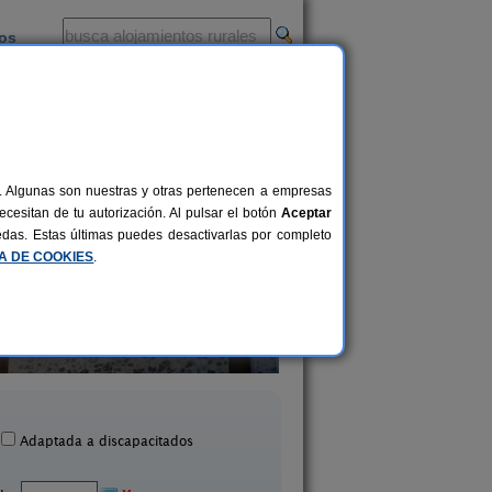
ios
-
al. Algunas son nuestras y otras pertenecen a empresas
cesitan de tu autorización. Al pulsar el botón
Aceptar
uedas. Estas últimas puedes desactivarlas por completo
CA DE COOKIES
.
Mirador al Castillo I y II
Casa Rural Esmera
8-18+2 pers.
20 €
acuellos de la Vega (Cuenca)
Villanueva de la Jara (
desde
Adaptada a discapacitados