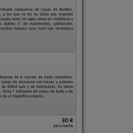
anchuela conquense de Casas de Benítez.
os, a los que se les ha dado una segunda
aurada tanto en vigas como en mobiliario y
 dobles (1 de matrimonio), calefacción,
escubre nuestra casa rural con verdadero
dispone de 6 cuartos de baño completos.
, zonas de descanso con mesas y asientos
 de fútbol sala y de baloncesto. En pleno
la. Dista 1 kilómetro de zonas de baño y de
e da el magnífico entorno.
30 €
pers/noche