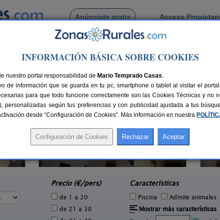
Anúnciate gratis
Acceso Propietar
Busca por pueblo
INFORMACIÓN BÁSICA SOBRE COOKIES
 Sisante
ante
de nuestro portal responsabilidad de
Mario Temprado Casas
.
o de información que se guarda en tu pc, smartphone o tablet al visitar el port
ecesarias para que todo funcione correctamente son las Cookies Técnicas y no ne
rias), personalizadas según tus preferencias y con publicidad ajustada a tus búsq
sactivación desde “Configuración de Cookies”. Más información en nuestra
POLÍTI
Casa Rural Finca Los Olivos
2 pers.
8+4 pers.
22 €
25 €
El Picazo (Cuenca)
Par
e
desde
Precio (€/pers)
Características
de 1 a 20
Piscina
Admite animales
de 21 a 30
Mostrar más características