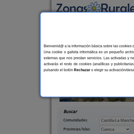
Busca por alojamiento
Alojamientos
>
Castilla-La Mancha
>
Cuenca
>
Casas Rurales en Sis
Bienvenid@ a la información básica sobre las cookies 
Una cookie o galleta informática es un pequeño archiv
externas que nos prestan servicios. Las activadas y n
activarás el resto de cookies (analíticas y publicita
pulsando el botón
Rechazar
o elegir su activación/de
El Pinar
La Casa de La Posada
10-20+6 pers.
3-1
40 €
uenca)
Ribagorda (Cuenca)
desde
desd
Buscar
Comunidades:
Provincias/Islas: