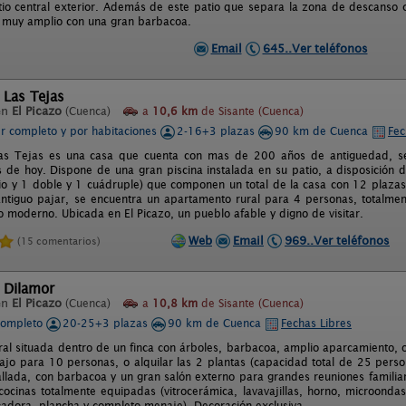
io central exterior. Además de este patio que separa la zona de descanso c
o muy amplio con una gran barbacoa.
Email
645..Ver teléfonos
 Las Tejas
en
El Picazo
(Cuenca)
a
10,6 km
de Sisante (Cuenca)
er completo y por habitaciones
2-16+3 plazas
90 km de Cuenca
Fec
Las Tejas es una casa que cuenta con mas de 200 años de antiguedad, se 
de hoy. Dispone de una gran piscina instalada en su patio, a disposición 
o y 1 doble y 1 cuádruple) que componen un total de la casa con 12 plazas +
ntiguo pajar, se encuentra un apartamento rural para 4 personas, totalme
o moderno. Ubicada en El Picazo, un pueblo afable y digno de visitar.
Web
Email
969..Ver teléfonos
(15 comentarios)
 Dilamor
en
El Picazo
(Cuenca)
a
10,8 km
de Sisante (Cuenca)
completo
20-25+3 plazas
90 km de Cuenca
Fechas Libres
al situada dentro de un finca con árboles, barbacoa, amplio aparcamiento, of
ajo para 10 personas, o alquilar las 2 plantas (capacidad total de 25 perso
llada, con barbacoa y un gran salón externo para grandes reuniones familia
cinas totalmente equipadas (vitrocerámica, lavavajillas, horno, microondas, 
cadora, plancha y completo menaje). Decoración exclusiva.