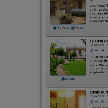
Casa Rural F
atrás, en ple
y La Losa (d
abunda el a
aparcamientos
50 Fotos
Video
La Casa de
Casa Rural 
Alquiler 
En un meandr
principios d
dos plantas 
por un jard
empleado may
8 Fotos
Casas Rura
Casa Rural 
Alquiler 
2 Casas Rur