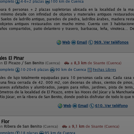
completo
4-6+2 plazas
100 km de Cuenca
para 6 personas + 2 plazas supletorias ubicada en la localidad de la m
mínimo detalle con infinidad de objetos y materiales antiguos restaurad
 Suelos de ladrillo antiguo, paredes de piedra, ladrillos árabes, madera rest
 objetos antiguos restaurados con mucho mimo. Cuenta con 3 habitaciones
ños compartidos, patio delantero y trasero, barbacoa, leña, vinoteca... D
Web
Email
969..Ver teléfonos
les El Pinar
en
El Picazo / San Benito
(Cuenca)
a
8,3 km
de Sisante (Cuenca)
completo
10-20+6 plazas
90 km de Cuenca
Fechas Libres
ales de lujo totalmente equipadas para 10 personas cada una. Cada casa 
una finca cerrada de 42. 000 m2, con decenas de olivas, cientos de pinos
aseos asfaltados y alumbrados, juegos para niños, jardines, pista de tenis,
lómetros de la localidad de El Picazo, entre las Hoces del Júcar y la Manchue
Río Júcar, en la ribera de San Benito, donde podrás disfrutar de todo lo que t
Web
Email
610..Ver teléfono
 Flor
en
Ribera de San Benito
(Cuenca)
a
9,1 km
de Sisante (Cuenca)
completo
18 plazas
95 km de Cuenca