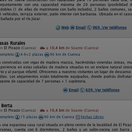
 conjuntamente con una capacidad máxima de 20 personas (posibilidad d
 dobles (1 de ellas de matrimonio con baño incluido), 2 baños comunes, sa
5 vehículos, terraza exterior, patio interior con barbacoa. Ubicada en el cas
 bañada por el río Júcar.
Web
Email
969..Ver teléfonos
asas Rurales
en
El Picazo
(Cuenca)
a
10,4 km
de Sisante (Cuenca)
completo
4-6+2 plazas
90 km de Cuenca
s construidas con vigas de madera maciza, haciéndolas viviendas únicas, muy
periencia en estas cabañas de madera situadas en un enclave natural único, 
 río y al parque infantil. Ofrecemos a nuestros visitantes un lugar de descans
días. Los alojamientos están totalmente equipados, donde podrás disfrutar 
spone de capacidad de 7 personas + 1 supletoria.
Email
639..Ver teléfonos
 Berta
en
El Picazo
(Cuenca)
a
10,4 km
de Sisante (Cuenca)
completo
15 plazas
90 km de Cuenca
Fechas Libres
 una espaciosa casa rural situada en pleno centro de la localidad de El Pica
rsonas, cuenta con 6 dormitorios, 2 baños y un salón-cocina con barra