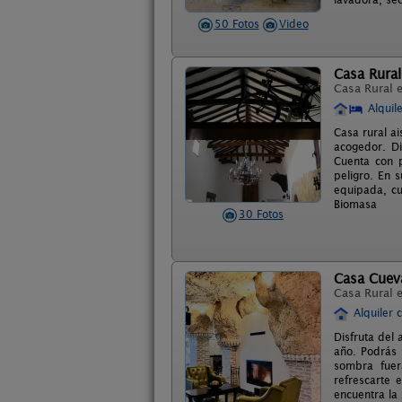
50 Fotos
Video
Casa Rural
Casa Rural 
Alquil
Casa rural ai
acogedor. D
Cuenta con p
peligro. En 
equipada, cu
Biomasa
30 Fotos
Casa Cuev
Casa Rural 
Alquiler 
Disfruta del
año. Podrás 
sombra fuer
refrescarte 
encuentra la