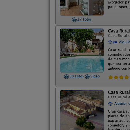
acogedor pat
patio traser
37 Fotos
Casa Rural
Casa Rural 
Alquil
Casa rural 
comodidades 
de matrimoni
que era un a
antiguo con l
50 Fotos
Video
Casa Rural
Casa Rural 
Alquiler 
Gran casa rur
planta de ab
explanada va
comedor, 2 co
lavadora, se