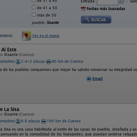
de 31 a 40
Entrada:
-
Sal
de 41 a 50
Fechas más buscadas
más de 50
pueblo:
Sisante
uenca)
Ver en el mapa
 Al Este
en
Sisante
(Cuenca)
completo
2-4+2 plazas
80 km de Cuenca
no de los pueblos conquenses que mejor ha sabido conservar su integridad c
Email
e La Sisa
en
Sisante
(Cuenca)
completo
6-8 plazas
100 km de Cuenca
a Sisa es una casa habilitada al estilo de las casas de pueblo, diseñada y ac
 pensando en la comodidad de los huéspedes, que puedan sentirse relajados,