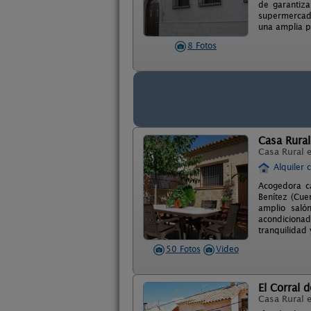
de garantiza
supermercado
una amplia p
8 Fotos
Casa Rural
Casa Rural 
Alquiler 
Acogedora ca
Benítez (Cue
amplio saló
acondicionad
tranquilidad 
50 Fotos
Video
El Corral 
Casa Rural 