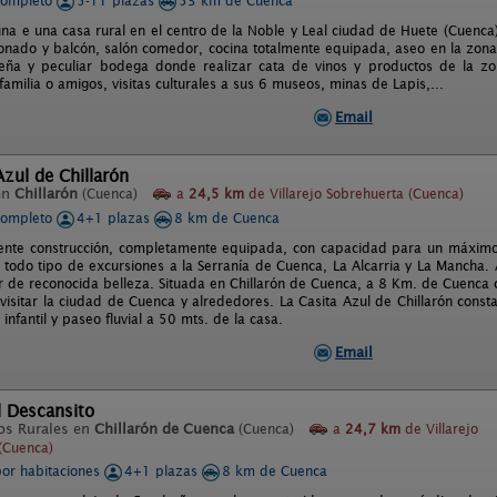
completo
5-11 plazas
53 km de Cuenca
na e una casa rural en el centro de la Noble y Leal ciudad de Huete (Cuenca)
ionado y balcón, salón comedor, cocina totalmente equipada, aseo en la zo
eña y peculiar bodega donde realizar cata de vinos y productos de la zo
familia o amigos, visitas culturales a sus 6 museos, minas de Lapis,...
Email
Azul de Chillarón
en
Chillarón
(Cuenca)
a
24,5 km
de Villarejo Sobrehuerta (Cuenca)
completo
4+1 plazas
8 km de Cuenca
ente construcción, completamente equipada, con capacidad para un máximo d
r todo tipo de excursiones a la Serranía de Cuenca, La Alcarria y La Mancha.
r de reconocida belleza. Situada en Chillarón de Cuenca, a 8 Km. de Cuenca ca
y visitar la ciudad de Cuenca y alrededores. La Casita Azul de Chillarón cons
infantil y paseo fluvial a 50 mts. de la casa.
Email
l Descansito
os Rurales en
Chillarón de Cuenca
(Cuenca)
a
24,7 km
de Villarejo
(Cuenca)
por habitaciones
4+1 plazas
8 km de Cuenca