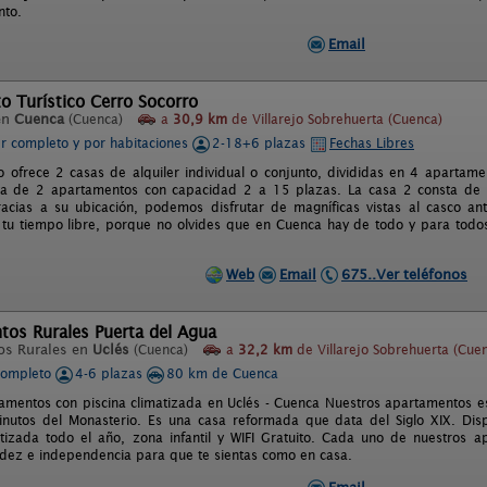
nto.
Email
o Turístico Cerro Socorro
en
Cuenca
(Cuenca)
a
30,9 km
de Villarejo Sobrehuerta (Cuenca)
er completo y por habitaciones
2-18+6 plazas
Fechas Libres
o ofrece 2 casas de alquiler individual o conjunto, divididas en 4 aparta
ta de 2 apartamentos con capacidad 2 a 15 plazas. La casa 2 consta de
acias a su ubicación, podemos disfrutar de magníficas vistas al casco an
tu tiempo libre, porque no olvides que en Cuenca hay de todo y para todos
Web
Email
675..Ver teléfonos
tos Rurales Puerta del Agua
os Rurales en
Uclés
(Cuenca)
a
32,2 km
de Villarejo Sobrehuerta (Cue
completo
4-6 plazas
80 km de Cuenca
amentos con piscina climatizada en Uclés - Cuenca Nuestros apartamentos est
inutos del Monasterio. Es una casa reformada que data del Siglo XIX. Di
atizada todo el año, zona infantil y WIFI Gratuito. Cada uno de nuestros 
lidez e independencia para que te sientas como en casa.