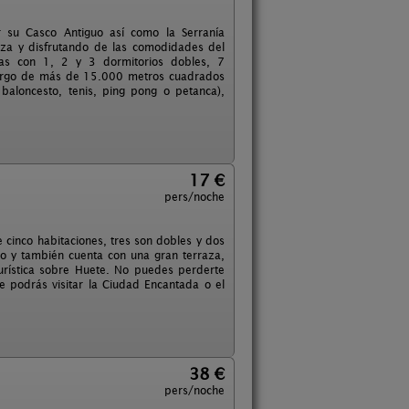
r su Casco Antiguo así como la Serranía
eza y disfrutando de las comodidades del
as con 1, 2 y 3 dormitorios dobles, 7
o largo de más de 15.000 metros cuadrados
 baloncesto, tenis, ping pong o petanca),
17 €
pers/noche
 cinco habitaciones, tres son dobles y dos
io y también cuenta con una gran terraza,
urística sobre Huete. No puedes perderte
 podrás visitar la Ciudad Encantada o el
38 €
pers/noche