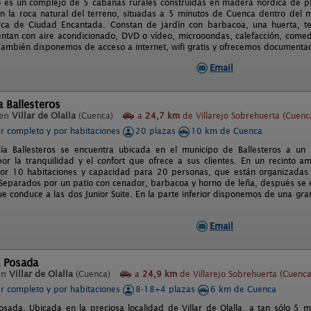
o es un complejo de 5 cabañas rurales construidas en madera nórdica de pi
n la roca natural del terreno, situadas a 5 minutos de Cuenca dentro del mu
ca de Ciudad Encantada. Constan de jardín con barbacoa, una huerta, terr
entan con aire acondicionado, DVD o vídeo, microoondas, calefacción, comedo
También disponemos de acceso a internet, wifi gratis y ofrecemos documentac
Email
 Ballesteros
 en
Villar de Olalla
(Cuenca)
a
24,7 km
de Villarejo Sobrehuerta (Cuenc
er completo y por habitaciones
20 plazas
10 km de Cuenca
ía Ballesteros se encuentra ubicada en el municipo de Ballesteros a u
por la tranquilidad y el confort que ofrece a sus clientes. En un recinto a
or 10 habitaciones y capacidad para 20 personas, que están organizadas 
 Separados por un patio con cenador, barbacoa y horno de leña, después se 
ue conduce a las dos Junior Suite. En la parte inferior disponemos de una gra
Email
a Posada
en
Villar de Olalla
(Cuenca)
a
24,9 km
de Villarejo Sobrehuerta (Cuenca
er completo y por habitaciones
8-18+4 plazas
6 km de Cuenca
osada. Ubicada en la preciosa localidad de Villar de Olalla, a tan sólo 5 