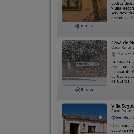
podrás disfr
y una decora
servicios: d
que en su ti
8 Fotos
Casa de N
Casa Rural 
Alquiler 
La Casa de N
dos. Cada ca
minutos de C
de Cuenca co
de Cuenca.
8 Fotos
Villa Sego
Casa Rural 
Alquil
Casa Rural V
opción perfe