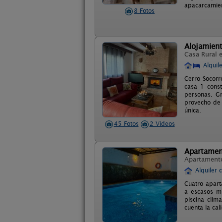
apacarcamie
8 Fotos
Alojamient
Casa Rural 
Alquil
Cerro Socorr
casa 1 cons
personas. Gr
provecho de 
única.
45 Fotos
2 Videos
Apartamen
Apartament
Alquiler 
Cuatro apart
a escasos m
piscina clim
cuenta la ca