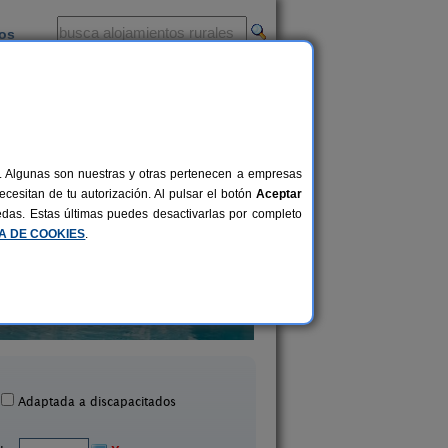
ios
-
al. Algunas son nuestras y otras pertenecen a empresas
cesitan de tu autorización. Al pulsar el botón
Aceptar
uedas. Estas últimas puedes desactivarlas por completo
CA DE COOKIES
.
Casa Rural Las Tejas
Casa Rural Las Ald
2-16+3 pers.
34 €
El Picazo (Cuenca)
Villanueva de la Jara (
desde
Adaptada a discapacitados