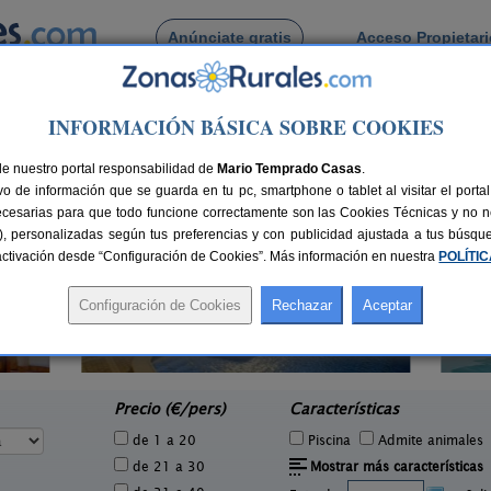
Anúnciate gratis
Acceso Propietar
Busca por pueblo
INFORMACIÓN BÁSICA SOBRE COOKIES
 Villarejo Sobrehuerta
de Villarejo Sobrehuerta
de nuestro portal responsabilidad de
Mario Temprado Casas
.
o de información que se guarda en tu pc, smartphone o tablet al visitar el port
ecesarias para que todo funcione correctamente son las Cookies Técnicas y no ne
rias), personalizadas según tus preferencias y con publicidad ajustada a tus búsq
sactivación desde “Configuración de Cookies”. Más información en nuestra
POLÍTI
Casas Rurales La Fuente Vieja
1 pers.
4-12 pers.
30 €
20 €
Villanueva de La Jara (Cuenca)
e
desde
Precio (€/pers)
Características
de 1 a 20
Piscina
Admite animales
de 21 a 30
Mostrar más características