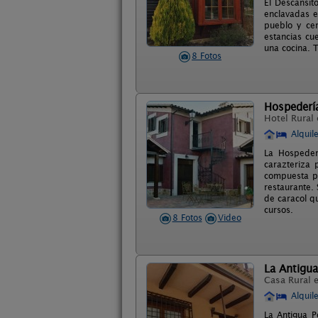
El Descansit
enclavadas e
pueblo y cer
estancias cu
una cocina. 
8 Fotos
Hospedería
Hotel Rural
Alquil
La Hospeder
carazteriza 
compuesta p
restaurante.
de caracol q
cursos.
8 Fotos
Video
La Antigu
Casa Rural 
Alquil
La Antigua P