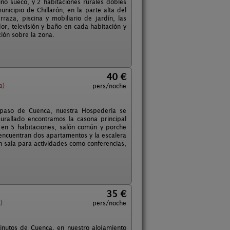
no sueco, y 2 habitaciones rurales dobles
nicipio de Chillarón, en la parte alta del
aza, piscina y mobiliario de jardín, las
r, televisión y baño en cada habitación y
ión sobre la zona.
40 €
a)
pers/noche
n paso de Cuenca, nuestra Hospedería se
murallado encontramos la casona principal
en 5 habitaciones, salón común y porche
encuentran dos apartamentos y la escalera
n sala para actividades como conferencias,
35 €
)
pers/noche
minutos de Cuenca, en nuestro alojamiento