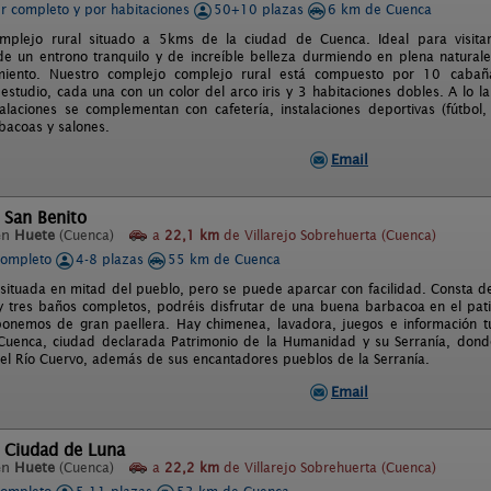
er completo y por habitaciones
50+10 plazas
6 km de Cuenca
omplejo rural situado a 5kms de la ciudad de Cuenca. Ideal para visita
de un entrono tranquilo y de increíble belleza durmiendo en plena natural
miento. Nuestro complejo complejo rural está compuesto por 10 cabañ
 estudio, cada una con un color del arco iris y 3 habitaciones dobles. A l
talaciones se complementan con cafetería, instalaciones deportivas (fútbol,
rbacoas y salones.
Email
 San Benito
en
Huete
(Cuenca)
a
22,1 km
de Villarejo Sobrehuerta (Cuenca)
completo
4-8 plazas
55 km de Cuenca
 situada en mitad del pueblo, pero se puede aparcar con facilidad. Consta de
 y tres baños completos, podréis disfrutar de una buena barbacoa en el pat
onemos de gran paellera. Hay chimenea, lavadora, juegos e información t
 Cuenca, ciudad declarada Patrimonio de la Humanidad y su Serranía, donde
el Río Cuervo, además de sus encantadores pueblos de la Serranía.
Email
 Ciudad de Luna
en
Huete
(Cuenca)
a
22,2 km
de Villarejo Sobrehuerta (Cuenca)