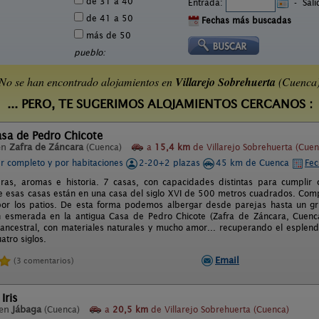
de 31 a 40
Entrada:
-
Sal
de 41 a 50
Fechas más buscadas
más de 50
pueblo:
No se han encontrado alojamientos en
Villarejo Sobrehuerta
(Cuenca
... PERO, TE SUGERIMOS ALOJAMIENTOS CERCANOS :
sa de Pedro Chicote
en
Zafra de Záncara
(Cuenca)
a
15,4 km
de Villarejo Sobrehuerta (Cuen
er completo y por habitaciones
2-20+2 plazas
45 km de Cuenca
Fec
as, aromas e historia. 7 casas, con capacidades distintas para cumplir 
de esas casas están en una casa del siglo XVI de 500 metros cuadrados. Co
por los patios. De esta forma podemos albergar desde parejas hasta un g
ón esmerada en la antigua Casa de Pedro Chicote (Zafra de Záncara, Cuen
ancestral, con materiales naturales y mucho amor... recuperando el esplen
atro siglos.
Email
(3 comentarios)
Iris
 en
Jábaga
(Cuenca)
a
20,5 km
de Villarejo Sobrehuerta (Cuenca)