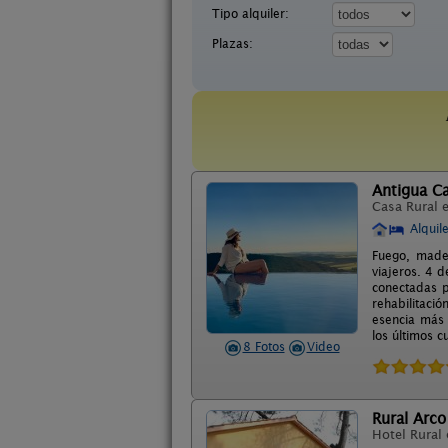
Tipo alquiler:
Plazas:
Antigua Ca
Casa Rural 
Alquil
Fuego, mader
viajeros. 4 
conectadas 
rehabilitaci
esencia más 
los últimos cu
8 Fotos
Video
Rural Arco 
Hotel Rural