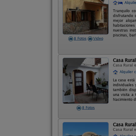
Alquil
Tranquilo c
disfrutando 
mejor aloja
habitaciones
nuestras ins
piscinas, ba
8 Fotos
Video
Casa Rural
Casa Rural 
Alquiler 
La casa está
individuales
también disp
una visita a
Nacimiento d
8 Fotos
Casa Rural
Casa Rural 