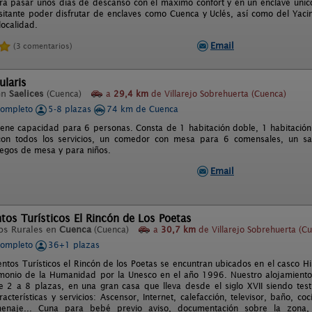
ra pasar unos días de descanso con el máximo confort y en un enclave único
isitante poder disfrutar de enclaves como Cuenca y Uclés, así como del Yaci
localidad.
Email
(3 comentarios)
ularis
en
Saelices
(Cuenca)
a
29,4 km
de Villarejo Sobrehuerta (Cuenca)
completo
5-8 plazas
74 km de Cuenca
tiene capacidad para 6 personas. Consta de 1 habitación doble, 1 habitación 
con todos los servicios, un comedor con mesa para 6 comensales, un sa
egos de mesa y para niños.
Email
os Turísticos El Rincón de Los Poetas
os Rurales en
Cuenca
(Cuenca)
a
30,7 km
de Villarejo Sobrehuerta (C
completo
36+1 plazas
ntos Turísticos el Rincón de los Poetas se encuntran ubicados en el casco H
imonio de la Humanidad por la Unesco en el año 1996. Nuestro alojamient
 2 a 8 plazas, en una gran casa que lleva desde el siglo XVII siendo test
racterísticas y servicios: Ascensor, Internet, calefacción, televisor, baño, c
, menaje... Cuna para bebé previo aviso, documentación sobre la zon