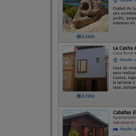
Alquiler 
Ciudad de Lu
aire acondic
jardín, pequ
estancias en 
8 Fotos
La Casita 
Casa Rural 
Alquiler 
Casa de reci
para realiza
Cuenca, luga
la Serranía 
casa, parque 
8 Fotos
Cabañas E
Apartament
Sobrehuerta 
Alquiler 