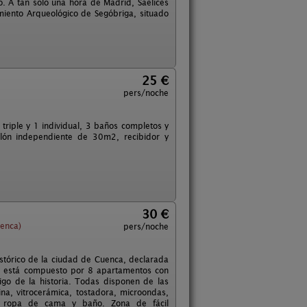
. A tan sólo una hora de Madrid, Saelices
miento Arqueológico de Segóbriga, situado
25 €
pers/noche
triple y 1 individual, 3 baños completos y
lón independiente de 30m2, recibidor y
30 €
uenca)
pers/noche
istórico de la ciudad de Cuenca, declarada
o está compuesto por 8 apartamentos con
igo de la historia. Todas disponen de las
ocina, vitrocerámica, tostadora, microondas,
a, ropa de cama y baño. Zona de fácil