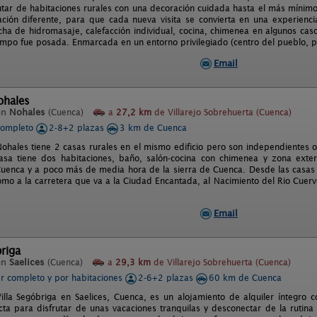
utar de habitaciones rurales con una decoración cuidada hasta el más mínimo
ción diferente, para que cada nueva visita se convierta en una experienci
ucha de hidromasaje, calefacción individual, cocina, chimenea en algunos caso
empo fue posada. Enmarcada en un entorno privilegiado (centro del pueblo, 
Email
ohales
en
Nohales
(Cuenca)
a
27,2 km
de Villarejo Sobrehuerta (Cuenca)
completo
2-8+2 plazas
3 km de Cuenca
ohales tiene 2 casas rurales en el mismo edificio pero son independientes o
sa tiene dos habitaciones, baño, salón-cocina con chimenea y zona exter
uenca y a poco más de media hora de la sierra de Cuenca. Desde las casas es
mo a la carretera que va a la Ciudad Encantada, al Nacimiento del Rio Cuervo
Email
briga
en
Saelices
(Cuenca)
a
29,3 km
de Villarejo Sobrehuerta (Cuenca)
er completo y por habitaciones
2-6+2 plazas
60 km de Cuenca
illa Segóbriga en Saelices, Cuenca, es un alojamiento de alquiler íntegro
cta para disfrutar de unas vacaciones tranquilas y desconectar de la rutina 