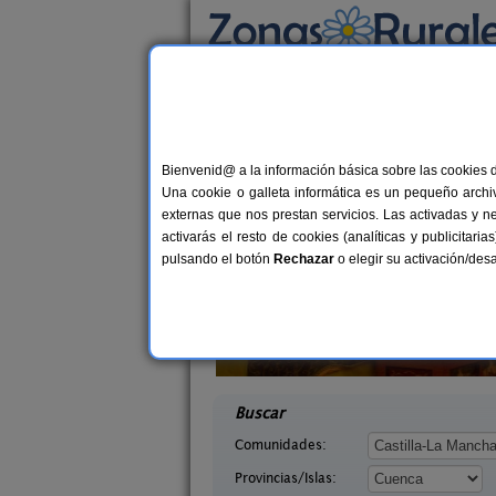
Busca por alojamiento
Alojamientos
>
Castilla-La Mancha
>
Cuenca
>
Casas Rurales cerca 
Bienvenid@ a la información básica sobre las cookies 
Una cookie o galleta informática es un pequeño archiv
externas que nos prestan servicios. Las activadas y n
activarás el resto de cookies (analíticas y publicita
pulsando el botón
Rechazar
o elegir su activación/de
El Pinar
Casas Rurales La Abuela Juliana
10-20+6 pers.
6-20+
40 €
uenca)
El Picazo (Cuenca)
desde
desd
Buscar
Comunidades:
Provincias/Islas: