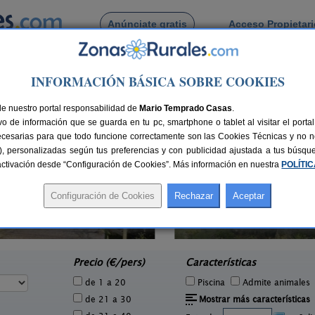
Anúnciate gratis
Acceso Propietar
Busca por pueblo
INFORMACIÓN BÁSICA SOBRE COOKIES
ro
> El Mocanal
 Mocanal
de nuestro portal responsabilidad de
Mario Temprado Casas
.
o de información que se guarda en tu pc, smartphone o tablet al visitar el port
ecesarias para que todo funcione correctamente son las Cookies Técnicas y no ne
rias), personalizadas según tus preferencias y con publicidad ajustada a tus búsq
sactivación desde “Configuración de Cookies”. Más información en nuestra
POLÍTI
Casas del Monte
3 pers.
2 pers.
30 €
25 €
Valverde (El Hierro)
e
desde
Precio (€/pers)
Características
de 1 a 20
Piscina
Admite animales
de 21 a 30
Mostrar más características