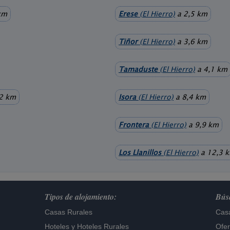
km
Erese
(El Hierro)
a 2,5 km
Tiñor
(El Hierro)
a 3,6 km
Tamaduste
(El Hierro)
a 4,1 km
2 km
Isora
(El Hierro)
a 8,4 km
Frontera
(El Hierro)
a 9,9 km
Los Llanillos
(El Hierro)
a 12,3 
Tipos de alojamiento:
Búsq
Casas Rurales
Casa
Hoteles
y
Hoteles Rurales
Ofer