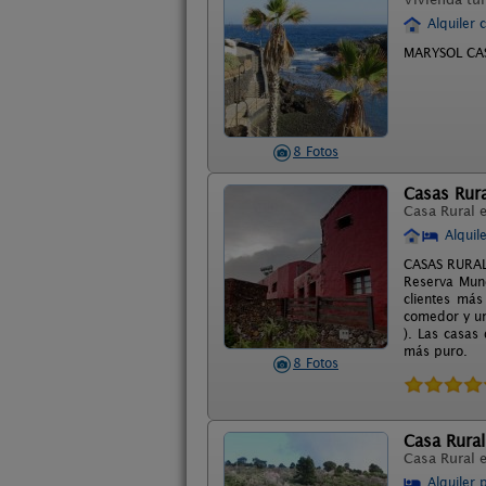
Alquiler 
MARYSOL CA
8 Fotos
Casas Rura
Casa Rural 
Alquil
CASAS RURALE
Reserva Mund
clientes más
comedor y un 
). Las casas
más puro.
8 Fotos
Casa Rural 
Casa Rural 
Alquiler 