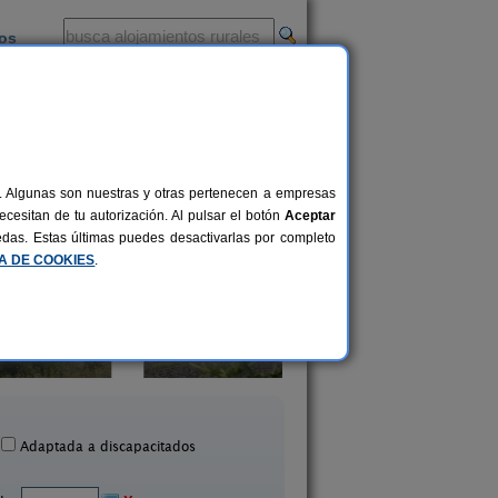
ios
-
al. Algunas son nuestras y otras pertenecen a empresas
cesitan de tu autorización. Al pulsar el botón
Aceptar
uedas. Estas últimas puedes desactivarlas por completo
CA DE COOKIES
.
Casas del Monte II
Casa Rural La Jari
3 pers.
60 €
Valverde (El Hierro)
Las Casas (El Hierr
desde
Adaptada a discapacitados