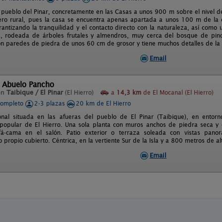
l pueblo del Pinar, concretamente en las Casas a unos 900 m sobre el nivel de
ro rural, pues la casa se encuentra apenas apartada a unos 100 m de la c
rantizando la tranquilidad y el contacto directo con la naturaleza, así como
, rodeada de árboles frutales y almendros, muy cerca del bosque de pino
on paredes de piedra de unos 60 cm de grosor y tiene muchos detalles de la 
Email
l Abuelo Pancho
en
Taibique / El Pinar
(El Hierro)
a
14,3 km
de El Mocanal (El Hierro)
completo
2-3 plazas
20 km de El Hierro
onal situada en las afueras del pueblo de El Pinar (Taibique), en entorno
 popular de El Hierro. Una sola planta con muros anchos de piedra seca y 
á-cama en el salón. Patio exterior o terraza soleada con vistas panor
propio cubierto. Céntrica, en la vertiente Sur de la Isla y a 800 metros de al
Email