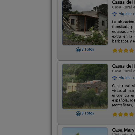
Casas del 
Casa Rural 
Alquiler 
La ubicación
transitada p
equipada y t
extra en la 
barbacoa y es
8 Fotos
Casas del
Casa Rural 
Alquiler 
Casa rural s
vistas al mar
encuentra en
española. Id
Montañetas, 
8 Fotos
Casa Mary
Vivienda tur