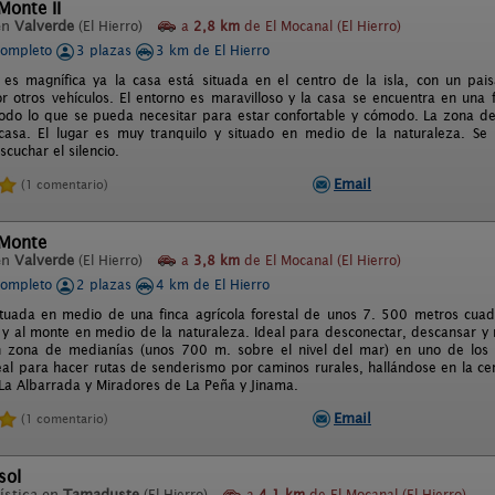
Monte II
en
Valverde
(El Hierro)
a
2,8 km
de El Mocanal (El Hierro)
completo
3 plazas
3 km de El Hierro
 es magnífica ya la casa está situada en el centro de la isla, con un p
or otros vehículos. El entorno es maravilloso y la casa se encuentra en una 
odo lo que se pueda necesitar para estar confortable y cómodo. La zona de
casa. El lugar es muy tranquilo y situado en medio de la naturaleza. Se
cuchar el silencio.
Email
(1 comentario)
 Monte
en
Valverde
(El Hierro)
a
3,8 km
de El Mocanal (El Hierro)
completo
2 plazas
4 km de El Hierro
ituada en medio de una finca agrícola forestal de unos 7. 500 metros cu
 y al monte en medio de la naturaleza. Ideal para desconectar, descansar y r
 zona de medianías (unos 700 m. sobre el nivel del mar) en uno de los p
eal para hacer rutas de senderismo por caminos rurales, hallándose en la ce
La Albarrada y Miradores de La Peña y Jinama.
Email
(1 comentario)
sol
ística en
Tamaduste
(El Hierro)
a
4,1 km
de El Mocanal (El Hierro)