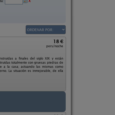
ida:
X
18 €
pers/noche
truidas a finales del siglo XIX y están
struidas totalmente con gruesas piedras de
re a la casa; actuando las mismas como
rno. La situación es inmejorable, de ella