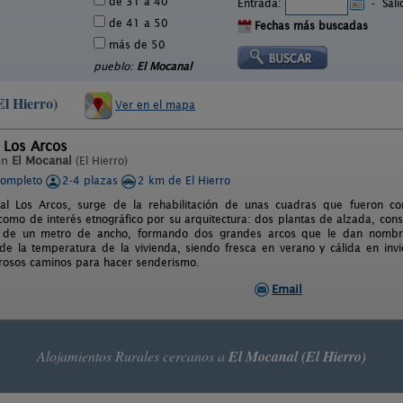
de 31 a 40
Entrada:
-
Sal
de 41 a 50
Fechas más buscadas
más de 50
pueblo:
El Mocanal
El Hierro)
Ver en el mapa
 Los Arcos
en
El Mocanal
(El Hierro)
completo
2-4 plazas
2 km de El Hierro
l Los Arcos, surge de la rehabilitación de unas cuadras que fueron cons
como de interés etnográfico por su arquitectura: dos plantas de alzada, con
o, de un metro de ancho, formando dos grandes arcos que le dan nomb
de la temperatura de la vivienda, siendo fresca en verano y cálida en invie
rosos caminos para hacer senderismo.
Email
Alojamientos Rurales cercanos a
El Mocanal (El Hierro)