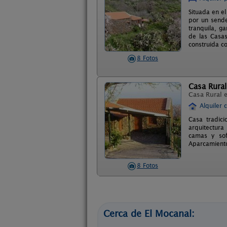
Situada en e
por un sende
tranquila, ga
de las Casas
construida c
8 Fotos
Casa Rura
Casa Rural 
Alquiler 
Casa tradici
arquitectura
camas y sof
Aparcamiento 
8 Fotos
Cerca de El Mocanal: