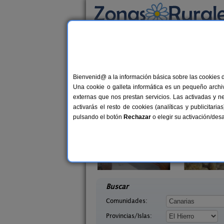
Busca por alojamiento
Alojamientos
>
Canarias
>
Tenerife
>
El Hier
Casas Rurales en El
Bienvenid@ a la información básica sobre las cookies 
Una cookie o galleta informática es un pequeño archiv
externas que nos prestan servicios. Las activadas y n
activarás el resto de cookies (analíticas y publicita
pulsando el botón
Rechazar
o elegir su activación/de
os Arcos
Casa Rural Abuelo Pancho
2-4 pers.
2-
18 €
 Hierro)
Taibique (El Hierro)
desde
desd
Buscar
Comunidades:
Provincias/Islas: