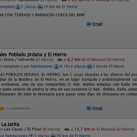
completo
5 plazas
29 km de El Hierro
SA CON TERRAZA Y BARBACOA CERCA DEL MAR
Email
les Poblado Jirdana y El Hierro
en
Isora / Valverde
(El Hierro)
a
8,7 km
de El Mocanal (El Hierro)
er completo y por habitaciones
8-10+2 plazas
5 km de El Hierro
S POBALDO JIRDANA, EL HIERRO. Son 2 casas situadas a las afueras del pequ
ial de la Biosfera de El Hierro, en un lugar tranquilo y ambientalmente sa
 exclusivos, una de uso compartido (3 hab. dobles aisladas con baño inter
patio canario de piedra )y otra de uso exclusivo (2 hab. dobles, baño, patio
 disponen de todo lo necesario para pasar unos días de descanso en contac
Email
(1 comentario)
La Jarita
en
Las Casas / El Pinar
(El Hierro)
a
12,7 km
de El Mocanal (El Hierro)
por habitaciones
5 plazas
26 km de El Hierro