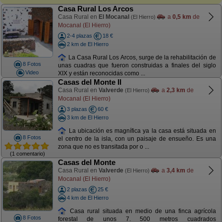
Casa Rural Los Arcos
Casa Rural en
El Mocanal
a
0,5 km
de
(El Hierro)
Mocanal (El Hierro)
2-4 plazas
18 €
2 km de El Hierro
La Casa Rural Los Arcos, surge de la rehabilitación de
8 Fotos
unas cuadras que fueron construidas a finales del siglo
Video
XIX y están reconocidas como ...
Casas del Monte II
Casa Rural en
Valverde
a
2,3 km
de
(El Hierro)
Mocanal (El Hierro)
3 plazas
60 €
3 km de El Hierro
La ubicación es magnífica ya la casa está situada en
8 Fotos
el centro de la isla, con un paisaje de ensueño. Es una
zona que no es transitada por o ...
(1 comentario)
Casas del Monte
Casa Rural en
Valverde
a
3,4 km
de
(El Hierro)
Mocanal (El Hierro)
2 plazas
25 €
4 km de El Hierro
Casa rural situada en medio de una finca agrícola
8 Fotos
forestal de unos 7. 500 metros cuadrados