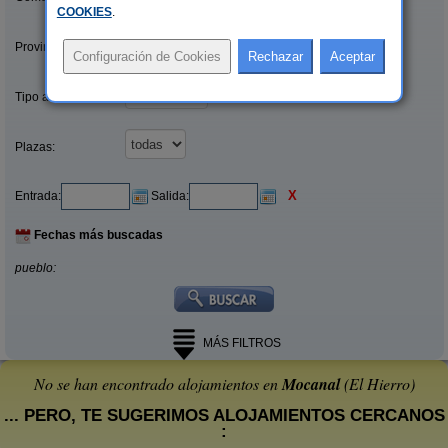
COOKIES
.
Provincias/Islas:
Tipo alquiler:
Plazas:
X
Entrada:
Salida:
Fechas más buscadas
pueblo:
MÁS FILTROS
No se han encontrado alojamientos en
Mocanal
(El Hierro)
... PERO, TE SUGERIMOS ALOJAMIENTOS CERCANOS
: