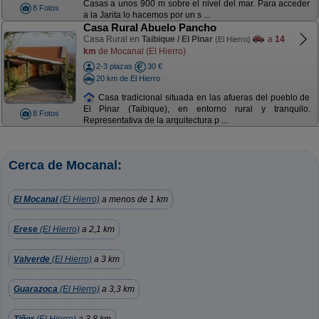
Casas a unos 900 m sobre el nivel del mar. Para acceder
8 Fotos
a la Jarita lo hacemos por un s ...
Casa Rural Abuelo Pancho
Casa Rural en
Taibique / El Pinar
a
14
(El Hierro)
km
de Mocanal (El Hierro)
2-3 plazas
30 €
20 km de El Hierro
Casa tradicional situada en las afueras del pueblo de
El Pinar (Taibique), en entorno rural y tranquilo.
8 Fotos
Representativa de la arquitectura p ...
Cerca de Mocanal:
El Mocanal
(El Hierro)
a menos de 1 km
Erese
(El Hierro)
a 2,1 km
Valverde
(El Hierro)
a 3 km
Guarazoca
(El Hierro)
a 3,3 km