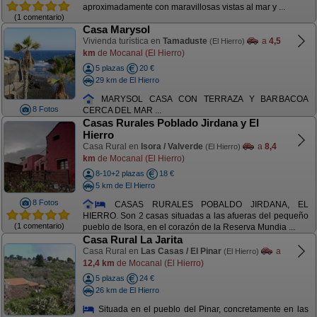
aproximadamente con maravillosas vistas al mar y ...
(1 comentario)
Casa Marysol
Vivienda turística en
Tamaduste
a
4,5
(El Hierro)
km
de Mocanal (El Hierro)
5 plazas
20 €
29 km de El Hierro
MARYSOL CASA CON TERRAZA Y BARBACOA
8 Fotos
CERCA DEL MAR ...
Casas Rurales Poblado Jirdana y El
Hierro
Casa Rural en
Isora / Valverde
a
8,4
(El Hierro)
km
de Mocanal (El Hierro)
8-10+2 plazas
18 €
5 km de El Hierro
8 Fotos
CASAS RURALES POBALDO JIRDANA, EL
HIERRO. Son 2 casas situadas a las afueras del pequeño
(1 comentario)
pueblo de Isora, en el corazón de la Reserva Mundia ...
Casa Rural La Jarita
Casa Rural en
Las Casas / El Pinar
a
(El Hierro)
12,4 km
de Mocanal (El Hierro)
5 plazas
24 €
26 km de El Hierro
Situada en el pueblo del Pinar, concretamente en las