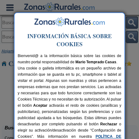
INFORMACIÓN BÁSICA SOBRE
COOKIES
Alojamientos
>
Canarias
>
Tenerife
>
El Hierro
> Mocanal
Bienvenid@ a la información básica sobre las cookies de
Casas Rurales cerca de Mocanal
nuestro portal responsabilidad de
Mario Temprado Casas
.
Una cookie o galleta informática es un pequeño archivo de
información que se guarda en tu pc, smartphone o tablet al
visitar el portal. Algunas son nuestras y otras pertenecen a
empresas externas que nos prestan servicios. Las activadas
y necesarias para que todo funcione correctamente son las
Cookies Técnicas y no necesitan de tu autorización. Al pulsar
pers.
el botón
Aceptar
activarás el resto de cookies (analíticas y
18 €
Casa Rural La Jarita
5 pers.
publicitarias), personalizadas según tus preferencias y con
24 €
Las Casas (El Hierro)
desde
publicidad ajustada a tus búsquedas. Estas últimas puedes
desactivarlas por completo pulsando el botón
Rechazar
o
Buscar
elegir su activación/desactivación desde “Configuración de
Cookies”. Más información en nuestra
POLÍTICA DE
Comunidades: