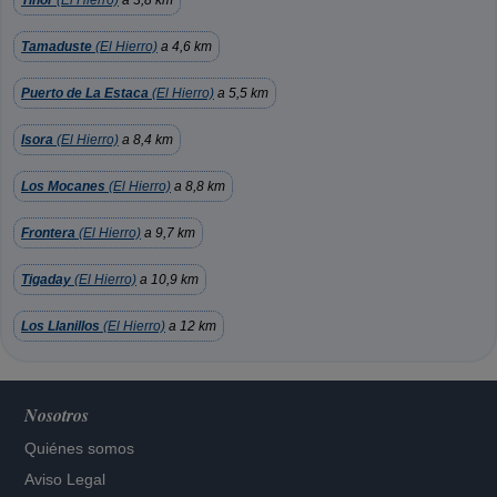
Tiñor
(El Hierro)
a 3,8 km
Tamaduste
(El Hierro)
a 4,6 km
Puerto de La Estaca
(El Hierro)
a 5,5 km
Isora
(El Hierro)
a 8,4 km
Los Mocanes
(El Hierro)
a 8,8 km
Frontera
(El Hierro)
a 9,7 km
Tigaday
(El Hierro)
a 10,9 km
Los Llanillos
(El Hierro)
a 12 km
Nosotros
Quiénes somos
Aviso Legal