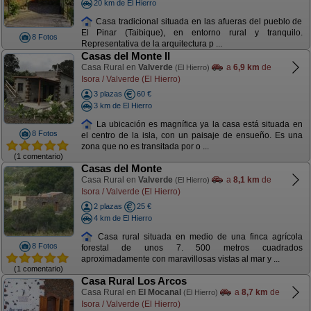
20 km de El Hierro
Casa tradicional situada en las afueras del pueblo de
El Pinar (Taibique), en entorno rural y tranquilo.
8 Fotos
Representativa de la arquitectura p ...
Casas del Monte II
Casa Rural en
Valverde
a
6,9 km
de
(El Hierro)
Isora / Valverde (El Hierro)
3 plazas
60 €
3 km de El Hierro
La ubicación es magnífica ya la casa está situada en
8 Fotos
el centro de la isla, con un paisaje de ensueño. Es una
zona que no es transitada por o ...
(1 comentario)
Casas del Monte
Casa Rural en
Valverde
a
8,1 km
de
(El Hierro)
Isora / Valverde (El Hierro)
2 plazas
25 €
4 km de El Hierro
Casa rural situada en medio de una finca agrícola
8 Fotos
forestal de unos 7. 500 metros cuadrados
aproximadamente con maravillosas vistas al mar y ...
(1 comentario)
Casa Rural Los Arcos
Casa Rural en
El Mocanal
a
8,7 km
de
(El Hierro)
Isora / Valverde (El Hierro)