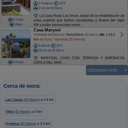
2-4 plazas
18 €
2 km de El Hierro
La Casa Rural Los Arcos, surge de la rehabilitación de
8 Fotos
unas cuadras que fueron construidas a finales del siglo
Video
XIX y están reconocidas como ...
Casa Marysol
Vivienda turística en
Tamaduste
a
10,1
(El Hierro)
km
de Isora / Valverde (El Hierro)
5 plazas
20 €
29 km de El Hierro
MARYSOL CASA CON TERRAZA Y BARBACOA
8 Fotos
CERCA DEL MAR ...
Cerca de Isora:
Las Casas
(El Hierro)
a 4,4 km
Tiñor
(El Hierro)
a 5 km
Frontera
(El Hierro)
a 5,6 km