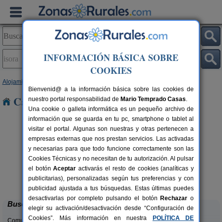
INFORMACIÓN BÁSICA SOBRE
COOKIES
Alojamientos
>
Canarias
>
Tenerife
>
El Hierro
> Isora
Bienvenid@ a la información básica sobre las cookies de
Casas Rurales en Isora
nuestro portal responsabilidad de
Mario Temprado Casas
.
Una cookie o galleta informática es un pequeño archivo de
información que se guarda en tu pc, smartphone o tablet al
visitar el portal. Algunas son nuestras y otras pertenecen a
empresas externas que nos prestan servicios. Las activadas
y necesarias para que todo funcione correctamente son las
Cookies Técnicas y no necesitan de tu autorización. Al pulsar
el botón
Aceptar
activarás el resto de cookies (analíticas y
Casa Rural Los Arcos
rs.
2-4 pers.
publicitarias), personalizadas según tus preferencias y con
 €
18 €
El Mocanal (El Hierro)
desde
publicidad ajustada a tus búsquedas. Estas últimas puedes
desactivarlas por completo pulsando el botón
Rechazar
o
Buscar
elegir su activación/desactivación desde “Configuración de
Cookies”. Más información en nuestra
POLÍTICA DE
Comunidades: