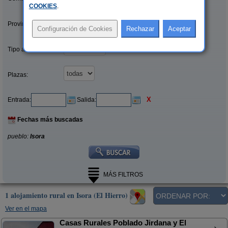
COOKIES
.
Provincias/Islas:
Tipo alquiler:
Plazas:
X
Entrada:
Salida:
Fechas más buscadas
pueblo:
Isora
MÁS FILTROS
1 alojamiento rural en Isora (El Hierro)
Ver en el mapa
Casas Rurales Poblado Jirdana y El