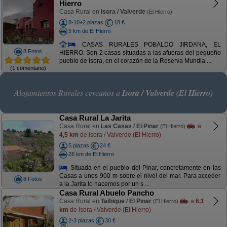
Hierro
Casa Rural en
Isora / Valverde
(El Hierro)
8-10+2 plazas
18 €
5 km de El Hierro
CASAS RURALES POBALDO JIRDANA, EL
8 Fotos
HIERRO. Son 2 casas situadas a las afueras del pequeño
pueblo de Isora, en el corazón de la Reserva Mundia ...
(1 comentario)
Alojamientos Rurales cercanos a
Isora / Valverde (El Hierro)
Casa Rural La Jarita
Casa Rural en
Las Casas / El Pinar
a
(El Hierro)
4,5 km
de Isora / Valverde (El Hierro)
5 plazas
24 €
26 km de El Hierro
Situada en el pueblo del Pinar, concretamente en las
Casas a unos 900 m sobre el nivel del mar. Para acceder
8 Fotos
a la Jarita lo hacemos por un s ...
Casa Rural Abuelo Pancho
Casa Rural en
Taibique / El Pinar
a
6,1
(El Hierro)
km
de Isora / Valverde (El Hierro)
2-3 plazas
30 €