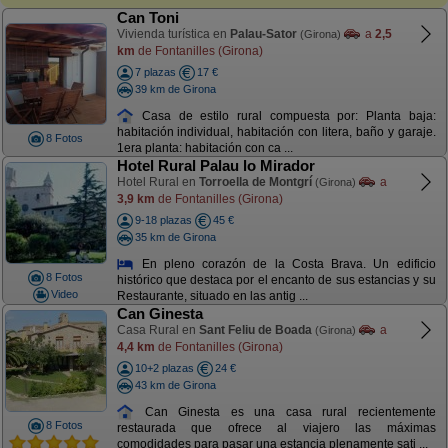
Can Toni
Vivienda turística en
Palau-Sator
a
2,5
(Girona)
km
de Fontanilles (Girona)
7 plazas
17 €
39 km de Girona
Casa de estilo rural compuesta por: Planta baja:
habitación individual, habitación con litera, baño y garaje.
8 Fotos
1era planta: habitación con ca ...
Hotel Rural Palau lo Mirador
Hotel Rural en
Torroella de Montgrí
a
(Girona)
3,9 km
de Fontanilles (Girona)
9-18 plazas
45 €
35 km de Girona
En pleno corazón de la Costa Brava. Un edificio
8 Fotos
histórico que destaca por el encanto de sus estancias y su
Video
Restaurante, situado en las antig ...
Can Ginesta
Casa Rural en
Sant Feliu de Boada
a
(Girona)
4,4 km
de Fontanilles (Girona)
10+2 plazas
24 €
43 km de Girona
Can Ginesta es una casa rural recientemente
8 Fotos
restaurada que ofrece al viajero las máximas
comodidades para pasar una estancia plenamente sati ...