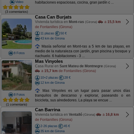
Video
habitaciones espaciosas, cocina, gran jardín c ...
(3 comentarios)
Casa Can Burjats
Vivienda turística en
Mont-ras
a
15,5 km
(Girona)
de Fontanilles (Girona)
11 plazas
50 €
43 km de Girona
Masía señorial en Mont-ras a 5 km de las playas, en
medio de la naturaleza con jardín, gran piscina y bosque y
8 Fotos
riachuelo. 6 habitaciones - 3 ...
Mas Vinyoles
Casa Rural en
Sant Mateu de Montnegre
(Girona)
a
15,7 km
de Fontanilles (Girona)
10+2 plazas
28 €
12 km de Girona
Mas Vinyoles es un lugar para pasar unos días
8 Fotos
tranquilos de descanso y explorar, paseando o en
bicicleta, sus alrededores. La playa se encue ...
(1 comentario)
Can Barrina
Vivienda turística en
Ventalló
a
16,8 km
(Girona)
de Fontanilles (Girona)
2-26 plazas
45 €
35 km de Girona