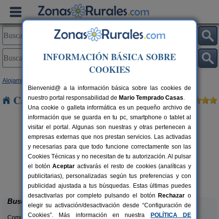
INFORMACIÓN BÁSICA SOBRE
COOKIES
Alojamientos
>
Cataluña
>
Girona
> Fontanilles
Bienvenid@ a la información básica sobre las cookies de
Casas Rurales cerca de Fontanilles
nuestro portal responsabilidad de
Mario Temprado Casas
.
Una cookie o galleta informática es un pequeño archivo de
información que se guarda en tu pc, smartphone o tablet al
visitar el portal. Algunas son nuestras y otras pertenecen a
empresas externas que nos prestan servicios. Las activadas
y necesarias para que todo funcione correctamente son las
Cookies Técnicas y no necesitan de tu autorización. Al pulsar
rs.
el botón
Aceptar
activarás el resto de cookies (analíticas y
 €
Can Garganta
6 pers.
publicitarias), personalizadas según tus preferencias y con
36 €
Centenys (Girona)
desde
publicidad ajustada a tus búsquedas. Estas últimas puedes
desactivarlas por completo pulsando el botón
Rechazar
o
Buscar
elegir su activación/desactivación desde “Configuración de
Cookies”. Más información en nuestra
POLÍTICA DE
Comunidades: