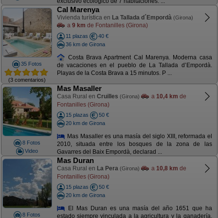
exclusivo ecológico de 7 habitaciones. ...
Cal Marenya
Vivienda turística en
La Tallada d´Empordà
(Girona)
a
9 km
de Fontanilles (Girona)
11 plazas
40 €
36 km de Girona
Costa Brava Apartment Cal Marenya. Moderna casa
35 Fotos
de vacaciones en el pueblo de La Tallada d’Empordà.
Playas de la Costa Brava a 15 minutos. P ...
(3 comentarios)
Mas Masaller
Casa Rural en
Cruïlles
a
10,4 km
de
(Girona)
Fontanilles (Girona)
15 plazas
50 €
20 km de Girona
Mas Masaller es una masía del siglo XIII, reformada el
8 Fotos
2010, situada entre los bosques de la zona de las
Video
Gavarres del Baix Empordà, declarad ...
Mas Duran
Casa Rural en
La Pera
a
10,8 km
de
(Girona)
Fontanilles (Girona)
15 plazas
50 €
20 km de Girona
El Mas Duran es una masía del año 1651 que ha
8 Fotos
estado siempre vinculada a la agricultura y la ganadería.