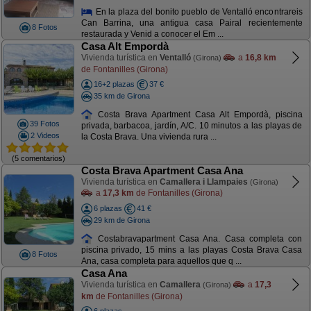
En la plaza del bonito pueblo de Ventalló encontrareis
Can Barrina, una antigua casa Pairal recientemente
8 Fotos
restaurada y Venid a conocer el Em ...
Casa Alt Empordà
Vivienda turística en
Ventalló
a
16,8 km
(Girona)
de Fontanilles (Girona)
16+2 plazas
37 €
35 km de Girona
Costa Brava Apartment Casa Alt Empordà, piscina
39 Fotos
privada, barbacoa, jardín, A/C. 10 minutos a las playas de
2 Videos
la Costa Brava. Una vivienda rura ...
(5 comentarios)
Costa Brava Apartment Casa Ana
Vivienda turística en
Camallera i Llampaies
(Girona)
a
17,3 km
de Fontanilles (Girona)
6 plazas
41 €
29 km de Girona
Costabravapartment Casa Ana. Casa completa con
piscina privado, 15 mins a las playas Costa Brava Casa
8 Fotos
Ana, casa completa para aquellos que q ...
Casa Ana
Vivienda turística en
Camallera
a
17,3
(Girona)
km
de Fontanilles (Girona)