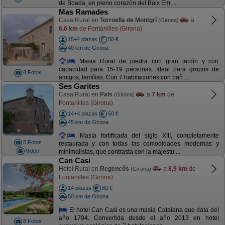
de Boada, en pleno corazón del Baix Em ...
Mas Ramades
Casa Rural en
Torroella de Montgrí
a
(Girona)
6,6 km
de Fontanilles (Girona)
15+4 plazas
50 €
40 km de Girona
Masia Rural de piedra con gran jardín y con
capacidad para 15-19 personas. Ideal para grupos de
8 Fotos
amigos, famílias. Con 7 habitaciones con bañ ...
Ses Garites
Casa Rural en
Pals
a
7 km
de
(Girona)
Fontanilles (Girona)
14+4 plazas
50 €
45 km de Girona
Masía fortificada del siglo XIII, completamente
8 Fotos
restaurada y con todas las comodidades modernas y
Video
minimalistas, que contrasta con la majestu ...
Can Casi
Hotel Rural en
Regencós
a
8,9 km
de
(Girona)
Fontanilles (Girona)
14 plazas
80 €
50 km de Girona
El hotel Can Casi es una masia Catalana que data del
año 1704. Convertida desde el año 2013 en hotel
8 Fotos