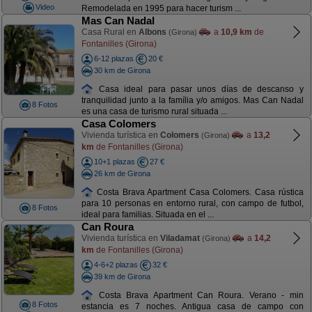
Video
Remodelada en 1995 para hacer turism ...
Mas Can Nadal
Casa Rural en
Albons
a
10,9 km
de
(Girona)
Fontanilles (Girona)
6-12 plazas
20 €
30 km de Girona
Casa ideal para pasar unos días de descanso y
tranquilidad junto a la família y/o amigos. Mas Can Nadal
8 Fotos
es una casa de turismo rural situada ...
Casa Colomers
Vivienda turística en
Colomers
a
13,2
(Girona)
km
de Fontanilles (Girona)
10+1 plazas
27 €
26 km de Girona
Costa Brava Apartment Casa Colomers. Casa rústica
para 10 personas en entorno rural, con campo de futbol,
8 Fotos
ideal para familias. Situada en el ...
Can Roura
Vivienda turística en
Viladamat
a
14,2
(Girona)
km
de Fontanilles (Girona)
4-6+2 plazas
32 €
39 km de Girona
Costa Brava Apartment Can Roura. Verano - min
8 Fotos
estancia es 7 noches. Antigua casa de campo con