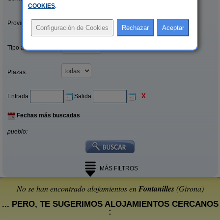
COOKIES
.
Provincias/Islas:
Tipo alquiler:
Plazas:
X
Entrada:
Salida:
Fechas más buscadas
pueblo:
MÁS FILTROS
No se han encontrado alojamientos en
Fontanilles
(Girona)
... PERO, TE SUGERIMOS ALOJAMIENTOS CERCANOS
: