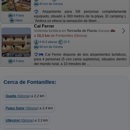
40 km de Girona
Alojamiento para 5/6 personas completamente
8 Fotos
equipado, situado a 300 metros de la playa. El camping L
Video
´Àmfora os ofrece la sensación de libert ...
Cal Ferrer
Vivienda turística en
Torroella de Fluvia
(Girona)
a
19,3 km
de Fontanilles (Girona)
4-8+2 plazas
32 €
40 km de Girona
Cal Ferrer dispone de dos alojamientos turísticos,
para 4 personas (5 con cama supletoria), situados dentro
8 Fotos
del mundo rural, a 10 minutos de ...
Cerca de Fontanilles:
Gualta
(Girona)
a 2,2 km
Palau Sator
(Girona)
a 2,4 km
Ullestret
(Girona)
a 3,3 km