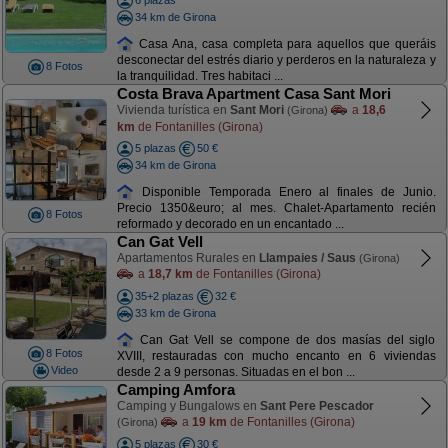
6 plazas
34 km de Girona
Casa Ana, casa completa para aquellos que queráis
desconectar del estrés diario y perderos en la naturaleza y
8 Fotos
la tranquilidad. Tres habitaci ...
Costa Brava Apartment Casa Sant Mori
Vivienda turística en
Sant Mori
a
18,6
(Girona)
km
de Fontanilles (Girona)
5 plazas
50 €
34 km de Girona
Disponible Temporada Enero al finales de Junio.
Precio 1350&euro; al mes. Chalet-Apartamento recién
8 Fotos
reformado y decorado en un encantado ...
Can Gat Vell
Apartamentos Rurales en
Llampaies / Saus
(Girona)
a
18,7 km
de Fontanilles (Girona)
35+2 plazas
32 €
33 km de Girona
Can Gat Vell se compone de dos masías del siglo
8 Fotos
XVIII, restauradas con mucho encanto en 6 viviendas
Video
desde 2 a 9 personas. Situadas en el bon ...
Camping Amfora
Camping y Bungalows en
Sant Pere Pescador
a
19 km
de Fontanilles (Girona)
(Girona)
5 plazas
30 €