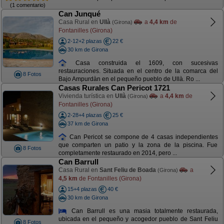
(1 comentario)
Can Junqué
Casa Rural en
Ullà
a
4,4 km
de
(Girona)
Fontanilles (Girona)
2-12+2 plazas
22 €
30 km de Girona
Casa construida el 1609, con sucesivas
restauraciones. Situada en el centro de la comarca del
8 Fotos
Bajo Ampurdàn en el pequeño pueblo de Ullà. Ro ...
Casas Rurales Can Pericot 1721
Vivienda turística en
Ullà
a
4,4 km
de
(Girona)
Fontanilles (Girona)
2-28+4 plazas
25 €
37 km de Girona
Can Pericot se compone de 4 casas independientes
que comparten un patio y la zona de la piscina. Fue
8 Fotos
completamente restaurado en 2014, pero ...
Can Barrull
Casa Rural en
Sant Feliu de Boada
a
(Girona)
4,5 km
de Fontanilles (Girona)
15+4 plazas
40 €
30 km de Girona
Can Barrull es una masia totalmente restaurada,
ubicada en el pequeño y acogedor pueblo de Sant Feliu
8 Fotos