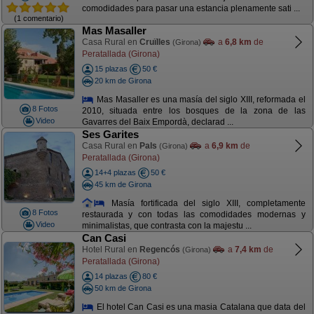
comodidades para pasar una estancia plenamente sati ...
(1 comentario)
Mas Masaller
Casa Rural en
Cruïlles
a
6,8 km
de
(Girona)
Peratallada (Girona)
15 plazas
50 €
20 km de Girona
Mas Masaller es una masía del siglo XIII, reformada el
8 Fotos
2010, situada entre los bosques de la zona de las
Video
Gavarres del Baix Empordà, declarad ...
Ses Garites
Casa Rural en
Pals
a
6,9 km
de
(Girona)
Peratallada (Girona)
14+4 plazas
50 €
45 km de Girona
Masía fortificada del siglo XIII, completamente
8 Fotos
restaurada y con todas las comodidades modernas y
Video
minimalistas, que contrasta con la majestu ...
Can Casi
Hotel Rural en
Regencós
a
7,4 km
de
(Girona)
Peratallada (Girona)
14 plazas
80 €
50 km de Girona
El hotel Can Casi es una masia Catalana que data del