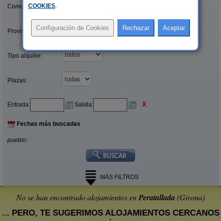
COOKIES
.
Comunidades:
Provincias/Islas:
Tipo alquiler:
Plazas:
X
Entrada:
Salida:
Fechas más buscadas
pueblo:
MÁS FILTROS
No se han encontrado alojamientos en
Peratallada
(Girona)
... PERO, TE SUGERIMOS ALOJAMIENTOS CERCANOS
: