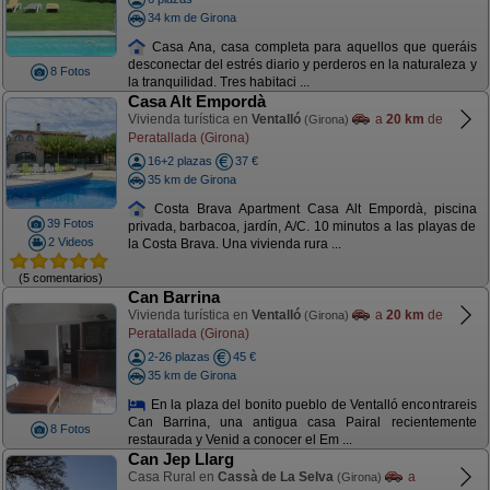
34 km de Girona
Casa Ana, casa completa para aquellos que queráis
desconectar del estrés diario y perderos en la naturaleza y
8 Fotos
la tranquilidad. Tres habitaci ...
Casa Alt Empordà
Vivienda turística en
Ventalló
a
20 km
de
(Girona)
Peratallada (Girona)
16+2 plazas
37 €
35 km de Girona
Costa Brava Apartment Casa Alt Empordà, piscina
39 Fotos
privada, barbacoa, jardín, A/C. 10 minutos a las playas de
2 Videos
la Costa Brava. Una vivienda rura ...
(5 comentarios)
Can Barrina
Vivienda turística en
Ventalló
a
20 km
de
(Girona)
Peratallada (Girona)
2-26 plazas
45 €
35 km de Girona
En la plaza del bonito pueblo de Ventalló encontrareis
Can Barrina, una antigua casa Pairal recientemente
8 Fotos
restaurada y Venid a conocer el Em ...
Can Jep Llarg
Casa Rural en
Cassà de La Selva
a
(Girona)