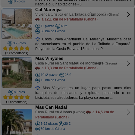
8 Fotos
riachuelo. 6 habitaciones - 3 ...
Cal Marenya
Vivienda turística en
La Tallada d´Empordà
(Girona)
a
12,1 km
de Peratallada (Girona)
11 plazas
40 €
36 km de Girona
Costa Brava Apartment Cal Marenya. Moderna casa
35 Fotos
de vacaciones en el pueblo de La Tallada d’Empordà.
Playas de la Costa Brava a 15 minutos. P ...
(3 comentarios)
Mas Vinyoles
Casa Rural en
Sant Mateu de Montnegre
(Girona)
a
13,3 km
de Peratallada (Girona)
10+2 plazas
28 €
12 km de Girona
Mas Vinyoles es un lugar para pasar unos días
8 Fotos
tranquilos de descanso y explorar, paseando o en
bicicleta, sus alrededores. La playa se encue ...
(1 comentario)
Mas Can Nadal
Casa Rural en
Albons
a
14,5 km
de
(Girona)
Peratallada (Girona)
6-12 plazas
20 €
30 km de Girona