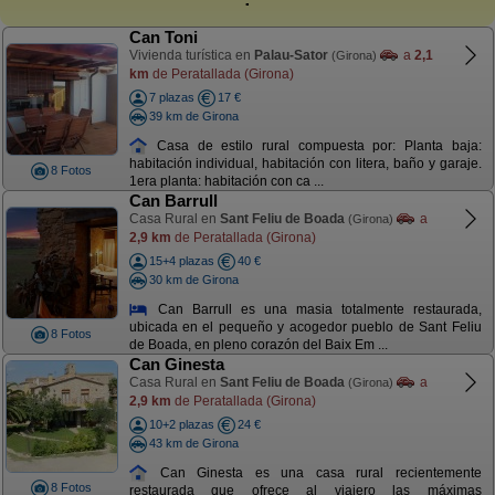
Can Toni
Vivienda turística en
Palau-Sator
a
2,1
(Girona)
km
de Peratallada (Girona)
7 plazas
17 €
39 km de Girona
Casa de estilo rural compuesta por: Planta baja:
habitación individual, habitación con litera, baño y garaje.
8 Fotos
1era planta: habitación con ca ...
Can Barrull
Casa Rural en
Sant Feliu de Boada
a
(Girona)
2,9 km
de Peratallada (Girona)
15+4 plazas
40 €
30 km de Girona
Can Barrull es una masia totalmente restaurada,
ubicada en el pequeño y acogedor pueblo de Sant Feliu
8 Fotos
de Boada, en pleno corazón del Baix Em ...
Can Ginesta
Casa Rural en
Sant Feliu de Boada
a
(Girona)
2,9 km
de Peratallada (Girona)
10+2 plazas
24 €
43 km de Girona
Can Ginesta es una casa rural recientemente
8 Fotos
restaurada que ofrece al viajero las máximas