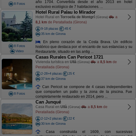
año 1704. Convertida desde el año 2013 en hotel
8 Fotos
exclusivo ecológico de 7 habitaciones. ...
Hotel Rural Palau lo Mirador
Hotel Rural en
Torroella de Montgrí
a
(Girona)
8,1 km
de Peratallada (Girona)
9-18 plazas
45 €
35 km de Girona
En pleno corazón de la Costa Brava. Un edificio
8 Fotos
histórico que destaca por el encanto de sus estancias y su
Video
Restaurante, situado en las antig ...
Casas Rurales Can Pericot 1721
Vivienda turística en
Ullà
a
8,5 km
de
(Girona)
Peratallada (Girona)
2-28+4 plazas
25 €
37 km de Girona
Can Pericot se compone de 4 casas independientes
que comparten un patio y la zona de la piscina. Fue
8 Fotos
completamente restaurado en 2014, pero ...
Can Junqué
Casa Rural en
Ullà
a
8,5 km
de
(Girona)
Peratallada (Girona)
2-12+2 plazas
22 €
30 km de Girona
Casa construida el 1609, con sucesivas