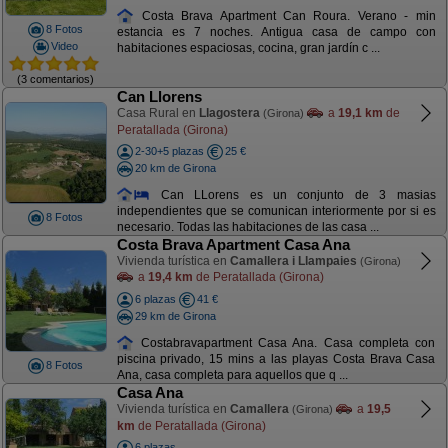
Costa Brava Apartment Can Roura. Verano - min
8 Fotos
estancia es 7 noches. Antigua casa de campo con
Video
habitaciones espaciosas, cocina, gran jardín c ...
(3 comentarios)
Can Llorens
Casa Rural en
Llagostera
a
19,1 km
de
(Girona)
Peratallada (Girona)
2-30+5 plazas
25 €
20 km de Girona
Can LLorens es un conjunto de 3 masias
independientes que se comunican interiormente por si es
8 Fotos
necesario. Todas las habitaciones de las casa ...
Costa Brava Apartment Casa Ana
Vivienda turística en
Camallera i Llampaies
(Girona)
a
19,4 km
de Peratallada (Girona)
6 plazas
41 €
29 km de Girona
Costabravapartment Casa Ana. Casa completa con
piscina privado, 15 mins a las playas Costa Brava Casa
8 Fotos
Ana, casa completa para aquellos que q ...
Casa Ana
Vivienda turística en
Camallera
a
19,5
(Girona)
km
de Peratallada (Girona)
6 plazas