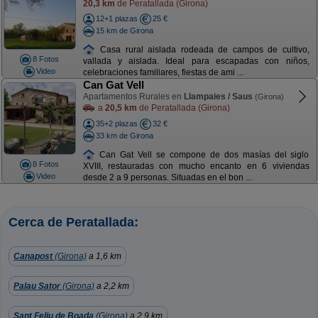
20,3 km
de Peratallada (Girona)
12+1 plazas
25 €
15 km de Girona
Casa rural aislada rodeada de campos de cultivo,
8 Fotos
vallada y aislada. Ideal para escapadas con niños,
Video
celebraciones familiares, fiestas de ami ...
Can Gat Vell
Apartamentos Rurales en
Llampaies / Saus
(Girona)
a
20,5 km
de Peratallada (Girona)
35+2 plazas
32 €
33 km de Girona
Can Gat Vell se compone de dos masías del siglo
8 Fotos
XVIII, restauradas con mucho encanto en 6 viviendas
Video
desde 2 a 9 personas. Situadas en el bon ...
Cerca de Peratallada:
Canapost
(Girona)
a 1,6 km
Palau Sator
(Girona)
a 2,2 km
Sant Feliu de Boada
(Girona)
a 2,9 km