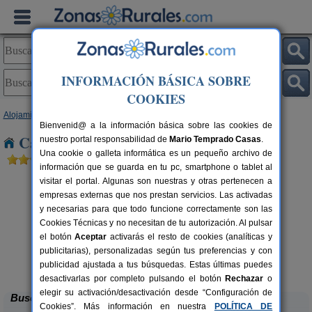
INFORMACIÓN BÁSICA SOBRE
COOKIES
Alojamientos
>
Cataluña
>
Girona
> Peratallada
Bienvenid@ a la información básica sobre las cookies de
Casas Rurales cerca de Peratallada
nuestro portal responsabilidad de
Mario Temprado Casas
.
Una cookie o galleta informática es un pequeño archivo de
información que se guarda en tu pc, smartphone o tablet al
visitar el portal. Algunas son nuestras y otras pertenecen a
empresas externas que nos prestan servicios. Las activadas
y necesarias para que todo funcione correctamente son las
Cookies Técnicas y no necesitan de tu autorización. Al pulsar
el botón
Aceptar
activarás el resto de cookies (analíticas y
publicitarias), personalizadas según tus preferencias y con
Can Marc
rs.
2-12 pers.
 €
33 €
publicidad ajustada a tus búsquedas. Estas últimas puedes
Massanes (Girona)
desde
desactivarlas por completo pulsando el botón
Rechazar
o
elegir su activación/desactivación desde “Configuración de
Buscar
Cookies”. Más información en nuestra
POLÍTICA DE