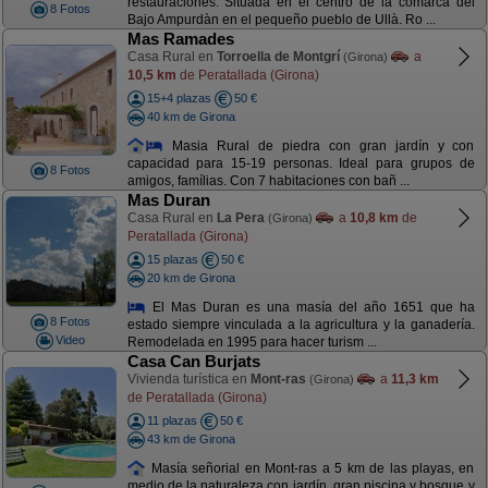
restauraciones. Situada en el centro de la comarca del
8 Fotos
Bajo Ampurdàn en el pequeño pueblo de Ullà. Ro ...
Mas Ramades
Casa Rural en
Torroella de Montgrí
a
(Girona)
10,5 km
de Peratallada (Girona)
15+4 plazas
50 €
40 km de Girona
Masia Rural de piedra con gran jardín y con
capacidad para 15-19 personas. Ideal para grupos de
8 Fotos
amigos, famílias. Con 7 habitaciones con bañ ...
Mas Duran
Casa Rural en
La Pera
a
10,8 km
de
(Girona)
Peratallada (Girona)
15 plazas
50 €
20 km de Girona
El Mas Duran es una masía del año 1651 que ha
8 Fotos
estado siempre vinculada a la agricultura y la ganadería.
Video
Remodelada en 1995 para hacer turism ...
Casa Can Burjats
Vivienda turística en
Mont-ras
a
11,3 km
(Girona)
de Peratallada (Girona)
11 plazas
50 €
43 km de Girona
Masía señorial en Mont-ras a 5 km de las playas, en
medio de la naturaleza con jardín, gran piscina y bosque y