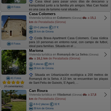
Casa ideal para pasar unos días de descanso y
tranquilidad junto a la família y/o amigos. Mas Can Nadal
8 Fotos
es una casa de turismo rural situada ...
Casa Colomers
Vivienda turística en
Colomers
a
15,1
(Girona)
km
de Peratallada (Girona)
10+1 plazas
27 €
26 km de Girona
Costa Brava Apartment Casa Colomers. Casa rústica
para 10 personas en entorno rural, con campo de futbol,
8 Fotos
ideal para familias. Situada en el ...
Mariona
Vivienda turística en
Romanyà de La Selva
(Girona)
a
16,1 km
de Peratallada (Girona)
4 plazas
86 €
28 km de Girona
Situada en Urbanización ecológica a 200 metros de
41 Fotos
Romanyà de la Selva. A 10 km. se encuentran las playas
de Sant Feliu de Guixols, S´Agaró, ...
(4 comentarios)
Can Roura
Vivienda turística en
Viladamat
a
17,8
(Girona)
km
de Peratallada (Girona)
4-6+2 plazas
32 €
39 km de Girona