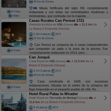
45 km de Girona
Masía fortificada del siglo XIII, completamente
8 Fotos
restaurada y con todas las comodidades modernas y
Video
minimalistas, que contrasta con la majestu ...
Casas Rurales Can Pericot 1721
Vivienda turística en
Ullà
a
11,5 km
de
(Girona)
La Bisbal d´Empordà (Girona)
2-28+4 plazas
25 €
37 km de Girona
Can Pericot se compone de 4 casas independientes
que comparten un patio y la zona de la piscina. Fue
8 Fotos
completamente restaurado en 2014, pero ...
Can Junqué
Casa Rural en
Ullà
a
11,5 km
de La
(Girona)
Bisbal d´Empordà (Girona)
2-12+2 plazas
22 €
30 km de Girona
Casa construida el 1609, con sucesivas
restauraciones. Situada en el centro de la comarca del
8 Fotos
Bajo Ampurdàn en el pequeño pueblo de Ullà. Ro ...
Hotel Rural Palau lo Mirador
Hotel Rural en
Torroella de Montgrí
a
(Girona)
11,6 km
de La Bisbal d´Empordà (Girona)
9-18 plazas
45 €