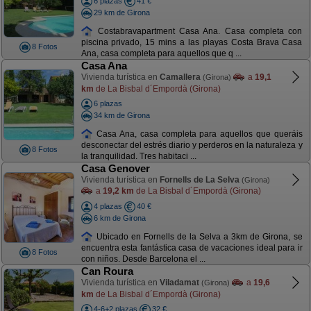
6 plazas
41 €
29 km de Girona
Costabravapartment Casa Ana. Casa completa con
piscina privado, 15 mins a las playas Costa Brava Casa
8 Fotos
Ana, casa completa para aquellos que q ...
Casa Ana
Vivienda turística en
Camallera
a
19,1
(Girona)
km
de La Bisbal d´Empordà (Girona)
6 plazas
34 km de Girona
Casa Ana, casa completa para aquellos que queráis
desconectar del estrés diario y perderos en la naturaleza y
8 Fotos
la tranquilidad. Tres habitaci ...
Casa Genover
Vivienda turística en
Fornells de La Selva
(Girona)
a
19,2 km
de La Bisbal d´Empordà (Girona)
4 plazas
40 €
6 km de Girona
Ubicado en Fornells de la Selva a 3km de Girona, se
encuentra esta fantástica casa de vacaciones ideal para ir
8 Fotos
con niños. Desde Barcelona el ...
Can Roura
Vivienda turística en
Viladamat
a
19,6
(Girona)
km
de La Bisbal d´Empordà (Girona)
4-6+2 plazas
32 €