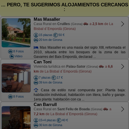
... PERO, TE SUGERIMOS ALOJAMIENTOS CERCANOS
:
Mas Masaller
Casa Rural en
Cruïlles
a
2,5 km
de La
(Girona)
Bisbal d´Empordà (Girona)
15 plazas
50 €
20 km de Girona
Mas Masaller es una masía del siglo XIII, reformada el
8 Fotos
2010, situada entre los bosques de la zona de las
Video
Gavarres del Baix Empordà, declarad ...
Can Toni
Vivienda turística en
Palau-Sator
a
6,6
(Girona)
km
de La Bisbal d´Empordà (Girona)
7 plazas
17 €
39 km de Girona
Casa de estilo rural compuesta por: Planta baja:
habitación individual, habitación con litera, baño y garaje.
8 Fotos
1era planta: habitación con ca ...
Can Barrull
Casa Rural en
Sant Feliu de Boada
a
(Girona)
7,2 km
de La Bisbal d´Empordà (Girona)
15+4 plazas
40 €
30 km de Girona