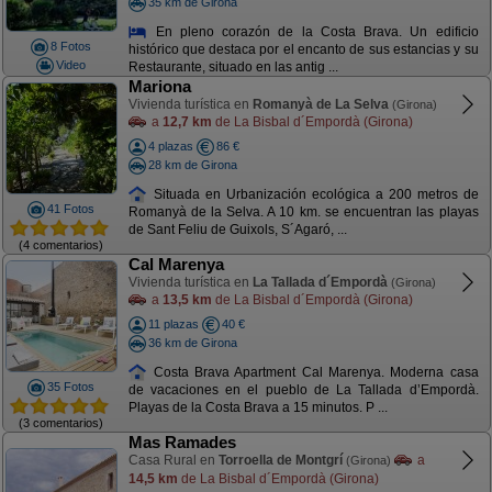
35 km de Girona
En pleno corazón de la Costa Brava. Un edificio
8 Fotos
histórico que destaca por el encanto de sus estancias y su
Video
Restaurante, situado en las antig ...
Mariona
Vivienda turística en
Romanyà de La Selva
(Girona)
a
12,7 km
de La Bisbal d´Empordà (Girona)
4 plazas
86 €
28 km de Girona
Situada en Urbanización ecológica a 200 metros de
41 Fotos
Romanyà de la Selva. A 10 km. se encuentran las playas
de Sant Feliu de Guixols, S´Agaró, ...
(4 comentarios)
Cal Marenya
Vivienda turística en
La Tallada d´Empordà
(Girona)
a
13,5 km
de La Bisbal d´Empordà (Girona)
11 plazas
40 €
36 km de Girona
Costa Brava Apartment Cal Marenya. Moderna casa
35 Fotos
de vacaciones en el pueblo de La Tallada d’Empordà.
Playas de la Costa Brava a 15 minutos. P ...
(3 comentarios)
Mas Ramades
Casa Rural en
Torroella de Montgrí
a
(Girona)
14,5 km
de La Bisbal d´Empordà (Girona)