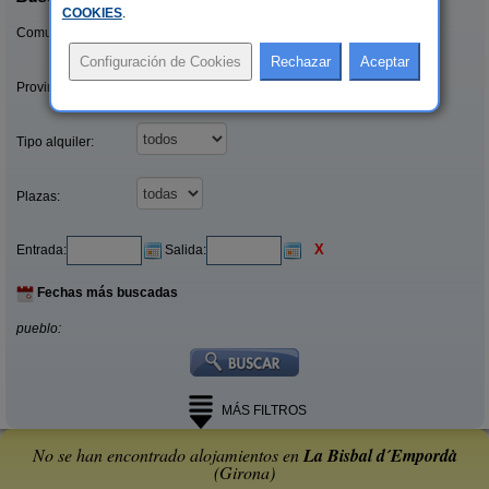
COOKIES
.
Comunidades:
Provincias/Islas:
Tipo alquiler:
Plazas:
X
Entrada:
Salida:
Fechas más buscadas
pueblo:
MÁS FILTROS
No se han encontrado alojamientos en
La Bisbal d´Empordà
(Girona)