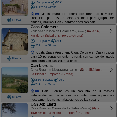
15+4 plazas
50 €
40 km de Girona
Masia Rural de piedra con gran jardín y con
capacidad para 15-19 personas. Ideal para grupos de
8 Fotos
amigos, famílias. Con 7 habitaciones con bañ ...
Casa Colomers
Vivienda turística en
Colomers
a
14,8
(Girona)
km
de La Bisbal d´Empordà (Girona)
10+1 plazas
27 €
26 km de Girona
Costa Brava Apartment Casa Colomers. Casa rústica
para 10 personas en entorno rural, con campo de futbol,
8 Fotos
ideal para familias. Situada en el ...
Can Llorens
Casa Rural en
Llagostera
a
15,4 km
de
(Girona)
La Bisbal d´Empordà (Girona)
2-30+5 plazas
25 €
20 km de Girona
Can LLorens es un conjunto de 3 masias
independientes que se comunican interiormente por si es
8 Fotos
necesario. Todas las habitaciones de las casa ...
Can Jep Llarg
Casa Rural en
Cassà de La Selva
a
(Girona)
15,9 km
de La Bisbal d´Empordà (Girona)