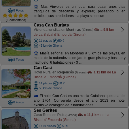
Mas Vinyoles es un lugar para pasar unos días
8 Fotos
tranquilos de descanso y explorar, paseando o en
bicicleta, sus alrededores. La playa se encue ...
(1 comentario)
Casa Can Burjats
Vivienda turística en
Mont-ras
a
9,5 km
(Girona)
de La Bisbal d´Empordà (Girona)
11 plazas
50 €
43 km de Girona
Masía señorial en Mont-ras a 5 km de las playas, en
medio de la naturaleza con jardín, gran piscina y bosque y
8 Fotos
riachuelo. 6 habitaciones - 3 ...
Can Casi
Hotel Rural en
Regencós
a
11 km
de La
(Girona)
Bisbal d´Empordà (Girona)
14 plazas
80 €
50 km de Girona
El hotel Can Casi es una masia Catalana que data del
año 1704. Convertida desde el año 2013 en hotel
8 Fotos
exclusivo ecológico de 7 habitaciones. ...
Ses Garites
Casa Rural en
Pals
a
11,1 km
de La
(Girona)
Bisbal d´Empordà (Girona)
14+4 plazas
50 €