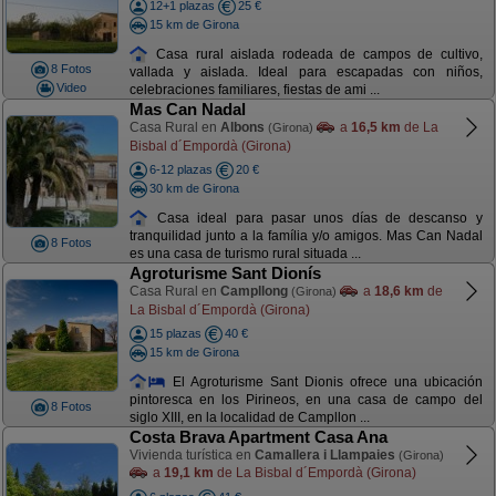
12+1 plazas
25 €
15 km de Girona
Casa rural aislada rodeada de campos de cultivo,
8 Fotos
vallada y aislada. Ideal para escapadas con niños,
Video
celebraciones familiares, fiestas de ami ...
Mas Can Nadal
Casa Rural en
Albons
a
16,5 km
de La
(Girona)
Bisbal d´Empordà (Girona)
6-12 plazas
20 €
30 km de Girona
Casa ideal para pasar unos días de descanso y
tranquilidad junto a la família y/o amigos. Mas Can Nadal
8 Fotos
es una casa de turismo rural situada ...
Agroturisme Sant Dionís
Casa Rural en
Campllong
a
18,6 km
de
(Girona)
La Bisbal d´Empordà (Girona)
15 plazas
40 €
15 km de Girona
El Agroturisme Sant Dionis ofrece una ubicación
pintoresca en los Pirineos, en una casa de campo del
8 Fotos
siglo XIII, en la localidad de Campllon ...
Costa Brava Apartment Casa Ana
Vivienda turística en
Camallera i Llampaies
(Girona)
a
19,1 km
de La Bisbal d´Empordà (Girona)