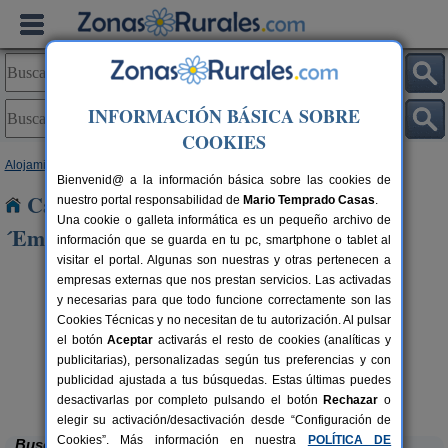
INFORMACIÓN BÁSICA SOBRE
COOKIES
Alojamientos
>
Cataluña
>
Girona
> La Bisbal d´Empordà
Bienvenid@ a la información básica sobre las cookies de
Casas Rurales cerca de La Bisbal d
nuestro portal responsabilidad de
Mario Temprado Casas
.
Una cookie o galleta informática es un pequeño archivo de
´Empordà
información que se guarda en tu pc, smartphone o tablet al
visitar el portal. Algunas son nuestras y otras pertenecen a
empresas externas que nos prestan servicios. Las activadas
y necesarias para que todo funcione correctamente son las
Cookies Técnicas y no necesitan de tu autorización. Al pulsar
el botón
Aceptar
activarás el resto de cookies (analíticas y
publicitarias), personalizadas según tus preferencias y con
publicidad ajustada a tus búsquedas. Estas últimas puedes
Mas Torrencito
rs.
20 pers.
 €
50 €
Parets d´Empordà (Girona)
desde
desactivarlas por completo pulsando el botón
Rechazar
o
elegir su activación/desactivación desde “Configuración de
Cookies”. Más información en nuestra
POLÍTICA DE
Buscar