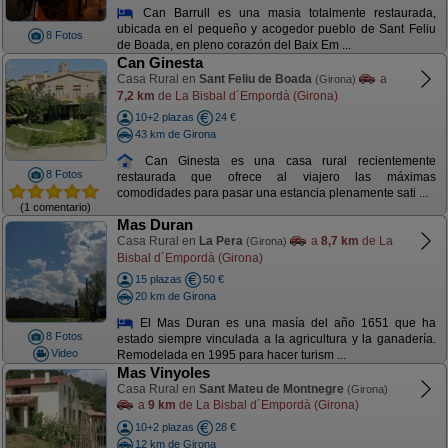
Can Barrull es una masia totalmente restaurada,
ubicada en el pequeño y acogedor pueblo de Sant Feliu
8 Fotos
de Boada, en pleno corazón del Baix Em ...
Can Ginesta
Casa Rural en
Sant Feliu de Boada
a
(Girona)
7,2 km
de La Bisbal d´Empordà (Girona)
10+2 plazas
24 €
43 km de Girona
Can Ginesta es una casa rural recientemente
8 Fotos
restaurada que ofrece al viajero las máximas
comodidades para pasar una estancia plenamente sati ...
(1 comentario)
Mas Duran
Casa Rural en
La Pera
a
8,7 km
de La
(Girona)
Bisbal d´Empordà (Girona)
15 plazas
50 €
20 km de Girona
El Mas Duran es una masía del año 1651 que ha
8 Fotos
estado siempre vinculada a la agricultura y la ganadería.
Video
Remodelada en 1995 para hacer turism ...
Mas Vinyoles
Casa Rural en
Sant Mateu de Montnegre
(Girona)
a
9 km
de La Bisbal d´Empordà (Girona)
10+2 plazas
28 €
12 km de Girona