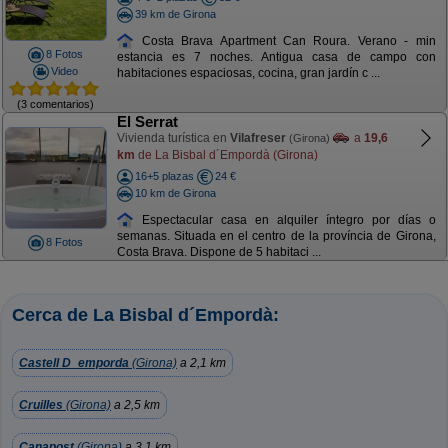
39 km de Girona
Costa Brava Apartment Can Roura. Verano - min
8 Fotos
estancia es 7 noches. Antigua casa de campo con
Video
habitaciones espaciosas, cocina, gran jardín c ...
(3 comentarios)
El Serrat
Vivienda turística en
Vilafreser
a
19,6
(Girona)
km
de La Bisbal d´Empordà (Girona)
16+5 plazas
24 €
10 km de Girona
Espectacular casa en alquiler íntegro por días o
semanas. Situada en el centro de la província de Girona,
8 Fotos
Costa Brava. Dispone de 5 habitaci ...
Cerca de La Bisbal d´Empordà:
Castell D_emporda
(Girona)
a 2,1 km
Cruilles
(Girona)
a 2,5 km
Canapost
(Girona)
a 3,1 km