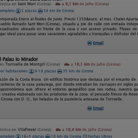
ística en
Sant Mori
(Girona)
a
9,1 km
de Jafre (Girona)
completo
5 plazas
34 km de Girona
emporada Enero al finales de Junio. Precio 1350&euro; al mes. Chalet-Apar
ueblo llamado Sant Mori (Girona), situado a pie de calle con entrada indep
cuadrados ubicado en frente de la casa y con acceso privado. Playas de
ugar ideal para pasar unas vacaciones agradables y tranquilas y disfrutar del
Email
l Palau lo Mirador
 en
Torroella de Montgrí
(Girona)
a
10,1 km
de Jafre (Girona)
por habitaciones
9-18 plazas
35 km de Girona
azón de la Costa Brava. Un edificio histórico que destaca por el encanto de 
 cocheras de la casa palaciega, por donde entraban los carruajes en siglos 
 gastronómica que ofrece el entorno geográfico que nos rodea, nuestra g
 creativa elaborada con los productos de la zona: el pescado fresco de Roses
 Girona con D. O., los helados de la pastelería artesana de Torroella..
Email
ística en
Vilafreser
(Girona)
a
10,4 km
de Jafre (Girona)
completo
16+5 plazas
10 km de Girona
Fechas Libres