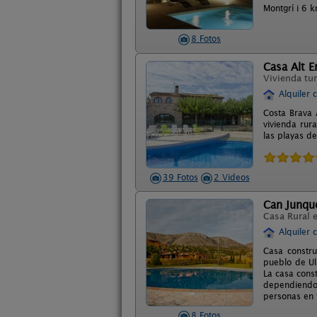
Montgrí i 6 k
8 Fotos
Casa Alt 
Vivienda tur
Alquiler 
Costa Brava 
vivienda rur
las playas d
39 Fotos
2 Videos
Can Junqu
Casa Rural 
Alquiler 
Casa constr
pueblo de Ul
La casa cons
dependiendo
personas en t
8 Fotos