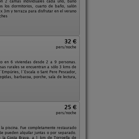
con 2 camas individuales cada uno, baño
s los dormitorios, cuarto de baño, salón
 x 3m y terraza para disfrutar en el verano
ches
32 €
pers/noche
to en 6 viviendas desde 2 a 9 personas.
asas rurales se encuentran a sólo 3 kms de
d´Empúries, l´Escala o Sant Pere Pescador,
egidas, barbacoa, porche, sala de lectura,
25 €
pers/noche
la piscina. Fue completamente restaurado
Se pueden alquilar juntas o por separado.
e la Costa Brava, a 1 km de Torroella de