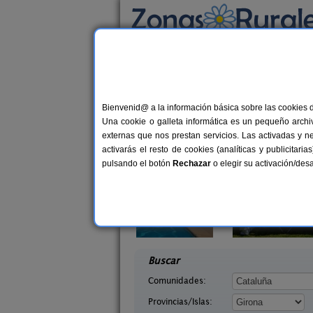
Busca por alojamiento
Alojamientos
>
Cataluña
>
Girona
> Jafre
Casas Rurales cerca 
Bienvenid@ a la información básica sobre las cookies 
Una cookie o galleta informática es un pequeño archiv
externas que nos prestan servicios. Las activadas y n
activarás el resto de cookies (analíticas y publicita
pulsando el botón
Rechazar
o elegir su activación/de
La Casa de L
2-4 pers.
45 €
Can Roura
4-6+
desde
rona)
Viladamat (Girona)
desd
Buscar
Comunidades:
Provincias/Islas: