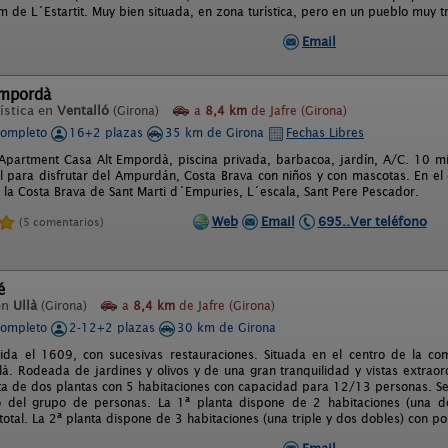
m de L´Estartit. Muy bien situada, en zona turística, pero en un pueblo muy t
Email
Empordà
ística en
Ventalló
(Girona)
a
8,4 km
de Jafre (Girona)
completo
16+2 plazas
35 km de Girona
Fechas Libres
Apartment Casa Alt Empordà, piscina privada, barbacoa, jardín, A/C. 10 mi
al para disfrutar del Ampurdán, Costa Brava con niños y con mascotas. En e
e la Costa Brava de Sant Marti d´Empuries, L´escala, Sant Pere Pescador.
Web
Email
695..Ver teléfono
(5 comentarios)
é
en
Ullà
(Girona)
a
8,4 km
de Jafre (Girona)
completo
2-12+2 plazas
30 km de Girona
uida el 1609, con sucesivas restauraciones. Situada en el centro de la 
là. Rodeada de jardines y olivos y de una gran tranquilidad y vistas extraor
ta de dos plantas con 5 habitaciones con capacidad para 12/13 personas. Se 
 del grupo de personas. La 1ª planta dispone de 2 habitaciones (una do
otal. La 2ª planta dispone de 3 habitaciones (una triple y dos dobles) con po