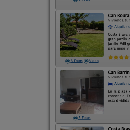
Can Roura
Vivienda tur
Alquiler 
Costa Brava 
gran jardín 
jardín. Wifi 
para niños y
8 Fotos
Video
Can Barrin
Vivienda tur
Alquiler 
En la plaza 
conocer el E
está dividid
8 Fotos
Costa Bra