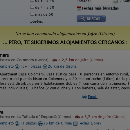
de 31 a 40
Entrada:
-
Sal
de 41 a 50
Fechas más buscadas
más de 50
pueblo:
No se han encontrado alojamientos en
Jafre
(Girona)
... PERO, TE SUGERIMOS ALOJAMIENTOS CERCANOS :
mers
ística en
Colomers
(Girona)
a
2,6 km
de Jafre (Girona)
completo
10+1 plazas
26 km de Girona
Apartment Casa Colomers. Casa rústica para 10 personas en entorno rural, 
l centro del pueblo histórico Colomers y a 20 min en coche (18km) de la pla
era está distribuida en 5 habitaciones dobles (1 con cama de matrimonio, 1
as individuales), 3 baños (2 con ducha y 1 con bañera), sala de estar, cocina
Email
ya
ística en
La Tallada d´Empordà
(Girona)
a
3,7 km
de Jafre (Girona)
completo
11 plazas
36 km de Girona
Fechas Libres