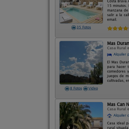
Costa Brava 
15 minutos. P
manzana de c
salir a la c
email.
35 Fotos
Mas Dura
Casa Rural 
Alquiler 
El Mas Duran
para hacer t
comedores y 
juegos de me
cultivadas, 
8 Fotos
Video
Mas Can N
Casa Rural 
Alquiler 
Casa ideal p
rural situad