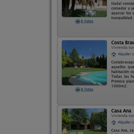
Nadal consta
comedor y un
aparcar los 
tranquilidad.
8 Fotos
Costa Bra
Vivienda tur
Alquiler 
Costabravapa
aquellos que
habitación c
Todas las ha
Primera plan
1000m2.
8 Fotos
Casa Ana
Vivienda tur
Alquiler 
Casa Ana, ca