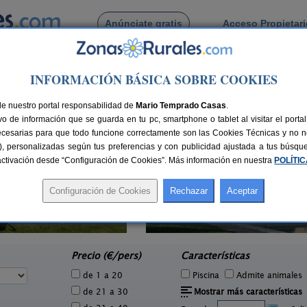
Anúnciate gratis
Acceso Propietar
Busca por pueblo
INFORMACIÓN BÁSICA SOBRE COOKIES
de Jafre
de nuestro portal responsabilidad de
Mario Temprado Casas
.
o de información que se guarda en tu pc, smartphone o tablet al visitar el port
ecesarias para que todo funcione correctamente son las Cookies Técnicas y no ne
rias), personalizadas según tus preferencias y con publicidad ajustada a tus búsq
sactivación desde “Configuración de Cookies”. Más información en nuestra
POLÍTI
Can Garganta
Mas 
2 pers.
6 pers.
32 €
36 €
Centenys (Girona)
e
desde
Precio (€/pers)
Características
de 1 a 20
Piscina
Admite animales
de 21 a 30
Mostrar más características