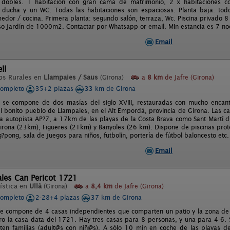
s dobles. 1 habitación con gran cama de matrimonio, 2 x habitaciones 
ducha y un WC. Todas las habitaciones son espaciosas. Planta baja: todo
edor / cocina. Primera planta: segundo salón, terraza, Wc. Piscina privado 8
so jardín de 1000m2. Contactar por Whatsapp or email. MIn estancia es 7 no
Email
ll
os Rurales en
Llampaies / Saus
(Girona)
a
8 km
de Jafre (Girona)
completo
35+2 plazas
33 km de Girona
l se compone de dos masías del siglo XVIII, restauradas con mucho encan
el bonito pueblo de Llampaies, en el Alt Empordà, provincia de Girona. Las c
 la autopista AP?7, a 17km de las playas de la Costa Brava como Sant Martí 
Girona (23km), Figueres (21km) y Banyoles (26 km). Dispone de piscinas prot
pong, sala de juegos para niños, futbolín, portería de fútbol baloncesto etc.
Email
les Can Pericot 1721
ística en
Ullà
(Girona)
a
8,4 km
de Jafre (Girona)
completo
2-28+4 plazas
37 km de Girona
se compone de 4 casas independientes que comparten un patio y la zona de 
o la casa data del 1721. Hay tres casas para 8 personas, y una para 4-6. 
ten familias (adult@s con niñ@s). A sólo 10 min en coche de las playas d