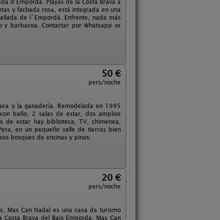
ada d’Empordà. Playas de la Costa Brava a
antas y fachada rosa, está integrada en una
Tallada de l´Empordà. Enfrente, nada más
abo y barbacoa. Contactar por Whatsapp or
50 €
pers/noche
tura y la ganadería. Remodelada en 1995
 con baño, 2 salas de estar, dos amplios
s de estar hay biblioteca, TV, chimenea,
ra, en un pequeño valle de tierras bien
esos bosques de encinas y pinos.
20 €
pers/noche
gos. Mas Can Nadal es una casa de turismo
la Costa Brava del Baix Emporda. Mas Can