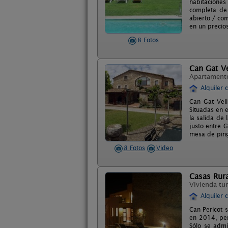
habitacione
completa de 
abierto / com
en un precio
8 Fotos
Can Gat Ve
Apartament
Alquiler 
Can Gat Vel
Situadas en 
la salida de
justo entre 
mesa de ping?
8 Fotos
Video
Casas Rura
Vivienda tur
Alquiler 
Can Pericot 
en 2014, per
Sólo se admi