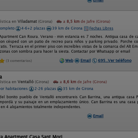
Email
ística en
Viladamat
(Girona)
a
8,5 km
de Jafre (Girona)
completo
4-6+2 plazas
39 km de Girona
Fechas Libres
Apartment Can Roura. Verano - min estancia es 7 noches. Antigua casa de c
con césped con un patio de recreo para niños y parking privado. Porche co
gratis. Terraza en el primer piso con increíbles vistas de la comarca del Alt
 zonas con sombra para hacer la siesta. Contactar por Whatsapp or email
Web
Email
695..Ver teléfono
(3 comentarios)
a
ística en
Ventalló
(Girona)
a
8,6 km
de Jafre (Girona)
por habitaciones
2-26 plazas
35 km de Girona
del bonito pueblo de Ventalló encontrareis Can Barrina, una antigua casa 
mpordà y su paisaje en un emplazamiento único. Can Barrina es una casa p
a en 4 alojamientos totalmente independentes.
Email
va Apartment Casa Sant Mori