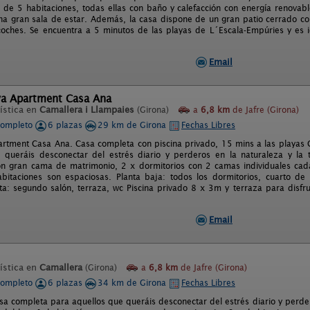
 de 5 habitaciones, todas ellas con baño y calefacción con energía renovab
a gran sala de estar. Además, la casa dispone de un gran patio cerrado c
coches. Se encuentra a 5 minutos de las playas de L´Escala-Empúries y es 
Email
va Apartment Casa Ana
ística en
Camallera i Llampaies
(Girona)
a
6,8 km
de Jafre (Girona)
completo
6 plazas
29 km de Girona
Fechas Libres
rtment Casa Ana. Casa completa con piscina privado, 15 mins a las playas 
 queráis desconectar del estrés diario y perderos en la naturaleza y la t
on gran cama de matrimonio, 2 x dormitorios con 2 camas individuales ca
bitaciones son espaciosas. Planta baja: todos los dormitorios, cuarto de
ta: segundo salón, terraza, wc Piscina privado 8 x 3m y terraza para disfru
Email
ística en
Camallera
(Girona)
a
6,8 km
de Jafre (Girona)
completo
6 plazas
34 km de Girona
Fechas Libres
sa completa para aquellos que queráis desconectar del estrés diario y perdero