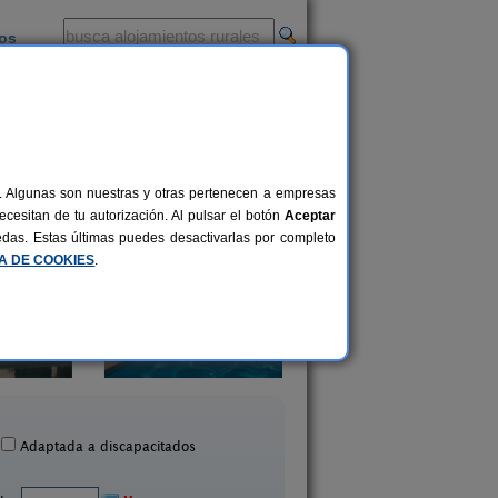
ios
-
al. Algunas son nuestras y otras pertenecen a empresas
cesitan de tu autorización. Al pulsar el botón
Aceptar
uedas. Estas últimas puedes desactivarlas por completo
CA DE COOKIES
.
Ca La Coixa - L´Ull de Buda
Mas Solaric
2-4 pers.
33 €
Tortellà (Girona)
Porqueres (Girona
desde
Adaptada a discapacitados