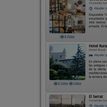
Vivienda tur
Alquiler 
Disponible T
encantador p
400 metros 
privada. El l
8 Fotos
Hotel Rura
Hotel Rural
Alquiler 
En pleno cor
las antiguas
de la oferta
mediterránea
la ternera de
8 Fotos
Video
El Serrat
Vivienda tur
Alquiler 