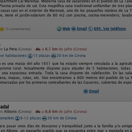
Apartment Cal Marenya. Moderna casa de vacaciones en el pueblo de La Tall
iscina privada de sal. Esta magnífica casa tradicional unifamiliar de tres pl
asas casi en el exterior de Marenyà, uno de los pequeños núcleos de La 
alle, tiene el jardín-solarium de 80 m2 con piscina, cocina-merendero, lav
Web
Email
695..Ver teléfono
(3 comentarios)
n
en
La Pera
(Girona)
a
6,1 km
de Jafre (Girona)
por habitaciones
15 plazas
20 km de Girona
 es una masía del año 1651 que ha estado siempre vinculada a la agricul
urismo rural. Actualmente dispone para alquiler de 5 habitaciones, todas
una espaciosa entrada. Toda la casa dispone de calefacción. En las sala
sa, mapas, rutas, etc. Nos encontramos a 800 metros del pueblo de La Pe
enmarcadas por los primeros contrafuertes de las Gavarres, cubiertos de esp
Email
adal
en
Albons
(Girona)
a
6,6 km
de Jafre (Girona)
completo
6-12 plazas
30 km de Girona
ara pasar unos días de descanso y tranquilidad junto a la família y/o ami
a en Albons, un pequeño pueblo que se encuentra entre mar y montaña en 