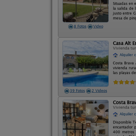
Situadas en 
la salida de
justo entre 
mesa de ping?
8 Fotos
Video
Casa Alt 
Vivienda tur
Alquiler 
Costa Brava 
vivienda rur
las playas d
39 Fotos
2 Videos
Costa Bra
Vivienda tur
Alquiler 
Disponible T
encantador p
400 metros 