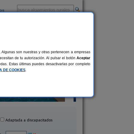
ios
-
al. Algunas son nuestras y otras pertenecen a empresas
cesitan de tu autorización. Al pulsar el botón
Aceptar
uedas. Estas últimas puedes desactivarlas por completo
CA DE COOKIES
.
Casa Rural La Cabanya
El Solei
2-6 pers.
47 €
Mata (Girona)
Pujarnol (Girona)
desde
Adaptada a discapacitados