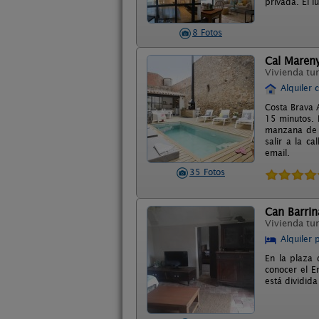
privada. El l
8 Fotos
Cal Maren
Vivienda tur
Alquiler 
Costa Brava 
15 minutos. P
manzana de c
salir a la c
email.
35 Fotos
Can Barrin
Vivienda tur
Alquiler 
En la plaza 
conocer el E
está dividid