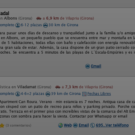
adal
en
Albons
(Girona)
a
6,9 km
de Vilapriu (Girona)
completo
6-12 plazas
30 km de Girona
ara pasar unos días de descanso y tranquilidad junto a la família y/o ami
a en Albons, un pequeño pueblo que se encuentra entre mar y montaña en 
 de 5 habitaciones, todas ellas con baño y calefacción con energía renovab
a gran sala de estar. Además, la casa dispone de un gran patio cerrado c
coches. Se encuentra a 5 minutos de las playas de L´Escala-Empúries y es 
Email
ística en
Viladamat
(Girona)
a
7,3 km
de Vilapriu (Girona)
completo
4-6+2 plazas
39 km de Girona
Fechas Libres
Apartment Can Roura. Verano - min estancia es 7 noches. Antigua casa de c
con césped con un patio de recreo para niños y parking privado. Porche co
gratis. Terraza en el primer piso con increíbles vistas de la comarca del Alt
 zonas con sombra para hacer la siesta. Contactar por Whatsapp or email
Web
Email
695..Ver teléfono
(3 comentarios)