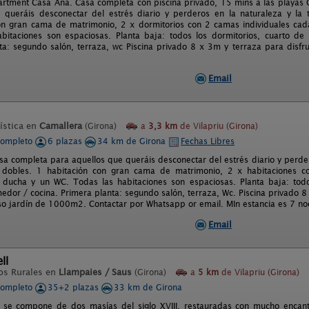
rtment Casa Ana. Casa completa con piscina privado, 15 mins a las playas 
 queráis desconectar del estrés diario y perderos en la naturaleza y la t
on gran cama de matrimonio, 2 x dormitorios con 2 camas individuales ca
bitaciones son espaciosas. Planta baja: todos los dormitorios, cuarto de
ta: segundo salón, terraza, wc Piscina privado 8 x 3m y terraza para disfru
Email
ística en
Camallera
(Girona)
a
3,3 km
de Vilapriu (Girona)
completo
6 plazas
34 km de Girona
Fechas Libres
sa completa para aquellos que queráis desconectar del estrés diario y perdero
s dobles. 1 habitación con gran cama de matrimonio, 2 x habitaciones 
ducha y un WC. Todas las habitaciones son espaciosas. Planta baja: todo
edor / cocina. Primera planta: segundo salón, terraza, Wc. Piscina privado 8
so jardín de 1000m2. Contactar por Whatsapp or email. MIn estancia es 7 no
Email
ll
os Rurales en
Llampaies / Saus
(Girona)
a
5 km
de Vilapriu (Girona)
completo
35+2 plazas
33 km de Girona
l se compone de dos masías del siglo XVIII, restauradas con mucho encan