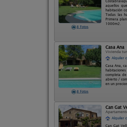
Costabravapa
aquellos que
habitación c
Todas las ha
Primera plan
1000m2.
8 Fotos
Casa Ana
Vivienda tur
Alquiler 
Casa Ana, ca
habitacione
completa de 
abierto / com
en un precio
8 Fotos
Can Gat Ve
Apartament
Alquiler 
Can Gat Vel