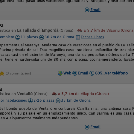
ugar ideal para pasar unas vacaciones agradables y tranquilas y disfrutar del
Email
ya
ística en
La Tallada d´Empordà
(Girona)
a
5,7 km
de Vilapriu (Girona
completo
11 plazas
36 km de Girona
Fechas Libres
Apartment Cal Marenya. Moderna casa de vacaciones en el pueblo de La Tall
iscina privada de sal. Esta magnífica casa tradicional unifamiliar de tres pl
asas casi en el exterior de Marenyà, uno de los pequeños núcleos de La 
alle, tiene el jardín-solarium de 80 m2 con piscina, cocina-merendero, lav
Web
Email
695..Ver teléfono
(3 comentarios)
a
ística en
Ventalló
(Girona)
a
5,7 km
de Vilapriu (Girona)
por habitaciones
2-26 plazas
35 km de Girona
del bonito pueblo de Ventalló encontrareis Can Barrina, una antigua casa 
mpordà y su paisaje en un emplazamiento único. Can Barrina es una casa p
a en 4 alojamientos totalmente independentes.
Email