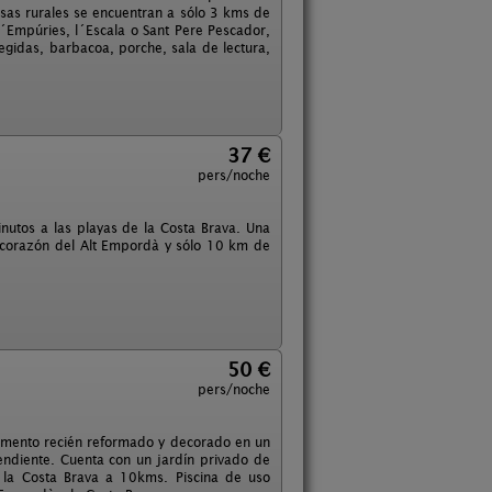
asas rurales se encuentran a sólo 3 kms de
d´Empúries, l´Escala o Sant Pere Pescador,
egidas, barbacoa, porche, sala de lectura,
37 €
pers/noche
nutos a las playas de la Costa Brava. Una
l corazón del Alt Empordà y sólo 10 km de
50 €
pers/noche
tamento recién reformado y decorado en un
endiente. Cuenta con un jardín privado de
 la Costa Brava a 10kms. Piscina de uso