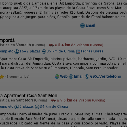
el bonito pueblo de Llampaies, en el Alt Empordà, provincia de Girona. Las c
 la autopista AP?7, a 17km de las playas de la Costa Brava como Sant Martí 
Girona (23km), Figueres (21km) y Banyoles (26 km). Dispone de piscinas prot
pong, sala de juegos para niños, futbolín, portería de fútbol baloncesto etc.
Email
Empordà
ística en
Ventalló
(Girona)
a
5,4 km
de Vilapriu (Girona)
completo
16+2 plazas
35 km de Girona
Fechas Libres
Apartment Casa Alt Empordà, piscina privada, barbacoa, jardín, A/C. 10 mi
al para disfrutar del Ampurdán, Costa Brava con niños y con mascotas. En e
e la Costa Brava de Sant Marti d´Empuries, L´escala, Sant Pere Pescador.
Web
Email
695..Ver teléfono
(5 comentarios)
va Apartment Casa Sant Mori
ística en
Sant Mori
(Girona)
a
5,5 km
de Vilapriu (Girona)
completo
5 plazas
34 km de Girona
emporada Enero al finales de Junio. Precio 1350&euro; al mes. Chalet-Apar
ueblo llamado Sant Mori (Girona), situado a pie de calle con entrada indep
cuadrados ubicado en frente de la casa y con acceso privado. Playas de