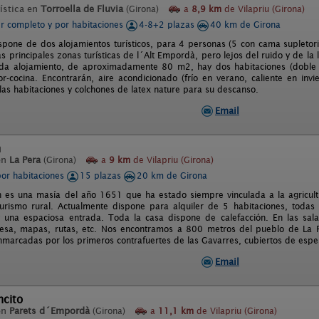
ística en
Torroella de Fluvia
(Girona)
a
8,9 km
de Vilapriu (Girona)
er completo y por habitaciones
4-8+2 plazas
40 km de Girona
ispone de dos alojamientos turísticos, para 4 personas (5 con cama supletor
s principales zonas turísticas de l´Alt Empordà, pero lejos del ruido y de la 
da alojamiento, de aproximadamente 80 m2, hay dos habitaciones (doble y
-cocina. Encontrarán, aire acondicionado (frío en verano, caliente en invier
las habitaciones y colchones de latex nature para su descanso.
Email
n
en
La Pera
(Girona)
a
9 km
de Vilapriu (Girona)
por habitaciones
15 plazas
20 km de Girona
 es una masía del año 1651 que ha estado siempre vinculada a la agricul
urismo rural. Actualmente dispone para alquiler de 5 habitaciones, todas
una espaciosa entrada. Toda la casa dispone de calefacción. En las sala
sa, mapas, rutas, etc. Nos encontramos a 800 metros del pueblo de La Pe
enmarcadas por los primeros contrafuertes de las Gavarres, cubiertos de esp
Email
ncito
en
Parets d´Empordà
(Girona)
a
11,1 km
de Vilapriu (Girona)