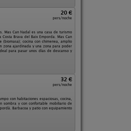
20 €
pers/noche
gos. Mas Can Nadal es una casa de turismo
la Costa Brava del Baix Emporda. Mas Can
le (biomasa); cocina con chimenea, amplio
on zona ajardinada y una zona para poder
ideal para pasar unos días de descanso y
32 €
pers/noche
ampo con habitaciones espaciosas, cocina,
n sombra y con confortable mobiliario de
 Empordà. Barbacoa y patio con equipamiento