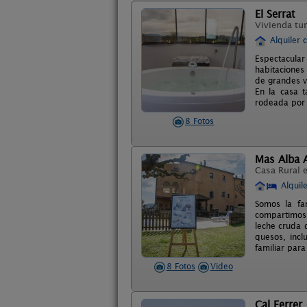
El Serrat
Vivienda tur
Alquiler 
Espectacular
habitaciones
de grandes v
En la casa 
rodeada por 
8 Fotos
Mas Alba 
Casa Rural 
Alquil
Somos la fa
compartimos 
leche cruda 
quesos, incl
familiar par
8 Fotos
Video
Cal Ferrer