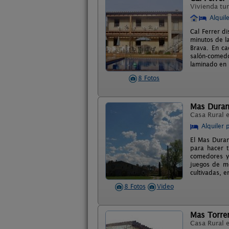
Vivienda tur
Alquil
Cal Ferrer d
minutos de la
Brava. En ca
salón-comedor
laminado en 
8 Fotos
Mas Dura
Casa Rural 
Alquiler 
El Mas Duran
para hacer t
comedores y 
juegos de me
cultivadas, 
8 Fotos
Video
Mas Torre
Casa Rural 