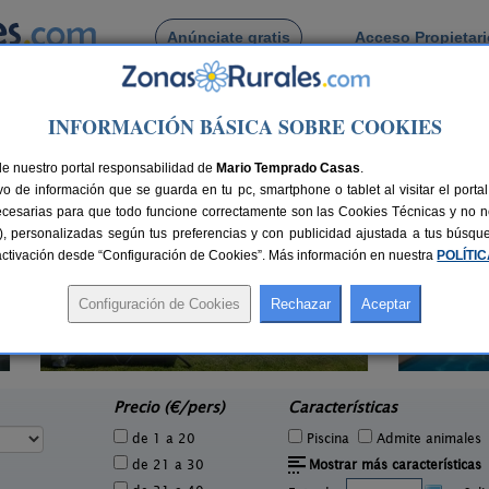
Anúnciate gratis
Acceso Propietar
Busca por pueblo
INFORMACIÓN BÁSICA SOBRE COOKIES
de Vilapriu
de nuestro portal responsabilidad de
Mario Temprado Casas
.
o de información que se guarda en tu pc, smartphone o tablet al visitar el port
ecesarias para que todo funcione correctamente son las Cookies Técnicas y no ne
rias), personalizadas según tus preferencias y con publicidad ajustada a tus búsq
sactivación desde “Configuración de Cookies”. Más información en nuestra
POLÍTI
Mas Ca La Coixa - La Casa de L
2-4 pers.
45 €
´Avi
2 pers.
desde
32 €
Tortellà (Girona)
e
Precio (€/pers)
Características
de 1 a 20
Piscina
Admite animales
de 21 a 30
Mostrar más características