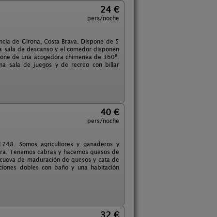
24 €
pers/noche
íncia de Girona, Costa Brava. Dispone de 5
La sala de descanso y el comedor disponen
spone de una acogedora chimenea de 360º.
a sala de juegos y de recreo con billar
40 €
pers/noche
 1748. Somos agricultores y ganaderos y
tera. Tenemos cabras y hacemos quesos de
la cueva de maduración de quesos y cata de
aciones dobles con baño y una habitación
32 €