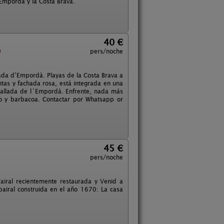
 Empordà y la Costa Brava.
40 €
)
pers/noche
ada d’Empordà. Playas de la Costa Brava a
antas y fachada rosa, está integrada en una
Tallada de l´Empordà. Enfrente, nada más
abo y barbacoa. Contactar por Whatsapp or
45 €
pers/noche
Pairal recientemente restaurada y Venid a
airal construida en el año 1670: La casa