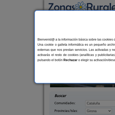
Busca por alojamiento
Alojamientos
>
Cataluña
>
Girona
> Vilapriu
Casas Rurales cerca 
Bienvenid@ a la información básica sobre las cookies 
Una cookie o galleta informática es un pequeño archiv
externas que nos prestan servicios. Las activadas y n
activarás el resto de cookies (analíticas y publicita
pulsando el botón
Rechazar
o elegir su activación/de
anta
Can Roura
6 pers.
4-6+
36 €
irona)
Viladamat (Girona)
desde
desd
Buscar
Comunidades:
Provincias/Islas: