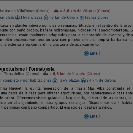
ística en
Vilafreser
(Girona)
a
8,6 km
de Vilapriu (Girona)
completo
16+5 plazas
10 km de Girona
Fechas Libres
 casa en alquiler íntegro por días o semanas. Situada en el centro de la prov
 suite con baño propio, bañera hidromasaje, hidrosauna, spacromoterapia. 
entanales, están totalmente adaptados para la celebración de eventos y di
también encontramos una terraza con porche con una amplia barbacoa, un
una extensa área con jardín y una zona de aparcamiento.
Email
Agroturisme I Formatgeria
en
Terradelles
(Girona)
a
8,8 km
de Vilapriu (Girona)
er completo y por habitaciones
13+5 plazas
24 km de Girona
milia Huguet, la quinta generación de la masía Mas Alba construida el
una parte de la casa para ofrecer agroturismo, por habitaciones o casa en
de cabra. Ofrecemos visitas guiadas a la quesería, el corral de las cabras, 
uido en el alojamiento, o para grupos sin alojar. Disponemos de 4 habit
a 4 personas con baño compartido. El espacio es ideal para niños.
Email