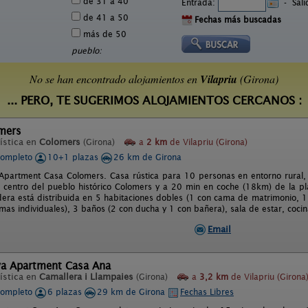
de 31 a 40
Entrada:
-
Sal
de 41 a 50
Fechas más buscadas
más de 50
pueblo:
No se han encontrado alojamientos en
Vilapriu
(Girona)
... PERO, TE SUGERIMOS ALOJAMIENTOS CERCANOS :
mers
ística en
Colomers
(Girona)
a
2 km
de Vilapriu (Girona)
completo
10+1 plazas
26 km de Girona
Apartment Casa Colomers. Casa rústica para 10 personas en entorno rural, 
l centro del pueblo histórico Colomers y a 20 min en coche (18km) de la pla
era está distribuida en 5 habitaciones dobles (1 con cama de matrimonio, 1
as individuales), 3 baños (2 con ducha y 1 con bañera), sala de estar, cocina
Email
va Apartment Casa Ana
ística en
Camallera i Llampaies
(Girona)
a
3,2 km
de Vilapriu (Girona
completo
6 plazas
29 km de Girona
Fechas Libres