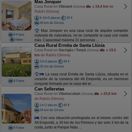
Mas Jonquer
Casa Rural en
Vilanant
a
19,4 km
de
(Girona)
Rabós (Girona)
8-16+5 plazas
39 €
40 km de Girona
Mas Jonquer es una casa rural de alquiler completo
8 Fotos
rodeada de naturaleza, no se comparte la casa con nadie
Video
más. Capacidad máxima 21 personas ...
Casa Rural Ermita de Santa Llúcia
Casa Rural en
Garrigàs / Tonyà
a
19,5
(Girona)
km
de Rabós (Girona)
13+3 plazas
40 €
35 km de Girona
La casa rural Ermita de Santa Llúcia, situada en el
corazón de la comarca del Alt Empordà, es un hermoso
8 Fotos
conjunto formado por la casa del er ...
Can Selleretas
Casa Rural en
Vilamacolum
a
20,6 km
(Girona)
de Rabós (Girona)
14+2 plazas
40 €
34 km de Girona
Con una situación privilegiada en el mismo centro del
Alt Empordà, a 30 km de los Pirineos y tan solo 3 km de la
costa, junto al Parque Natu ...
8 Fotos