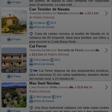
del pueblo, se alquila la casa completa con capacidad
8 Fotos
para 10 personas. La casa està ...
Can Teixidor de Navata
Vivienda turística en
Navata
a
22,1 km
(Girona)
de Rabós (Girona)
10 plazas
20 €
40 km de Girona
Casa de campo cercana al pueblo de Navata en la
comarca del Alt Empordà. Ideal para familias con niños y
8 Fotos
para recorrer la Costa Brava Norte ...
Cal Ferrer
Vivienda turística en
Torroella de Fluvia
(Girona)
a
22,5 km
de Rabós (Girona)
4-8+2 plazas
32 €
40 km de Girona
Cal Ferrer dispone de dos alojamientos turísticos,
para 4 personas (5 con cama supletoria), situados dentro
8 Fotos
del mundo rural, a 10 minutos de ...
Mas Sant Nicolau
Casa Rural en
Ordis
a
22,6 km
de
(Girona)
Rabós (Girona)
2-38+3 plazas
39 €
44 km de Girona
Una finca tradicional catalana con siete casas rurales
8 Fotos
equipadas cada una de ellas con dos o tres dormitorios.