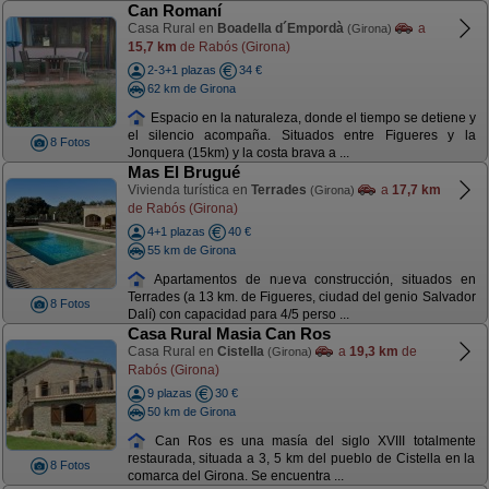
Can Romaní
Casa Rural en
Boadella d´Empordà
a
(Girona)
15,7 km
de Rabós (Girona)
2-3+1 plazas
34 €
62 km de Girona
Espacio en la naturaleza, donde el tiempo se detiene y
el silencio acompaña. Situados entre Figueres y la
8 Fotos
Jonquera (15km) y la costa brava a ...
Mas El Brugué
Vivienda turística en
Terrades
a
17,7 km
(Girona)
de Rabós (Girona)
4+1 plazas
40 €
55 km de Girona
Apartamentos de nueva construcción, situados en
Terrades (a 13 km. de Figueres, ciudad del genio Salvador
8 Fotos
Dalí) con capacidad para 4/5 perso ...
Casa Rural Masia Can Ros
Casa Rural en
Cistella
a
19,3 km
de
(Girona)
Rabós (Girona)
9 plazas
30 €
50 km de Girona
Can Ros es una masía del siglo XVIII totalmente
restaurada, situada a 3, 5 km del pueblo de Cistella en la
8 Fotos
comarca del Girona. Se encuentra ...