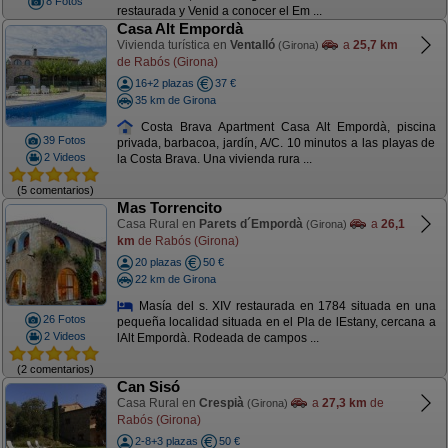
8 Fotos
restaurada y Venid a conocer el Em ...
Casa Alt Empordà
Vivienda turística en
Ventalló
a
25,7 km
(Girona)
de Rabós (Girona)
16+2 plazas
37 €
35 km de Girona
Costa Brava Apartment Casa Alt Empordà, piscina
39 Fotos
privada, barbacoa, jardín, A/C. 10 minutos a las playas de
2 Videos
la Costa Brava. Una vivienda rura ...
(5 comentarios)
Mas Torrencito
Casa Rural en
Parets d´Empordà
a
26,1
(Girona)
km
de Rabós (Girona)
20 plazas
50 €
22 km de Girona
Masía del s. XIV restaurada en 1784 situada en una
26 Fotos
pequeña localidad situada en el Pla de lEstany, cercana a
2 Videos
lAlt Empordà. Rodeada de campos ...
(2 comentarios)
Can Sisó
Casa Rural en
Crespià
a
27,3 km
de
(Girona)
Rabós (Girona)
2-8+3 plazas
50 €