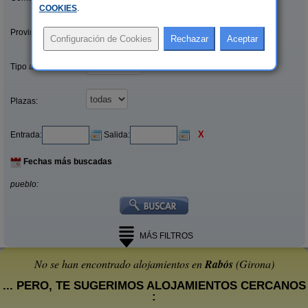
COOKIES
.
Provincias/Islas:
Tipo alquiler:
Plazas:
X
Entrada:
Salida:
Fechas más buscadas
pueblo:
MÁS FILTROS
No se han encontrado alojamientos en
Rabós
(Girona)
... PERO, TE SUGERIMOS ALOJAMIENTOS CERCANOS
: