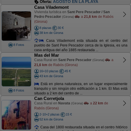
AGOSTO EN LA PLAYA
Oferta:
Casa Vilademont
Vivienda turística en
Sant Pere Pescador / San
Pedro Pescador
a
21,6 km
de Rabós
(Girona)
(Girona)
8 plazas
30 €
38 km de Girona
Casa Vilademont esta situada en el centro del
8 Fotos
pueblo de Sant Pere Pescador cerca de la Iglesia, es una
casa antigua del año 1885 restaurada ...
Mas del Mar
Casa Rural en
Sant Pere Pescador
a
(Girona)
21,6 km
de Rabós (Girona)
16+10 plazas
45 €
43 km de Girona
Está en plena naturaleza, en un lugar especialmente
tranquilo y sin ningún otro edificación a 1 km. El Mas está
8 Fotos
situado a 2 km del centro de ...
Can Corretjola
Casa Rural en
Navata
a
22 km
de
(Girona)
Rabós (Girona)
2-10+2 plazas
15 €
52 km de Girona
Casa del 1800 restaurada situada en el centro hitórico