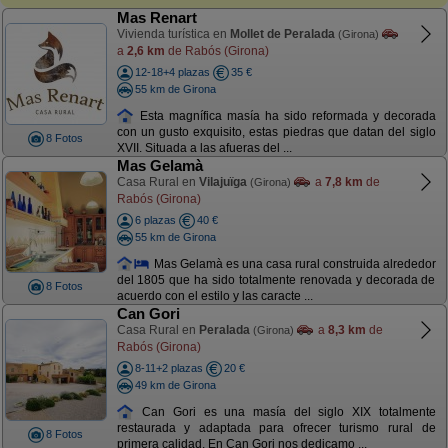
Mas Renart
Vivienda turística en
Mollet de Peralada
(Girona)
a
2,6 km
de Rabós (Girona)
12-18+4 plazas
35 €
55 km de Girona
Esta magnífica masía ha sido reformada y decorada
con un gusto exquisito, estas piedras que datan del siglo
8 Fotos
XVII. Situada a las afueras del ...
Mas Gelamà
Casa Rural en
Vilajuïga
a
7,8 km
de
(Girona)
Rabós (Girona)
6 plazas
40 €
55 km de Girona
Mas Gelamà es una casa rural construida alrededor
del 1805 que ha sido totalmente renovada y decorada de
8 Fotos
acuerdo con el estilo y las caracte ...
Can Gori
Casa Rural en
Peralada
a
8,3 km
de
(Girona)
Rabós (Girona)
8-11+2 plazas
20 €
49 km de Girona
Can Gori es una masía del siglo XIX totalmente
restaurada y adaptada para ofrecer turismo rural de
8 Fotos
primera calidad. En Can Gori nos dedicamo ...