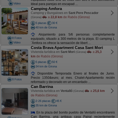
Video
Ideal para parejas en escapad ...
Camping Amfora
Camping y Bungalows en
Sant Pere Pescador
a
22,8 km
de Rabós (Girona)
(Girona)
5 plazas
30 €
40 km de Girona
Alojamiento para 5/6 personas completamente
8 Fotos
equipado, situado a 300 metros de la playa. El camping L
Video
´Àmfora os ofrece la sensación de libert ...
Costa Brava Apartment Casa Sant Mori
Vivienda turística en
Sant Mori
a
25,3
(Girona)
km
de Rabós (Girona)
5 plazas
50 €
34 km de Girona
Disponible Temporada Enero al finales de Junio.
Precio 1350&euro; al mes. Chalet-Apartamento recién
8 Fotos
reformado y decorado en un encantado ...
Can Barrina
Vivienda turística en
Ventalló
a
25,6 km
(Girona)
de Rabós (Girona)
2-26 plazas
45 €
35 km de Girona
En la plaza del bonito pueblo de Ventalló encontrareis
Can Barrina, una antigua casa Pairal recientemente