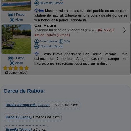
30 km de Girona
Masía rural en los afueras del pueblo en un entorno
8 Fotos
totalmente natural. Situada en una colina desde donde se
Video
ven todos los tejados. Disponem ...
Can Roura
Vivienda turística en
Viladamat
a
27,3
(Girona)
km
de Rabós (Girona)
4-6+2 plazas
32 €
39 km de Girona
Costa Brava Apartment Can Roura. Verano - min
8 Fotos
estancia es 7 noches. Antigua casa de campo con
Video
habitaciones espaciosas, cocina, gran jardín c ...
(3 comentarios)
Cerca de Rabós:
Rabós d´Empordà
(Girona)
a menos de 1 km
Rabo´s
(Girona)
a menos de 1 km
Espolla
(Girona)
a 2,5 km