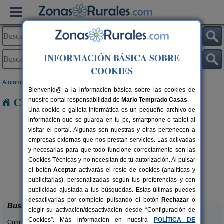
INFORMACIÓN BÁSICA SOBRE
COOKIES
Alojamientos
>
Cataluña
>
Girona
> Rabós
Bienvenid@ a la información básica sobre las cookies de
Casas Rurales cerca de Rabós
nuestro portal responsabilidad de
Mario Temprado Casas
.
Una cookie o galleta informática es un pequeño archivo de
información que se guarda en tu pc, smartphone o tablet al
visitar el portal. Algunas son nuestras y otras pertenecen a
empresas externas que nos prestan servicios. Las activadas
y necesarias para que todo funcione correctamente son las
Cookies Técnicas y no necesitan de tu autorización. Al pulsar
el botón
Aceptar
activarás el resto de cookies (analíticas y
Can Marc
rs.
2-12 pers.
publicitarias), personalizadas según tus preferencias y con
 €
33 €
Massanes (Girona)
desde
publicidad ajustada a tus búsquedas. Estas últimas puedes
desactivarlas por completo pulsando el botón
Rechazar
o
Buscar
elegir su activación/desactivación desde “Configuración de
Cookies”. Más información en nuestra
POLÍTICA DE
Comunidades: