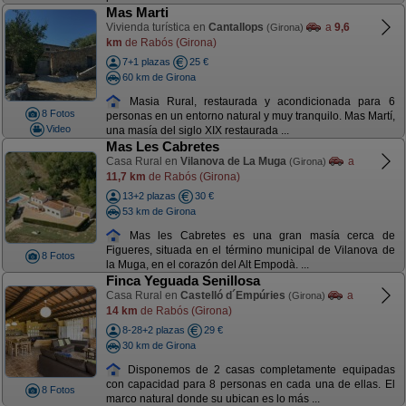
Mas Marti
Vivienda turística en
Cantallops
a
9,6
(Girona)
km
de Rabós (Girona)
7+1 plazas
25 €
60 km de Girona
Masia Rural, restaurada y acondicionada para 6
8 Fotos
personas en un entorno natural y muy tranquilo. Mas Martí,
Video
una masía del siglo XIX restaurada ...
Mas Les Cabretes
Casa Rural en
Vilanova de La Muga
a
(Girona)
11,7 km
de Rabós (Girona)
13+2 plazas
30 €
53 km de Girona
Mas les Cabretes es una gran masía cerca de
Figueres, situada en el término municipal de Vilanova de
8 Fotos
la Muga, en el corazón del Alt Empodà. ...
Finca Yeguada Senillosa
Casa Rural en
Castelló d´Empúries
a
(Girona)
14 km
de Rabós (Girona)
8-28+2 plazas
29 €
30 km de Girona
Disponemos de 2 casas completamente equipadas
con capacidad para 8 personas en cada una de ellas. El
8 Fotos
marco natural donde su ubican es lo más ...