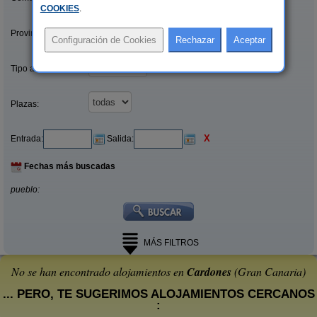
COOKIES
.
Provincias/Islas:
Tipo alquiler:
Plazas:
X
Entrada:
Salida:
Fechas más buscadas
pueblo:
MÁS FILTROS
No se han encontrado alojamientos en
Cardones
(Gran Canaria)
... PERO, TE SUGERIMOS ALOJAMIENTOS CERCANOS
: