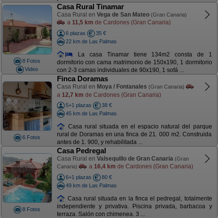
Casa Rural Tinamar
Casa Rural en
Vega de San Mateo
(Gran Canaria)
a
11,5 km
de Cardones (Gran Canaria)
6 plazas
35 €
22 km de Las Palmas
La casa Tinamar tiene 134m2 consta de 1
8 Fotos
dormitorio con cama matrimonio de 150x190, 1 dormitorio
Video
con 2-3 camas individuales de 90x190, 1 sofá ...
Finca Doramas
Casa Rural en
Moya / Fontanales
(Gran Canaria)
a
12,7 km
de Cardones (Gran Canaria)
5+1 plazas
38 €
45 km de Las Palmas
Casa rural situada en el espacio natural del parque
rural de Doramas en una finca de 21. 000 m2. Construida
6 Fotos
antes de 1. 900, y rehabilitada ...
Casa Pedregal
Casa Rural en
Valsequillo de Gran Canaria
(Gran
a
16,4 km
de Cardones (Gran Canaria)
Canaria)
6+1 plazas
80 €
49 km de Las Palmas
Casa rural situada en la finca el pedregal, totalmente
independiente y privativa. Piscina privada, barbacoa y
8 Fotos
terraza. Salón con chimenea. 3 ...