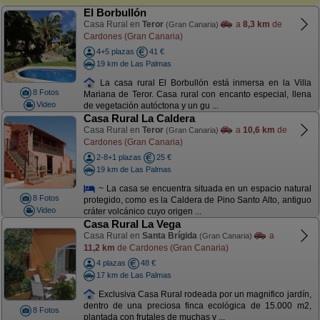
El Borbullón
Casa Rural en
Teror
a
8,3 km
de
(Gran Canaria)
Cardones (Gran Canaria)
4+5 plazas
41 €
19 km de Las Palmas
La casa rural El Borbullón está inmersa en la Villa
8 Fotos
Mariana de Teror. Casa rural con encanto especial, llena
Video
de vegetación autóctona y un gu ...
Casa Rural La Caldera
Casa Rural en
Teror
a
10,6 km
de
(Gran Canaria)
Cardones (Gran Canaria)
2-8+1 plazas
25 €
19 km de Las Palmas
~ La casa se encuentra situada en un espacio natural
8 Fotos
protegido, como es la Caldera de Pino Santo Alto, antiguo
Video
cráter volcánico cuyo origen ...
Casa Rural La Vega
Casa Rural en
Santa Brígida
a
(Gran Canaria)
11,2 km
de Cardones (Gran Canaria)
4 plazas
48 €
17 km de Las Palmas
Exclusiva Casa Rural rodeada por un magnifico jardín,
dentro de una preciosa finca ecológica de 15.000 m2,
8 Fotos
plantada con frutales de muchas v ...