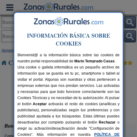
INFORMACIÓN BÁSICA SOBRE
COOKIES
Alojamientos
>
Canarias
>
Las Palmas
>
Gran Canaria
> Cardones
Bienvenid@ a la información básica sobre las cookies de
Casas Rurales cerca de Cardones
nuestro portal responsabilidad de
Mario Temprado Casas
.
Una cookie o galleta informática es un pequeño archivo de
información que se guarda en tu pc, smartphone o tablet al
visitar el portal. Algunas son nuestras y otras pertenecen a
empresas externas que nos prestan servicios. Las activadas
y necesarias para que todo funcione correctamente son las
Cookies Técnicas y no necesitan de tu autorización. Al pulsar
el botón
Aceptar
activarás el resto de cookies (analíticas y
Casa Cueva Las Margaritas
rs.
4 pers.
publicitarias), personalizadas según tus preferencias y con
 €
45 €
Artenara (Gran Canaria)
desde
publicidad ajustada a tus búsquedas. Estas últimas puedes
desactivarlas por completo pulsando el botón
Rechazar
o
Buscar
elegir su activación/desactivación desde “Configuración de
Cookies”. Más información en nuestra
POLÍTICA DE
Comunidades: