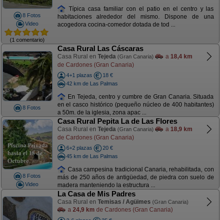
Típica casa familiar con el patio en el centro y las
8 Fotos
habitaciones alrededor del mismo. Dispone de una
Video
acogedora cocina-comedor dotada de tod ...
(1 comentario)
Casa Rural Las Cáscaras
Casa Rural en
Tejeda
a
18,4 km
(Gran Canaria)
de Cardones (Gran Canaria)
4+1 plazas
18 €
42 km de Las Palmas
En Tejeda, centro y cumbre de Gran Canaria. Situada
en el casco histórico (pequeño núcleo de 400 habitantes)
8 Fotos
a 50m. de la iglesia, zona apac ...
Casa Rural Pepita La de Las Flores
Casa Rural en
Tejeda
a
18,9 km
(Gran Canaria)
de Cardones (Gran Canaria)
6+2 plazas
20 €
45 km de Las Palmas
Casa campesina tradicional Canaria, rehabilitada, con
8 Fotos
más de 250 años de antigüedad, de piedra con suelo de
Video
madera manteniendo la estructura ...
La Casa de Mis Padres
Casa Rural en
Temisas / Agüimes
(Gran Canaria)
a
24,9 km
de Cardones (Gran Canaria)