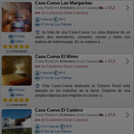
Casa Cueva Las Margaritas
Casa Rural en
Artenara
a
17,2
(Gran Canaria)
km
de Cardones (Gran Canaria)
4 plazas
45 €
47 km de Las Palmas
Se trata de una Casa-Cueva. La casa dispone de un
8 Fotos
salón, dos dormitorios, comedor, cocina y baño con
Video
bañera de hidromasaje. En su exterior p ...
(1 comentario)
Casa Cueva El Mimo
Casa Rural en
Artenara
a
17,2
(Gran Canaria)
km
de Cardones (Gran Canaria)
4 plazas
40 €
51 km de Las Palmas
Esta Casa-Cueva dedicada al Turismo Rural está
8 Fotos
labrada en las entrañas de la tierra. Dispone de una
Video
amplia estancia que engloba la cocina- s ...
(1 comentario)
Casa Cueva El Caidero
Casa Rural en
Artenara
a
17,9
(Gran Canaria)
km
de Cardones (Gran Canaria)
2-6+2 plazas
40 €
47 km de Las Palmas