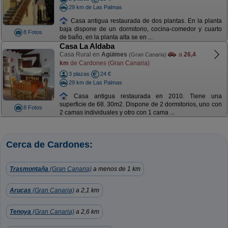
29 km de Las Palmas
Casa antigua restaurada de dos plantas. En la planta
baja dispone de un dormitorio, cocina-comedor y cuarto
8 Fotos
de baño, en la planta alta se en ...
Casa La Aldaba
Casa Rural en
Agüimes
a
26,4
(Gran Canaria)
km
de Cardones (Gran Canaria)
3 plazas
24 €
29 km de Las Palmas
Casa antigua restaurada en 2010. Tiene una
superficie de 68. 30m2. Dispone de 2 dormitorios, uno con
8 Fotos
2 camas individuales y otro con 1 cama ...
Cerca de Cardones:
Trasmontaña
(Gran Canaria)
a menos de 1 km
Arucas
(Gran Canaria)
a 2,1 km
Tenoya
(Gran Canaria)
a 2,6 km