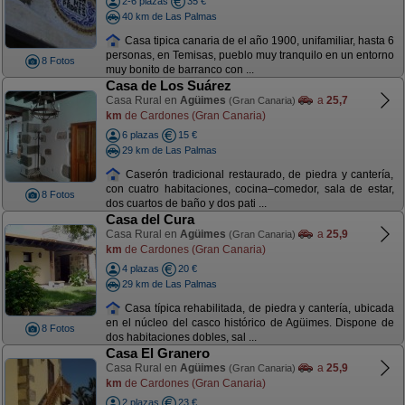
2-6 plazas
35 €
40 km de Las Palmas
Casa tipica canaria de el año 1900, unifamiliar, hasta 6
personas, en Temisas, pueblo muy tranquilo en un entorno
8 Fotos
muy bonito de barranco con ...
Casa de Los Suárez
Casa Rural en
Agüimes
a
25,7
(Gran Canaria)
km
de Cardones (Gran Canaria)
6 plazas
15 €
29 km de Las Palmas
Caserón tradicional restaurado, de piedra y cantería,
con cuatro habitaciones, cocina–comedor, sala de estar,
8 Fotos
dos cuartos de baño y dos pati ...
Casa del Cura
Casa Rural en
Agüimes
a
25,9
(Gran Canaria)
km
de Cardones (Gran Canaria)
4 plazas
20 €
29 km de Las Palmas
Casa típica rehabilitada, de piedra y cantería, ubicada
en el núcleo del casco histórico de Agüimes. Dispone de
8 Fotos
dos habitaciones dobles, sal ...
Casa El Granero
Casa Rural en
Agüimes
a
25,9
(Gran Canaria)
km
de Cardones (Gran Canaria)
2 plazas
23 €