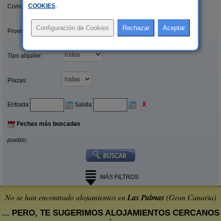
COOKIES
.
Comunidades:
Provincias/Islas:
Tipo alquiler:
Plazas:
X
Entrada:
Salida:
Fechas más buscadas
pueblo:
MÁS FILTROS
No se han encontrado alojamientos en
Las Palmas
(Gran Canaria)
... PERO, TE SUGERIMOS ALOJAMIENTOS CERCANOS
: