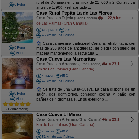
rural de Doramas en una finca de 21. 000 m2. Construida
6 Fotos
antes de 1. 900, y rehabilitada ...
Casa Rural Pepita La de Las Flores
Casa Rural en
Tejeda
a
22,9 km
(Gran Canaria)
de Las Palmas (Gran Canaria)
6+2 plazas
20 €
45 km de Las Palmas
Casa campesina tradicional Canaria, rehabilitada, con
8 Fotos
más de 250 años de antigüedad, de piedra con suelo de
Video
madera manteniendo la estructura ...
Casa Cueva Las Margaritas
Casa Rural en
Artenara
a
23,1
(Gran Canaria)
km
de Las Palmas (Gran Canaria)
4 plazas
45 €
47 km de Las Palmas
Se trata de una Casa-Cueva. La casa dispone de un
8 Fotos
salón, dos dormitorios, comedor, cocina y baño con
Video
bañera de hidromasaje. En su exterior p ...
(1 comentario)
Casa Cueva El Mimo
Casa Rural en
Artenara
a
23,1
(Gran Canaria)
km
de Las Palmas (Gran Canaria)
4 plazas
40 €
51 km de Las Palmas