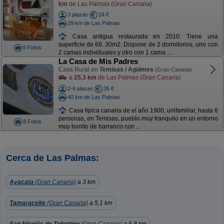
km
de Las Palmas (Gran Canaria)
3 plazas
24 €
29 km de Las Palmas
Casa antigua restaurada en 2010. Tiene una
superficie de 68. 30m2. Dispone de 2 dormitorios, uno con
8 Fotos
2 camas individuales y otro con 1 cama ...
La Casa de Mis Padres
Casa Rural en
Temisas / Agüimes
(Gran Canaria)
a
25,3 km
de Las Palmas (Gran Canaria)
2-6 plazas
35 €
40 km de Las Palmas
Casa tipica canaria de el año 1900, unifamiliar, hasta 6
personas, en Temisas, pueblo muy tranquilo en un entorno
8 Fotos
muy bonito de barranco con ...
Cerca de Las Palmas:
Ayacata
(Gran Canaria)
a 3 km
Tamaraceite
(Gran Canaria)
a 5,1 km