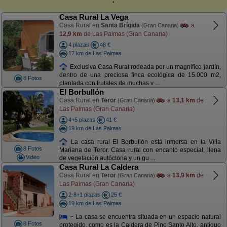
Casa Rural La Vega
Casa Rural en
Santa Brígida
a
(Gran Canaria)
12,9 km
de Las Palmas (Gran Canaria)
4 plazas
48 €
17 km de Las Palmas
Exclusiva Casa Rural rodeada por un magnifico jardín,
dentro de una preciosa finca ecológica de 15.000 m2,
8 Fotos
plantada con frutales de muchas v ...
El Borbullón
Casa Rural en
Teror
a
13,1 km
de
(Gran Canaria)
Las Palmas (Gran Canaria)
4+5 plazas
41 €
19 km de Las Palmas
La casa rural El Borbullón está inmersa en la Villa
8 Fotos
Mariana de Teror. Casa rural con encanto especial, llena
Video
de vegetación autóctona y un gu ...
Casa Rural La Caldera
Casa Rural en
Teror
a
13,9 km
de
(Gran Canaria)
Las Palmas (Gran Canaria)
2-8+1 plazas
25 €
19 km de Las Palmas
~ La casa se encuentra situada en un espacio natural
8 Fotos
protegido, como es la Caldera de Pino Santo Alto, antiguo