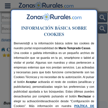
INFORMACIÓN BÁSICA SOBRE
COOKIES
Alojamientos
>
Canarias
>
Las Palmas
>
Gran Canaria
> Las Palmas
Bienvenid@ a la información básica sobre las cookies de
Casas Rurales cerca de Las Palmas
nuestro portal responsabilidad de
Mario Temprado Casas
.
Una cookie o galleta informática es un pequeño archivo de
información que se guarda en tu pc, smartphone o tablet al
visitar el portal. Algunas son nuestras y otras pertenecen a
empresas externas que nos prestan servicios. Las activadas
y necesarias para que todo funcione correctamente son las
Cookies Técnicas y no necesitan de tu autorización. Al pulsar
el botón
Aceptar
activarás el resto de cookies (analíticas y
publicitarias), personalizadas según tus preferencias y con
Casa Rural Las Cáscaras
rs.
4+1 pers.
 €
18 €
publicidad ajustada a tus búsquedas. Estas últimas puedes
Tejeda (Gran Canaria)
desde
desactivarlas por completo pulsando el botón
Rechazar
o
elegir su activación/desactivación desde “Configuración de
Buscar
Cookies”. Más información en nuestra
POLÍTICA DE