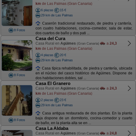
km
de Las Palmas (Gran Canaria)
6 plazas
15 €
29 km de Las Palmas
Caserón tradicional restaurado, de piedra y cantería,
con cuatro habitaciones, cocina–comedor, sala de estar,
8 Fotos
dos cuartos de baño y dos pati ...
Casa del Cura
Casa Rural en
Agüimes
a
24,3
(Gran Canaria)
km
de Las Palmas (Gran Canaria)
4 plazas
20 €
29 km de Las Palmas
Casa típica rehabilitada, de piedra y cantería, ubicada
en el núcleo del casco histórico de Agüimes. Dispone de
8 Fotos
dos habitaciones dobles, sal ...
Casa El Granero
Casa Rural en
Agüimes
a
24,3
(Gran Canaria)
km
de Las Palmas (Gran Canaria)
2 plazas
23 €
29 km de Las Palmas
Casa antigua restaurada de dos plantas. En la planta
baja dispone de un dormitorio, cocina-comedor y cuarto
8 Fotos
de baño, en la planta alta se en ...
Casa La Aldaba
Casa Rural en
Agüimes
a
24,8
(Gran Canaria)