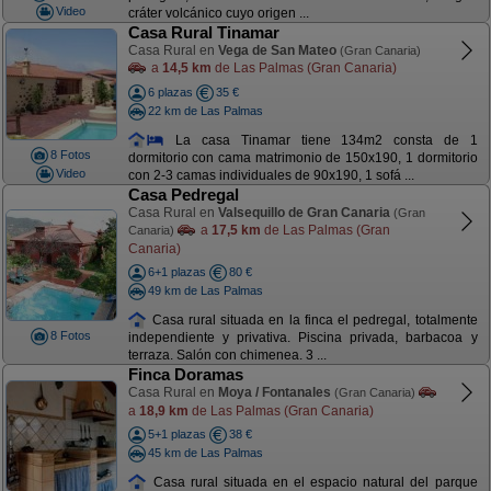
Video
cráter volcánico cuyo origen ...
Casa Rural Tinamar
Casa Rural en
Vega de San Mateo
(Gran Canaria)
a
14,5 km
de Las Palmas (Gran Canaria)
6 plazas
35 €
22 km de Las Palmas
La casa Tinamar tiene 134m2 consta de 1
8 Fotos
dormitorio con cama matrimonio de 150x190, 1 dormitorio
Video
con 2-3 camas individuales de 90x190, 1 sofá ...
Casa Pedregal
Casa Rural en
Valsequillo de Gran Canaria
(Gran
a
17,5 km
de Las Palmas (Gran
Canaria)
Canaria)
6+1 plazas
80 €
49 km de Las Palmas
Casa rural situada en la finca el pedregal, totalmente
8 Fotos
independiente y privativa. Piscina privada, barbacoa y
terraza. Salón con chimenea. 3 ...
Finca Doramas
Casa Rural en
Moya / Fontanales
(Gran Canaria)
a
18,9 km
de Las Palmas (Gran Canaria)
5+1 plazas
38 €
45 km de Las Palmas
Casa rural situada en el espacio natural del parque