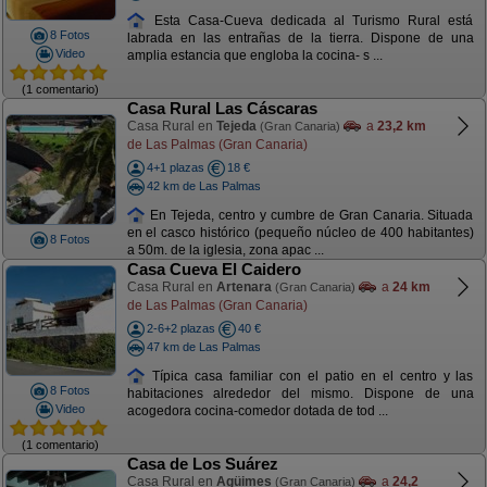
Esta Casa-Cueva dedicada al Turismo Rural está
8 Fotos
labrada en las entrañas de la tierra. Dispone de una
Video
amplia estancia que engloba la cocina- s ...
(1 comentario)
Casa Rural Las Cáscaras
Casa Rural en
Tejeda
a
23,2 km
(Gran Canaria)
de Las Palmas (Gran Canaria)
4+1 plazas
18 €
42 km de Las Palmas
En Tejeda, centro y cumbre de Gran Canaria. Situada
en el casco histórico (pequeño núcleo de 400 habitantes)
8 Fotos
a 50m. de la iglesia, zona apac ...
Casa Cueva El Caidero
Casa Rural en
Artenara
a
24 km
(Gran Canaria)
de Las Palmas (Gran Canaria)
2-6+2 plazas
40 €
47 km de Las Palmas
Típica casa familiar con el patio en el centro y las
8 Fotos
habitaciones alrededor del mismo. Dispone de una
Video
acogedora cocina-comedor dotada de tod ...
(1 comentario)
Casa de Los Suárez
Casa Rural en
Agüimes
a
24,2
(Gran Canaria)