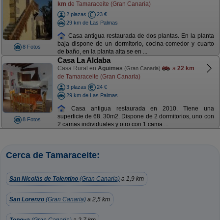
km
de Tamaraceite (Gran Canaria)
2 plazas
23 €
29 km de Las Palmas
Casa antigua restaurada de dos plantas. En la planta
baja dispone de un dormitorio, cocina-comedor y cuarto
8 Fotos
de baño, en la planta alta se en ...
Casa La Aldaba
Casa Rural en
Agüimes
a
22 km
(Gran Canaria)
de Tamaraceite (Gran Canaria)
3 plazas
24 €
29 km de Las Palmas
Casa antigua restaurada en 2010. Tiene una
superficie de 68. 30m2. Dispone de 2 dormitorios, uno con
8 Fotos
2 camas individuales y otro con 1 cama ...
Cerca de Tamaraceite:
San Nicolás de Tolentino
(Gran Canaria)
a 1,9 km
San Lorenzo
(Gran Canaria)
a 2,5 km