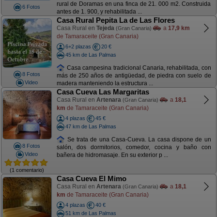
rural de Doramas en una finca de 21. 000 m2. Construida
6 Fotos
antes de 1. 900, y rehabilitada ...
Casa Rural Pepita La de Las Flores
Casa Rural en
Tejeda
a
17,9 km
(Gran Canaria)
de Tamaraceite (Gran Canaria)
6+2 plazas
20 €
45 km de Las Palmas
Casa campesina tradicional Canaria, rehabilitada, con
8 Fotos
más de 250 años de antigüedad, de piedra con suelo de
Video
madera manteniendo la estructura ...
Casa Cueva Las Margaritas
Casa Rural en
Artenara
a
18,1
(Gran Canaria)
km
de Tamaraceite (Gran Canaria)
4 plazas
45 €
47 km de Las Palmas
Se trata de una Casa-Cueva. La casa dispone de un
8 Fotos
salón, dos dormitorios, comedor, cocina y baño con
Video
bañera de hidromasaje. En su exterior p ...
(1 comentario)
Casa Cueva El Mimo
Casa Rural en
Artenara
a
18,1
(Gran Canaria)
km
de Tamaraceite (Gran Canaria)
4 plazas
40 €
51 km de Las Palmas