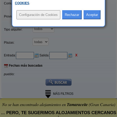
COOKIES
.
Comunidades:
Provincias/Islas:
Tipo alquiler:
Plazas:
X
Entrada:
Salida:
Fechas más buscadas
pueblo:
MÁS FILTROS
No se han encontrado alojamientos en
Tamaraceite
(Gran Canaria)
... PERO, TE SUGERIMOS ALOJAMIENTOS CERCANOS
: