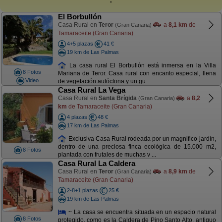
El Borbullón
Casa Rural en
Teror
a
8,1 km
de
(Gran Canaria)
Tamaraceite (Gran Canaria)
4+5 plazas
41 €
19 km de Las Palmas
La casa rural El Borbullón está inmersa en la Villa
8 Fotos
Mariana de Teror. Casa rural con encanto especial, llena
Video
de vegetación autóctona y un gu ...
Casa Rural La Vega
Casa Rural en
Santa Brígida
a
8,2
(Gran Canaria)
km
de Tamaraceite (Gran Canaria)
4 plazas
48 €
17 km de Las Palmas
Exclusiva Casa Rural rodeada por un magnifico jardín,
dentro de una preciosa finca ecológica de 15.000 m2,
8 Fotos
plantada con frutales de muchas v ...
Casa Rural La Caldera
Casa Rural en
Teror
a
8,9 km
de
(Gran Canaria)
Tamaraceite (Gran Canaria)
2-8+1 plazas
25 €
19 km de Las Palmas
~ La casa se encuentra situada en un espacio natural
8 Fotos
protegido, como es la Caldera de Pino Santo Alto, antiguo