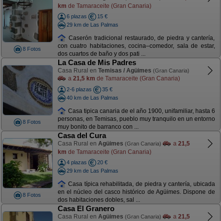
km
de Tamaraceite (Gran Canaria)
6 plazas
15 €
29 km de Las Palmas
Caserón tradicional restaurado, de piedra y cantería,
con cuatro habitaciones, cocina–comedor, sala de estar,
8 Fotos
dos cuartos de baño y dos pati ...
La Casa de Mis Padres
Casa Rural en
Temisas / Agüimes
(Gran Canaria)
a
21,5 km
de Tamaraceite (Gran Canaria)
2-6 plazas
35 €
40 km de Las Palmas
Casa tipica canaria de el año 1900, unifamiliar, hasta 6
personas, en Temisas, pueblo muy tranquilo en un entorno
8 Fotos
muy bonito de barranco con ...
Casa del Cura
Casa Rural en
Agüimes
a
21,5
(Gran Canaria)
km
de Tamaraceite (Gran Canaria)
4 plazas
20 €
29 km de Las Palmas
Casa típica rehabilitada, de piedra y cantería, ubicada
en el núcleo del casco histórico de Agüimes. Dispone de
8 Fotos
dos habitaciones dobles, sal ...
Casa El Granero
Casa Rural en
Agüimes
a
21,5
(Gran Canaria)