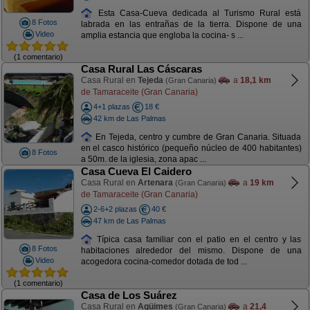
Esta Casa-Cueva dedicada al Turismo Rural está
8 Fotos
labrada en las entrañas de la tierra. Dispone de una
Video
amplia estancia que engloba la cocina- s ...
(1 comentario)
Casa Rural Las Cáscaras
Casa Rural en
Tejeda
a
18,1 km
(Gran Canaria)
de Tamaraceite (Gran Canaria)
4+1 plazas
18 €
42 km de Las Palmas
En Tejeda, centro y cumbre de Gran Canaria. Situada
en el casco histórico (pequeño núcleo de 400 habitantes)
8 Fotos
a 50m. de la iglesia, zona apac ...
Casa Cueva El Caidero
Casa Rural en
Artenara
a
19 km
(Gran Canaria)
de Tamaraceite (Gran Canaria)
2-6+2 plazas
40 €
47 km de Las Palmas
Típica casa familiar con el patio en el centro y las
8 Fotos
habitaciones alrededor del mismo. Dispone de una
Video
acogedora cocina-comedor dotada de tod ...
(1 comentario)
Casa de Los Suárez
Casa Rural en
Agüimes
a
21,4
(Gran Canaria)