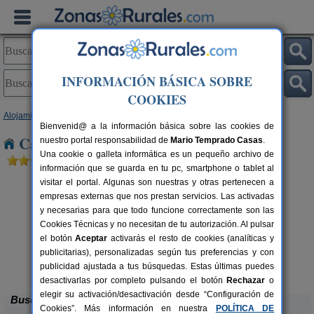
INFORMACIÓN BÁSICA SOBRE
COOKIES
Alojamientos
>
Canarias
>
Las Palmas
>
Gran Canaria
> Tamaraceite
Bienvenid@ a la información básica sobre las cookies de
Casas Rurales cerca de Tamaraceite
nuestro portal responsabilidad de
Mario Temprado Casas
.
Una cookie o galleta informática es un pequeño archivo de
información que se guarda en tu pc, smartphone o tablet al
visitar el portal. Algunas son nuestras y otras pertenecen a
empresas externas que nos prestan servicios. Las activadas
y necesarias para que todo funcione correctamente son las
Cookies Técnicas y no necesitan de tu autorización. Al pulsar
el botón
Aceptar
activarás el resto de cookies (analíticas y
publicitarias), personalizadas según tus preferencias y con
Casa Rural Las Cáscaras
rs.
4+1 pers.
 €
18 €
publicidad ajustada a tus búsquedas. Estas últimas puedes
Tejeda (Gran Canaria)
desde
desactivarlas por completo pulsando el botón
Rechazar
o
elegir su activación/desactivación desde “Configuración de
Buscar
Cookies”. Más información en nuestra
POLÍTICA DE