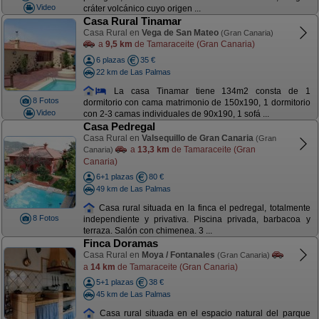
Video
cráter volcánico cuyo origen ...
Casa Rural Tinamar
Casa Rural en
Vega de San Mateo
(Gran Canaria)
a
9,5 km
de Tamaraceite (Gran Canaria)
6 plazas
35 €
22 km de Las Palmas
La casa Tinamar tiene 134m2 consta de 1
8 Fotos
dormitorio con cama matrimonio de 150x190, 1 dormitorio
Video
con 2-3 camas individuales de 90x190, 1 sofá ...
Casa Pedregal
Casa Rural en
Valsequillo de Gran Canaria
(Gran
a
13,3 km
de Tamaraceite (Gran
Canaria)
Canaria)
6+1 plazas
80 €
49 km de Las Palmas
Casa rural situada en la finca el pedregal, totalmente
8 Fotos
independiente y privativa. Piscina privada, barbacoa y
terraza. Salón con chimenea. 3 ...
Finca Doramas
Casa Rural en
Moya / Fontanales
(Gran Canaria)
a
14 km
de Tamaraceite (Gran Canaria)
5+1 plazas
38 €
45 km de Las Palmas
Casa rural situada en el espacio natural del parque