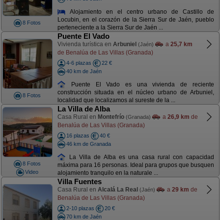
Alojamiento en el centro urbano de Castillo de
Locubin, en el corazón de la Sierra Sur de Jaén, pueblo
8 Fotos
perteneciente a la Sierra Sur de Jaén ...
Puente El Vado
Vivienda turística en
Arbuniel
a
25,7 km
(Jaén)
de Benalúa de Las Villas (Granada)
4-6 plazas
22 €
40 km de Jaén
Puente El Vado es una vivienda de reciente
construcción situada en el núcleo urbano de Arbuniel,
8 Fotos
localidad que localizamos al sureste de la ...
La Villa de Alba
Casa Rural en
Montefrío
a
26,9 km
de
(Granada)
Benalúa de Las Villas (Granada)
16 plazas
40 €
46 km de Granada
La Villa de Alba es una casa rural con capacidad
8 Fotos
máxima para 16 personas. Ideal para grupos que busquen
Video
alojamiento tranquilo en la naturale ...
Villa Fuentes
Casa Rural en
Alcalá La Real
a
29 km
de
(Jaén)
Benalúa de Las Villas (Granada)
2-10 plazas
20 €
70 km de Jaén