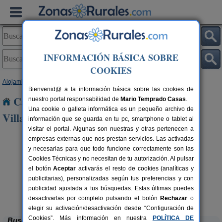
INFORMACIÓN BÁSICA SOBRE
COOKIES
Alojamientos
>
Andalucía
>
Granada
> Benalúa de Las Villas
Bienvenid@ a la información básica sobre las cookies de
Casas Rurales cerca de Benalúa de Las
nuestro portal responsabilidad de
Mario Temprado Casas
.
Una cookie o galleta informática es un pequeño archivo de
Villas
información que se guarda en tu pc, smartphone o tablet al
visitar el portal. Algunas son nuestras y otras pertenecen a
empresas externas que nos prestan servicios. Las activadas
y necesarias para que todo funcione correctamente son las
Cookies Técnicas y no necesitan de tu autorización. Al pulsar
el botón
Aceptar
activarás el resto de cookies (analíticas y
publicitarias), personalizadas según tus preferencias y con
Casa de Labranza para Turismo
8-14+2 pers.
27 €
publicidad ajustada a tus búsquedas. Estas últimas puedes
Rural
C
rs.
desde
 €
Trasmulas (Granada)
desactivarlas por completo pulsando el botón
Rechazar
o
elegir su activación/desactivación desde “Configuración de
Cookies”. Más información en nuestra
POLÍTICA DE
Buscar