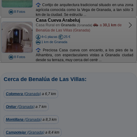
Cortijo de arquitectura tradicional situado en una zona
agrícola conocida como la Vega de Granada, a tan sólo 3
8 Fotos
km de la ciudad. Se estructu ...
Casa Cueva Arabeluj
Casa Rural en
Granada
a
30,1 km
de
(Granada)
Benalúa de Las Villas (Granada)
4+1 plazas
25 €
1 km de Granada
Preciosa Casa cueva con encanto, a los pies de la
Alhambra, con espectaculares vistas a Granada ciudad
8 Fotos
desde su terraza, muy cerca del centr ...
Cerca de Benalúa de Las Villas:
Colomera
(Granada)
a 6,7 km
Onitar
(Granada)
a 7 km
Montillana
(Granada)
a 8,3 km
Campotejar
(Granada)
a 8,4 km