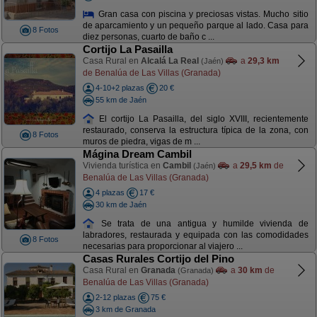
Gran casa con piscina y preciosas vistas. Mucho sitio
de aparcamiento y un pequeño parque al lado. Casa para
8 Fotos
diez personas, cuarto de baño c ...
Cortijo La Pasailla
Casa Rural en
Alcalá La Real
a
29,3 km
(Jaén)
de Benalúa de Las Villas (Granada)
4-10+2 plazas
20 €
55 km de Jaén
El cortijo La Pasailla, del siglo XVIII, recientemente
restaurado, conserva la estructura típica de la zona, con
8 Fotos
muros de piedra, vigas de m ...
Mágina Dream Cambil
Vivienda turística en
Cambil
a
29,5 km
de
(Jaén)
Benalúa de Las Villas (Granada)
4 plazas
17 €
30 km de Jaén
Se trata de una antigua y humilde vivienda de
labradores, restaurada y equipada con las comodidades
8 Fotos
necesarias para proporcionar al viajero ...
Casas Rurales Cortijo del Pino
Casa Rural en
Granada
a
30 km
de
(Granada)
Benalúa de Las Villas (Granada)
2-12 plazas
75 €
3 km de Granada