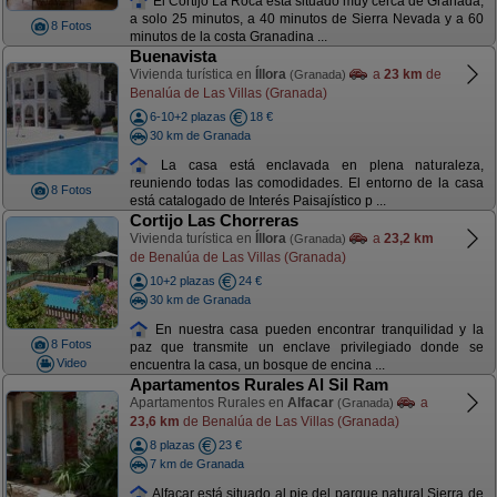
El Cortijo La Roca está situado muy cerca de Granada,
a solo 25 minutos, a 40 minutos de Sierra Nevada y a 60
8 Fotos
minutos de la costa Granadina ...
Buenavista
Vivienda turística en
Íllora
a
23 km
de
(Granada)
Benalúa de Las Villas (Granada)
6-10+2 plazas
18 €
30 km de Granada
La casa está enclavada en plena naturaleza,
reuniendo todas las comodidades. El entorno de la casa
8 Fotos
está catalogado de Interés Paisajístico p ...
Cortijo Las Chorreras
Vivienda turística en
Íllora
a
23,2 km
(Granada)
de Benalúa de Las Villas (Granada)
10+2 plazas
24 €
30 km de Granada
En nuestra casa pueden encontrar tranquilidad y la
8 Fotos
paz que transmite un enclave privilegiado donde se
Video
encuentra la casa, un bosque de encina ...
Apartamentos Rurales Al Sil Ram
Apartamentos Rurales en
Alfacar
a
(Granada)
23,6 km
de Benalúa de Las Villas (Granada)
8 plazas
23 €
7 km de Granada
Alfacar está situado al pie del parque natural Sierra de