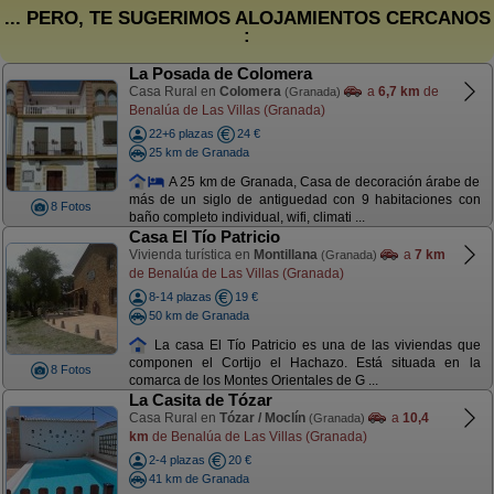
... PERO, TE SUGERIMOS ALOJAMIENTOS CERCANOS
:
La Posada de Colomera
Casa Rural en
Colomera
a
6,7 km
de
(Granada)
Benalúa de Las Villas (Granada)
22+6 plazas
24 €
25 km de Granada
A 25 km de Granada, Casa de decoración árabe de
más de un siglo de antiguedad con 9 habitaciones con
8 Fotos
baño completo individual, wifi, climati ...
Casa El Tío Patricio
Vivienda turística en
Montillana
a
7 km
(Granada)
de Benalúa de Las Villas (Granada)
8-14 plazas
19 €
50 km de Granada
La casa El Tío Patricio es una de las viviendas que
componen el Cortijo el Hachazo. Está situada en la
8 Fotos
comarca de los Montes Orientales de G ...
La Casita de Tózar
Casa Rural en
Tózar / Moclín
a
10,4
(Granada)
km
de Benalúa de Las Villas (Granada)
2-4 plazas
20 €
41 km de Granada