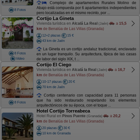
Complejo de apartamentos Rurales Molino de
Abajo está compuesta por 6 apartamentos independientes
8 Fotos
pero localizadas en el mismo recinto, por ...
Cortijo La Gineta
Vivienda turística en
Alcalá La Real
a
15,5
(Jaén)
km
de Benalúa de Las Villas (Granada)
12+2 plazas
15 €
43 km de Jaén
La Gineta es un cortijo andaluz tradicional, enclavado
8 Fotos
en un lugar tranquilo. Su arquitectura, típica de las casas
Video
de labor del siglo XIX, t ...
Cortijo El Ciego
Vivienda turística en
Alcalá la Real
a
16,7
(Jaén)
km
de Benalúa de Las Villas (Granada)
10-17 plazas
20 €
70 km de Jaén
Cortijo centenario con capacidad para 11 personas
que ha sido restaurado respetando los elementos
8 Fotos
arquitectónicos de su época, con el toque ...
Hotel Cortijo Torreabeca
Hotel Rural en
Pinos Puente
a
20,2
(Granada)
km
de Benalúa de Las Villas (Granada)
20 plazas
30 €
10 km de Granada