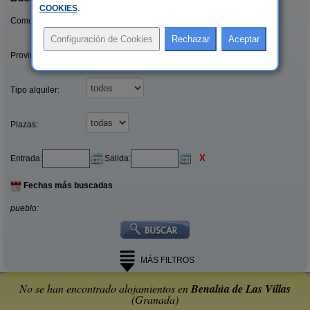
COOKIES
.
Comunidades:
Provincias/Islas:
Tipo alquiler:
Plazas:
X
Entrada:
Salida:
Fechas más buscadas
pueblo:
MÁS FILTROS
No se han encontrado alojamientos en
Benalúa de Las Villas
(Granada)