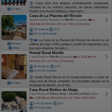
Casa rural muy antigua recientemente restaurada.
Ubicada en un entorno precioso, en plena naturaleza.
8 Fotos
Pueblo con mucha historia y rutas mara ...
Casa de La Placeta del Rincón
Apartamentos Rurales en
Moclín
a
(Granada)
13,3 km
de Benalúa de Las Villas (Granada)
18+3 plazas
22 €
35 km de Granada
La Casa de la Placeta del Rincón de Moclín es un
8 Fotos
edificio del siglo XVIII y antiguo cuartel de migueletes que,
Video
tras usos diversos, ha sido r ...
Hostal Rural Moclín
Casa Rural en
Moclín
a
13,4 km
de
(Granada)
Benalúa de Las Villas (Granada)
20-40 plazas
22 €
42 km de Granada
Hostal Rural Moclín es un hostal alquilado a modo de
casa rural de forma completa. Se encuentra situado en la
8 Fotos
localidad de Moclín, en el mis ...
Casa Rural Molino de Abajo
Casa Rural en
Ribera Baja / Alcalá La Real
(Jaén)
a
14 km
de Benalúa de Las Villas (Granada)
2-41+10 plazas
25 €
71 km de Jaén