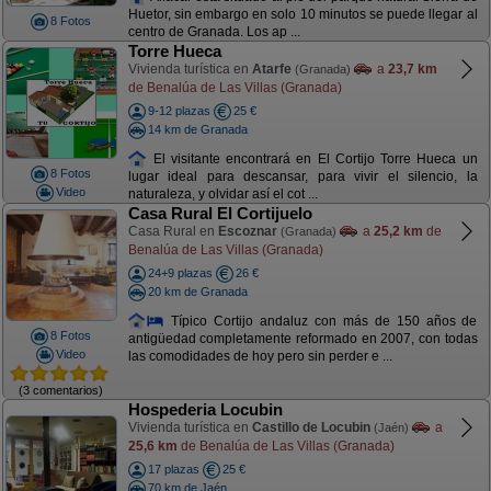
Huetor, sin embargo en solo 10 minutos se puede llegar al
8 Fotos
centro de Granada. Los ap ...
Torre Hueca
Vivienda turística en
Atarfe
a
23,7 km
(Granada)
de Benalúa de Las Villas (Granada)
9-12 plazas
25 €
14 km de Granada
El visitante encontrará en El Cortijo Torre Hueca un
8 Fotos
lugar ideal para descansar, para vivir el silencio, la
Video
naturaleza, y olvidar así el cot ...
Casa Rural El Cortijuelo
Casa Rural en
Escoznar
a
25,2 km
de
(Granada)
Benalúa de Las Villas (Granada)
24+9 plazas
26 €
20 km de Granada
Típico Cortijo andaluz con más de 150 años de
8 Fotos
antigüedad completamente reformado en 2007, con todas
Video
las comodidades de hoy pero sin perder e ...
(3 comentarios)
Hospederia Locubin
Vivienda turística en
Castillo de Locubin
a
(Jaén)
25,6 km
de Benalúa de Las Villas (Granada)
17 plazas
25 €
70 km de Jaén