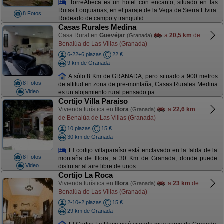
TorreAbeca es un hotel con encanto, situado en las
Rutas Lorquianas, en el paraje de la Vega de Sierra Elvira.
8 Fotos
Rodeado de campo y tranquilid ...
Casas Rurales Medina
Casa Rural en
Güevéjar
a
20,5 km
de
(Granada)
Benalúa de Las Villas (Granada)
6-22+6 plazas
22 €
9 km de Granada
A sólo 8 Km de GRANADA, pero situado a 900 metros
8 Fotos
de altitud en zona de pre-montaña, Casas Rurales Medina
Video
es un alojamiento rural pensado pa ...
Cortijo Villa Paraiso
Vivienda turística en
Íllora
a
22,6 km
(Granada)
de Benalúa de Las Villas (Granada)
10 plazas
15 €
30 km de Granada
El cortijo villaparaíso está enclavado en la falda de la
8 Fotos
montaña de Illora, a 30 Km de Granada, donde puede
Video
disfrutar al aire libre de unos ...
Cortijo La Roca
Vivienda turística en
Illora
a
23 km
de
(Granada)
Benalúa de Las Villas (Granada)
2-10+2 plazas
15 €
29 km de Granada