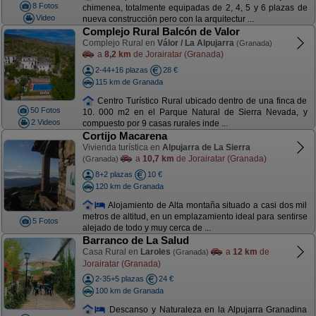
8 Fotos
chimenea, totalmente equipadas de 2, 4, 5 y 6 plazas de
Video
nueva construcción pero con la arquitectur ...
Complejo Rural Balcón de Valor
Complejo Rural en
Válor / La Alpujarra
(Granada)
a
8,2 km
de Jorairatar (Granada)
2-44+16 plazas
28 €
115 km de Granada
Centro Turístico Rural ubicado dentro de una finca de
50 Fotos
10. 000 m2 en el Parque Natural de Sierra Nevada, y
2 Videos
compuesto por 9 casas rurales inde ...
Cortijo Macarena
Vivienda turística en
Alpujarra de La Sierra
a
10,7 km
de Jorairatar (Granada)
(Granada)
8+2 plazas
10 €
120 km de Granada
Alojamiento de Alta montaña situado a casi dos mil
metros de altitud, en un emplazamiento ideal para sentirse
5 Fotos
alejado de todo y muy cerca de ...
Barranco de La Salud
Casa Rural en
Laroles
a
12 km
de
(Granada)
Jorairatar (Granada)
2-35+5 plazas
24 €
100 km de Granada
Descanso y Naturaleza en la Alpujarra Granadina