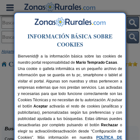
INFORMACIÓN BÁSICA SOBRE
COOKIES
Alojamientos
>
Andalucía
>
Granada
> Jorairatar
Bienvenid@ a la información básica sobre las cookies de
Casas Rurales cerca de Jorairatar
nuestro portal responsabilidad de
Mario Temprado Casas
.
Una cookie o galleta informática es un pequeño archivo de
información que se guarda en tu pc, smartphone o tablet al
visitar el portal. Algunas son nuestras y otras pertenecen a
empresas externas que nos prestan servicios. Las activadas
y necesarias para que todo funcione correctamente son las
Cookies Técnicas y no necesitan de tu autorización. Al pulsar
el botón
Aceptar
activarás el resto de cookies (analíticas y
Complejo Rural Balcón de Valor
rs.
2-44+16 pers.
publicitarias), personalizadas según tus preferencias y con
 €
28 €
Válor (Granada)
desde
publicidad ajustada a tus búsquedas. Estas últimas puedes
desactivarlas por completo pulsando el botón
Rechazar
o
Buscar
elegir su activación/desactivación desde “Configuración de
Cookies”. Más información en nuestra
POLÍTICA DE
Comunidades: