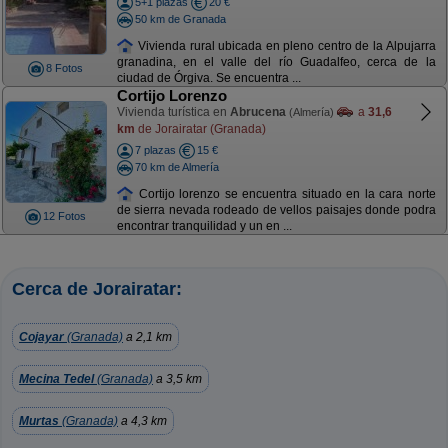
5+1 plazas
20 €
50 km de Granada
Vivienda rural ubicada en pleno centro de la Alpujarra
granadina, en el valle del río Guadalfeo, cerca de la
8 Fotos
ciudad de Órgiva. Se encuentra ...
Cortijo Lorenzo
Vivienda turística en
Abrucena
a
31,6
(Almería)
km
de Jorairatar (Granada)
7 plazas
15 €
70 km de Almería
Cortijo lorenzo se encuentra situado en la cara norte
de sierra nevada rodeado de vellos paisajes donde podra
12 Fotos
encontrar tranquilidad y un en ...
Cerca de Jorairatar:
Cojayar
(Granada)
a 2,1 km
Mecina Tedel
(Granada)
a 3,5 km
Murtas
(Granada)
a 4,3 km