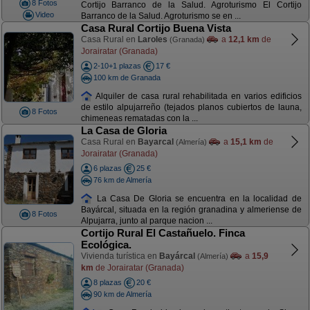
8 Fotos
Cortijo Barranco de la Salud. Agroturismo El Cortijo
Video
Barranco de la Salud. Agroturismo se en ...
Casa Rural Cortijo Buena Vista
Casa Rural en
Laroles
a
12,1 km
de
(Granada)
Jorairatar (Granada)
2-10+1 plazas
17 €
100 km de Granada
Alquiler de casa rural rehabilitada en varios edificios
de estilo alpujarreño (tejados planos cubiertos de launa,
8 Fotos
chimeneas rematadas con la ...
La Casa de Gloria
Casa Rural en
Bayarcal
a
15,1 km
de
(Almería)
Jorairatar (Granada)
6 plazas
25 €
76 km de Almería
La Casa De Gloria se encuentra en la localidad de
Bayárcal, situada en la región granadina y almeriense de
8 Fotos
Alpujarra, junto al parque nacion ...
Cortijo Rural El Castañuelo. Finca
Ecológica.
Vivienda turística en
Bayárcal
a
15,9
(Almería)
km
de Jorairatar (Granada)
8 plazas
20 €
90 km de Almería