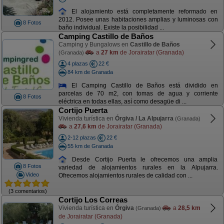
El alojamiento está completamente reformado en
2012. Posee unas habitaciones amplias y luminosas con
8 Fotos
baño individual. Existe la posibilidad ...
Camping Castillo de Baños
Camping y Bungalows en
Castillo de Baños
a
27 km
de Jorairatar (Granada)
(Granada)
4 plazas
22 €
84 km de Granada
El Camping Castillo de Baños está dividido en
parcelas de 70 m2, con tomas de agua y corriente
8 Fotos
eléctrica en todas ellas, así como desagüe di ...
Cortijo Puerta
Vivienda turística en
Órgiva / La Alpujarra
(Granada)
a
27,6 km
de Jorairatar (Granada)
2-12 plazas
22 €
55 km de Granada
Desde Cortijo Puerta le ofrecemos una amplia
8 Fotos
variedad de alojamientos rurales en la Alpujarra.
Video
Ofrecemos alojamientos rurales de calidad con ...
(3 comentarios)
Cortijo Los Correas
Vivienda turística en
Órgiva
a
28,5 km
(Granada)
de Jorairatar (Granada)