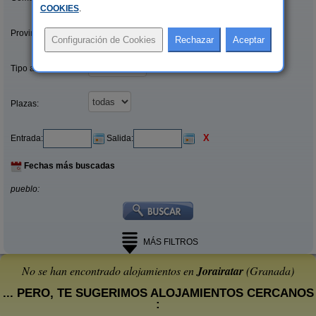
COOKIES
.
Provincias/Islas:
Tipo alquiler:
Plazas:
X
Entrada:
Salida:
Fechas más buscadas
pueblo:
MÁS FILTROS
No se han encontrado alojamientos en
Jorairatar
(Granada)
... PERO, TE SUGERIMOS ALOJAMIENTOS CERCANOS
: