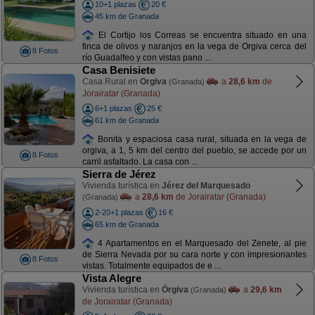
10+1 plazas
20 €
45 km de Granada
El Cortijo los Correas se encuentra situado en una
finca de olivos y naranjos en la vega de Orgiva cerca del
8 Fotos
río Guadalfeo y con vistas pano ...
Casa Benisiete
Casa Rural en
Orgiva
a
28,6 km
de
(Granada)
Jorairatar (Granada)
6+1 plazas
25 €
61 km de Granada
Bonita y espaciosa casa rural, situada en la vega de
orgiva, a 1, 5 km del centro del pueblo, se accede por un
8 Fotos
carril asfaltado. La casa con ...
Sierra de Jérez
Vivienda turística en
Jérez del Marquesado
a
28,6 km
de Jorairatar (Granada)
(Granada)
2-20+1 plazas
16 €
65 km de Granada
4 Apartamentos en el Marquesado del Zenete, al pie
de Sierra Nevada por su cara norte y con impresionantes
8 Fotos
vistas. Totalmente equipados de e ...
Vista Alegre
Vivienda turística en
Órgiva
a
29,6 km
(Granada)
de Jorairatar (Granada)