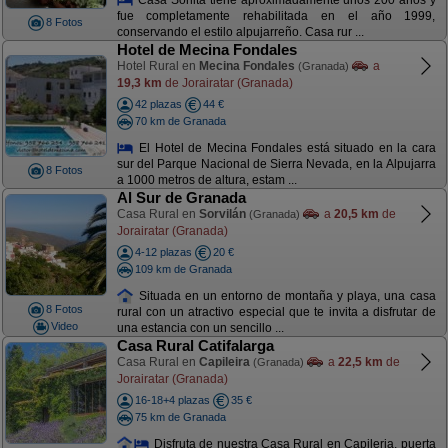
fue completamente rehabilitada en el año 1999,
8 Fotos
conservando el estilo alpujarreño. Casa rur ...
Hotel de Mecina Fondales
Hotel Rural en
Mecina Fondales
a
(Granada)
19,3 km
de Jorairatar (Granada)
42 plazas
44 €
70 km de Granada
El Hotel de Mecina Fondales está situado en la cara
sur del Parque Nacional de Sierra Nevada, en la Alpujarra
8 Fotos
a 1000 metros de altura, estam ...
Al Sur de Granada
Casa Rural en
Sorvilán
a
20,5 km
de
(Granada)
Jorairatar (Granada)
4-12 plazas
20 €
109 km de Granada
Situada en un entorno de montaña y playa, una casa
8 Fotos
rural con un atractivo especial que te invita a disfrutar de
Video
una estancia con un sencillo ...
Casa Rural Catifalarga
Casa Rural en
Capileira
a
22,5 km
de
(Granada)
Jorairatar (Granada)
16-18+4 plazas
35 €
75 km de Granada
Disfruta de nuestra Casa Rural en Capileria, puerta