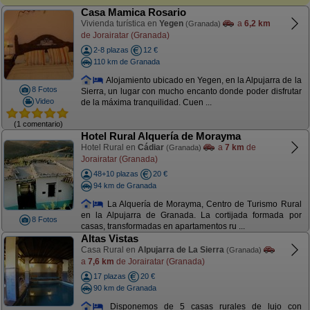
Casa Mamica Rosario
Vivienda turística en
Yegen
a
6,2 km
(Granada)
de Jorairatar (Granada)
2-8 plazas
12 €
110 km de Granada
Alojamiento ubicado en Yegen, en la Alpujarra de la
8 Fotos
Sierra, un lugar con mucho encanto donde poder disfrutar
Video
de la máxima tranquilidad. Cuen ...
(1 comentario)
Hotel Rural Alquería de Morayma
Hotel Rural en
Cádiar
a
7 km
de
(Granada)
Jorairatar (Granada)
48+10 plazas
20 €
94 km de Granada
La Alquería de Morayma, Centro de Turismo Rural
en la Alpujarra de Granada. La cortijada formada por
8 Fotos
casas, transformadas en apartamentos ru ...
Altas Vistas
Casa Rural en
Alpujarra de La Sierra
(Granada)
a
7,6 km
de Jorairatar (Granada)
17 plazas
20 €
90 km de Granada
Disponemos de 5 casas rurales de lujo con