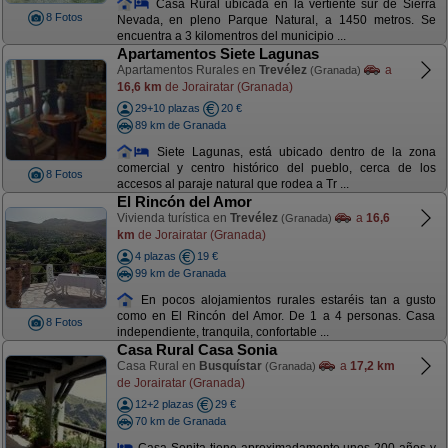
Casa Rural ubicada en la vertiente sur de Sierra
8 Fotos
Nevada, en pleno Parque Natural, a 1450 metros. Se
encuentra a 3 kilomentros del municipio ...
Apartamentos Siete Lagunas
Apartamentos Rurales en
Trevélez
a
(Granada)
16,6 km
de Jorairatar (Granada)
29+10 plazas
20 €
89 km de Granada
Siete Lagunas, está ubicado dentro de la zona
comercial y centro histórico del pueblo, cerca de los
8 Fotos
accesos al paraje natural que rodea a Tr ...
El Rincón del Amor
Vivienda turística en
Trevélez
a
16,6
(Granada)
km
de Jorairatar (Granada)
4 plazas
19 €
99 km de Granada
En pocos alojamientos rurales estaréis tan a gusto
como en El Rincón del Amor. De 1 a 4 personas. Casa
8 Fotos
independiente, tranquila, confortable ...
Casa Rural Casa Sonia
Casa Rural en
Busquístar
a
17,2 km
(Granada)
de Jorairatar (Granada)
12+2 plazas
29 €
70 km de Granada
Casa Sonita tiene aproximadamente unos 200 años y