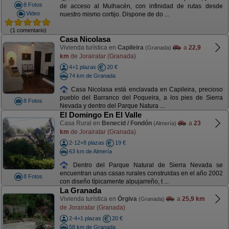
8 Fotos
de acceso al Mulhacén, con infinidad de rutas desde
Video
nuestro mismo cortijo. Dispone de do ...
(1 comentario)
Casa Nicolasa
Vivienda turística en
Capileira
a
22,9
(Granada)
km
de Jorairatar (Granada)
4+1 plazas
20 €
74 km de Granada
Casa Nicolasa está enclavada en Capileira, precioso
pueblo del Barranco del Poqueira, a los pies de Sierra
8 Fotos
Nevada y dentro del Parque Natura ...
El Domingo En El Valle
Casa Rural en
Benecid / Fondón
a
23
(Almería)
km
de Jorairatar (Granada)
2-12+8 plazas
19 €
63 km de Almería
Dentro del Parque Natural de Sierra Nevada se
encuentran unas casas rurales construidas en el año 2002
8 Fotos
con diseño típicamente alpujarreño, t ...
La Granada
Vivienda turística en
Órgiva
a
25,9 km
(Granada)
de Jorairatar (Granada)
2-4+1 plazas
20 €
58 km de Granada