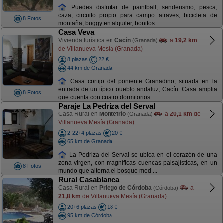
Puedes disfrutar de paintball, senderismo, pesca,
caza, circuito propio para campo atraves, bicicleta de
8 Fotos
montaña, buggy en alquiler, bonitos ...
Casa Veva
Vivienda turística en
Cacín
a
19,2 km
(Granada)
de Villanueva Mesía (Granada)
8 plazas
22 €
44 km de Granada
Casa cortijo del poniente Granadino, situada en la
entrada de un típico oueblo andaluz, Cacín. Casa amplia
8 Fotos
que cuenta con cuatro dormitorios ...
Paraje La Pedriza del Serval
Casa Rural en
Montefrío
a
20,1 km
de
(Granada)
Villanueva Mesía (Granada)
2-22+4 plazas
20 €
65 km de Granada
La Pedriza del Serval se ubica en el corazón de una
zona virgen, con magníficas cuencas paisajísticas, en un
8 Fotos
mundo que alterna el bosque med ...
Rural Casablanca
Casa Rural en
Priego de Córdoba
a
(Córdoba)
21,8 km
de Villanueva Mesía (Granada)
20+6 plazas
18 €
95 km de Córdoba