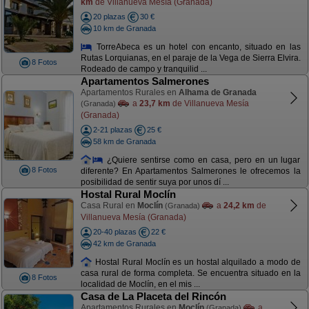
km
de Villanueva Mesía (Granada)
20 plazas
30 €
10 km de Granada
TorreAbeca es un hotel con encanto, situado en las
Rutas Lorquianas, en el paraje de la Vega de Sierra Elvira.
8 Fotos
Rodeado de campo y tranquilid ...
Apartamentos Salmerones
Apartamentos Rurales en
Alhama de Granada
a
23,7 km
de Villanueva Mesía
(Granada)
(Granada)
2-21 plazas
25 €
58 km de Granada
¿Quiere sentirse como en casa, pero en un lugar
8 Fotos
diferente? En Apartamentos Salmerones le ofrecemos la
posibilidad de sentir suya por unos dí ...
Hostal Rural Moclín
Casa Rural en
Moclín
a
24,2 km
de
(Granada)
Villanueva Mesía (Granada)
20-40 plazas
22 €
42 km de Granada
Hostal Rural Moclín es un hostal alquilado a modo de
casa rural de forma completa. Se encuentra situado en la
8 Fotos
localidad de Moclín, en el mis ...
Casa de La Placeta del Rincón
Apartamentos Rurales en
Moclín
a
(Granada)