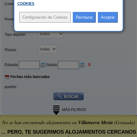
COOKIES
.
Comunidades:
Provincias/Islas:
Tipo alquiler:
Plazas:
X
Entrada:
Salida:
Fechas más buscadas
pueblo:
MÁS FILTROS
No se han encontrado alojamientos en
Villanueva Mesía
(Granada)
... PERO, TE SUGERIMOS ALOJAMIENTOS CERCANOS
: