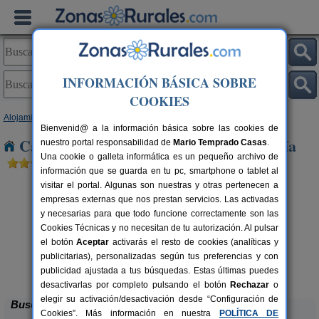
INFORMACIÓN BÁSICA SOBRE
COOKIES
Alojamientos
>
Andalucía
>
Granada
> Villanueva Mesía
Bienvenid@ a la información básica sobre las cookies de
Casas Rurales cerca de Villanueva Mesía
nuestro portal responsabilidad de
Mario Temprado Casas
.
Una cookie o galleta informática es un pequeño archivo de
información que se guarda en tu pc, smartphone o tablet al
visitar el portal. Algunas son nuestras y otras pertenecen a
empresas externas que nos prestan servicios. Las activadas
y necesarias para que todo funcione correctamente son las
Cookies Técnicas y no necesitan de tu autorización. Al pulsar
el botón
Aceptar
activarás el resto de cookies (analíticas y
Casa de Labranza para Turismo
8-14+2 pers.
publicitarias), personalizadas según tus preferencias y con
27 €
Rural
C
rs.
desde
 €
publicidad ajustada a tus búsquedas. Estas últimas puedes
Trasmulas (Granada)
desactivarlas por completo pulsando el botón
Rechazar
o
elegir su activación/desactivación desde “Configuración de
Buscar
Cookies”. Más información en nuestra
POLÍTICA DE