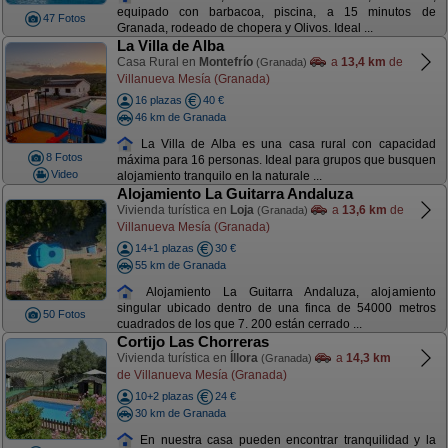
equipado con barbacoa, piscina, a 15 minutos de
47 Fotos
Granada, rodeado de chopera y Olivos. Ideal ...
La Villa de Alba
Casa Rural en
Montefrío
a
13,4 km
de
(Granada)
Villanueva Mesía (Granada)
16 plazas
40 €
46 km de Granada
La Villa de Alba es una casa rural con capacidad
8 Fotos
máxima para 16 personas. Ideal para grupos que busquen
Video
alojamiento tranquilo en la naturale ...
Alojamiento La Guitarra Andaluza
Vivienda turística en
Loja
a
13,6 km
de
(Granada)
Villanueva Mesía (Granada)
14+1 plazas
30 €
55 km de Granada
Alojamiento La Guitarra Andaluza, alojamiento
singular ubicado dentro de una finca de 54000 metros
50 Fotos
cuadrados de los que 7. 200 están cerrado ...
Cortijo Las Chorreras
Vivienda turística en
Íllora
a
14,3 km
(Granada)
de Villanueva Mesía (Granada)
10+2 plazas
24 €
30 km de Granada
En nuestra casa pueden encontrar tranquilidad y la