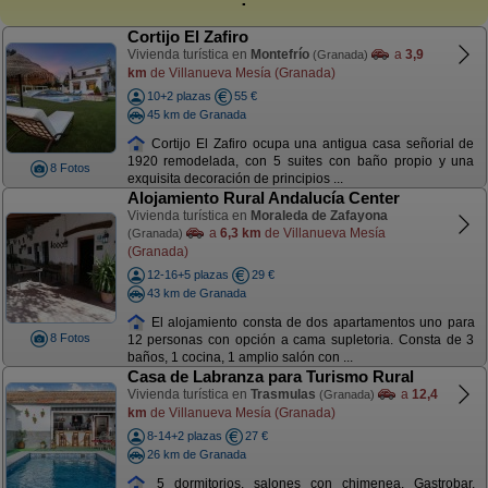
Cortijo El Zafiro
Vivienda turística en
Montefrío
a
3,9
(Granada)
km
de Villanueva Mesía (Granada)
10+2 plazas
55 €
45 km de Granada
Cortijo El Zafiro ocupa una antigua casa señorial de
1920 remodelada, con 5 suites con baño propio y una
8 Fotos
exquisita decoración de principios ...
Alojamiento Rural Andalucía Center
Vivienda turística en
Moraleda de Zafayona
a
6,3 km
de Villanueva Mesía
(Granada)
(Granada)
12-16+5 plazas
29 €
43 km de Granada
El alojamiento consta de dos apartamentos uno para
8 Fotos
12 personas con opción a cama supletoria. Consta de 3
baños, 1 cocina, 1 amplio salón con ...
Casa de Labranza para Turismo Rural
Vivienda turística en
Trasmulas
a
12,4
(Granada)
km
de Villanueva Mesía (Granada)
8-14+2 plazas
27 €
26 km de Granada
5 dormitorios, salones con chimenea, Gastrobar,