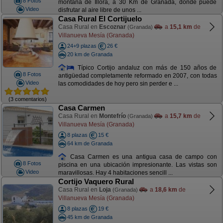
8 Fotos
montaña de Illora, a 30 Km de Granada, donde puede
Video
disfrutar al aire libre de unos ...
Casa Rural El Cortijuelo
Casa Rural en
Escoznar
a
15,1 km
de
(Granada)
Villanueva Mesía (Granada)
24+9 plazas
26 €
20 km de Granada
Típico Cortijo andaluz con más de 150 años de
8 Fotos
antigüedad completamente reformado en 2007, con todas
Video
las comodidades de hoy pero sin perder e ...
(3 comentarios)
Casa Carmen
Casa Rural en
Montefrío
a
15,7 km
de
(Granada)
Villanueva Mesía (Granada)
8 plazas
15 €
64 km de Granada
Casa Carmen es una antigua casa de campo con
8 Fotos
piscina en una ubicación impresionante. Las vistas son
Video
maravillosas. Hay 4 habitaciones sencill ...
Cortijo Vaquero Rural
Casa Rural en
Loja
a
18,6 km
de
(Granada)
Villanueva Mesía (Granada)
8 plazas
19 €
45 km de Granada