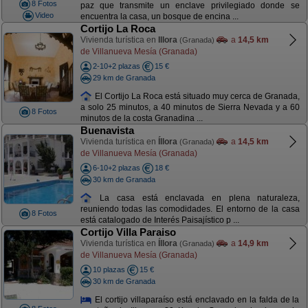
8 Fotos
paz que transmite un enclave privilegiado donde se
Video
encuentra la casa, un bosque de encina ...
Cortijo La Roca
Vivienda turística en
Illora
a
14,5 km
(Granada)
de Villanueva Mesía (Granada)
2-10+2 plazas
15 €
29 km de Granada
El Cortijo La Roca está situado muy cerca de Granada,
a solo 25 minutos, a 40 minutos de Sierra Nevada y a 60
8 Fotos
minutos de la costa Granadina ...
Buenavista
Vivienda turística en
Íllora
a
14,5 km
(Granada)
de Villanueva Mesía (Granada)
6-10+2 plazas
18 €
30 km de Granada
La casa está enclavada en plena naturaleza,
reuniendo todas las comodidades. El entorno de la casa
8 Fotos
está catalogado de Interés Paisajístico p ...
Cortijo Villa Paraiso
Vivienda turística en
Íllora
a
14,9 km
(Granada)
de Villanueva Mesía (Granada)
10 plazas
15 €
30 km de Granada
El cortijo villaparaíso está enclavado en la falda de la