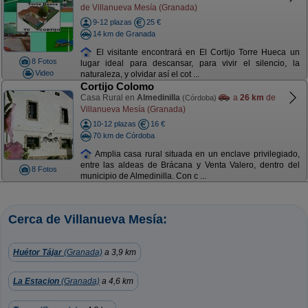
de Villanueva Mesía (Granada)
9-12 plazas
25 €
14 km de Granada
El visitante encontrará en El Cortijo Torre Hueca un
8 Fotos
lugar ideal para descansar, para vivir el silencio, la
Video
naturaleza, y olvidar así el cot ...
Cortijo Colomo
Casa Rural en
Almedinilla
a
26 km
de
(Córdoba)
Villanueva Mesía (Granada)
10-12 plazas
16 €
70 km de Córdoba
Amplia casa rural situada en un enclave privilegiado,
entre las aldeas de Brácana y Venta Valero, dentro del
8 Fotos
municipio de Almedinilla. Con c ...
Cerca de Villanueva Mesía:
Huétor Tájar
(Granada)
a 3,9 km
La Estacion
(Granada)
a 4,6 km