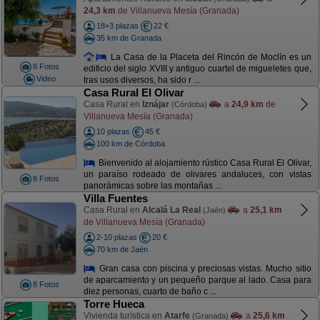
24,3 km
de Villanueva Mesía (Granada)
18+3 plazas
22 €
35 km de Granada
La Casa de la Placeta del Rincón de Moclín es un
8 Fotos
edificio del siglo XVIII y antiguo cuartel de migueletes que,
Video
tras usos diversos, ha sido r ...
Casa Rural El Olivar
Casa Rural en
Iznájar
a
24,9 km
de
(Córdoba)
Villanueva Mesía (Granada)
10 plazas
45 €
100 km de Córdoba
Bienvenido al alojamiento rústico Casa Rural El Olivar,
un paraíso rodeado de olivares andaluces, con vistas
8 Fotos
panorámicas sobre las montañas ...
Villa Fuentes
Casa Rural en
Alcalá La Real
a
25,1 km
(Jaén)
de Villanueva Mesía (Granada)
2-10 plazas
20 €
70 km de Jaén
Gran casa con piscina y preciosas vistas. Mucho sitio
de aparcamiento y un pequeño parque al lado. Casa para
8 Fotos
diez personas, cuarto de baño c ...
Torre Hueca
Vivienda turística en
Atarfe
a
25,6 km
(Granada)