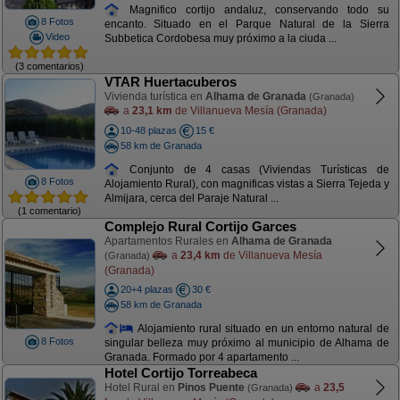
Magnifico cortijo andaluz, conservando todo su
8 Fotos
encanto. Situado en el Parque Natural de la Sierra
Video
Subbetica Cordobesa muy próximo a la ciuda ...
(3 comentarios)
VTAR Huertacuberos
Vivienda turística en
Alhama de Granada
(Granada)
a
23,1 km
de Villanueva Mesía (Granada)
10-48 plazas
15 €
58 km de Granada
Conjunto de 4 casas (Viviendas Turísticas de
8 Fotos
Alojamiento Rural), con magnificas vistas a Sierra Tejeda y
Almijara, cerca del Paraje Natural ...
(1 comentario)
Complejo Rural Cortijo Garces
Apartamentos Rurales en
Alhama de Granada
a
23,4 km
de Villanueva Mesía
(Granada)
(Granada)
20+4 plazas
30 €
58 km de Granada
Alojamiento rural situado en un entorno natural de
8 Fotos
singular belleza muy próximo al municipio de Alhama de
Granada. Formado por 4 apartamento ...
Hotel Cortijo Torreabeca
Hotel Rural en
Pinos Puente
a
23,5
(Granada)