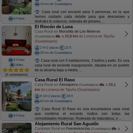
10 km de Guadalajara
Casa rural con encanto para 5 personas, en la que
hemos cuidado cada detalle para que descanses y
8 Fotos
disfrutes tu estancia, rodeada de pinares, ...
El Rincón de Luna
Casa Rural en
Moratilla de Los Meleros
a
15,8 km
de Loranca de Tajuña
(Guadalajara)
(Guadalajara)
2-9+2 plazas
22 €
30 km de Guadalajara
8 Fotos
Casa rural con 5 habitaciones, 3 baños y patio. Es una
Video
casa rural de reciente inauguración, situada en un pueblo
de la alcarria baja a media ...
(3 comentarios)
Casa Rural El Raso
Casa Rural en
Almoguera
a
20,1
(Guadalajara)
km
de Loranca de Tajuña (Guadalajara)
8-10+2 plazas
36 €
63 km de Guadalajara
Casa Rural El Raso es una encantadora casa rural
que combina el encanto rústico con todas las
8 Fotos
comodidades modernas. Rodeada de naturaleza, o ...
Alojamiento Rural San Agustín
Complejo Rural en
Fuentelencina
a
(Guadalajara)