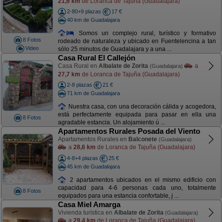
21,6 km
de Loranca de Tajuña (Guadalajara)
2-80+9 plazas
17 €
40 km de Guadalajara
Somos un complejo rural, turístico y formativo
8 Fotos
rodeado de naturaleza y ubicado en Fuentelencina a tan
Video
sólo 25 minutos de Guadalajara y a una ...
Casa Rural El Callejón
Casa Rural en
Albalate de Zorita
a
(Guadalajara)
27,7 km
de Loranca de Tajuña (Guadalajara)
2-8 plazas
21 €
71 km de Guadalajara
Nuestra casa, con una decoración cálida y acogedora,
está perfectamente equipada para pasar en ella una
8 Fotos
agradable estancia. Un alojamiento ú ...
Apartamentos Rurales Posada del Viento
Apartamentos Rurales en
Balconete
(Guadalajara)
a
28,6 km
de Loranca de Tajuña (Guadalajara)
4-8+4 plazas
25 €
45 km de Guadalajara
2 apartamentos ubicados en el mismo edificio con
capacidad para 4-6 personas cada uno, totalmente
8 Fotos
equipados para una estancia confortable, j ...
Casa Miel Amarga
Vivienda turística en
Albalate de Zorita
(Guadalajara)
a
29,4 km
de Loranca de Tajuña (Guadalajara)