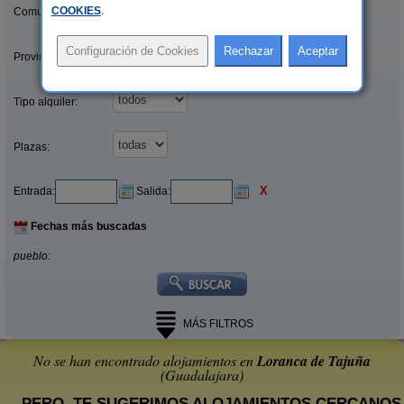
COOKIES
.
Comunidades:
Provincias/Islas:
Tipo alquiler:
Plazas:
X
Entrada:
Salida:
Fechas más buscadas
pueblo:
MÁS FILTROS
No se han encontrado alojamientos en
Loranca de Tajuña
(Guadalajara)
... PERO, TE SUGERIMOS ALOJAMIENTOS CERCANOS