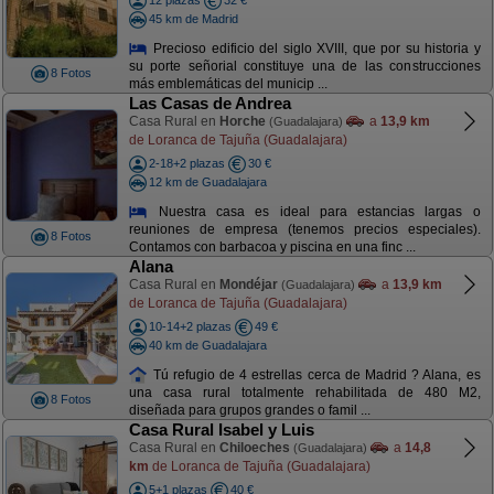
12 plazas
32 €
45 km de Madrid
Precioso edificio del siglo XVIII, que por su historia y
su porte señorial constituye una de las construcciones
8 Fotos
más emblemáticas del municip ...
Las Casas de Andrea
Casa Rural en
Horche
a
13,9 km
(Guadalajara)
de Loranca de Tajuña (Guadalajara)
2-18+2 plazas
30 €
12 km de Guadalajara
Nuestra casa es ideal para estancias largas o
reuniones de empresa (tenemos precios especiales).
8 Fotos
Contamos con barbacoa y piscina en una finc ...
Alana
Casa Rural en
Mondéjar
a
13,9 km
(Guadalajara)
de Loranca de Tajuña (Guadalajara)
10-14+2 plazas
49 €
40 km de Guadalajara
Tú refugio de 4 estrellas cerca de Madrid ? Alana, es
una casa rural totalmente rehabilitada de 480 M2,
8 Fotos
diseñada para grupos grandes o famil ...
Casa Rural Isabel y Luis
Casa Rural en
Chiloeches
a
14,8
(Guadalajara)
km
de Loranca de Tajuña (Guadalajara)
5+1 plazas
40 €