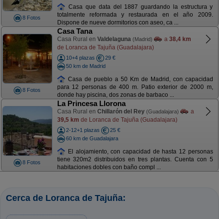
Casa que data del 1887 guardando la estructura y
totalmente reformada y restaurada en el año 2009.
8 Fotos
Dispone de nueve dormitorios con aseo, ca ...
Casa Tana
Casa Rural en
Valdelaguna
a
38,4 km
(Madrid)
de Loranca de Tajuña (Guadalajara)
10+4 plazas
29 €
50 km de Madrid
Casa de pueblo a 50 Km de Madrid, con capacidad
para 12 personas de 400 m. Patio exterior de 2000 m,
8 Fotos
donde hay piscina, dos zonas de barbaco ...
La Princesa Llorona
Casa Rural en
Chillarón del Rey
a
(Guadalajara)
39,5 km
de Loranca de Tajuña (Guadalajara)
2-12+1 plazas
25 €
60 km de Guadalajara
El alojamiento, con capacidad de hasta 12 personas
tiene 320m2 distribuidos en tres plantas. Cuenta con 5
8 Fotos
habitaciones dobles con baño compl ...
Cerca de Loranca de Tajuña: