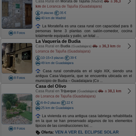
Casa Rural en
Morata de Tajuña
a
36,3
(Madrid)
km
de Loranca de Tajuña (Guadalajara)
8 plazas
35 €
40 km de Madrid
La Morateña es una casa rural con capacidad para 8
personas tiene 3 plantas con salón-comedor, cocina
8 Fotos
totalmente equipada y patio, un total ...
La Vaquería de Budia
Casa Rural en
Budia
a
36,3 km
de
(Guadalajara)
Loranca de Tajuña (Guadalajara)
10-15+3 plazas
39 €
49 km de Guadalajara
Casa rural construida en el siglo XIX, siendo una
antigua Casa-Vaquería, que se encuentra ubicada en el
8 Fotos
municipio de Budia – Guadalajara (Co ...
Casa del Olivo
Casa Rural en
Trijueque
a
38,1 km
(Guadalajara)
de Loranca de Tajuña (Guadalajara)
6-8+2 plazas
22 €
25 km de Guadalajara
La vivienda es una antigua casa labriega rehabilitada
en la que se han preservado algunos de los elementos
típicos de las construcciones loc ...
8 Fotos
VEN A VER EL ECLIPSE SOLAR
Oferta: