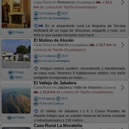
Casa Rural en
Romancos
a
33,1
(Guadalajara)
km
de Loranca de Tajuña (Guadalajara)
12+3 plazas
30 €
45 km de Guadalajara
En el alojamiento rural La Noguera de Socasa
disfrutará de un lugar de descanso, elegante y rural, con
8 Fotos
todo lo que pueda necesitar para hace ...
El Molino de Alocén
Casa Rural en
Alocén
a
33,7 km
de
(Guadalajara)
Loranca de Tajuña (Guadalajara)
12+2 plazas
31 €
51 km de Guadalajara
Antiguo molino aceitero, reconstruido y transformado
8 Fotos
en casa rural. Tenemos 6 habitaciones dobles, con baño
Video
completo incorporado en todas. ¡ ...
El Vallejo de Jabalera
Casa Rural en
Jabalera / Valle de Altomira
(Cuenca)
a
33,8 km
de Loranca de Tajuña (Guadalajara)
8-24 plazas
25 €
70 km de Cuenca
El Vallejo de Jabalera I y II. 2 Casas Rurales de
Alquiler Íntegro que se pueden reservar de forma conjunta
16 Fotos
o individualizada (a 100 metros ...
Casa Rural La Morateña