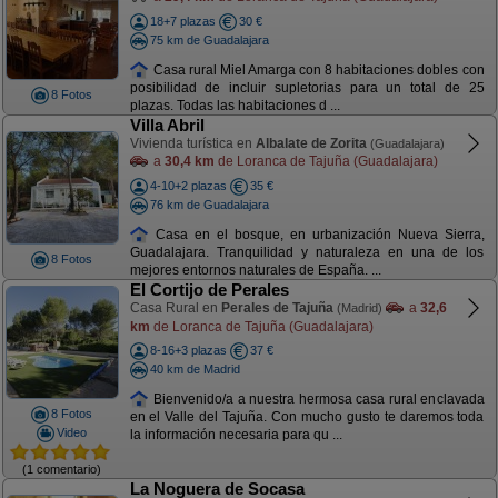
18+7 plazas
30 €
75 km de Guadalajara
Casa rural Miel Amarga con 8 habitaciones dobles con
posibilidad de incluir supletorias para un total de 25
8 Fotos
plazas. Todas las habitaciones d ...
Villa Abril
Vivienda turística en
Albalate de Zorita
(Guadalajara)
a
30,4 km
de Loranca de Tajuña (Guadalajara)
4-10+2 plazas
35 €
76 km de Guadalajara
Casa en el bosque, en urbanización Nueva Sierra,
Guadalajara. Tranquilidad y naturaleza en una de los
8 Fotos
mejores entornos naturales de España. ...
El Cortijo de Perales
Casa Rural en
Perales de Tajuña
a
32,6
(Madrid)
km
de Loranca de Tajuña (Guadalajara)
8-16+3 plazas
37 €
40 km de Madrid
Bienvenido/a a nuestra hermosa casa rural enclavada
8 Fotos
en el Valle del Tajuña. Con mucho gusto te daremos toda
Video
la información necesaria para qu ...
(1 comentario)
La Noguera de Socasa