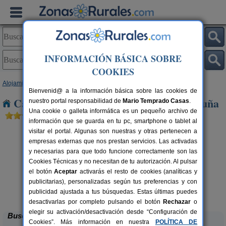
INFORMACIÓN BÁSICA SOBRE
COOKIES
Alojamientos
>
Castilla-La Mancha
>
Guadalajara
> Loranca de Tajuña
Bienvenid@ a la información básica sobre las cookies de
Casas Rurales cerca de Loranca de Tajuña
nuestro portal responsabilidad de
Mario Temprado Casas
.
Una cookie o galleta informática es un pequeño archivo de
información que se guarda en tu pc, smartphone o tablet al
visitar el portal. Algunas son nuestras y otras pertenecen a
empresas externas que nos prestan servicios. Las activadas
y necesarias para que todo funcione correctamente son las
Cookies Técnicas y no necesitan de tu autorización. Al pulsar
el botón
Aceptar
activarás el resto de cookies (analíticas y
publicitarias), personalizadas según tus preferencias y con
Albergue Rural El Molino
rs.
60 pers.
 €
25 €
publicidad ajustada a tus búsquedas. Estas últimas puedes
Huérmeces del Cerro (Guadalajara)
desde
desactivarlas por completo pulsando el botón
Rechazar
o
elegir su activación/desactivación desde “Configuración de
Buscar
Cookies”. Más información en nuestra
POLÍTICA DE