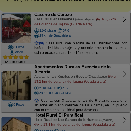
:
Caserío de Cerezo
Casa Rural en
Humanes
a
3,5 km
(Guadalajara)
de Loranca de Tajuña (Guadalajara)
12+2 plazas
37 €
25 km de Guadalajara
Casa rural con piscina de sal, habitaciones con
8 Fotos
bañera de hidromasaje tv y armario empotrado. La casa
Video
está preparada para 12 o 14 personas p ...
(2 comentarios)
Apartamentos Rurales Esencias de la
Alcarria
Apartamentos Rurales en
Hueva
a
(Guadalajara)
13,1 km
de Loranca de Tajuña (Guadalajara)
6-18 plazas
21 €
39 km de Guadalajara
Cuenta con 3 apartamentos de 6 plazas cada uno,
8 Fotos
situados en pleno corazón de La Alcarria, en un pueblo
con mucho encanto, ideal para descans ...
Hotel Rural El Pontifical
Hotel Rural en
Los Santos de la Humosa
(Madrid)
a
13,4 km
de Loranca de Tajuña (Guadalajara)