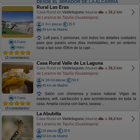
DESDE EL MIRADOR DE LA ALCARRIA
Rural Las Eras
Casa Rural en
Valdelaguna
a
38,2 km
(Madrid)
de Loranca de Tajuña (Guadalajara)
2-3+1 plazas
25 €
49 km de Madrid
Loft para 2 personas, con todos los detalles cuidados
8 Fotos
para que paséis unos días inolvidables, en un entorno
Video
rural a tan solo 45Km de la capi ...
(2 comentarios)
Casa Rural Valle de La Laguna
Casa Rural en
Valdelaguna
a
38,3 km
(Madrid)
de Loranca de Tajuña (Guadalajara)
6-18+10 plazas
50 €
45 km de Madrid
Salón con chimenea y cueva natural. Vigas de
8 Fotos
madera, wifi, calefacción y aire acondicionado en toda la
casa. Amplia cocina con barra, lavava ...
(3 comentarios)
La Abubilla
Casa Rural en
Valdelaguna
a
38,4 km
(Madrid)
de Loranca de Tajuña (Guadalajara)
19 plazas
26 €
53 km de Madrid