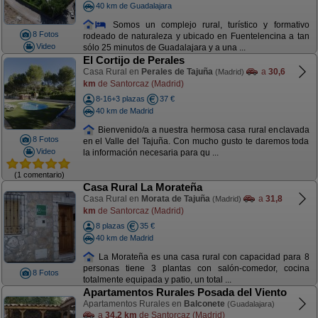
40 km de Guadalajara
Somos un complejo rural, turístico y formativo
8 Fotos
rodeado de naturaleza y ubicado en Fuentelencina a tan
Video
sólo 25 minutos de Guadalajara y a una ...
El Cortijo de Perales
Casa Rural en
Perales de Tajuña
a
30,6
(Madrid)
km
de Santorcaz (Madrid)
8-16+3 plazas
37 €
40 km de Madrid
Bienvenido/a a nuestra hermosa casa rural enclavada
8 Fotos
en el Valle del Tajuña. Con mucho gusto te daremos toda
Video
la información necesaria para qu ...
(1 comentario)
Casa Rural La Morateña
Casa Rural en
Morata de Tajuña
a
31,8
(Madrid)
km
de Santorcaz (Madrid)
8 plazas
35 €
40 km de Madrid
La Morateña es una casa rural con capacidad para 8
personas tiene 3 plantas con salón-comedor, cocina
8 Fotos
totalmente equipada y patio, un total ...
Apartamentos Rurales Posada del Viento
Apartamentos Rurales en
Balconete
(Guadalajara)
a
34,2 km
de Santorcaz (Madrid)