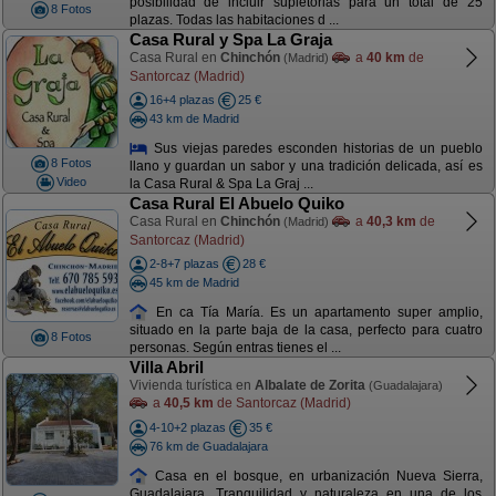
posibilidad de incluir supletorias para un total de 25
8 Fotos
plazas. Todas las habitaciones d ...
Casa Rural y Spa La Graja
Casa Rural en
Chinchón
a
40 km
de
(Madrid)
Santorcaz (Madrid)
16+4 plazas
25 €
43 km de Madrid
Sus viejas paredes esconden historias de un pueblo
8 Fotos
llano y guardan un sabor y una tradición delicada, así es
Video
la Casa Rural & Spa La Graj ...
Casa Rural El Abuelo Quiko
Casa Rural en
Chinchón
a
40,3 km
de
(Madrid)
Santorcaz (Madrid)
2-8+7 plazas
28 €
45 km de Madrid
En ca Tía María. Es un apartamento super amplio,
situado en la parte baja de la casa, perfecto para cuatro
8 Fotos
personas. Según entras tienes el ...
Villa Abril
Vivienda turística en
Albalate de Zorita
(Guadalajara)
a
40,5 km
de Santorcaz (Madrid)
4-10+2 plazas
35 €
76 km de Guadalajara
Casa en el bosque, en urbanización Nueva Sierra,
Guadalajara. Tranquilidad y naturaleza en una de los