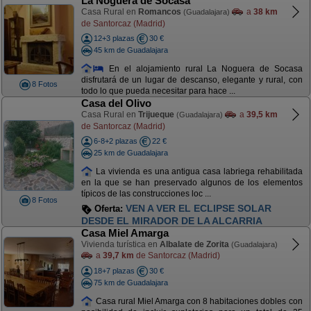
La Noguera de Socasa
Casa Rural en
Romancos
a
38 km
(Guadalajara)
de Santorcaz (Madrid)
12+3 plazas
30 €
45 km de Guadalajara
En el alojamiento rural La Noguera de Socasa
disfrutará de un lugar de descanso, elegante y rural, con
8 Fotos
todo lo que pueda necesitar para hace ...
Casa del Olivo
Casa Rural en
Trijueque
a
39,5 km
(Guadalajara)
de Santorcaz (Madrid)
6-8+2 plazas
22 €
25 km de Guadalajara
La vivienda es una antigua casa labriega rehabilitada
en la que se han preservado algunos de los elementos
típicos de las construcciones loc ...
8 Fotos
VEN A VER EL ECLIPSE SOLAR
Oferta:
DESDE EL MIRADOR DE LA ALCARRIA
Casa Miel Amarga
Vivienda turística en
Albalate de Zorita
(Guadalajara)
a
39,7 km
de Santorcaz (Madrid)
18+7 plazas
30 €
75 km de Guadalajara
Casa rural Miel Amarga con 8 habitaciones dobles con