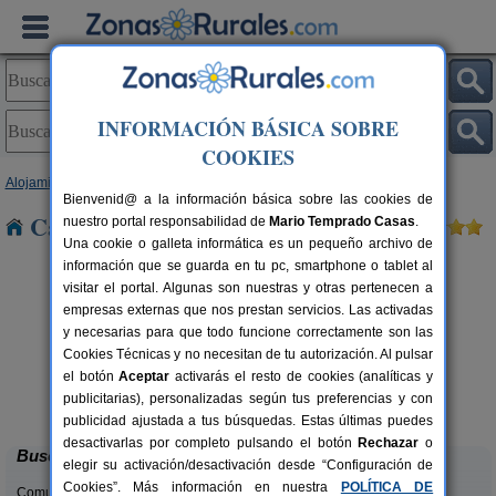
INFORMACIÓN BÁSICA SOBRE
COOKIES
Alojamientos
>
Madrid
> Santorcaz
Bienvenid@ a la información básica sobre las cookies de
Casas Rurales cerca de Santorcaz
nuestro portal responsabilidad de
Mario Temprado Casas
.
Una cookie o galleta informática es un pequeño archivo de
información que se guarda en tu pc, smartphone o tablet al
visitar el portal. Algunas son nuestras y otras pertenecen a
empresas externas que nos prestan servicios. Las activadas
y necesarias para que todo funcione correctamente son las
Cookies Técnicas y no necesitan de tu autorización. Al pulsar
el botón
Aceptar
activarás el resto de cookies (analíticas y
Casa Rural La Morateña
rs.
8 pers.
publicitarias), personalizadas según tus preferencias y con
 €
35 €
Morata de Tajuña (Madrid)
desde
publicidad ajustada a tus búsquedas. Estas últimas puedes
desactivarlas por completo pulsando el botón
Rechazar
o
Buscar
elegir su activación/desactivación desde “Configuración de
Cookies”. Más información en nuestra
POLÍTICA DE
Comunidades: