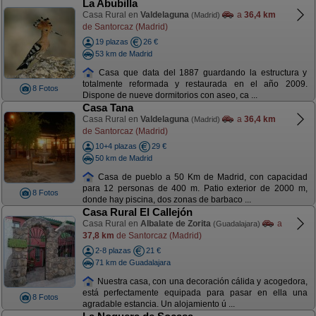
La Abubilla
Casa Rural en
Valdelaguna
a
36,4 km
(Madrid)
de Santorcaz (Madrid)
19 plazas
26 €
53 km de Madrid
Casa que data del 1887 guardando la estructura y
totalmente reformada y restaurada en el año 2009.
8 Fotos
Dispone de nueve dormitorios con aseo, ca ...
Casa Tana
Casa Rural en
Valdelaguna
a
36,4 km
(Madrid)
de Santorcaz (Madrid)
10+4 plazas
29 €
50 km de Madrid
Casa de pueblo a 50 Km de Madrid, con capacidad
para 12 personas de 400 m. Patio exterior de 2000 m,
8 Fotos
donde hay piscina, dos zonas de barbaco ...
Casa Rural El Callejón
Casa Rural en
Albalate de Zorita
a
(Guadalajara)
37,8 km
de Santorcaz (Madrid)
2-8 plazas
21 €
71 km de Guadalajara
Nuestra casa, con una decoración cálida y acogedora,
está perfectamente equipada para pasar en ella una
8 Fotos
agradable estancia. Un alojamiento ú ...