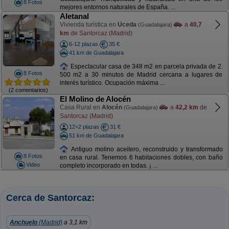
8 Fotos
mejores entornos naturales de España. ...
Aletanal
Vivienda turística en
Uceda
a
40,7
(Guadalajara)
km
de Santorcaz (Madrid)
6-12 plazas
35 €
41 km de Guadalajara
Espectacular casa de 348 m2 en parcela privada de 2.
8 Fotos
500 m2 a 30 minutos de Madrid cercana a lugares de
interés turístico. Ocupación máxima ...
(2 comentarios)
El Molino de Alocén
Casa Rural en
Alocén
a
42,2 km
de
(Guadalajara)
Santorcaz (Madrid)
12+2 plazas
31 €
51 km de Guadalajara
Antiguo molino aceitero, reconstruido y transformado
8 Fotos
en casa rural. Tenemos 6 habitaciones dobles, con baño
Video
completo incorporado en todas. ¡ ...
Cerca de Santorcaz:
Anchuelo
(Madrid)
a 3,1 km