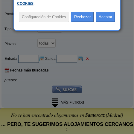
COOKIES
.
Provincias/Islas:
Tipo alquiler:
Plazas:
X
Entrada:
Salida:
Fechas más buscadas
pueblo:
MÁS FILTROS
No se han encontrado alojamientos en
Santorcaz
(Madrid)
... PERO, TE SUGERIMOS ALOJAMIENTOS CERCANOS
: