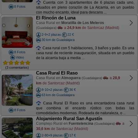
Cuenta con 3 apartamentos de 6 plazas cada uno,
8 Fotos
situados en pleno corazón de La Alcarria, en un pueblo
con mucho encanto, ideal para descans ...
El Rincón de Luna
Casa Rural en
Moratilla de Los Meleros
a
24,9 km
de Santorcaz (Madrid)
(Guadalajara)
2-9+2 plazas
22 €
30 km de Guadalajara
Casa rural con 5 habitaciones, 3 baños y patio. Es una
8 Fotos
casa rural de reciente inauguración, situada en un pueblo
Video
de la alcarria baja a media ...
(3 comentarios)
Casa Rural El Raso
Casa Rural en
Almoguera
a
28,9
(Guadalajara)
km
de Santorcaz (Madrid)
8-10+2 plazas
36 €
63 km de Guadalajara
Casa Rural El Raso es una encantadora casa rural
que combina el encanto rústico con todas las
8 Fotos
comodidades modernas. Rodeada de naturaleza, o ...
Alojamiento Rural San Agustín
Complejo Rural en
Fuentelencina
a
(Guadalajara)
30,6 km
de Santorcaz (Madrid)
2-80+9 plazas
17 €