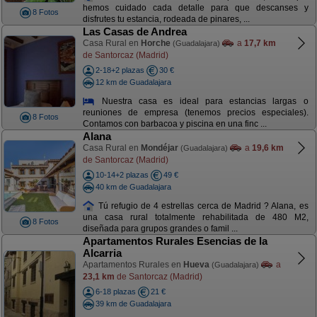
hemos cuidado cada detalle para que descanses y
8 Fotos
disfrutes tu estancia, rodeada de pinares, ...
Las Casas de Andrea
Casa Rural en
Horche
a
17,7 km
(Guadalajara)
de Santorcaz (Madrid)
2-18+2 plazas
30 €
12 km de Guadalajara
Nuestra casa es ideal para estancias largas o
reuniones de empresa (tenemos precios especiales).
8 Fotos
Contamos con barbacoa y piscina en una finc ...
Alana
Casa Rural en
Mondéjar
a
19,6 km
(Guadalajara)
de Santorcaz (Madrid)
10-14+2 plazas
49 €
40 km de Guadalajara
Tú refugio de 4 estrellas cerca de Madrid ? Alana, es
una casa rural totalmente rehabilitada de 480 M2,
8 Fotos
diseñada para grupos grandes o famil ...
Apartamentos Rurales Esencias de la
Alcarria
Apartamentos Rurales en
Hueva
a
(Guadalajara)
23,1 km
de Santorcaz (Madrid)
6-18 plazas
21 €
39 km de Guadalajara