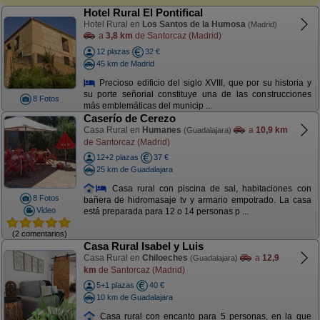
Hotel Rural El Pontifical
Hotel Rural en
Los Santos de la Humosa
(Madrid)
a
3,8 km
de Santorcaz (Madrid)
12 plazas
32 €
45 km de Madrid
Precioso edificio del siglo XVIII, que por su historia y
su porte señorial constituye una de las construcciones
8 Fotos
más emblemáticas del municip ...
Caserío de Cerezo
Casa Rural en
Humanes
a
10,9 km
(Guadalajara)
de Santorcaz (Madrid)
12+2 plazas
37 €
25 km de Guadalajara
Casa rural con piscina de sal, habitaciones con
8 Fotos
bañera de hidromasaje tv y armario empotrado. La casa
Video
está preparada para 12 o 14 personas p ...
(2 comentarios)
Casa Rural Isabel y Luis
Casa Rural en
Chiloeches
a
12,9
(Guadalajara)
km
de Santorcaz (Madrid)
5+1 plazas
40 €
10 km de Guadalajara
Casa rural con encanto para 5 personas, en la que