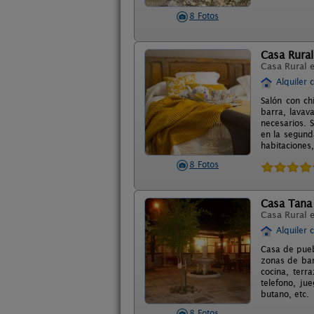
8 Fotos
Casa Rural
Casa Rural 
Alquiler 
Salón con ch
barra, lavava
necesarios. 
en la segund
habitaciones
8 Fotos
Casa Tana
Casa Rural 
Alquiler 
Casa de pueb
zonas de bar
cocina, terr
telefono, ju
butano, etc.
8 Fotos