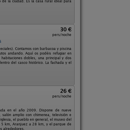
o de la ciudad. Es la casa rural ideal para
30 €
pers/noche
s
eciales). Contamos con barbacoa y piscina
nutos andando. Aquí os podéis refugiar en
abitaciones dobles, una principal y dos
ntro del casco histórico. La fachada y el
26 €
pers/noche
rada en el año 2009. Dispone de nueve
, salón amplio con chimenea, televisión e
 iglesia, el pueblo en general, el museo del
 a 5 km, Aranjuez a 28 km, y el parque de
os alrededores.