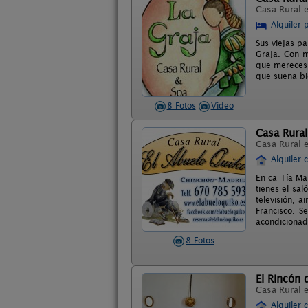
Casa Rural 
Alquiler 
Sus viejas p
Graja. Con m
que mereces. 
que suena bi
8 Fotos
Video
Casa Rural
Casa Rural 
Alquiler 
En ca Tía Ma
tienes el sa
televisión, a
Francisco. S
acondicionado
8 Fotos
El Rincón 
Casa Rural 
Alquiler 