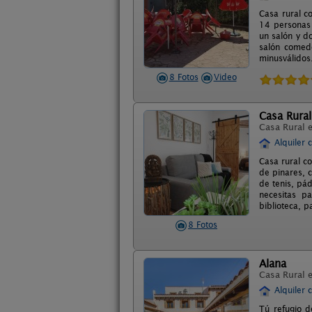
Casa rural c
14 personas 
un salón y d
salón comedo
minusválidos
8 Fotos
Video
Casa Rural
Casa Rural 
Alquiler 
Casa rural c
de pinares, c
de tenis, pád
necesitas p
biblioteca, p
8 Fotos
Alana
Casa Rural 
Alquiler 
Tú refugio d