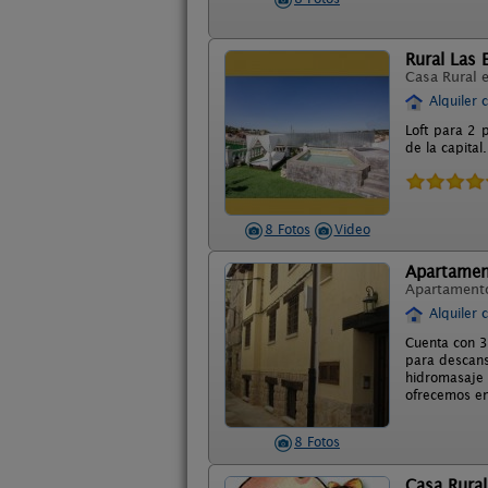
Rural Las 
Casa Rural 
Alquiler 
Loft para 2 
de la capital
8 Fotos
Video
Apartament
Apartament
Alquiler 
Cuenta con 3
para descans
hidromasaje 
ofrecemos en
8 Fotos
Casa Rural