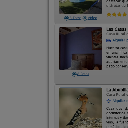
destacar que 
disfrutar de
8 Fotos
Video
Las Casas
Casa Rural 
Alquiler 
Nuestra casa
en una finca
vuestra noch
apartamentos
patio conserv
8 Fotos
La Abubill
Casa Rural 
Alquiler 
Casa que da
dormitorios 
internet y ti
vino, la fue
temático de 