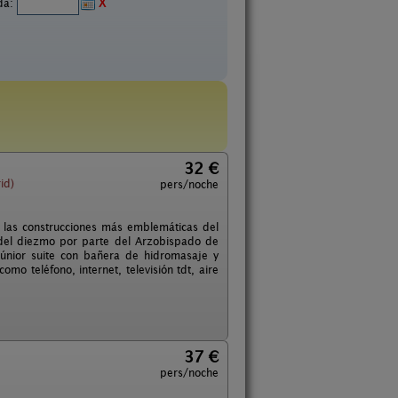
ida:
X
32 €
id)
pers/noche
 de las construcciones más emblemáticas del
 del diezmo por parte del Arzobispado de
júnior suite con bañera de hidromasaje y
o teléfono, internet, televisión tdt, aire
37 €
pers/noche