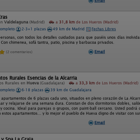
Email
Eras
en
Valdelaguna
(Madrid)
a
31,8 km
de Los Hueros (Madrid)
completo
2-3+1 plazas
49 km de Madrid
Fechas Libres
personas, con todos los detalles cuidados para que paséis unos días inolvid
. Con chimenea, sofá tantra, patio, piscina y barbacoa privados.
Email
(2 comentarios)
os Rurales Esencias de la Alcarria
os Rurales en
Hueva
(Guadalajara)
a
33,3 km
de Los Hueros (Madrid)
completo
6-18 plazas
39 km de Guadalajara
 apartamentos de 6 plazas cada uno, situados en pleno corazón de La Alcarr
ar y relajarse de una semana dura. Constan de dos dormitorios dobles, sal
y cocina. Ideal para parejas o grupos, con paint-ball cercano. Usted podrá 
 estos apartamentos... y lo mejor el pueblo de Hueva digno de visitar con su
Email
 y Spa La Graja