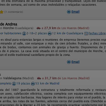
en ella disfrutará de la máxima privacidad y tranquilidad. Lejos del bullici
 fines de semana, así como de unas inolvidables y relajadas vacaciones.
Email
(1 comentario)
 de Andrea
en
Horche
(Guadalajara)
a
27,9 km
de Los Hueros (Madrid)
por habitaciones
2-18+2 plazas
12 km de Guadalajara
Fechas Libre
 es ideal para estancias largas o reuniones de empresa (tenemos precios esp
 mirando al valle, con estanque y más de cien árboles frutales, a diez mi
e de bodas, contamos con animales de granja y huerto. Disponemos de 2 h
 de 4 plazas. La casa está situada en el centro del municipio de Horche, de
an el estilo tradicional castellano propio de la zona.
Email
a
en
Valdelaguna
(Madrid)
a
31,7 km
de Los Hueros (Madrid)
completo
19 plazas
53 km de Madrid
ta del 1887 guardando la estructura y totalmente reformada y restau
con aseo, calefacción eléctrica, cocina completa con equipamiento eléctrico
ene un patio con barbacoa. Hay lugares de interés para visitar en el pueblo, la
nte arriba, las rutas de las fuentes, además cerca del pueblo esta Chinchón
atracciones de la Warner a 20 km. Se recomienda practicar senderismo por l