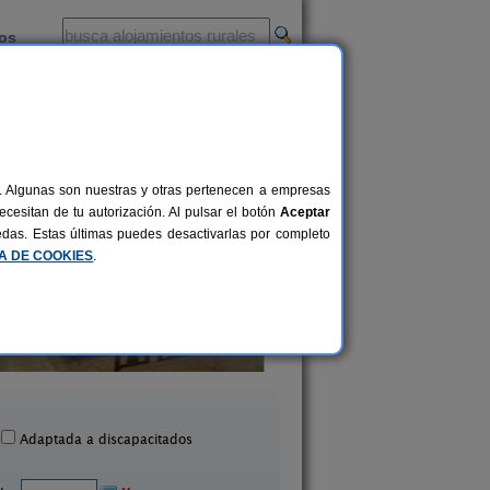
ios
-
al. Algunas son nuestras y otras pertenecen a empresas
cesitan de tu autorización. Al pulsar el botón
Aceptar
uedas. Estas últimas puedes desactivarlas por completo
CA DE COOKIES
.
Casa Rural Los Gemelos
Casa Rural La Mora
8 pers.
29 €
Sieteiglesias (Madrid)
Morata de Tajuña (Ma
desde
Adaptada a discapacitados