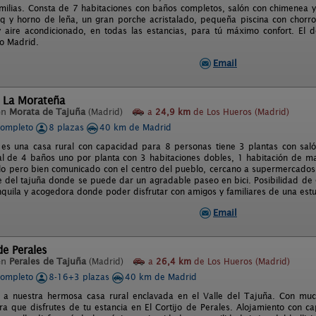
milias. Consta de 7 habitaciones con baños completos, salón con chimenea 
q y horno de leña, un gran porche acristalado, pequeña piscina con chorro
y aire acondicionado, en todas las estancias, para tú máximo confort. E
o Madrid.
Email
l La Morateña
en
Morata de Tajuña
(Madrid)
a
24,9 km
de Los Hueros (Madrid)
completo
8 plazas
40 km de Madrid
es una casa rural con capacidad para 8 personas tiene 3 plantas con sal
tal de 4 baños uno por planta con 3 habitaciones dobles, 1 habitación de ma
ilo pero bien comunicado con el centro del pueblo, cercano a supermercados
e del tajuña donde se puede dar un agradable paseo en bici. Posibilidad de g
nquila y acogedora donde poder disfrutar con amigos y familiares de una est
Email
de Perales
en
Perales de Tajuña
(Madrid)
a
26,4 km
de Los Hueros (Madrid)
completo
8-16+3 plazas
40 km de Madrid
 a nuestra hermosa casa rural enclavada en el Valle del Tajuña. Con muc
ra que disfrutes de tu estancia en El Cortijo de Perales. Alojamiento con 