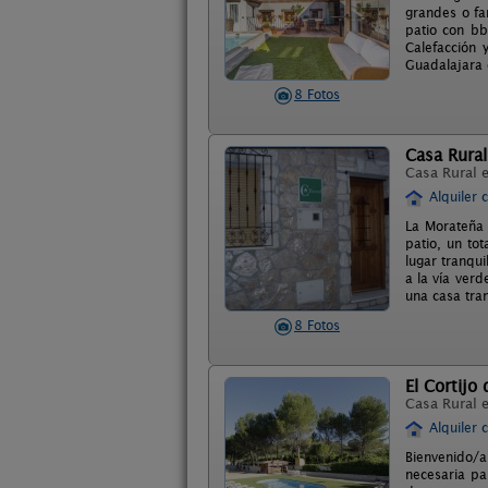
grandes o fa
patio con bb
Calefacción 
Guadalajara 
8 Fotos
Casa Rura
Casa Rural 
Alquiler 
La Morateña 
patio, un to
lugar tranqu
a la vía verd
una casa tra
8 Fotos
El Cortijo 
Casa Rural 
Alquiler 
Bienvenido/a
necesaria pa