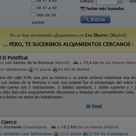
de 31 a 40
Entrada:
-
Sal
de 41 a 50
Fechas más buscadas
más de 50
pueblo:
No se han encontrado alojamientos en
Los Hueros
(Madrid)
... PERO, TE SUGERIMOS ALOJAMIENTOS CERCANOS :
 El Pontifical
 en
Los Santos de la Humosa
(Madrid)
a
10,4 km
de Los Hueros (Madr
por habitaciones
12 plazas
45 km de Madrid
icio del siglo XVIII, que por su historia y su porte señorial constituye una
 Los Santos de la Humosa y cuyo uso original fue el almacenaje del cobro
otel cuenta con 5 habitaciones: 3 dobles standard, 1 doble superior y 1 
 ellas han sido exquisitamente decoradas y dotadas de comodidades tales com
o y baños en todas las habitaciones.
Email
e Cerezo
en
Humanes
(Guadalajara)
a
19,5 km
de Los Hueros (Madrid)
er completo y por habitaciones
12+2 plazas
25 km de Guadalajara