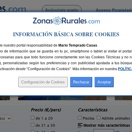
Anúnciate gratis
Acceso Propietar
Busca por pueblo
INFORMACIÓN BÁSICA SOBRE COOKIES
 de Los Hueros
de nuestro portal responsabilidad de
Mario Temprado Casas
.
o de información que se guarda en tu pc, smartphone o tablet al visitar el port
ecesarias para que todo funcione correctamente son las Cookies Técnicas y no ne
rias), personalizadas según tus preferencias y con publicidad ajustada a tus búsq
sactivación desde “Configuración de Cookies”. Más información en nuestra
POLÍTI
Finca Los Almendros
6 pers.
10-75+6 pers.
41 €
40 €
Fuentidueña de Tajo (Madrid)
e
desde
Precio (€/pers)
Características
de 1 a 20
Piscina
Admite animales
de 21 a 30
Mostrar más características