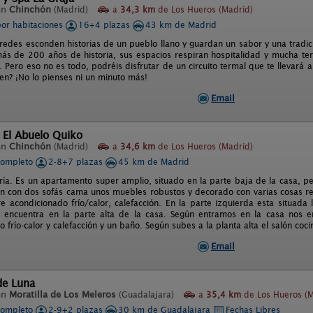
en
Chinchón
(Madrid)
a
34,3 km
de Los Hueros (Madrid)
por habitaciones
16+4 plazas
43 km de Madrid
aredes esconden historias de un pueblo llano y guardan un sabor y una tradici
ás de 200 años de historia, sus espacios respiran hospitalidad y mucha te
Pero eso no es todo, podréis disfrutar de un circuito termal que te llevará al
en? ¡No lo pienses ni un minuto más!
Email
 El Abuelo Quiko
en
Chinchón
(Madrid)
a
34,6 km
de Los Hueros (Madrid)
completo
2-8+7 plazas
45 km de Madrid
ría. Es un apartamento super amplio, situado en la parte baja de la casa, p
lón con dos sofás cama unos muebles robustos y decorado con varias cosas r
ire acondicionado frío/calor, calefacción. En la parte izquierda esta situada
e encuentra en la parte alta de la casa. Según entramos en la casa nos e
 frío-calor y calefacción y un baño. Según subes a la planta alta el salón coc
Email
de Luna
en
Moratilla de Los Meleros
(Guadalajara)
a
35,4 km
de Los Hueros (M
completo
2-9+2 plazas
30 km de Guadalajara
Fechas Libres