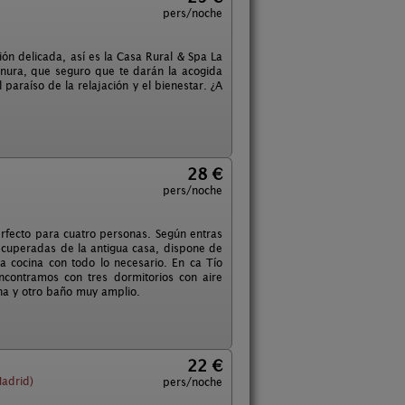
pers/noche
ón delicada, así es la Casa Rural & Spa La
rnura, que seguro que te darán la acogida
 paraíso de la relajación y el bienestar. ¿A
28 €
pers/noche
erfecto para cuatro personas. Según entras
ecuperadas de la antigua casa, dispone de
 la cocina con todo lo necesario. En ca Tío
ncontramos con tres dormitorios con aire
ina y otro baño muy amplio.
22 €
adrid)
pers/noche