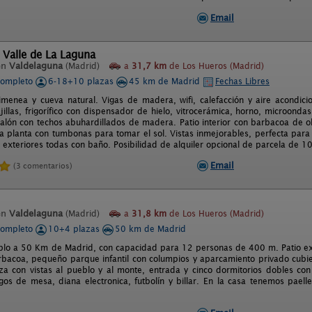
Email
 Valle de La Laguna
en
Valdelaguna
(Madrid)
a
31,7 km
de Los Hueros (Madrid)
completo
6-18+10 plazas
45 km de Madrid
Fechas Libres
imenea y cueva natural. Vigas de madera, wifi, calefacción y aire acondic
jillas, frigorífico con dispensador de hielo, vitrocerámica, horno, microondas
Salón con techos abuhardillados de madera. Patio interior con barbacoa de o
a planta con tumbonas para tomar el sol. Vistas inmejorables, perfecta para d
, exteriores todas con baño. Posibilidad de alquiler opcional de parcela de 
Email
(3 comentarios)
en
Valdelaguna
(Madrid)
a
31,8 km
de Los Hueros (Madrid)
completo
10+4 plazas
50 km de Madrid
lo a 50 Km de Madrid, con capacidad para 12 personas de 400 m. Patio ex
bacoa, pequeño parque infantil con columpios y aparcamiento privado cubie
aza con vistas al pueblo y al monte, entrada y cinco dormitorios dobles co
egos de mesa, diana electronica, futbolín y billar. En la casa tenemos paell