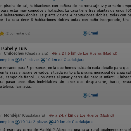
on piscina de sal, habitaciones con bañera de hidromasaje tv y armario em
para estar muy cómodos y holgados. La casa tiene tres plantas de unos 100
os habitaciones dobles. La planta 2 tiene 4 habitaciones dobles, todas con b
r. La casa tiene 6 habitaciones dobles todas con baño incorporado, Una 
.
Email
(2 comentarios)
 Isabel y Luis
en
Chiloeches
(Guadalajara)
a
21,6 km
de Los Hueros (Madrid)
completo
5+1 plazas
10 km de Guadalajara
on encanto para 5 personas, en la que hemos cuidado cada detalle para que d
on terraza y garaje privados, situada junto a la piscina municipal de agua sal
el, campo de futbol... Con vistas al pinar y cerca del parque infantil. Chil
ara pasar unos días inolvidables sin tener que desplazarte, bares, rest
astelería, farmacia...
Email
en
Mondéjar
(Guadalajara)
a
24,7 km
de Los Hueros (Madrid)
completo
10-14+2 plazas
40 km de Guadalajara
e 4 estrellas cerca de Madrid ? Alana, es una casa rural totalmente reha