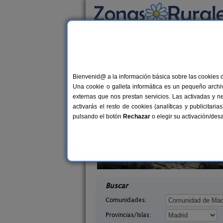
Busca por alojamiento
Alojamientos
>
Madrid
> Los Hueros
Casas Rurales cerca
Bienvenid@ a la información básica sobre las cookies 
Una cookie o galleta informática es un pequeño archiv
externas que nos prestan servicios. Las activadas y n
activarás el resto de cookies (analíticas y publicita
pulsando el botón
Rechazar
o elegir su activación/de
e del Arca
Casa Guadalix
4-6+1 pers.
1
25 €
rra (Madrid)
Guadalix de La Sierra (Madrid)
desde
desd
Buscar
Comunidades:
Provincias/Islas: