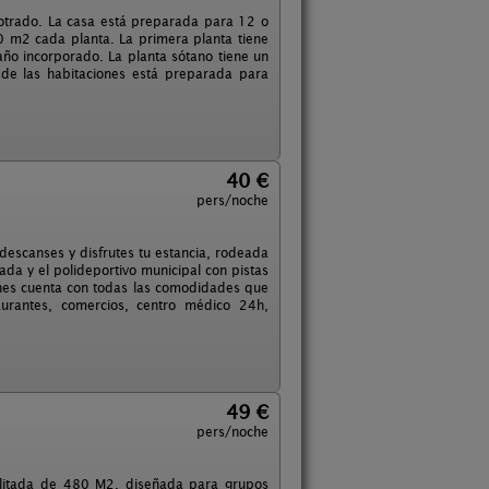
potrado. La casa está preparada para 12 o
 m2 cada planta. La primera planta tiene
año incorporado. La planta sótano tiene un
de las habitaciones está preparada para
40 €
pers/noche
escanses y disfrutes tu estancia, rodeada
ada y el polideportivo municipal con pistas
oeches cuenta con todas las comodidades que
aurantes, comercios, centro médico 24h,
49 €
pers/noche
bilitada de 480 M2, diseñada para grupos