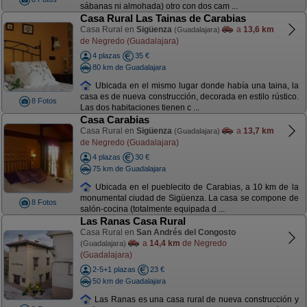
sábanas ni almohada) otro con dos cam ...
Casa Rural Las Tainas de Carabias
Casa Rural en
Sigüenza
a
13,6 km
(Guadalajara)
de Negredo (Guadalajara)
4 plazas
35 €
80 km de Guadalajara
Ubicada en el mismo lugar donde había una taina, la
casa es de nueva construcción, decorada en estilo rústico.
8 Fotos
Las dos habitaciones tienen c ...
Casa Carabias
Casa Rural en
Sigüenza
a
13,7 km
(Guadalajara)
de Negredo (Guadalajara)
4 plazas
30 €
75 km de Guadalajara
Ubicada en el pueblecito de Carabias, a 10 km de la
monumental ciudad de Sigüenza. La casa se compone de
8 Fotos
salón-cocina (totalmente equipada d ...
Las Ranas Casa Rural
Casa Rural en
San Andrés del Congosto
a
14,4 km
de Negredo
(Guadalajara)
(Guadalajara)
2-5+1 plazas
23 €
50 km de Guadalajara
Las Ranas es una casa rural de nueva construcción y