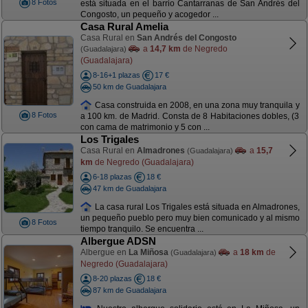
8 Fotos
está situada en el barrio Cantarranas de San Andrés del
Congosto, un pequeño y acogedor ...
Casa Rural Amelia
Casa Rural en
San Andrés del Congosto
a
14,7 km
de Negredo
(Guadalajara)
(Guadalajara)
8-16+1 plazas
17 €
50 km de Guadalajara
Casa construida en 2008, en una zona muy tranquila y
8 Fotos
a 100 km. de Madrid. Consta de 8 Habitaciones dobles, (3
con cama de matrimonio y 5 con ...
Los Trigales
Casa Rural en
Almadrones
a
15,7
(Guadalajara)
km
de Negredo (Guadalajara)
6-18 plazas
18 €
47 km de Guadalajara
La casa rural Los Trigales está situada en Almadrones,
un pequeño pueblo pero muy bien comunicado y al mismo
8 Fotos
tiempo tranquilo. Se encuentra ...
Albergue ADSN
Albergue en
La Miñosa
a
18 km
de
(Guadalajara)
Negredo (Guadalajara)
8-20 plazas
18 €
87 km de Guadalajara