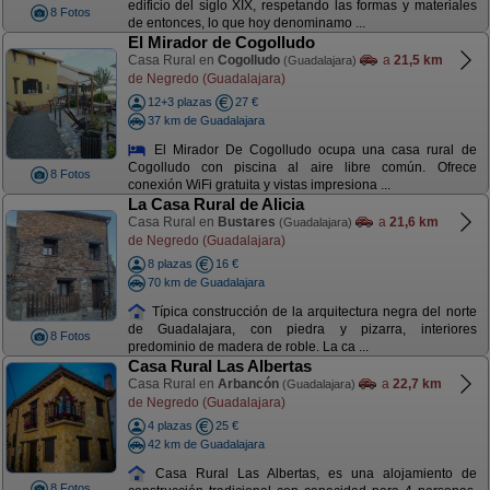
edificio del siglo XIX, respetando las formas y materiales
8 Fotos
de entonces, lo que hoy denominamo ...
El Mirador de Cogolludo
Casa Rural en
Cogolludo
a
21,5 km
(Guadalajara)
de Negredo (Guadalajara)
12+3 plazas
27 €
37 km de Guadalajara
El Mirador De Cogolludo ocupa una casa rural de
Cogolludo con piscina al aire libre común. Ofrece
8 Fotos
conexión WiFi gratuita y vistas impresiona ...
La Casa Rural de Alicia
Casa Rural en
Bustares
a
21,6 km
(Guadalajara)
de Negredo (Guadalajara)
8 plazas
16 €
70 km de Guadalajara
Típica construcción de la arquitectura negra del norte
de Guadalajara, con piedra y pizarra, interiores
8 Fotos
predominio de madera de roble. La ca ...
Casa Rural Las Albertas
Casa Rural en
Arbancón
a
22,7 km
(Guadalajara)
de Negredo (Guadalajara)
4 plazas
25 €
42 km de Guadalajara
Casa Rural Las Albertas, es una alojamiento de
8 Fotos