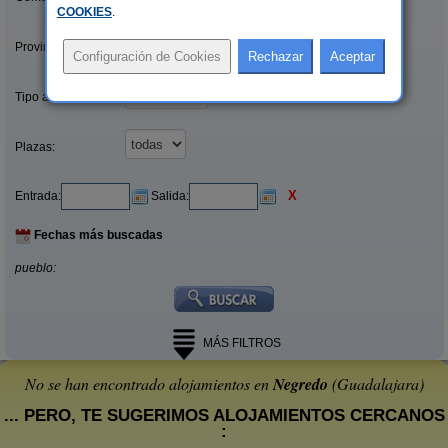
COOKIES
.
Provincias/Islas:
Tipo alquiler:
Plazas:
X
Entrada:
Salida:
Fechas más buscadas
pueblo:
MÁS FILTROS
No se han encontrado alojamientos en
Negredo
(Guadalajara)
... PERO, TE SUGERIMOS ALOJAMIENTOS CERCANOS
: