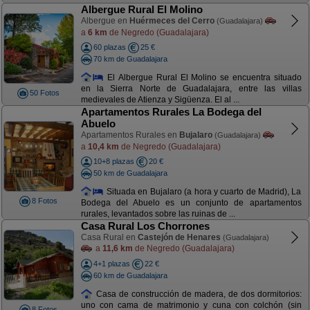
Albergue Rural El Molino
Albergue en
Huérmeces del Cerro
(Guadalajara)
a
6 km
de Negredo (Guadalajara)
60 plazas
25 €
70 km de Guadalajara
El Albergue Rural El Molino se encuentra situado
en la Sierra Norte de Guadalajara, entre las villas
50 Fotos
medievales de Atienza y Sigüenza. El al ...
Apartamentos Rurales La Bodega del
Abuelo
Apartamentos Rurales en
Bujalaro
(Guadalajara)
a
10,4 km
de Negredo (Guadalajara)
10+8 plazas
20 €
50 km de Guadalajara
Situada en Bujalaro (a hora y cuarto de Madrid), La
8 Fotos
Bodega del Abuelo es un conjunto de apartamentos
rurales, levantados sobre las ruinas de ...
Casa Rural Los Chorrones
Casa Rural en
Castejón de Henares
(Guadalajara)
a
11,6 km
de Negredo (Guadalajara)
4+1 plazas
22 €
60 km de Guadalajara
Casa de construcción de madera, de dos dormitorios:
uno con cama de matrimonio y cuna con colchón (sin
8 Fotos