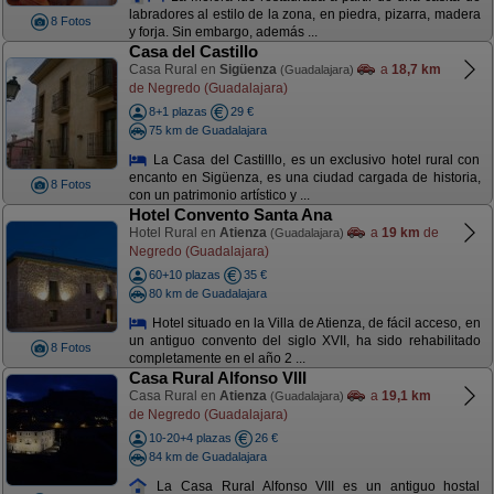
labradores al estilo de la zona, en piedra, pizarra, madera
8 Fotos
y forja. Sin embargo, además ...
Casa del Castillo
Casa Rural en
Sigüenza
a
18,7 km
(Guadalajara)
de Negredo (Guadalajara)
8+1 plazas
29 €
75 km de Guadalajara
La Casa del Castilllo, es un exclusivo hotel rural con
encanto en Sigüenza, es una ciudad cargada de historia,
8 Fotos
con un patrimonio artístico y ...
Hotel Convento Santa Ana
Hotel Rural en
Atienza
a
19 km
de
(Guadalajara)
Negredo (Guadalajara)
60+10 plazas
35 €
80 km de Guadalajara
Hotel situado en la Villa de Atienza, de fácil acceso, en
un antiguo convento del siglo XVII, ha sido rehabilitado
8 Fotos
completamente en el año 2 ...
Casa Rural Alfonso VIII
Casa Rural en
Atienza
a
19,1 km
(Guadalajara)
de Negredo (Guadalajara)
10-20+4 plazas
26 €
84 km de Guadalajara
La Casa Rural Alfonso VIII es un antiguo hostal