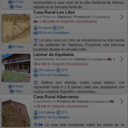
8 Fotos
reconvertido a casa rural, en la villa medieval de Atienza,
Video
situada en la Serranía Norte de ...
Casa Rural Los Lilos
Casa Rural en
Siguenza / Pozancos
(Guadalajara)
a
19,1 km
de Negredo (Guadalajara)
12 plazas
23 €
80 km de Guadalajara
La casa rural Los Lilos se encuentra en la más bonita
de las pedanías de Sigüenza, Pozancos, una preciosa
8 Fotos
localidad situada en un valle rode ...
Leonor de Aquitania
Apartamentos Rurales en
Atienza
a
(Guadalajara)
19,1 km
de Negredo (Guadalajara)
28+2 plazas
22 €
78 km de Guadalajara
Edificio que alberga cuatro casas dúplex, con
8 Fotos
capacidad hasta 6 y 8 plazas cada una, equipadas con
Video
cocina completa (frigorífico, microondas, ...
Casa Rural Albarranco
Casa Rural en
Prádena de Atienza
(Guadalajara)
a
21 km
de Negredo (Guadalajara)
14+3 plazas
27 €
90 km de Guadalajara
La casa está construida sobre las ruinas de un