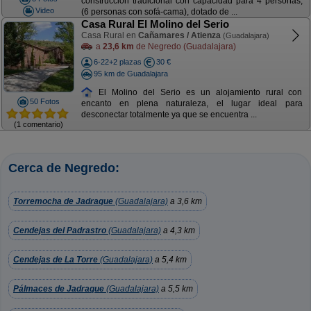
construcción tradicional con capacidad para 4 personas,
Video
(6 personas con sofá-cama), dotado de ...
Casa Rural El Molino del Serio
Casa Rural en
Cañamares / Atienza
(Guadalajara)
a
23,6 km
de Negredo (Guadalajara)
6-22+2 plazas
30 €
95 km de Guadalajara
El Molino del Serio es un alojamiento rural con
50 Fotos
encanto en plena naturaleza, el lugar ideal para
desconectar totalmente ya que se encuentra ...
(1 comentario)
Cerca de Negredo:
Torremocha de Jadraque
(Guadalajara)
a 3,6 km
Cendejas del Padrastro
(Guadalajara)
a 4,3 km
Cendejas de La Torre
(Guadalajara)
a 5,4 km
Pálmaces de Jadraque
(Guadalajara)
a 5,5 km