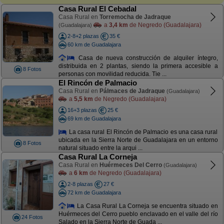
Casa Rural El Cebadal
Casa Rural en
Torremocha de Jadraque
a
3,4 km
de Negredo (Guadalajara)
(Guadalajara)
2-8+2 plazas
35 €
60 km de Guadalajara
Casa de nueva construcción de alquiler íntegro,
distribuida en 2 plantas, siendo la primera accesible a
8 Fotos
personas con movilidad reducida. Tie ...
El Rincón de Palmacio
Casa Rural en
Pálmaces de Jadraque
(Guadalajara)
a
5,5 km
de Negredo (Guadalajara)
16+3 plazas
25 €
69 km de Guadalajara
La casa rural El Rincón de Palmacio es una casa rural
ubicada en la Sierra Norte de Guadalajara en un entorno
8 Fotos
natural situado entre la arqui ...
Casa Rural La Corneja
Casa Rural en
Huérmeces Del Cerro
(Guadalajara)
a
6 km
de Negredo (Guadalajara)
2-8 plazas
27 €
72 km de Guadalajara
La Casa Rural La Corneja se encuentra situado en
Huérmeces del Cerro pueblo enclavado en el valle del río
24 Fotos
Salado en la Sierra Norte de Guada ...