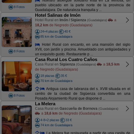
Nuestro albergue solidario está en La Miñosa, un
pueblo ubicado en la parte norte de la provincia de
8 Fotos
Guadalajara. De naturaleza tranquila y ...
Hotel Salinas de Imón
Hotel Rural en
Imón / Sigüenza
a
(Guadalajara)
18,2 km
de Negredo (Guadalajara)
24+4 plazas
40 €
85 km de Guadalajara
Hotel Rural con encanto, en una mansión del siglo
XVII, con jardín y piscina. Amueblado con antigüedades y
8 Fotos
un exquisito gusto. Restaurante p ...
Casa Rural Los Cuatro Caños
Casa Rural en
Sigüenza
a
18,5 km
(Guadalajara)
de Negredo (Guadalajara)
18 plazas
35 €
70 km de Guadalajara
Antigua casa de labranza del s. XVIII situada en el
centro de la ciudad de Sigüenza convertida en una
8 Fotos
Posada Alojamiento Rural que dispone d ...
La Melera
Casa Rural en
Gascueña de Bornova
(Guadalajara)
a
18,6 km
de Negredo (Guadalajara)
4-8+2 plazas
33 €
74 km de Guadalajara
La Melera fue restaurada a partir de una casita de