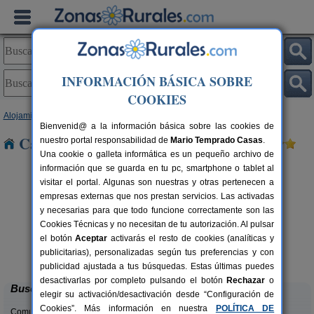
INFORMACIÓN BÁSICA SOBRE
COOKIES
Alojamientos
>
Castilla-La Mancha
>
Guadalajara
> Negredo
Bienvenid@ a la información básica sobre las cookies de
Casas Rurales cerca de Negredo
nuestro portal responsabilidad de
Mario Temprado Casas
.
Una cookie o galleta informática es un pequeño archivo de
información que se guarda en tu pc, smartphone o tablet al
visitar el portal. Algunas son nuestras y otras pertenecen a
empresas externas que nos prestan servicios. Las activadas
y necesarias para que todo funcione correctamente son las
Cookies Técnicas y no necesitan de tu autorización. Al pulsar
el botón
Aceptar
activarás el resto de cookies (analíticas y
Casa Rural El Molino del Serio
rs.
6-22+2 pers.
publicitarias), personalizadas según tus preferencias y con
 €
30 €
Cañamares (Guadalajara)
desde
publicidad ajustada a tus búsquedas. Estas últimas puedes
desactivarlas por completo pulsando el botón
Rechazar
o
Buscar
elegir su activación/desactivación desde “Configuración de
Cookies”. Más información en nuestra
POLÍTICA DE
Comunidades: