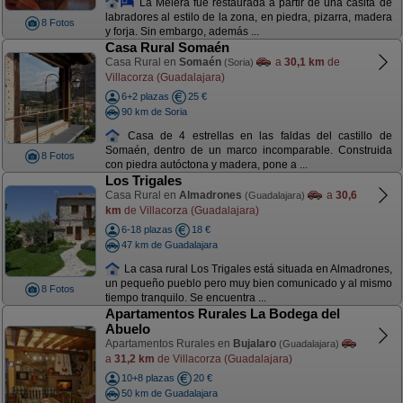
La Melera fue restaurada a partir de una casita de
labradores al estilo de la zona, en piedra, pizarra, madera
8 Fotos
y forja. Sin embargo, además ...
Casa Rural Somaén
Casa Rural en
Somaén
a
30,1 km
de
(Soria)
Villacorza (Guadalajara)
6+2 plazas
25 €
90 km de Soria
Casa de 4 estrellas en las faldas del castillo de
Somaén, dentro de un marco incomparable. Construida
8 Fotos
con piedra autóctona y madera, pone a ...
Los Trigales
Casa Rural en
Almadrones
a
30,6
(Guadalajara)
km
de Villacorza (Guadalajara)
6-18 plazas
18 €
47 km de Guadalajara
La casa rural Los Trigales está situada en Almadrones,
un pequeño pueblo pero muy bien comunicado y al mismo
8 Fotos
tiempo tranquilo. Se encuentra ...
Apartamentos Rurales La Bodega del
Abuelo
Apartamentos Rurales en
Bujalaro
(Guadalajara)
a
31,2 km
de Villacorza (Guadalajara)
10+8 plazas
20 €
50 km de Guadalajara