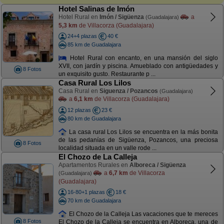
Hotel Salinas de Imón
Hotel Rural en
Imón / Sigüenza
a
(Guadalajara)
5,3 km
de Villacorza (Guadalajara)
24+4 plazas
40 €
85 km de Guadalajara
Hotel Rural con encanto, en una mansión del siglo
XVII, con jardín y piscina. Amueblado con antigüedades y
8 Fotos
un exquisito gusto. Restaurante p ...
Casa Rural Los Lilos
Casa Rural en
Siguenza / Pozancos
(Guadalajara)
a
6,1 km
de Villacorza (Guadalajara)
12 plazas
23 €
80 km de Guadalajara
La casa rural Los Lilos se encuentra en la más bonita
de las pedanías de Sigüenza, Pozancos, una preciosa
8 Fotos
localidad situada en un valle rode ...
El Chozo de La Calleja
Apartamentos Rurales en
Alboreca / Sigüenza
a
6,7 km
de Villacorza
(Guadalajara)
(Guadalajara)
16-80+1 plazas
18 €
70 km de Guadalajara
El Chozo de la Calleja Las vacaciones que te mereces
8 Fotos
El Chozo de la Calleja se encuentra en Alboreca, una de