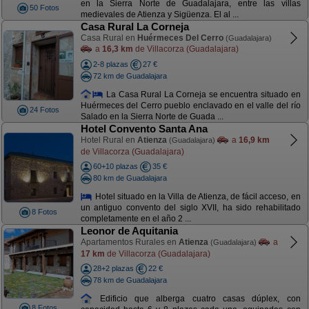
en la Sierra Norte de Guadalajara, entre las villas
50 Fotos
medievales de Atienza y Sigüenza. El al ...
Casa Rural La Corneja
Casa Rural en
Huérmeces Del Cerro
(Guadalajara)
a
16,3 km
de Villacorza (Guadalajara)
2-8 plazas
27 €
72 km de Guadalajara
La Casa Rural La Corneja se encuentra situado en
Huérmeces del Cerro pueblo enclavado en el valle del río
24 Fotos
Salado en la Sierra Norte de Guada ...
Hotel Convento Santa Ana
Hotel Rural en
Atienza
a
16,9 km
(Guadalajara)
de Villacorza (Guadalajara)
60+10 plazas
35 €
80 km de Guadalajara
Hotel situado en la Villa de Atienza, de fácil acceso, en
un antiguo convento del siglo XVII, ha sido rehabilitado
8 Fotos
completamente en el año 2 ...
Leonor de Aquitania
Apartamentos Rurales en
Atienza
a
(Guadalajara)
17 km
de Villacorza (Guadalajara)
28+2 plazas
22 €
78 km de Guadalajara
Edificio que alberga cuatro casas dúplex, con
8 Fotos