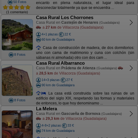
50 Fotos
encanto en plena naturaleza, el lugar ideal para
desconectar totalmente ya que se encuentra ...
(1 comentario)
Casa Rural Los Chorrones
Casa Rural en
Castejón de Henares
(Guadalajara)
a
27 km
de Villacorza (Guadalajara)
4+1 plazas
22 €
60 km de Guadalajara
Casa de construcción de madera, de dos dormitorios:
uno con cama de matrimonio y cuna con colchón (sin
8 Fotos
sábanas ni almohada) otro con dos cam ...
Casa Rural Albarranco
Casa Rural en
Prádena de Atienza
(Guadalajara)
a
28,5 km
de Villacorza (Guadalajara)
14+3 plazas
27 €
90 km de Guadalajara
La casa está construida sobre las ruinas de un
edificio del siglo XIX, respetando las formas y materiales
8 Fotos
de entonces, lo que hoy denominamo ...
La Melera
Casa Rural en
Gascueña de Bornova
(Guadalajara)
a
29,3 km
de Villacorza (Guadalajara)
4-8+2 plazas
33 €
74 km de Guadalajara