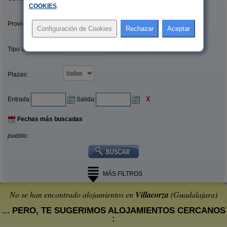
COOKIES
.
Provincias/Islas:
Tipo alquiler:
Plazas:
X
Entrada:
Salida:
Fechas más buscadas
pueblo:
MÁS FILTROS
No se han encontrado alojamientos en
Villacorza
(Guadalajara)
... PERO, TE SUGERIMOS ALOJAMIENTOS CERCANOS
: