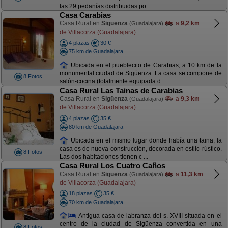
las 29 pedanías distribuidas po ...
Casa Carabias
Casa Rural en
Sigüenza
a
9,2 km
(Guadalajara)
de Villacorza (Guadalajara)
4 plazas
30 €
75 km de Guadalajara
Ubicada en el pueblecito de Carabias, a 10 km de la
monumental ciudad de Sigüenza. La casa se compone de
8 Fotos
salón-cocina (totalmente equipada d ...
Casa Rural Las Tainas de Carabias
Casa Rural en
Sigüenza
a
9,3 km
(Guadalajara)
de Villacorza (Guadalajara)
4 plazas
35 €
80 km de Guadalajara
Ubicada en el mismo lugar donde había una taina, la
casa es de nueva construcción, decorada en estilo rústico.
8 Fotos
Las dos habitaciones tienen c ...
Casa Rural Los Cuatro Caños
Casa Rural en
Sigüenza
a
11,3 km
(Guadalajara)
de Villacorza (Guadalajara)
18 plazas
35 €
70 km de Guadalajara
Antigua casa de labranza del s. XVIII situada en el
centro de la ciudad de Sigüenza convertida en una
8 Fotos