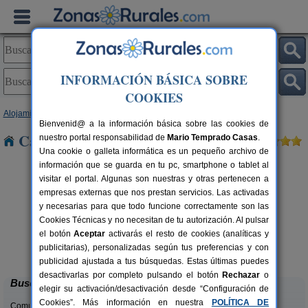
INFORMACIÓN BÁSICA SOBRE
COOKIES
Alojamientos
>
Castilla-La Mancha
>
Guadalajara
> Villacorza
Bienvenid@ a la información básica sobre las cookies de
Casas Rurales cerca de Villacorza
nuestro portal responsabilidad de
Mario Temprado Casas
.
Una cookie o galleta informática es un pequeño archivo de
información que se guarda en tu pc, smartphone o tablet al
visitar el portal. Algunas son nuestras y otras pertenecen a
empresas externas que nos prestan servicios. Las activadas
y necesarias para que todo funcione correctamente son las
Cookies Técnicas y no necesitan de tu autorización. Al pulsar
el botón
Aceptar
activarás el resto de cookies (analíticas y
Casa Rural La Corneja
rs.
2-8 pers.
publicitarias), personalizadas según tus preferencias y con
 €
27 €
Huérmeces Del Cerro (Guadalajara)
desde
publicidad ajustada a tus búsquedas. Estas últimas puedes
desactivarlas por completo pulsando el botón
Rechazar
o
Buscar
elegir su activación/desactivación desde “Configuración de
Cookies”. Más información en nuestra
POLÍTICA DE
Comunidades: