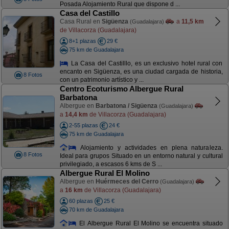
Posada Alojamiento Rural que dispone d ...
Casa del Castillo
Casa Rural en
Sigüenza
a
11,5 km
(Guadalajara)
de Villacorza (Guadalajara)
8+1 plazas
29 €
75 km de Guadalajara
La Casa del Castilllo, es un exclusivo hotel rural con
encanto en Sigüenza, es una ciudad cargada de historia,
8 Fotos
con un patrimonio artístico y ...
Centro Ecoturismo Albergue Rural
Barbatona
Albergue en
Barbatona / Sigüenza
(Guadalajara)
a
14,4 km
de Villacorza (Guadalajara)
2-55 plazas
24 €
75 km de Guadalajara
Alojamiento y actividades en plena naturaleza.
8 Fotos
Ideal para grupos Situado en un entorno natural y cultural
privilegiado, a escasos 6 kms de S ...
Albergue Rural El Molino
Albergue en
Huérmeces del Cerro
(Guadalajara)
a
16 km
de Villacorza (Guadalajara)
60 plazas
25 €
70 km de Guadalajara
El Albergue Rural El Molino se encuentra situado