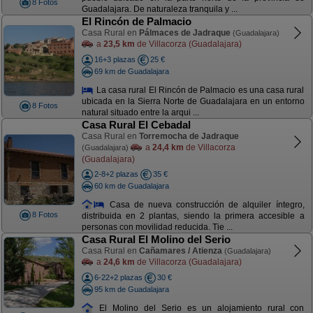
8 Fotos
Guadalajara. De naturaleza tranquila y ...
El Rincón de Palmacio
Casa Rural en
Pálmaces de Jadraque
(Guadalajara)
a
23,5 km
de Villacorza (Guadalajara)
16+3 plazas
25 €
69 km de Guadalajara
La casa rural El Rincón de Palmacio es una casa rural
ubicada en la Sierra Norte de Guadalajara en un entorno
8 Fotos
natural situado entre la arqui ...
Casa Rural El Cebadal
Casa Rural en
Torremocha de Jadraque
a
24,4 km
de Villacorza
(Guadalajara)
(Guadalajara)
2-8+2 plazas
35 €
60 km de Guadalajara
Casa de nueva construcción de alquiler íntegro,
8 Fotos
distribuida en 2 plantas, siendo la primera accesible a
personas con movilidad reducida. Tie ...
Casa Rural El Molino del Serio
Casa Rural en
Cañamares / Atienza
(Guadalajara)
a
24,6 km
de Villacorza (Guadalajara)
6-22+2 plazas
30 €
95 km de Guadalajara
El Molino del Serio es un alojamiento rural con