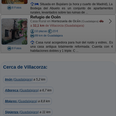
Situada en Bujalaro (a hora y cuarto de Madrid), La
8 Fotos
Bodega del Abuelo es un conjunto de apartamentos
rurales, levantados sobre las ruinas de ...
Refugio de Océn
Casa Rural en
Hortezuela de Océn
(Guadalajara)
a
32,1 km
de Villacorza (Guadalajara)
10 plazas
23 €
89 km de Guadalajara
Casa rural acogedora para huir del ruido y estres.. Es
una casa antigua totalmente reformada. Cuenta con 4
8 Fotos
habitaciones dobles y 1 triple. C ...
Cerca de Villacorza:
Imón
(Guadalajara)
a 5,2 km
Alboreca
(Guadalajara)
a 6,7 km
Mojares
(Guadalajara)
a 8,8 km
Sigüenza
(Guadalajara)
a 11 km