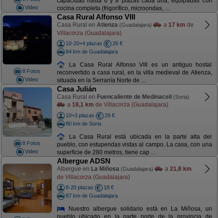
capacidad hasta 6 y 8 plazas cada una, equipadas con
Video
cocina completa (frigorífico, microondas, ...
Casa Rural Alfonso VIII
Casa Rural en
Atienza
a
17 km
de
(Guadalajara)
Villacorza (Guadalajara)
10-20+4 plazas
26 €
84 km de Guadalajara
La Casa Rural Alfonso VIII es un antiguo hostal
8 Fotos
reconvertido a casa rural, en la villa medieval de Atienza,
Video
situada en la Serranía Norte de ...
Casa Julián
Casa Rural en
Fuencaliente de Medinaceli
(Soria)
a
18,1 km
de Villacorza (Guadalajara)
10+3 plazas
29 €
80 km de Soria
La Casa Rural está ubicada en la parte alta del
8 Fotos
pueblo, con estupendas vistas al campo. La casa, con una
Video
superficie de 280 metros, tiene cap ...
Albergue ADSN
Albergue en
La Miñosa
a
21,8 km
(Guadalajara)
de Villacorza (Guadalajara)
8-20 plazas
18 €
87 km de Guadalajara
Nuestro albergue solidario está en La Miñosa, un
pueblo ubicado en la parte norte de la provincia de