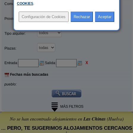
COOKIES
.
Comunidades:
Provincias/Islas:
Tipo alquiler:
Plazas:
X
Entrada:
Salida:
Fechas más buscadas
pueblo:
MÁS FILTROS
No se han encontrado alojamientos en
Las Chinas
(Huelva)
... PERO, TE SUGERIMOS ALOJAMIENTOS CERCANOS
: