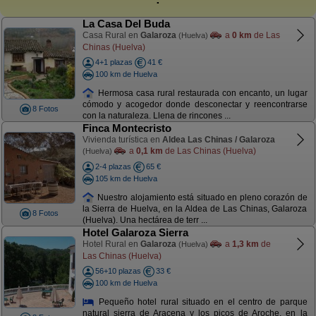
La Casa Del Buda
Casa Rural en
Galaroza
a
0 km
de Las
(Huelva)
Chinas (Huelva)
4+1 plazas
41 €
100 km de Huelva
Hermosa casa rural restaurada con encanto, un lugar
cómodo y acogedor donde desconectar y reencontrarse
8 Fotos
con la naturaleza. Llena de rincones ...
Finca Montecristo
Vivienda turística en
Aldea Las Chinas / Galaroza
a
0,1 km
de Las Chinas (Huelva)
(Huelva)
2-4 plazas
65 €
105 km de Huelva
Nuestro alojamiento está situado en pleno corazón de
la Sierra de Huelva, en la Aldea de Las Chinas, Galaroza
8 Fotos
(Huelva). Una hectárea de terr ...
Hotel Galaroza Sierra
Hotel Rural en
Galaroza
a
1,3 km
de
(Huelva)
Las Chinas (Huelva)
56+10 plazas
33 €
100 km de Huelva
Pequeño hotel rural situado en el centro de parque
natural sierra de Aracena y los picos de Aroche, en la