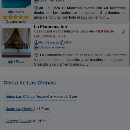
110 km de Huelva
La Finca El Manzano cuenta con 40 hectáreas,
8 Fotos
dentro de las cuales se encuentran 3 viviendas de
alojamiento rural, con todo el equipamiento n ...
(1 comentario)
La Flamenca Inn
Casa Rural en
Cortelazor
a
8,8 km
de
(Huelva)
Las Chinas (Huelva)
6-14+3 plazas
30 €
100 km de Huelva
La Flamenca Inn es una casa Boutique. Sus interiores
se adquirieron en subastas y anticuarios de Inglaterra.
8 Fotos
Creando un alojamiento único y ...
Cerca de Las Chinas:
Aldea Las Chinas
(Huelva)
a menos de 1 km
Galaroza
(Huelva)
a 1,5 km
Jabugo
(Huelva)
a 1,8 km