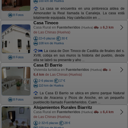
100 km de Huelva
La casa se encuentra en una pintoresca aldea de
Almonaster la Real llamada la Canaleja. La casa está
8 Fotos
totalmente equipada. Hay calefacción en ...
Casa Tinoco
Casa Rural en
Fuenteheridos
a
6,3 km
(Huelva)
de Las Chinas (Huelva)
22+5 plazas
30 €
108 km de Huelva
La casa de Don Tinoco de Castilla de finales del s.
XVIII, cobija en sus muros la historia del pueblo, desde
8 Fotos
ella se labró su presente y aho ...
Casa El Barrio
Vivienda turística en
Fuenteheridos
a
(Huelva)
6,4 km
de Las Chinas (Huelva)
2-6 plazas
17 €
110 km de Huelva
La Casa El Barrio se ubica en pleno parque Natural
sierra de Aracena y Picos de Aroche, en un pequeño
8 Fotos
pueblecito llamado Fuenteheridos. Cuen ...
Alojamientos Rurales Biarritz
Casa Rural en
Fuenteheridos
a
6,4 km
(Huelva)
de Las Chinas (Huelva)
2-32+5 plazas
28 €
100 km de Huelva