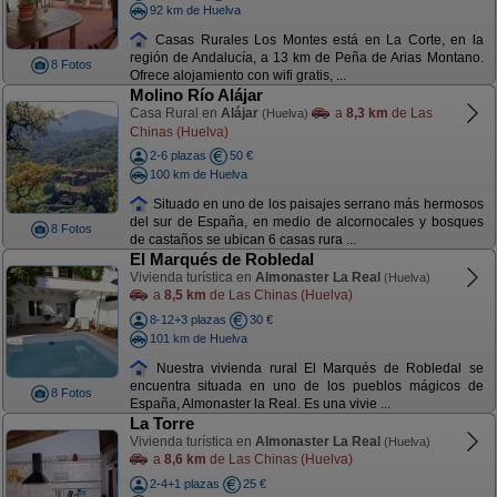
92 km de Huelva
Casas Rurales Los Montes está en La Corte, en la
región de Andalucía, a 13 km de Peña de Arias Montano.
8 Fotos
Ofrece alojamiento con wifi gratis, ...
Molino Río Alájar
Casa Rural en
Alájar
a
8,3 km
de Las
(Huelva)
Chinas (Huelva)
2-6 plazas
50 €
100 km de Huelva
Situado en uno de los paisajes serrano más hermosos
del sur de España, en medio de alcornocales y bosques
8 Fotos
de castaños se ubican 6 casas rura ...
El Marqués de Robledal
Vivienda turística en
Almonaster La Real
(Huelva)
a
8,5 km
de Las Chinas (Huelva)
8-12+3 plazas
30 €
101 km de Huelva
Nuestra vivienda rural El Marqués de Robledal se
encuentra situada en uno de los pueblos mágicos de
8 Fotos
España, Almonaster la Real. Es una vivie ...
La Torre
Vivienda turística en
Almonaster La Real
(Huelva)
a
8,6 km
de Las Chinas (Huelva)
2-4+1 plazas
25 €