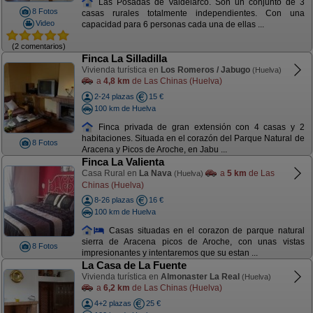
Las Posadas de Valdelarco. Son un conjunto de 3
8 Fotos
casas rurales totalmente independientes. Con una
Video
capacidad para 6 personas cada una de ellas ...
(2 comentarios)
Finca La Silladilla
Vivienda turística en
Los Romeros / Jabugo
(Huelva)
a
4,8 km
de Las Chinas (Huelva)
2-24 plazas
15 €
100 km de Huelva
Finca privada de gran extensión con 4 casas y 2
habitaciones. Situada en el corazón del Parque Natural de
8 Fotos
Aracena y Picos de Aroche, en Jabu ...
Finca La Valienta
Casa Rural en
La Nava
a
5 km
de Las
(Huelva)
Chinas (Huelva)
8-26 plazas
16 €
100 km de Huelva
Casas situadas en el corazon de parque natural
sierra de Aracena picos de Aroche, con unas vistas
8 Fotos
impresionantes y intentaremos que su estan ...
La Casa de La Fuente
Vivienda turística en
Almonaster La Real
(Huelva)
a
6,2 km
de Las Chinas (Huelva)
4+2 plazas
25 €