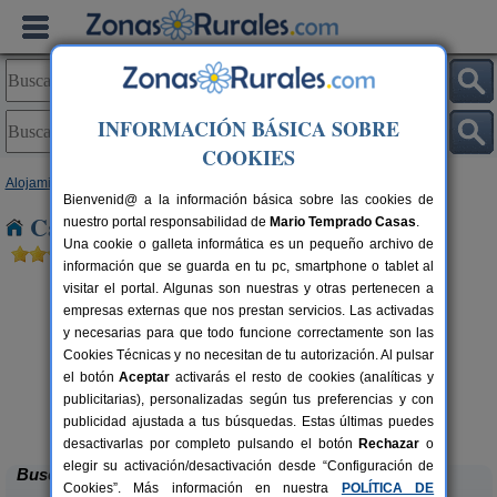
INFORMACIÓN BÁSICA SOBRE
COOKIES
Alojamientos
>
Andalucía
>
Huelva
> Las Chinas
Bienvenid@ a la información básica sobre las cookies de
Casas Rurales cerca de Las Chinas
nuestro portal responsabilidad de
Mario Temprado Casas
.
Una cookie o galleta informática es un pequeño archivo de
información que se guarda en tu pc, smartphone o tablet al
visitar el portal. Algunas son nuestras y otras pertenecen a
empresas externas que nos prestan servicios. Las activadas
y necesarias para que todo funcione correctamente son las
Cookies Técnicas y no necesitan de tu autorización. Al pulsar
el botón
Aceptar
activarás el resto de cookies (analíticas y
Apartamentos Rurales Finca La
6+2 pers.
publicitarias), personalizadas según tus preferencias y con
40 €
Media Legua
rs.
desde
 €
publicidad ajustada a tus búsquedas. Estas últimas puedes
Aracena (Huelva)
desactivarlas por completo pulsando el botón
Rechazar
o
elegir su activación/desactivación desde “Configuración de
Buscar
Cookies”. Más información en nuestra
POLÍTICA DE