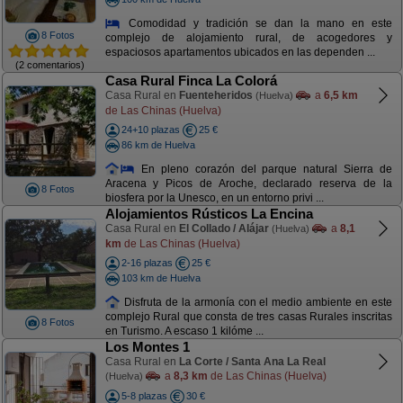
Comodidad y tradición se dan la mano en este
8 Fotos
complejo de alojamiento rural, de acogedores y
espaciosos apartamentos ubicados en las dependen ...
(2 comentarios)
Casa Rural Finca La Colorá
Casa Rural en
Fuenteheridos
a
6,5 km
(Huelva)
de Las Chinas (Huelva)
24+10 plazas
25 €
86 km de Huelva
En pleno corazón del parque natural Sierra de
Aracena y Picos de Aroche, declarado reserva de la
8 Fotos
biosfera por la Unesco, en un entorno privi ...
Alojamientos Rústicos La Encina
Casa Rural en
El Collado / Alájar
a
8,1
(Huelva)
km
de Las Chinas (Huelva)
2-16 plazas
25 €
103 km de Huelva
Disfruta de la armonía con el medio ambiente en este
complejo Rural que consta de tres casas Rurales inscritas
8 Fotos
en Turismo. A escaso 1 kilóme ...
Los Montes 1
Casa Rural en
La Corte / Santa Ana La Real
a
8,3 km
de Las Chinas (Huelva)
(Huelva)
5-8 plazas
30 €