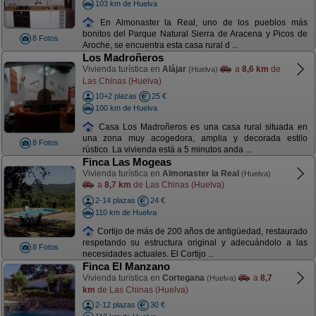
103 km de Huelva
En Almonaster la Real, uno de los pueblos más
bonitos del Parque Natural Sierra de Aracena y Picos de
8 Fotos
Aroche, se encuentra esta casa rural d ...
Los Madroñeros
Vivienda turística en
Alájar
a
8,6 km
de
(Huelva)
Las Chinas (Huelva)
10+2 plazas
25 €
100 km de Huelva
Casa Los Madroñeros es una casa rural situada en
una zona muy acogedora, amplia y decorada estilo
8 Fotos
rústico. La vivienda está a 5 minutos anda ...
Finca Las Mogeas
Vivienda turística en
Almonaster la Real
(Huelva)
a
8,7 km
de Las Chinas (Huelva)
2-14 plazas
24 €
110 km de Huelva
Cortijo de más de 200 años de antigüedad, restaurado
respetando su estructura original y adecuándolo a las
8 Fotos
necesidades actuales. El Cortijo ...
Finca El Manzano
Vivienda turística en
Cortegana
a
8,7
(Huelva)
km
de Las Chinas (Huelva)
2-12 plazas
30 €