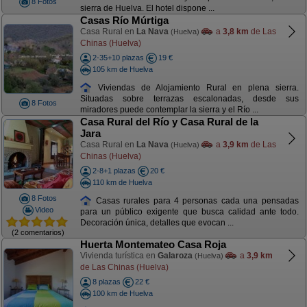
8 Fotos
sierra de Huelva. El hotel dispone ...
Casas Río Múrtiga
Casa Rural en
La Nava
a
3,8 km
de Las
(Huelva)
Chinas (Huelva)
2-35+10 plazas
19 €
105 km de Huelva
Viviendas de Alojamiento Rural en plena sierra.
Situadas sobre terrazas escalonadas, desde sus
8 Fotos
miradores puede contemplar la sierra y el Río ...
Casa Rural del Río y Casa Rural de la
Jara
Casa Rural en
La Nava
a
3,9 km
de Las
(Huelva)
Chinas (Huelva)
2-8+1 plazas
20 €
110 km de Huelva
8 Fotos
Casas rurales para 4 personas cada una pensadas
Video
para un público exigente que busca calidad ante todo.
Decoración única, detalles que evocan ...
(2 comentarios)
Huerta Montemateo Casa Roja
Vivienda turística en
Galaroza
a
3,9 km
(Huelva)
de Las Chinas (Huelva)
8 plazas
22 €
100 km de Huelva