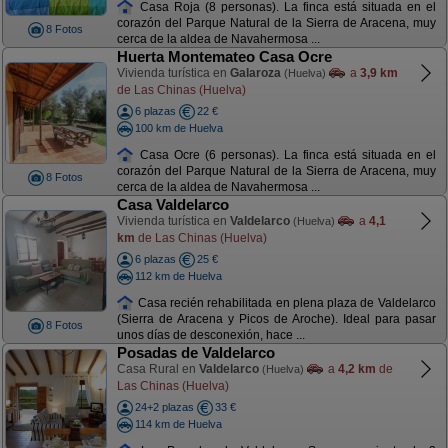
Casa Roja (8 personas). La finca está situada en el
corazón del Parque Natural de la Sierra de Aracena, muy
8 Fotos
cerca de la aldea de Navahermosa ...
Huerta Montemateo Casa Ocre
Vivienda turística en
Galaroza
a
3,9 km
(Huelva)
de Las Chinas (Huelva)
6 plazas
22 €
100 km de Huelva
Casa Ocre (6 personas). La finca está situada en el
corazón del Parque Natural de la Sierra de Aracena, muy
8 Fotos
cerca de la aldea de Navahermosa ...
Casa Valdelarco
Vivienda turística en
Valdelarco
a
4,1
(Huelva)
km
de Las Chinas (Huelva)
6 plazas
25 €
112 km de Huelva
Casa recién rehabilitada en plena plaza de Valdelarco
(Sierra de Aracena y Picos de Aroche). Ideal para pasar
8 Fotos
unos días de desconexión, hace ...
Posadas de Valdelarco
Casa Rural en
Valdelarco
a
4,2 km
de
(Huelva)
Las Chinas (Huelva)
24+2 plazas
33 €
114 km de Huelva