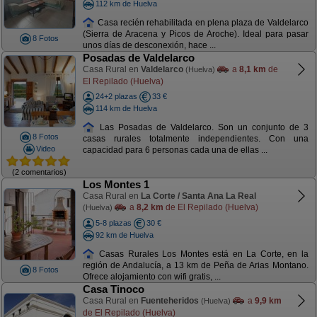
112 km de Huelva
Casa recién rehabilitada en plena plaza de Valdelarco
(Sierra de Aracena y Picos de Aroche). Ideal para pasar
8 Fotos
unos días de desconexión, hace ...
Posadas de Valdelarco
Casa Rural en
Valdelarco
a
8,1 km
de
(Huelva)
El Repilado (Huelva)
24+2 plazas
33 €
114 km de Huelva
Las Posadas de Valdelarco. Son un conjunto de 3
8 Fotos
casas rurales totalmente independientes. Con una
Video
capacidad para 6 personas cada una de ellas ...
(2 comentarios)
Los Montes 1
Casa Rural en
La Corte / Santa Ana La Real
a
8,2 km
de El Repilado (Huelva)
(Huelva)
5-8 plazas
30 €
92 km de Huelva
Casas Rurales Los Montes está en La Corte, en la
región de Andalucía, a 13 km de Peña de Arias Montano.
8 Fotos
Ofrece alojamiento con wifi gratis, ...
Casa Tinoco
Casa Rural en
Fuenteheridos
a
9,9 km
(Huelva)
de El Repilado (Huelva)