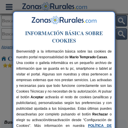
INFORMACIÓN BÁSICA SOBRE
COOKIES
Alojamientos
>
Andalucía
>
Huelva
> El Repilado
Bienvenid@ a la información básica sobre las cookies de
Casas Rurales cerca de El Repilado
nuestro portal responsabilidad de
Mario Temprado Casas
.
Una cookie o galleta informática es un pequeño archivo de
información que se guarda en tu pc, smartphone o tablet al
visitar el portal. Algunas son nuestras y otras pertenecen a
empresas externas que nos prestan servicios. Las activadas
y necesarias para que todo funcione correctamente son las
Cookies Técnicas y no necesitan de tu autorización. Al pulsar
el botón
Aceptar
activarás el resto de cookies (analíticas y
rs.
publicitarias), personalizadas según tus preferencias y con
 €
Casa Mirador Los Bravos
4+1 pers.
37 €
publicidad ajustada a tus búsquedas. Estas últimas puedes
Aroche (Huelva)
desde
desactivarlas por completo pulsando el botón
Rechazar
o
elegir su activación/desactivación desde “Configuración de
Buscar
Cookies”. Más información en nuestra
POLÍTICA DE