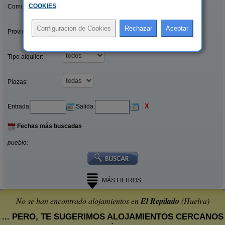
COOKIES
.
Comunidades:
Provincias/Islas:
Tipo alquiler:
Plazas:
X
Entrada:
Salida:
Fechas más buscadas
pueblo:
MÁS FILTROS
No se han encontrado alojamientos en
El Repilado
(Huelva)
... PERO, TE SUGERIMOS ALOJAMIENTOS CERCANOS
: