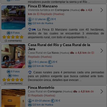
miradores puede contemplar la sierra y el Río ...
Finca El Manzano
Vivienda turística en
Cortegana
a
4,6
(Huelva)
km
de El Repilado (Huelva)
2-12 plazas
30 €
110 km de Huelva
La Finca El Manzano cuenta con 40 hectáreas,
8 Fotos
dentro de las cuales se encuentran 3 viviendas de
alojamiento rural, con todo el equipamiento n ...
(1 comentario)
Casa Rural del Río y Casa Rural de la
Jara
Casa Rural en
La Nava
a
4,6 km
de El
(Huelva)
Repilado (Huelva)
2-8+1 plazas
20 €
110 km de Huelva
8 Fotos
Casas rurales para 4 personas cada una pensadas
Video
para un público exigente que busca calidad ante todo.
Decoración única, detalles que evocan ...
(2 comentarios)
Finca Montefrío
Casa Rural en
Cortegana
a
4,8 km
de
(Huelva)
El Repilado (Huelva)
4-10+10 plazas
30 €
110 km de Huelva