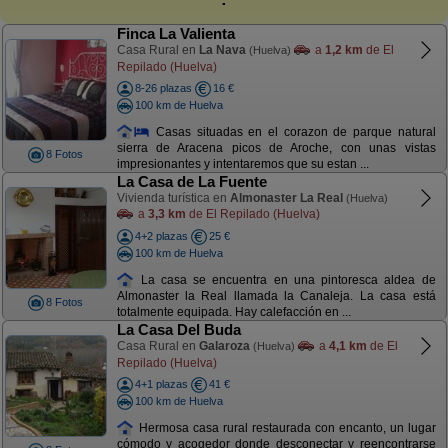
Finca La Valienta
Casa Rural en
La Nava
a
1,2 km
de El
(Huelva)
Repilado (Huelva)
8-26 plazas
16 €
100 km de Huelva
Casas situadas en el corazon de parque natural
sierra de Aracena picos de Aroche, con unas vistas
8 Fotos
impresionantes y intentaremos que su estan ...
La Casa de La Fuente
Vivienda turística en
Almonaster La Real
(Huelva)
a
3,3 km
de El Repilado (Huelva)
4+2 plazas
25 €
100 km de Huelva
La casa se encuentra en una pintoresca aldea de
Almonaster la Real llamada la Canaleja. La casa está
8 Fotos
totalmente equipada. Hay calefacción en ...
La Casa Del Buda
Casa Rural en
Galaroza
a
4,1 km
de El
(Huelva)
Repilado (Huelva)
4+1 plazas
41 €
100 km de Huelva
Hermosa casa rural restaurada con encanto, un lugar
cómodo y acogedor donde desconectar y reencontrarse