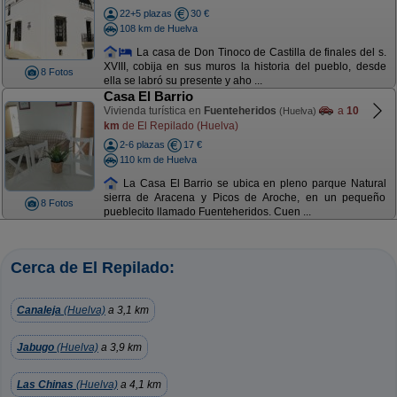
22+5 plazas
30 €
108 km de Huelva
La casa de Don Tinoco de Castilla de finales del s.
XVIII, cobija en sus muros la historia del pueblo, desde
8 Fotos
ella se labró su presente y aho ...
Casa El Barrio
Vivienda turística en
Fuenteheridos
a
10
(Huelva)
km
de El Repilado (Huelva)
2-6 plazas
17 €
110 km de Huelva
La Casa El Barrio se ubica en pleno parque Natural
sierra de Aracena y Picos de Aroche, en un pequeño
8 Fotos
pueblecito llamado Fuenteheridos. Cuen ...
Cerca de El Repilado:
Canaleja
(Huelva)
a 3,1 km
Jabugo
(Huelva)
a 3,9 km
Las Chinas
(Huelva)
a 4,1 km