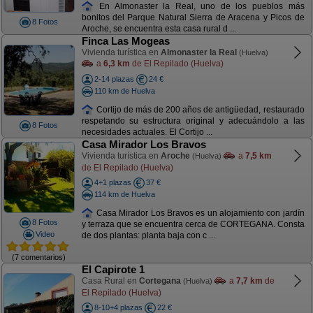
En Almonaster la Real, uno de los pueblos más
bonitos del Parque Natural Sierra de Aracena y Picos de
8 Fotos
Aroche, se encuentra esta casa rural d ...
Finca Las Mogeas
Vivienda turística en
Almonaster la Real
(Huelva)
a
6,3 km
de El Repilado (Huelva)
2-14 plazas
24 €
110 km de Huelva
Cortijo de más de 200 años de antigüedad, restaurado
respetando su estructura original y adecuándolo a las
8 Fotos
necesidades actuales. El Cortijo ...
Casa Mirador Los Bravos
Vivienda turística en
Aroche
a
7,5 km
(Huelva)
de El Repilado (Huelva)
4+1 plazas
37 €
114 km de Huelva
Casa Mirador Los Bravos es un alojamiento con jardín
8 Fotos
y terraza que se encuentra cerca de CORTEGANA. Consta
Video
de dos plantas: planta baja con c ...
(7 comentarios)
El Capirote 1
Casa Rural en
Cortegana
a
7,7 km
de
(Huelva)
El Repilado (Huelva)
8-10+4 plazas
22 €