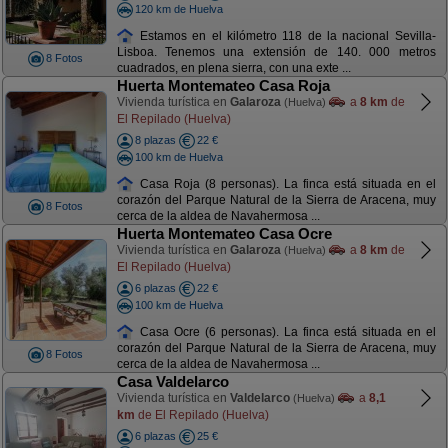
120 km de Huelva
Estamos en el kilómetro 118 de la nacional Sevilla-
Lisboa. Tenemos una extensión de 140. 000 metros
8 Fotos
cuadrados, en plena sierra, con una exte ...
Huerta Montemateo Casa Roja
Vivienda turística en
Galaroza
a
8 km
de
(Huelva)
El Repilado (Huelva)
8 plazas
22 €
100 km de Huelva
Casa Roja (8 personas). La finca está situada en el
corazón del Parque Natural de la Sierra de Aracena, muy
8 Fotos
cerca de la aldea de Navahermosa ...
Huerta Montemateo Casa Ocre
Vivienda turística en
Galaroza
a
8 km
de
(Huelva)
El Repilado (Huelva)
6 plazas
22 €
100 km de Huelva
Casa Ocre (6 personas). La finca está situada en el
corazón del Parque Natural de la Sierra de Aracena, muy
8 Fotos
cerca de la aldea de Navahermosa ...
Casa Valdelarco
Vivienda turística en
Valdelarco
a
8,1
(Huelva)
km
de El Repilado (Huelva)
6 plazas
25 €