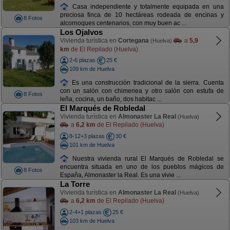
Casa independiente y totalmente equipada en una
preciosa finca de 10 hectáreas rodeada de encinas y
8 Fotos
alcornoques centenarios, con muy buen ac ...
Los Ojalvos
Vivienda turística en
Cortegana
a
5,9
(Huelva)
km
de El Repilado (Huelva)
2-6 plazas
25 €
109 km de Huelva
Es una construcción tradicional de la sierra. Cuenta
con un salón con chimenea y otro salón con estufa de
8 Fotos
leña, cocina, un baño, dos habitac ...
El Marqués de Robledal
Vivienda turística en
Almonaster La Real
(Huelva)
a
6,2 km
de El Repilado (Huelva)
8-12+3 plazas
30 €
101 km de Huelva
Nuestra vivienda rural El Marqués de Robledal se
encuentra situada en uno de los pueblos mágicos de
8 Fotos
España, Almonaster la Real. Es una vivie ...
La Torre
Vivienda turística en
Almonaster La Real
(Huelva)
a
6,2 km
de El Repilado (Huelva)
2-4+1 plazas
25 €
103 km de Huelva