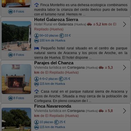
Finca Montefrio es una dehesa ecologica combinamos
nuestra labor la crianza del cerdo iberico puro de bellota
8 Fotos
con el turismo rural. Hemos re ...
Hotel Galaroza Sierra
Hotel Rural en
Galaroza
a
5,2 km
de El
(Huelva)
Repilado (Huelva)
56+10 plazas
33 €
100 km de Huelva
Pequeño hotel rural situado en el centro de parque
natural sierra de Aracena y los picos de Aroche, en la
8 Fotos
sierra de Huelva. El hotel dispone ...
Parajes del Chanza
Vivienda turística en
Cortegana
a
5,3
(Huelva)
km
de El Repilado (Huelva)
4-6+2 plazas
25 €
115 km de Huelva
Casa rural en el parque natural sierra de Aracena y
picos de Aroche. Situada a muy cerca de la población de
8 Fotos
Cortegana. En pleno corazon de l ...
Finca Navareonda
Vivienda turística en
Cortegana
a
5,8
(Huelva)
km
de El Repilado (Huelva)
10 plazas
25 €
115 km de Huelva