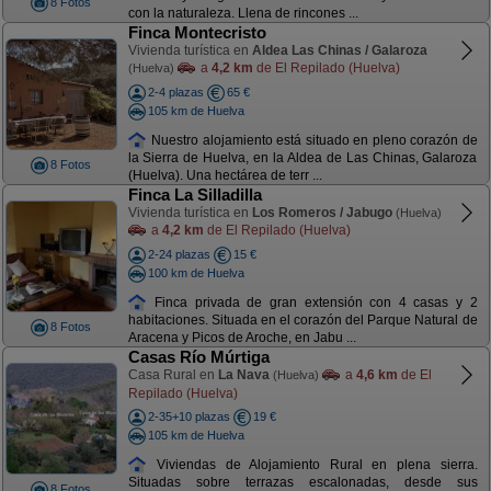
8 Fotos
con la naturaleza. Llena de rincones ...
Finca Montecristo
Vivienda turística en
Aldea Las Chinas / Galaroza
a
4,2 km
de El Repilado (Huelva)
(Huelva)
2-4 plazas
65 €
105 km de Huelva
Nuestro alojamiento está situado en pleno corazón de
la Sierra de Huelva, en la Aldea de Las Chinas, Galaroza
8 Fotos
(Huelva). Una hectárea de terr ...
Finca La Silladilla
Vivienda turística en
Los Romeros / Jabugo
(Huelva)
a
4,2 km
de El Repilado (Huelva)
2-24 plazas
15 €
100 km de Huelva
Finca privada de gran extensión con 4 casas y 2
habitaciones. Situada en el corazón del Parque Natural de
8 Fotos
Aracena y Picos de Aroche, en Jabu ...
Casas Río Múrtiga
Casa Rural en
La Nava
a
4,6 km
de El
(Huelva)
Repilado (Huelva)
2-35+10 plazas
19 €
105 km de Huelva
Viviendas de Alojamiento Rural en plena sierra.
Situadas sobre terrazas escalonadas, desde sus
8 Fotos