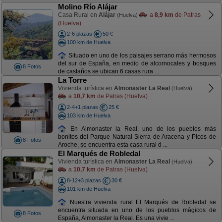
Molino Río Alájar
Casa Rural en
Alájar
a
8,9 km
de Patras
(Huelva)
(Huelva)
2-6 plazas
50 €
100 km de Huelva
Situado en uno de los paisajes serrano más hermosos
del sur de España, en medio de alcornocales y bosques
8 Fotos
de castaños se ubican 6 casas rura ...
La Torre
Vivienda turística en
Almonaster La Real
(Huelva)
a
10,7 km
de Patras (Huelva)
2-4+1 plazas
25 €
103 km de Huelva
En Almonaster la Real, uno de los pueblos más
bonitos del Parque Natural Sierra de Aracena y Picos de
8 Fotos
Aroche, se encuentra esta casa rural d ...
El Marqués de Robledal
Vivienda turística en
Almonaster La Real
(Huelva)
a
10,7 km
de Patras (Huelva)
8-12+3 plazas
30 €
101 km de Huelva
Nuestra vivienda rural El Marqués de Robledal se
encuentra situada en uno de los pueblos mágicos de
8 Fotos
España, Almonaster la Real. Es una vivie ...