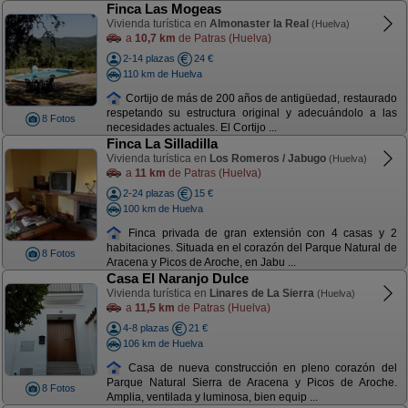
Finca Las Mogeas
Vivienda turística en
Almonaster la Real
(Huelva)
a
10,7 km
de Patras (Huelva)
2-14 plazas
24 €
110 km de Huelva
Cortijo de más de 200 años de antigüedad, restaurado
respetando su estructura original y adecuándolo a las
8 Fotos
necesidades actuales. El Cortijo ...
Finca La Silladilla
Vivienda turística en
Los Romeros / Jabugo
(Huelva)
a
11 km
de Patras (Huelva)
2-24 plazas
15 €
100 km de Huelva
Finca privada de gran extensión con 4 casas y 2
habitaciones. Situada en el corazón del Parque Natural de
8 Fotos
Aracena y Picos de Aroche, en Jabu ...
Casa El Naranjo Dulce
Vivienda turística en
Linares de La Sierra
(Huelva)
a
11,5 km
de Patras (Huelva)
4-8 plazas
21 €
106 km de Huelva
Casa de nueva construcción en pleno corazón del
Parque Natural Sierra de Aracena y Picos de Aroche.
8 Fotos
Amplia, ventilada y luminosa, bien equip ...