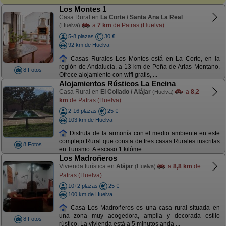
Los Montes 1
Casa Rural en
La Corte / Santa Ana La Real
a
7 km
de Patras (Huelva)
(Huelva)
5-8 plazas
30 €
92 km de Huelva
Casas Rurales Los Montes está en La Corte, en la
región de Andalucía, a 13 km de Peña de Arias Montano.
8 Fotos
Ofrece alojamiento con wifi gratis, ...
Alojamientos Rústicos La Encina
Casa Rural en
El Collado / Alájar
a
8,2
(Huelva)
km
de Patras (Huelva)
2-16 plazas
25 €
103 km de Huelva
Disfruta de la armonía con el medio ambiente en este
complejo Rural que consta de tres casas Rurales inscritas
8 Fotos
en Turismo. A escaso 1 kilóme ...
Los Madroñeros
Vivienda turística en
Alájar
a
8,8 km
de
(Huelva)
Patras (Huelva)
10+2 plazas
25 €
100 km de Huelva
Casa Los Madroñeros es una casa rural situada en
una zona muy acogedora, amplia y decorada estilo
8 Fotos
rústico. La vivienda está a 5 minutos anda ...