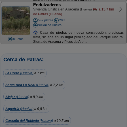
Endulzaderos
Vivienda turística en
Aracena
a
15,7 km
(Huelva)
de Patras (Huelva)
5+2 plazas
20 €
90 km de Huelva
Casa de piedra, de nueva construcción, preciosas
vista, situada en un lugar privilegiado del Parque Natural
8 Fotos
Sierra de Aracena y Picos de Aro ...
Cerca de Patras:
La Corte
(Huelva)
a 7 km
Santa Ana La Real
(Huelva)
a 7,2 km
Alajar
(Huelva)
a 8,9 km
Aguafria
(Huelva)
a 9,8 km
Castaño del Robledo
(Huelva)
a 10,5 km