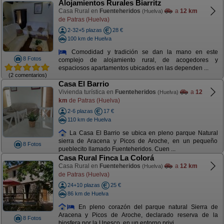
Alojamientos Rurales Biarritz
Casa Rural en
Fuenteheridos
a
12 km
(Huelva)
de Patras (Huelva)
2-32+5 plazas
28 €
100 km de Huelva
Comodidad y tradición se dan la mano en este
8 Fotos
complejo de alojamiento rural, de acogedores y
espaciosos apartamentos ubicados en las dependen ...
(2 comentarios)
Casa El Barrio
Vivienda turística en
Fuenteheridos
a
12
(Huelva)
km
de Patras (Huelva)
2-6 plazas
17 €
110 km de Huelva
La Casa El Barrio se ubica en pleno parque Natural
sierra de Aracena y Picos de Aroche, en un pequeño
8 Fotos
pueblecito llamado Fuenteheridos. Cuen ...
Casa Rural Finca La Colorá
Casa Rural en
Fuenteheridos
a
12 km
(Huelva)
de Patras (Huelva)
24+10 plazas
25 €
86 km de Huelva
En pleno corazón del parque natural Sierra de
Aracena y Picos de Aroche, declarado reserva de la
8 Fotos
biosfera por la Unesco, en un entorno privi ...