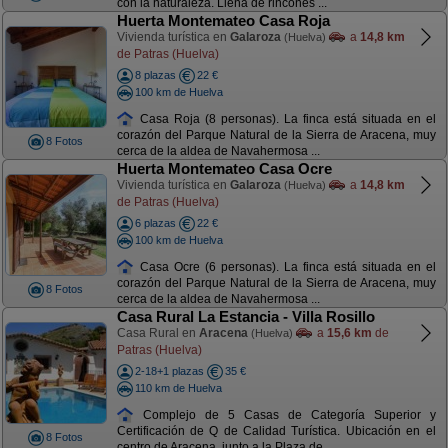
con la naturaleza. Llena de rincones ...
Huerta Montemateo Casa Roja
Vivienda turística en
Galaroza
a
14,8 km
(Huelva)
de Patras (Huelva)
8 plazas
22 €
100 km de Huelva
Casa Roja (8 personas). La finca está situada en el
corazón del Parque Natural de la Sierra de Aracena, muy
8 Fotos
cerca de la aldea de Navahermosa ...
Huerta Montemateo Casa Ocre
Vivienda turística en
Galaroza
a
14,8 km
(Huelva)
de Patras (Huelva)
6 plazas
22 €
100 km de Huelva
Casa Ocre (6 personas). La finca está situada en el
corazón del Parque Natural de la Sierra de Aracena, muy
8 Fotos
cerca de la aldea de Navahermosa ...
Casa Rural La Estancia - Villa Rosillo
Casa Rural en
Aracena
a
15,6 km
de
(Huelva)
Patras (Huelva)
2-18+1 plazas
35 €
110 km de Huelva
Complejo de 5 Casas de Categoría Superior y
Certificación de Q de Calidad Turística. Ubicación en el
8 Fotos
centro de Aracena, junto a la Plaza de ...