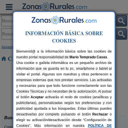
INFORMACIÓN BÁSICA SOBRE
COOKIES
Alojamientos
>
Andalucía
>
Huelva
> Patras
Bienvenid@ a la información básica sobre las cookies de
Casas Rurales cerca de Patras
nuestro portal responsabilidad de
Mario Temprado Casas
.
Una cookie o galleta informática es un pequeño archivo de
información que se guarda en tu pc, smartphone o tablet al
visitar el portal. Algunas son nuestras y otras pertenecen a
empresas externas que nos prestan servicios. Las activadas
y necesarias para que todo funcione correctamente son las
Cookies Técnicas y no necesitan de tu autorización. Al pulsar
rs.
el botón
Aceptar
activarás el resto de cookies (analíticas y
 €
Casa Mirador Los Bravos
4+1 pers.
publicitarias), personalizadas según tus preferencias y con
37 €
Aroche (Huelva)
desde
publicidad ajustada a tus búsquedas. Estas últimas puedes
desactivarlas por completo pulsando el botón
Rechazar
o
Buscar
elegir su activación/desactivación desde “Configuración de
Cookies”. Más información en nuestra
POLÍTICA DE
Comunidades: