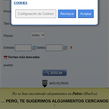
COOKIES
.
Provincias/Islas:
Tipo alquiler:
Plazas:
X
Entrada:
Salida:
Fechas más buscadas
pueblo:
MÁS FILTROS
No se han encontrado alojamientos en
Patras
(Huelva)
... PERO, TE SUGERIMOS ALOJAMIENTOS CERCANOS
: