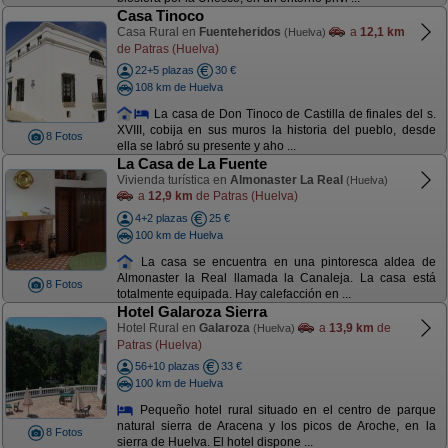
Casa Tinoco
Casa Rural en
Fuenteheridos
a
12,1 km
(Huelva)
de Patras (Huelva)
22+5 plazas
30 €
108 km de Huelva
La casa de Don Tinoco de Castilla de finales del s.
XVIII, cobija en sus muros la historia del pueblo, desde
8 Fotos
ella se labró su presente y aho ...
La Casa de La Fuente
Vivienda turística en
Almonaster La Real
(Huelva)
a
12,9 km
de Patras (Huelva)
4+2 plazas
25 €
100 km de Huelva
La casa se encuentra en una pintoresca aldea de
Almonaster la Real llamada la Canaleja. La casa está
8 Fotos
totalmente equipada. Hay calefacción en ...
Hotel Galaroza Sierra
Hotel Rural en
Galaroza
a
13,9 km
de
(Huelva)
Patras (Huelva)
56+10 plazas
33 €
100 km de Huelva
Pequeño hotel rural situado en el centro de parque
natural sierra de Aracena y los picos de Aroche, en la
8 Fotos
sierra de Huelva. El hotel dispone ...