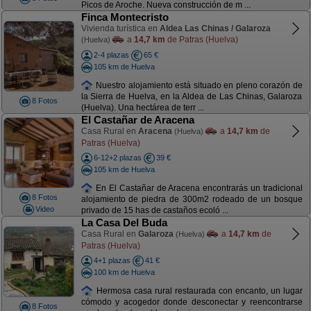
Picos de Aroche. Nueva construcción de m ...
Finca Montecristo
Vivienda turística en
Aldea Las Chinas / Galaroza
a
14,7 km
de Patras (Huelva)
(Huelva)
2-4 plazas
65 €
105 km de Huelva
Nuestro alojamiento está situado en pleno corazón de
la Sierra de Huelva, en la Aldea de Las Chinas, Galaroza
8 Fotos
(Huelva). Una hectárea de terr ...
El Castañar de Aracena
Casa Rural en
Aracena
a
14,7 km
de
(Huelva)
Patras (Huelva)
6-12+2 plazas
39 €
105 km de Huelva
En El Castañar de Aracena encontrarás un tradicional
8 Fotos
alojamiento de piedra de 300m2 rodeado de un bosque
Video
privado de 15 has de castaños ecoló ...
La Casa Del Buda
Casa Rural en
Galaroza
a
14,7 km
de
(Huelva)
Patras (Huelva)
4+1 plazas
41 €
100 km de Huelva
Hermosa casa rural restaurada con encanto, un lugar
cómodo y acogedor donde desconectar y reencontrarse
8 Fotos