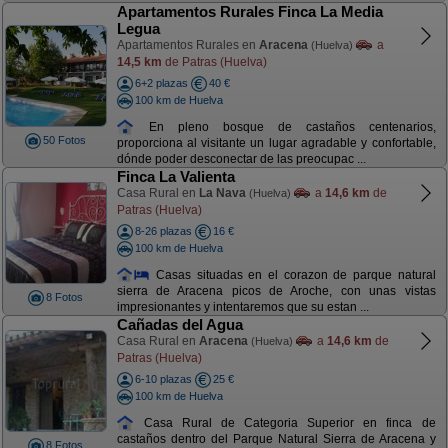
Apartamentos Rurales Finca La Media
Legua
Apartamentos Rurales en
Aracena
a
(Huelva)
14,5 km
de Patras (Huelva)
6+2 plazas
40 €
100 km de Huelva
En pleno bosque de castaños centenarios,
50 Fotos
proporciona al visitante un lugar agradable y confortable,
dónde poder desconectar de las preocupac ...
Finca La Valienta
Casa Rural en
La Nava
a
14,6 km
de
(Huelva)
Patras (Huelva)
8-26 plazas
16 €
100 km de Huelva
Casas situadas en el corazon de parque natural
sierra de Aracena picos de Aroche, con unas vistas
8 Fotos
impresionantes y intentaremos que su estan ...
Cañadas del Agua
Casa Rural en
Aracena
a
14,6 km
de
(Huelva)
Patras (Huelva)
6-10 plazas
25 €
100 km de Huelva
Casa Rural de Categoria Superior en finca de
castaños dentro del Parque Natural Sierra de Aracena y
8 Fotos