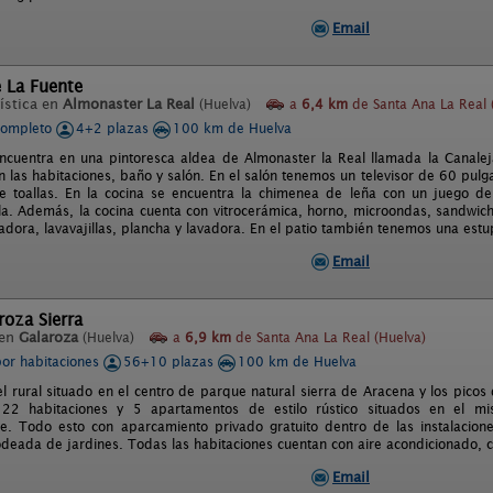
Email
 La Fuente
ística en
Almonaster La Real
(Huelva)
a
6,4 km
de Santa Ana La Real 
completo
4+2 plazas
100 km de Huelva
ncuentra en una pintoresca aldea de Almonaster la Real llamada la Canalej
en las habitaciones, baño y salón. En el salón tenemos un televisor de 60 pul
e toallas. En la cocina se encuentra la chimenea de leña con un juego de 
la. Además, la cocina cuenta con vitrocerámica, horno, microondas, sandwiche
cadora, lavavajillas, plancha y lavadora. En el patio también tenemos una es
Email
roza Sierra
 en
Galaroza
(Huelva)
a
6,9 km
de Santa Ana La Real (Huelva)
por habitaciones
56+10 plazas
100 km de Huelva
 rural situado en el centro de parque natural sierra de Aracena y los picos 
22 habitaciones y 5 apartamentos de estilo rústico situados en el mi
e. Todo esto con aparcamiento privado gratuito dentro de las instalacione
rodeada de jardines. Todas las habitaciones cuentan con aire acondicionado, c
Email