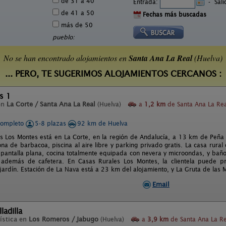
de 31 a 40
Entrada:
-
Sal
de 41 a 50
Fechas más buscadas
más de 50
pueblo:
No se han encontrado alojamientos en
Santa Ana La Real
(Huelva)
... PERO, TE SUGERIMOS ALOJAMIENTOS CERCANOS :
s 1
en
La Corte / Santa Ana La Real
(Huelva)
a
1,2 km
de Santa Ana La Rea
completo
5-8 plazas
92 km de Huelva
s Los Montes está en La Corte, en la región de Andalucía, a 13 km de Peña
zona de barbacoa, piscina al aire libre y parking privado gratis. La casa rural
 pantalla plana, cocina totalmente equipada con nevera y microondas, y ba
 además de cafetera. En Casas Rurales Los Montes, la clientela puede pr
 jardín. Estación de La Nava está a 23 km del alojamiento, y La Gruta de las 
Email
ladilla
ística en
Los Romeros / Jabugo
(Huelva)
a
3,9 km
de Santa Ana La Re