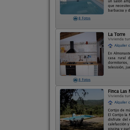
un salón amp
que necesite
barbacoa y d
8 Fotos
La Torre
Vivienda tur
Alquiler 
En Almonaste
casa rural 
dormitorios,
telesisión, ju
8 Fotos
Finca Las
Vivienda tur
Alquiler 
Cortijo de m
El Cortijo l
disfrute del
calefacción 
piscina y par