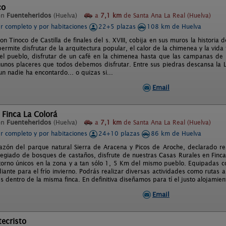
co
en
Fuenteheridos
(Huelva)
a
7,1 km
de Santa Ana La Real (Huelva)
er completo y por habitaciones
22+5 plazas
108 km de Huelva
n Tinoco de Castilla de finales del s. XVIII, cobija en sus muros la historia 
ermite disfrutar de la arquitectura popular, el calor de la chimenea y la vida
 el pueblo, disfrutar de un café en la chimenea hasta que las campanas de l
lgunos placeres que todos debemos disfrutar. Entre sus piedras descansa la 
n nadie ha encontardo... o quizas si...
Email
 Finca La Colorá
en
Fuenteheridos
(Huelva)
a
7,1 km
de Santa Ana La Real (Huelva)
er completo y por habitaciones
24+10 plazas
86 km de Huelva
azón del parque natural Sierra de Aracena y Picos de Aroche, declarado re
ilegiado de bosques de castaños, disfrute de nuestras Casas Rurales en Finc
ntorno únicos en la zona y a tan sólo 1, 5 Km del mismo pueblo. Equipadas co
iante para el frío invierno. Podrás realizar diversas actividades como rutas a
es dentro de la misma finca. En definitiva diseñamos para tí el justo alojamien
Email
ecristo