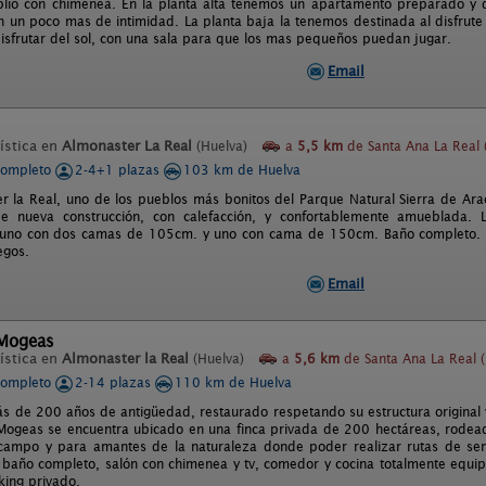
lio con chimenea. En la planta alta tenemos un apartamento preparado y 
n un poco mas de intimidad. La planta baja la tenemos destinada al disfrut
isfrutar del sol, con una sala para que los mas pequeños puedan jugar.
Email
ística en
Almonaster La Real
(Huelva)
a
5,5 km
de Santa Ana La Real 
completo
2-4+1 plazas
103 km de Huelva
r la Real, uno de los pueblos más bonitos del Parque Natural Sierra de Ara
de nueva construcción, con calefacción, y confortablemente amueblada.
 uno con dos camas de 105cm. y uno con cama de 150cm. Baño completo. Tie
egos.
Email
 Mogeas
ística en
Almonaster la Real
(Huelva)
a
5,6 km
de Santa Ana La Real (
completo
2-14 plazas
110 km de Huelva
ás de 200 años de antigüedad, restaurado respetando su estructura original 
a Mogeas se encuentra ubicado en una finca privada de 200 hectáreas, rodead
 campo y para amantes de la naturaleza donde poder realizar rutas de se
y baño completo, salón con chimenea y tv, comedor y cocina totalmente equip
king privado.