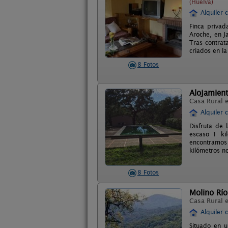
(Huelva)
Alquiler 
Finca privad
Aroche, en J
Tras contrat
criados en la
8 Fotos
Alojamient
Casa Rural 
Alquiler 
Disfruta de 
escaso 1 ki
encontramos 
kilómetros n
8 Fotos
Molino Río
Casa Rural 
Alquiler 
Situado en 