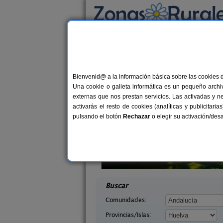
Busca por alojamiento
Alojamientos
>
Andalucía
>
Huelva
> Santa A
Casas Rurales cerca 
Bienvenid@ a la información básica sobre las cookies 
Una cookie o galleta informática es un pequeño archiv
externas que nos prestan servicios. Las activadas y n
activarás el resto de cookies (analíticas y publicita
pulsando el botón
Rechazar
o elegir su activación/de
les Finca La
6+2 pers.
40 €
gua
Casa Mirador Los Bravos
4+
desde
elva)
Aroche (Huelva)
desd
Buscar
Comunidades:
Provincias/Islas: