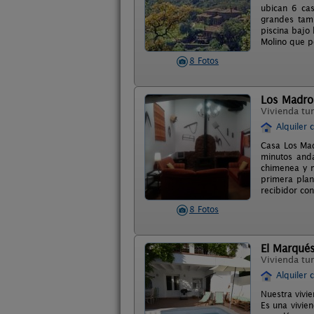
ubican 6 cas
grandes tamb
piscina bajo
Molino que p
8 Fotos
Los Madro
Vivienda tur
Alquiler 
Casa Los Mad
minutos anda
chimenea y m
primera plan
recibidor co
8 Fotos
El Marqués
Vivienda tur
Alquiler 
Nuestra vivi
Es una vivie