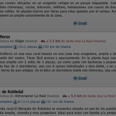
as rurales ubicadas en un acogedor refugio en un paraje inigualable. Cada
ién chimenea), cocina, televisión, teléfono, habitaciones con cuarto de duc
 los robles. Se alquilan burros por horas para rutas guiadas por el campo. Ru
oseen un amplio conocimiento de la zona.
Email
ñeros
ística en
Alájar
(Huelva)
a
5,5 km
de Santa Ana La Real (Huelva)
completo
10+2 plazas
100 km de Huelva
roñeros es una casa rural situada en una zona muy acogedora, amplia y deco
ndo del centro. Tiene fácil acceso y aparcamiento. En la planta baja cu
uy amplio con 3 sofás de 3 plazas, así como patio con barbacoa y pequeñ
ta hay de 2 dormitorios, uno con 4 camas individuales y otro doble, y un 
n horno de pan antiguo. En el ático un dormitorio doble con chimenea, una coc
Email
 de Robledal
ística en
Almonaster La Real
(Huelva)
a
5,5 km
de Santa Ana La Real 
completo
8-12+3 plazas
101 km de Huelva
enda rural El Marqués de Robledal se encuentra situada en uno de los puebl
nda amplia, cómoda y muy acogedora. Ideal para estar con familia y/o amig