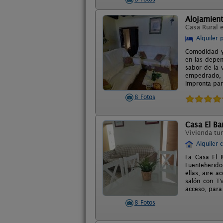
Alojamient
Casa Rural 
Alquiler 
Comodidad y 
en las depen
sabor de la 
empedrado, 
impronta part
8 Fotos
Casa El Ba
Vivienda tur
Alquiler 
La Casa El 
Fuenteherido
ellas, aire 
salón con TV
acceso, para
8 Fotos