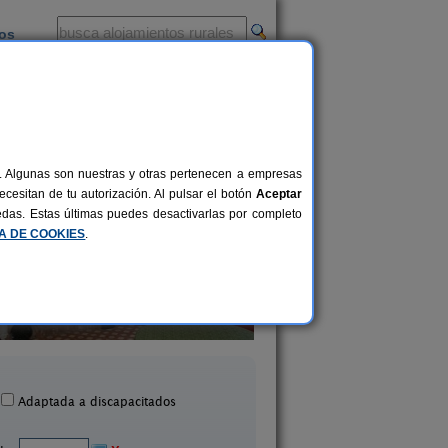
ios
-
al. Algunas son nuestras y otras pertenecen a empresas
cesitan de tu autorización. Al pulsar el botón
Aceptar
uedas. Estas últimas puedes desactivarlas por completo
CA DE COOKIES
.
La Casa de La Fuente
Casa El Barrio
4+2 pers.
25 €
lmonaster La Real (Huelva)
Fuenteheridos (Huel
desde
Adaptada a discapacitados