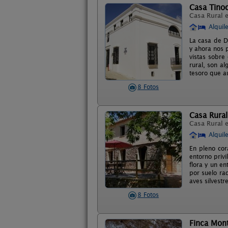
Casa Tino
Casa Rural 
Alquil
La casa de Do
y ahora nos p
vistas sobre
rural, son a
tesoro que au
8 Fotos
Casa Rural
Casa Rural 
Alquil
En pleno cor
entorno priv
flora y un e
por suelo rad
aves silvestr
8 Fotos
Finca Mont