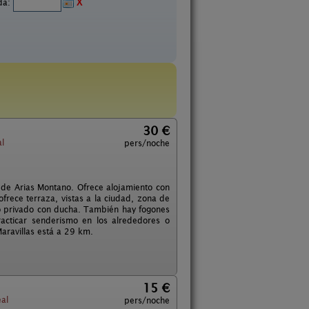
ida:
X
30 €
l
pers/noche
 de Arias Montano. Ofrece alojamiento con
 ofrece terraza, vistas a la ciudad, zona de
ño privado con ducha. También hay fogones
acticar senderismo en los alrededores o
Maravillas está a 29 km.
15 €
al
pers/noche