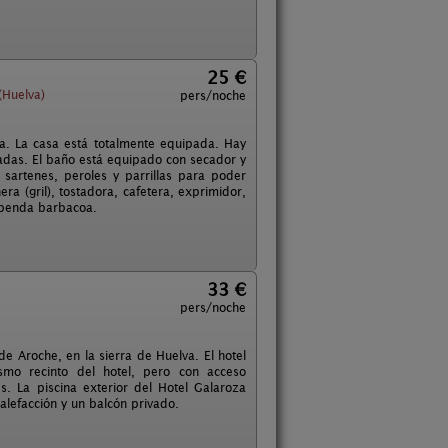
25 €
(Huelva)
pers/noche
a. La casa está totalmente equipada. Hay
gadas. El baño está equipado con secador y
sartenes, peroles y parrillas para poder
ra (gril), tostadora, cafetera, exprimidor,
tupenda barbacoa.
33 €
pers/noche
de Aroche, en la sierra de Huelva. El hotel
smo recinto del hotel, pero con acceso
s. La piscina exterior del Hotel Galaroza
alefacción y un balcón privado.