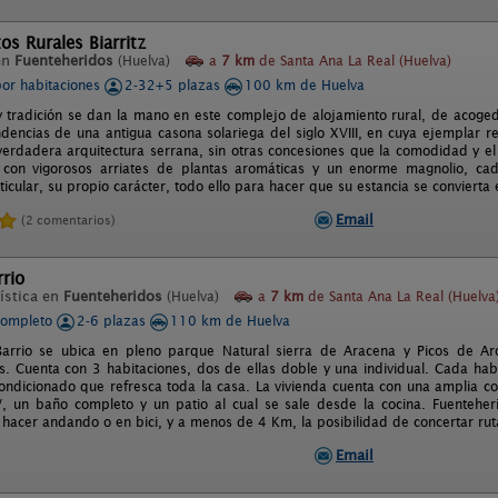
os Rurales Biarritz
en
Fuenteheridos
(Huelva)
a
7 km
de Santa Ana La Real (Huelva)
por habitaciones
2-32+5 plazas
100 km de Huelva
tradición se dan la mano en este complejo de alojamiento rural, de acoge
dencias de una antigua casona solariega del siglo XVIII, en cuya ejemplar r
verdadera arquitectura serrana, sin otras concesiones que la comodidad y el
con vigorosos arriates de plantas aromáticas y un enorme magnolio, ca
icular, su propio carácter, todo ello para hacer que su estancia se convierta 
Email
(2 comentarios)
rrio
ística en
Fuenteheridos
(Huelva)
a
7 km
de Santa Ana La Real (Huelva
completo
2-6 plazas
110 km de Huelva
Barrio se ubica en pleno parque Natural sierra de Aracena y Picos de A
s. Cuenta con 3 habitaciones, dos de ellas doble y una individual. Cada habit
acondicionado que refresca toda la casa. La vivienda cuenta con una amplia 
, un baño completo y un patio al cual se sale desde la cocina. Fuenteher
 hacer andando o en bici, y a menos de 4 Km, la posibilidad de concertar rut
Email