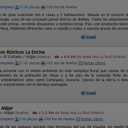
completo
2-24 plazas
100 km de Huelva
a de gran extensión con 4 casas y 2 habitaciones. Situada en el corazón 
abugo, cuna de tan preciado Jamón Ibérico de Bellota. Todos los alojamiento
ación previa, servimos desayunos y comidas/cenas frías, con productos típico
 finca. Podemos ofrecerles rutas a caballo y visitas a nuestra granja de cerdo
Email
os Rústicos La Encina
en
El Collado / Alájar
(Huelva)
a
4,4 km
de Santa Ana La Real (Huelva)
completo
2-16 plazas
103 km de Huelva
Fechas Libres
la armonía con el medio ambiente en este complejo Rural que consta de tr
lómetro de la población de Alajar y a los pies de la conocida Peña de
emblemáticos sitios como Cortegana, Aracena, Linares de la Sierra o Alm
os encontramos con el alentejo portugués.
Email
 Alájar
en
Alájar
(Huelva)
a
5,3 km
de Santa Ana La Real (Huelva)
completo
2-6 plazas
100 km de Huelva
Fechas Libres
uno de los paisajes serrano más hermosos del sur de España, en medio d