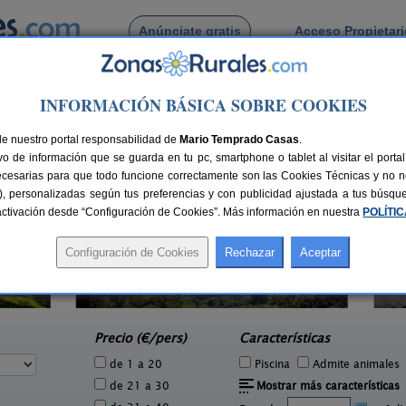
Anúnciate gratis
Acceso Propietar
Busca por pueblo
INFORMACIÓN BÁSICA SOBRE COOKIES
na La Real
de Santa Ana La Real
de nuestro portal responsabilidad de
Mario Temprado Casas
.
o de información que se guarda en tu pc, smartphone o tablet al visitar el port
ecesarias para que todo funcione correctamente son las Cookies Técnicas y no ne
rias), personalizadas según tus preferencias y con publicidad ajustada a tus búsq
sactivación desde “Configuración de Cookies”. Más información en nuestra
POLÍTI
Molino Río Alájar
1 pers.
2-6 pers.
37 €
50 €
Alájar (Huelva)
A
e
desde
Precio (€/pers)
Características
de 1 a 20
Piscina
Admite animales
de 21 a 30
Mostrar más características