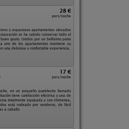
28 €
pers/noche
dores y espaciosos apartamentos ubicados
estauración se ha sabido conservar todo el
 buen gusto. Unidos por un bellísimo patio
da uno de los apartamentos mantiene su
en una deliciosa y confortable experiencia.
17 €
)
pers/noche
roche, en un pequeño pueblecito llamado
ación tiene calefacción eléctrica y una de
cocina totalmente equipada y con chimenea,
idos está rodeado por senderos, de fácil
as a caballo.