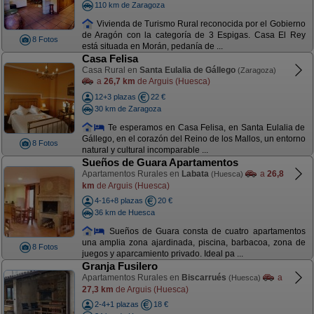
110 km de Zaragoza
Vivienda de Turismo Rural reconocida por el Gobierno
de Aragón con la categoría de 3 Espigas. Casa El Rey
8 Fotos
está situada en Morán, pedanía de ...
Casa Felisa
Casa Rural en
Santa Eulalia de Gállego
(Zaragoza)
a
26,7 km
de Arguis (Huesca)
12+3 plazas
22 €
30 km de Zaragoza
Te esperamos en Casa Felisa, en Santa Eulalia de
Gállego, en el corazón del Reino de los Mallos, un entorno
8 Fotos
natural y cultural incomparable ...
Sueños de Guara Apartamentos
Apartamentos Rurales en
Labata
a
26,8
(Huesca)
km
de Arguis (Huesca)
4-16+8 plazas
20 €
36 km de Huesca
Sueños de Guara consta de cuatro apartamentos
una amplia zona ajardinada, piscina, barbacoa, zona de
8 Fotos
juegos y aparcamiento privado. Ideal pa ...
Granja Fusilero
Apartamentos Rurales en
Biscarrués
a
(Huesca)
27,3 km
de Arguis (Huesca)
2-4+1 plazas
18 €