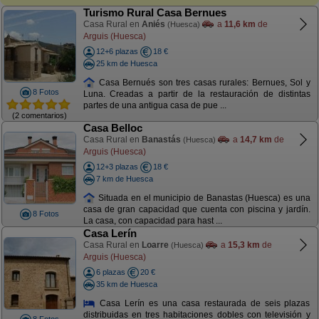
Turismo Rural Casa Bernues
Casa Rural en
Aniés
a
11,6 km
de
(Huesca)
Arguis (Huesca)
12+6 plazas
18 €
25 km de Huesca
Casa Bernués son tres casas rurales: Bernues, Sol y
8 Fotos
Luna. Creadas a partir de la restauración de distintas
partes de una antigua casa de pue ...
(2 comentarios)
Casa Belloc
Casa Rural en
Banastás
a
14,7 km
de
(Huesca)
Arguis (Huesca)
12+3 plazas
18 €
7 km de Huesca
Situada en el municipio de Banastas (Huesca) es una
casa de gran capacidad que cuenta con piscina y jardín.
8 Fotos
La casa, con capacidad para hast ...
Casa Lerín
Casa Rural en
Loarre
a
15,3 km
de
(Huesca)
Arguis (Huesca)
6 plazas
20 €
35 km de Huesca
Casa Lerín es una casa restaurada de seis plazas
distribuidas en tres habitaciones dobles con televisión y