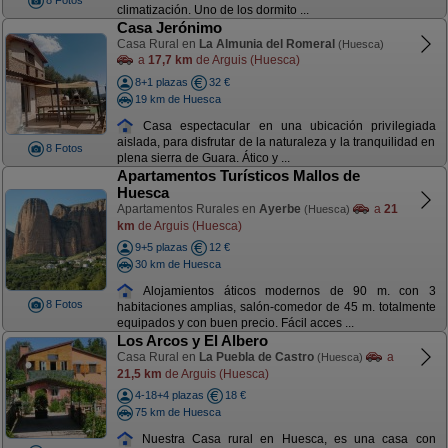
8 Fotos
climatización. Uno de los dormito ...
Casa Jerónimo
Casa Rural en
La Almunia del Romeral
(Huesca)
a
17,7 km
de Arguis (Huesca)
8+1 plazas
32 €
19 km de Huesca
Casa espectacular en una ubicación privilegiada
aislada, para disfrutar de la naturaleza y la tranquilidad en
8 Fotos
plena sierra de Guara. Ático y ...
Apartamentos Turísticos Mallos de
Huesca
Apartamentos Rurales en
Ayerbe
a
21
(Huesca)
km
de Arguis (Huesca)
9+5 plazas
12 €
30 km de Huesca
Alojamientos áticos modernos de 90 m. con 3
8 Fotos
habitaciones amplias, salón-comedor de 45 m. totalmente
equipados y con buen precio. Fácil acces ...
Los Arcos y El Albero
Casa Rural en
La Puebla de Castro
a
(Huesca)
21,5 km
de Arguis (Huesca)
4-18+4 plazas
18 €
75 km de Huesca
Nuestra Casa rural en Huesca, es una casa con