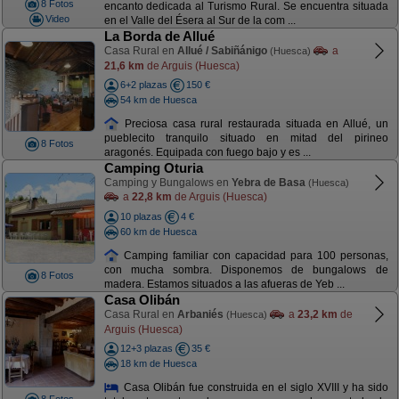
8 Fotos
encanto dedicada al Turismo Rural. Se encuentra situada
Video
en el Valle del Ésera al Sur de la com ...
La Borda de Allué
Casa Rural en
Allué / Sabiñánigo
a
(Huesca)
21,6 km
de Arguis (Huesca)
6+2 plazas
150 €
54 km de Huesca
Preciosa casa rural restaurada situada en Allué, un
pueblecito tranquilo situado en mitad del pirineo
8 Fotos
aragonés. Equipada con fuego bajo y es ...
Camping Oturia
Camping y Bungalows en
Yebra de Basa
(Huesca)
a
22,8 km
de Arguis (Huesca)
10 plazas
4 €
60 km de Huesca
Camping familiar con capacidad para 100 personas,
con mucha sombra. Disponemos de bungalows de
8 Fotos
madera. Estamos situados a las afueras de Yeb ...
Casa Olibán
Casa Rural en
Arbaniés
a
23,2 km
de
(Huesca)
Arguis (Huesca)
12+3 plazas
35 €
18 km de Huesca
Casa Olibán fue construida en el siglo XVIII y ha sido