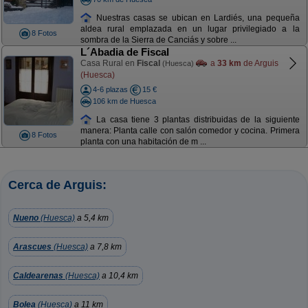
Nuestras casas se ubican en Lardiés, una pequeña
aldea rural emplazada en un lugar privilegiado a la
8 Fotos
sombra de la Sierra de Canciás y sobre ...
L´Abadia de Fiscal
Casa Rural en
Fiscal
a
33 km
de Arguis
(Huesca)
(Huesca)
4-6 plazas
15 €
106 km de Huesca
La casa tiene 3 plantas distribuidas de la siguiente
manera: Planta calle con salón comedor y cocina. Primera
8 Fotos
planta con una habitación de m ...
Cerca de Arguis:
Nueno
(Huesca)
a 5,4 km
Arascues
(Huesca)
a 7,8 km
Caldearenas
(Huesca)
a 10,4 km
Bolea
(Huesca)
a 11 km