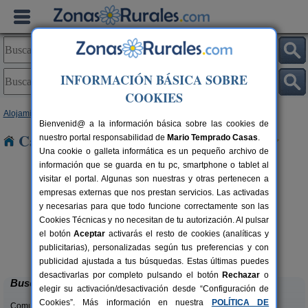
INFORMACIÓN BÁSICA SOBRE
COOKIES
Alojamientos
>
Aragón
>
Huesca
> Arguis
Bienvenid@ a la información básica sobre las cookies de
Casas Rurales cerca de Arguis
nuestro portal responsabilidad de
Mario Temprado Casas
.
Una cookie o galleta informática es un pequeño archivo de
información que se guarda en tu pc, smartphone o tablet al
visitar el portal. Algunas son nuestras y otras pertenecen a
empresas externas que nos prestan servicios. Las activadas
y necesarias para que todo funcione correctamente son las
Cookies Técnicas y no necesitan de tu autorización. Al pulsar
el botón
Aceptar
activarás el resto de cookies (analíticas y
Camping Alquézar
rs.
6 pers.
publicitarias), personalizadas según tus preferencias y con
 €
25 €
Alquézar (Huesca)
desde
publicidad ajustada a tus búsquedas. Estas últimas puedes
desactivarlas por completo pulsando el botón
Rechazar
o
Buscar
elegir su activación/desactivación desde “Configuración de
Cookies”. Más información en nuestra
POLÍTICA DE
Comunidades: