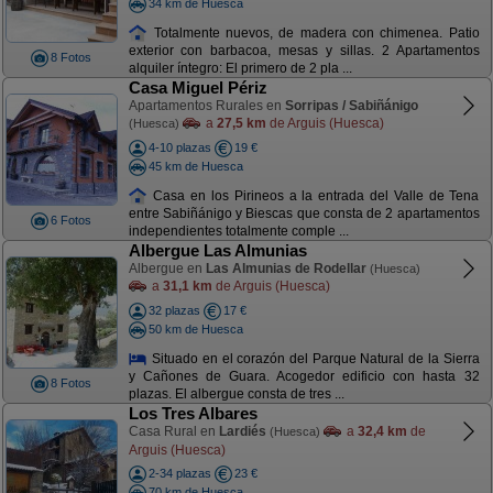
34 km de Huesca
Totalmente nuevos, de madera con chimenea. Patio
exterior con barbacoa, mesas y sillas. 2 Apartamentos
8 Fotos
alquiler íntegro: El primero de 2 pla ...
Casa Miguel Périz
Apartamentos Rurales en
Sorripas / Sabiñánigo
a
27,5 km
de Arguis (Huesca)
(Huesca)
4-10 plazas
19 €
45 km de Huesca
Casa en los Pirineos a la entrada del Valle de Tena
entre Sabiñánigo y Biescas que consta de 2 apartamentos
6 Fotos
independientes totalmente comple ...
Albergue Las Almunias
Albergue en
Las Almunias de Rodellar
(Huesca)
a
31,1 km
de Arguis (Huesca)
32 plazas
17 €
50 km de Huesca
Situado en el corazón del Parque Natural de la Sierra
y Cañones de Guara. Acogedor edificio con hasta 32
8 Fotos
plazas. El albergue consta de tres ...
Los Tres Albares
Casa Rural en
Lardiés
a
32,4 km
de
(Huesca)
Arguis (Huesca)
2-34 plazas
23 €
70 km de Huesca