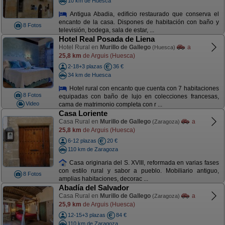
10 km de Huesca
Antigua Abadia, edificio restaurado que conserva el
encanto de la casa. Dispones de habitación con baño y
8 Fotos
televisión, bodega, sala de estar, ...
Hotel Real Posada de Liena
Hotel Rural en
Murillo de Gallego
a
(Huesca)
25,8 km
de Arguis (Huesca)
2-18+3 plazas
36 €
34 km de Huesca
Hotel rural con encanto que cuenta con 7 habitaciones
8 Fotos
equipadas con baño de lujo en colecciones francesas,
Video
cama de matrimonio completa con r ...
Casa Loriente
Casa Rural en
Murillo de Gallego
a
(Zaragoza)
25,8 km
de Arguis (Huesca)
6-12 plazas
20 €
110 km de Zaragoza
Casa originaria del S. XVIII, reformada en varias fases
con estilo rural y sabor a pueblo. Mobiliario antiguo,
8 Fotos
amplias habitaciones, decorac ...
Abadía del Salvador
Casa Rural en
Murillo de Gallego
a
(Zaragoza)
25,9 km
de Arguis (Huesca)
12-15+3 plazas
84 €
110 km de Zaragoza