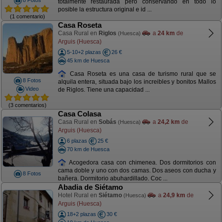
8 Fotos
totalmente restaurada pero conservando en todo lo
posible la estructura original e id ...
(1 comentario)
Casa Roseta
Casa Rural en
Riglos
a
24 km
de
(Huesca)
Arguis (Huesca)
5-10+2 plazas
26 €
45 km de Huesca
Casa Roseta es una casa de turismo rural que se
8 Fotos
alquila entera, situada bajo los increibles y bonitos Mallos
Video
de Riglos. Tiene una capacidad ...
(3 comentarios)
Casa Colasa
Casa Rural en
Sobás
a
24,2 km
de
(Huesca)
Arguis (Huesca)
6 plazas
25 €
70 km de Huesca
Acogedora casa con chimenea. Dos dormitorios con
cama doble y uno con dos camas. Dos aseos con ducha y
8 Fotos
bañera. Dormitorio abuhardillado. Coc ...
Abadia de Siétamo
Hotel Rural en
Siétamo
a
24,9 km
de
(Huesca)
Arguis (Huesca)
18+2 plazas
30 €