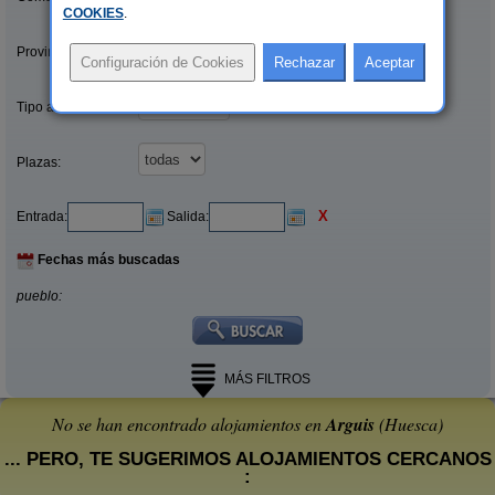
COOKIES
.
Provincias/Islas:
Tipo alquiler:
Plazas:
X
Entrada:
Salida:
Fechas más buscadas
pueblo:
MÁS FILTROS
No se han encontrado alojamientos en
Arguis
(Huesca)
... PERO, TE SUGERIMOS ALOJAMIENTOS CERCANOS
: