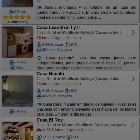
Abadia reformada y confortable, en un lugar del
8 Fotos
pueblo tranquilo y apacible. Entorno en plena naturaleza,
ideal para senderismo, apropiado p ...
(1 comentario)
Casa Leandron I y II
Casa Rural en
Murillo de Gallego
a
(Zaragoza)
26 km
de Arguis (Huesca)
4-16+2 plazas
20 €
95 km de Zaragoza
Casa Leandrón son dos casas juntas pero
6 Fotos
independientes, para grupos desde 6 hasta 21 plazas.
Video
Para grandes grupos y familias numerosas es pos ...
Casa Nanalo
Casa Rural en
Murillo de Gállego
a
(Zaragoza)
26 km
de Arguis (Huesca)
4-16+4 plazas
19 €
40 km de Zaragoza
Casa Rural Nanalo en Murillo de Gállego (Huesca) es
una casa con encanto envuelta en la magia de los Mallos
8 Fotos
de Riglos. Un gran jardín da pas ...
Casa El Rey
Casa Rural en
Morán / Murillo de Gallego
(Zaragoza)
a
26,5 km
de Arguis (Huesca)
12-17+4 plazas
23 €