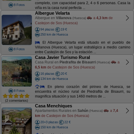
completo, con capacidad para 2, 4 o 6 personas. Casa la
8 Fotos
viña es la casa rural perfecta ...
Albergue Velarta
Albergue en
Villanova
a
4,3 km
de
(Huesca)
Castejon de Sos (Huesca)
94 plazas
19 €
250 km de Huesca
El Albergue Velarta está situado en el pueblo de
Villanova (Huesca), un lugar estratégico a medio camino
8 Fotos
entre Castejón de Sos y la estación ...
Casa Javier Turismo Rural
Casa Rural en
Piedrafita de Bisaurri
a
(Huesca)
6,5 km
de Castejon de Sos (Huesca)
16 plazas
20 €
134 km de Huesca
En pleno corazón del pirineo de Huesca, se
8 Fotos
encuentra el núcleo rural de Piedrafita de Bisaurri, su
magnifica situación y sus 1460 metros de ...
(2 comentarios)
Casa Menchiques
Apartamentos Rurales en
Sahún
a
7,4
(Huesca)
km
de Castejon de Sos (Huesca)
20+3 plazas
22 €
150 km de Huesca