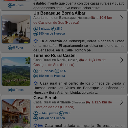
establecimiento que cuenta con dos casas rurales y cuatro
8 Fotos
apartamentos de nueva construcción estrat ...
Up Benasque Borda Albar
Apartamento en
Benasque
a
10,6 km
(Huesca)
de Castejon de Sos (Huesca)
6 plazas
35 €
180 km de Huesca
En el corazón de Benasque, Borda Albar es su casa
en la montaña. El apartamento se ubica en pleno centro
8 Fotos
de Benasque, en la Calle Horno y pe ...
Turismo Rural Castell
Casa Rural en
Neril
a
11,3 km
de
(Huesca)
Castejon de Sos (Huesca)
8+1 plazas
18 €
150 km de Huesca
Casa rural en el centro de los pirineos de Lleida y
Huesca, entre los Valles de Benasque e Isábena en
8 Fotos
Huesca y Boí y Arán en Lleida, ubicada ...
Casa Perich
Casa Rural en
Ardanue
a
11,5 km
de
(Huesca)
Castejon de Sos (Huesca)
2-14+6 plazas
30 €
148 km de Huesca
Casa rural aislada con granja. Se encuentra en