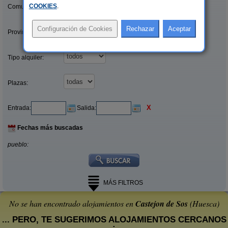
COOKIES
.
Comunidades:
Provincias/Islas:
Tipo alquiler:
Plazas:
X
Entrada:
Salida:
Fechas más buscadas
pueblo:
MÁS FILTROS
No se han encontrado alojamientos en
Castejon de Sos
(Huesca)
... PERO, TE SUGERIMOS ALOJAMIENTOS CERCANOS
: