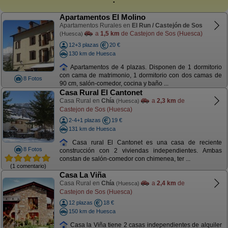
Apartamentos El Molino
Apartamentos Rurales en
El Run / Castejón de Sos
a
1,5 km
de Castejon de Sos (Huesca)
(Huesca)
12+3 plazas
20 €
130 km de Huesca
Apartamentos de 4 plazas. Disponen de 1 dormitorio
con cama de matrimonio, 1 dormitorio con dos camas de
8 Fotos
90 cm, salón-comedor, cocina y baño ...
Casa Rural El Cantonet
Casa Rural en
Chía
a
2,3 km
de
(Huesca)
Castejon de Sos (Huesca)
2-4+1 plazas
19 €
131 km de Huesca
Casa rural El Cantonet es una casa de reciente
8 Fotos
construcción con 2 viviendas independientes. Ambas
constan de salón-comedor con chimenea, ter ...
(1 comentario)
Casa La Viña
Casa Rural en
Chía
a
2,4 km
de
(Huesca)
Castejon de Sos (Huesca)
12 plazas
18 €
150 km de Huesca
Casa la Viña tiene 2 casas independientes de alquiler