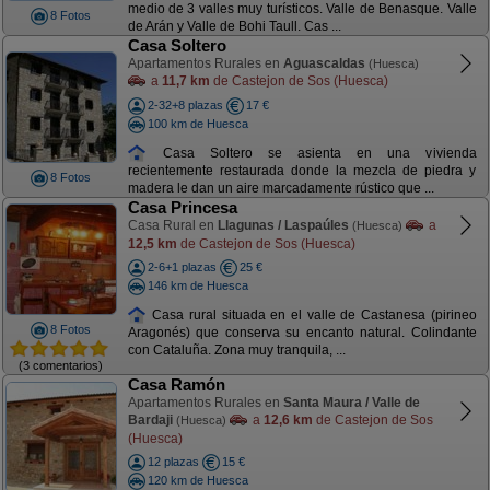
medio de 3 valles muy turísticos. Valle de Benasque. Valle
8 Fotos
de Arán y Valle de Bohi Taull. Cas ...
Casa Soltero
Apartamentos Rurales en
Aguascaldas
(Huesca)
a
11,7 km
de Castejon de Sos (Huesca)
2-32+8 plazas
17 €
100 km de Huesca
Casa Soltero se asienta en una vivienda
recientemente restaurada donde la mezcla de piedra y
8 Fotos
madera le dan un aire marcadamente rústico que ...
Casa Princesa
Casa Rural en
Llagunas / Laspaúles
a
(Huesca)
12,5 km
de Castejon de Sos (Huesca)
2-6+1 plazas
25 €
146 km de Huesca
Casa rural situada en el valle de Castanesa (pirineo
8 Fotos
Aragonés) que conserva su encanto natural. Colindante
con Cataluña. Zona muy tranquila, ...
(3 comentarios)
Casa Ramón
Apartamentos Rurales en
Santa Maura / Valle de
Bardaji
a
12,6 km
de Castejon de Sos
(Huesca)
(Huesca)
12 plazas
15 €
120 km de Huesca