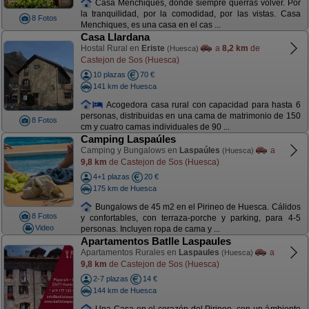
Casa Menchiques, donde siempre querrás volver. Por
la tranquilidad, por la comodidad, por las vistas. Casa
8 Fotos
Menchiques, es una casa en el cas ...
Casa Llardana
Hostal Rural en
Eriste
a
8,2 km
de
(Huesca)
Castejon de Sos (Huesca)
10 plazas
70 €
141 km de Huesca
Acogedora casa rural con capacidad para hasta 6
personas, distribuidas en una cama de matrimonio de 150
8 Fotos
cm y cuatro camas individuales de 90 ...
Camping Laspaúles
Camping y Bungalows en
Laspaúles
a
(Huesca)
9,8 km
de Castejon de Sos (Huesca)
4+1 plazas
20 €
175 km de Huesca
Bungalows de 45 m2 en el Pirineo de Huesca. Cálidos
8 Fotos
y confortables, con terraza-porche y parking, para 4-5
Video
personas. Incluyen ropa de cama y ...
Apartamentos Batlle Laspaules
Apartamentos Rurales en
Laspaules
a
(Huesca)
9,8 km
de Castejon de Sos (Huesca)
2-7 plazas
14 €
144 km de Huesca
Una Casa en el corazón del Pirineo, con un ámbiente