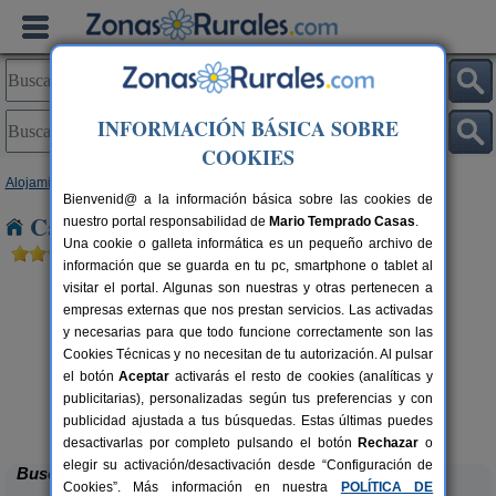
INFORMACIÓN BÁSICA SOBRE
COOKIES
Alojamientos
>
Aragón
>
Huesca
> Castejon de Sos
Bienvenid@ a la información básica sobre las cookies de
Casas Rurales cerca de Castejon de Sos
nuestro portal responsabilidad de
Mario Temprado Casas
.
Una cookie o galleta informática es un pequeño archivo de
información que se guarda en tu pc, smartphone o tablet al
visitar el portal. Algunas son nuestras y otras pertenecen a
empresas externas que nos prestan servicios. Las activadas
y necesarias para que todo funcione correctamente son las
Cookies Técnicas y no necesitan de tu autorización. Al pulsar
el botón
Aceptar
activarás el resto de cookies (analíticas y
publicitarias), personalizadas según tus preferencias y con
Camping Alquézar
rs.
6 pers.
 €
25 €
publicidad ajustada a tus búsquedas. Estas últimas puedes
Alquézar (Huesca)
desde
desactivarlas por completo pulsando el botón
Rechazar
o
elegir su activación/desactivación desde “Configuración de
Buscar
Cookies”. Más información en nuestra
POLÍTICA DE