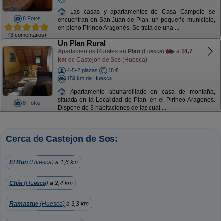
Las casas y apartamentos de Casa Campolé se
8 Fotos
encuentran en San Juan de Plan, un pequeño municipio,
en pleno Pirineo Aragonés. Se trata de una ...
(3 comentarios)
Un Plan Rural
Apartamentos Rurales en
Plan
a
14,7
(Huesca)
km
de Castejon de Sos (Huesca)
4-5+2 plazas
18 €
150 km de Huesca
Apartamento abuhardillado en casa de montaña,
situada en la Localidad de Plan, en el Pirineo Aragones.
8 Fotos
Dispone de 3 habitaciones de las cual ...
Cerca de Castejon de Sos:
El Run
(Huesca)
a 1,6 km
Chía
(Huesca)
a 2,4 km
Ramastue
(Huesca)
a 3,3 km