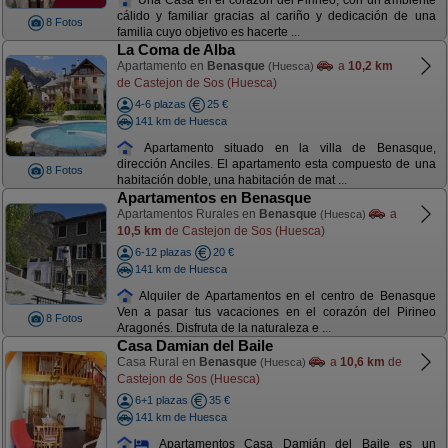
cálido y familiar gracias al cariño y dedicación de una
8 Fotos
familia cuyo objetivo es hacerte ...
La Coma de Alba
Apartamento en
Benasque
a
10,2 km
(Huesca)
de Castejon de Sos (Huesca)
4-6 plazas
25 €
141 km de Huesca
Apartamento situado en la villa de Benasque,
dirección Anciles. El apartamento esta compuesto de una
8 Fotos
habitación doble, una habitación de mat ...
Apartamentos en Benasque
Apartamentos Rurales en
Benasque
a
(Huesca)
10,5 km
de Castejon de Sos (Huesca)
6-12 plazas
20 €
141 km de Huesca
Alquiler de Apartamentos en el centro de Benasque
Ven a pasar tus vacaciones en el corazón del Pirineo
8 Fotos
Aragonés. Disfruta de la naturaleza e ...
Casa Damian del Baile
Casa Rural en
Benasque
a
10,6 km
de
(Huesca)
Castejon de Sos (Huesca)
6+1 plazas
35 €
141 km de Huesca
Apartamentos Casa Damián del Baile es un