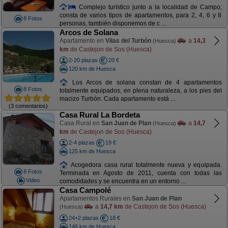
Complejo turístico junto a la localidad de Campo;
consta de varios tipos de apartamentos, para 2, 4, 6 y 8
8 Fotos
personas, también disponemos de c ...
Arcos de Solana
Apartamento en
Vilas del Turbón
a
14,3
(Huesca)
km
de Castejon de Sos (Huesca)
2-20 plazas
20 €
120 km de Huesca
Los Arcos de solana constan de 4 apartamentos
8 Fotos
totalmente equipados, en plena naturaleza, a los pies del
macizo Turbón. Cada apartamento está ...
(3 comentarios)
Casa Rural La Bordeta
Casa Rural en
San Juan de Plan
a
14,7
(Huesca)
km
de Castejon de Sos (Huesca)
2-4 plazas
19 €
125 km de Huesca
Acogedora casa rural totalmente nueva y equipada.
8 Fotos
Terminada en Agosto de 2011, cuenta con todas las
Video
comodidades y se encuentra en un entorno ...
Casa Campolé
Apartamentos Rurales en
San Juan de Plan
a
14,7 km
de Castejon de Sos (Huesca)
(Huesca)
24+2 plazas
18 €
146 km de Huesca