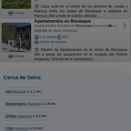
Casa rural en el centro de los pirineos de Lleida y
Huesca, entre los Valles de Benasque e Isábena en
8 Fotos
Huesca y Boí y Arán en Lleida, ubicada ...
Apartamentos en Benasque
Apartamentos Rurales en
Benasque
a
(Huesca)
15,8 km
de Seira (Huesca)
6-12 plazas
20 €
141 km de Huesca
Alquiler de Apartamentos en el centro de Benasque
Ven a pasar tus vacaciones en el corazón del Pirineo
8 Fotos
Aragonés. Disfruta de la naturaleza e ...
Cerca de Seira:
Abi
(Huesca)
a 1,1 km
Barbaruens
(Huesca)
a 3,8 km
El Run
(Huesca)
a 4,8 km
Chía
(Huesca)
a 5,4 km