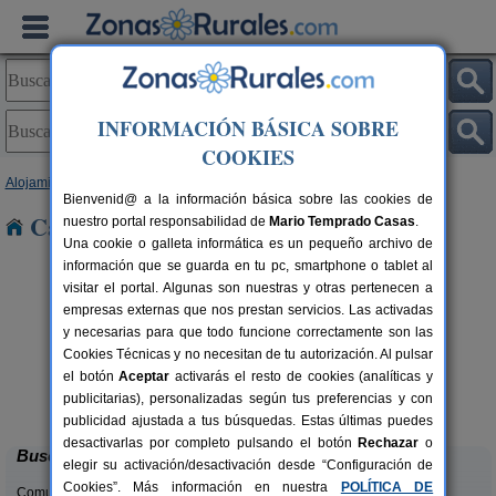
INFORMACIÓN BÁSICA SOBRE
COOKIES
Alojamientos
>
Aragón
>
Huesca
> Seira
Bienvenid@ a la información básica sobre las cookies de
Casas Rurales cerca de Seira
nuestro portal responsabilidad de
Mario Temprado Casas
.
Una cookie o galleta informática es un pequeño archivo de
información que se guarda en tu pc, smartphone o tablet al
visitar el portal. Algunas son nuestras y otras pertenecen a
empresas externas que nos prestan servicios. Las activadas
y necesarias para que todo funcione correctamente son las
Cookies Técnicas y no necesitan de tu autorización. Al pulsar
el botón
Aceptar
activarás el resto de cookies (analíticas y
Camping Alquézar
rs.
6 pers.
publicitarias), personalizadas según tus preferencias y con
 €
25 €
Alquézar (Huesca)
desde
publicidad ajustada a tus búsquedas. Estas últimas puedes
desactivarlas por completo pulsando el botón
Rechazar
o
Buscar
elegir su activación/desactivación desde “Configuración de
Cookies”. Más información en nuestra
POLÍTICA DE
Comunidades: