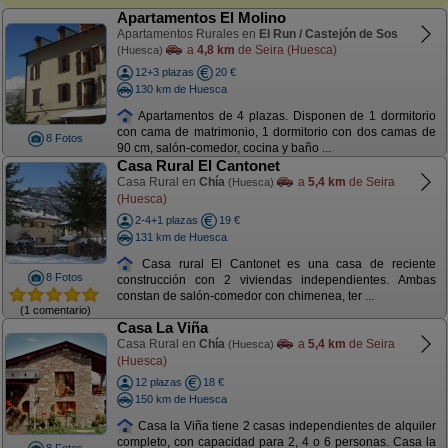
Apartamentos El Molino
Apartamentos Rurales en
El Run / Castejón de Sos
a
4,8 km
de Seira (Huesca)
(Huesca)
12+3 plazas
20 €
130 km de Huesca
Apartamentos de 4 plazas. Disponen de 1 dormitorio
con cama de matrimonio, 1 dormitorio con dos camas de
8 Fotos
90 cm, salón-comedor, cocina y baño ...
Casa Rural El Cantonet
Casa Rural en
Chía
a
5,4 km
de Seira
(Huesca)
(Huesca)
2-4+1 plazas
19 €
131 km de Huesca
Casa rural El Cantonet es una casa de reciente
8 Fotos
construcción con 2 viviendas independientes. Ambas
constan de salón-comedor con chimenea, ter ...
(1 comentario)
Casa La Viña
Casa Rural en
Chía
a
5,4 km
de Seira
(Huesca)
(Huesca)
12 plazas
18 €
150 km de Huesca
Casa la Viña tiene 2 casas independientes de alquiler
completo, con capacidad para 2, 4 o 6 personas. Casa la