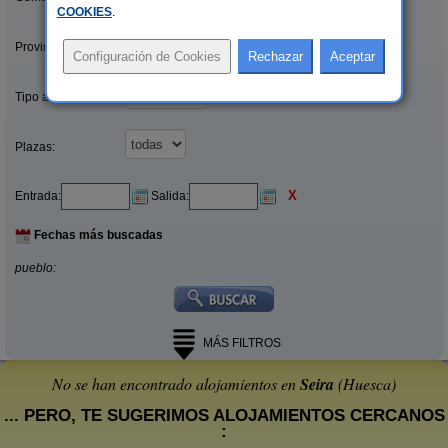
COOKIES
.
Provincias/Islas:
Tipo alquiler:
Plazas:
X
Entrada:
Salida:
Fechas más buscadas
pueblo:
MÁS FILTROS
No se han encontrado alojamientos en
Seira
(Huesca)
... PERO, TE SUGERIMOS ALOJAMIENTOS CERCANOS
: