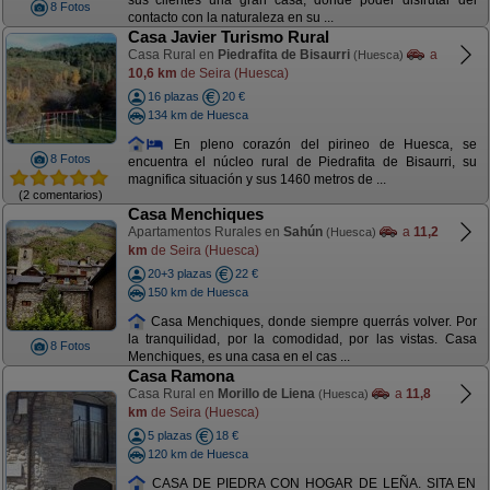
sus clientes una gran casa, donde poder disfrutar del
8 Fotos
contacto con la naturaleza en su ...
Casa Javier Turismo Rural
Casa Rural en
Piedrafita de Bisaurri
a
(Huesca)
10,6 km
de Seira (Huesca)
16 plazas
20 €
134 km de Huesca
En pleno corazón del pirineo de Huesca, se
8 Fotos
encuentra el núcleo rural de Piedrafita de Bisaurri, su
magnifica situación y sus 1460 metros de ...
(2 comentarios)
Casa Menchiques
Apartamentos Rurales en
Sahún
a
11,2
(Huesca)
km
de Seira (Huesca)
20+3 plazas
22 €
150 km de Huesca
Casa Menchiques, donde siempre querrás volver. Por
la tranquilidad, por la comodidad, por las vistas. Casa
8 Fotos
Menchiques, es una casa en el cas ...
Casa Ramona
Casa Rural en
Morillo de Liena
a
11,8
(Huesca)
km
de Seira (Huesca)
5 plazas
18 €
120 km de Huesca
CASA DE PIEDRA CON HOGAR DE LEÑA. SITA EN