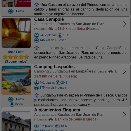
Una Casa en el corazón del Pirineo, con un ámbiente
cálido y familiar gracias al cariño y dedicación de una
8 Fotos
familia cuyo objetivo es hacerte ...
Casa Campolé
Apartamentos Rurales en
San Juan de Plan
a
13,9 km
de Seira (Huesca)
(Huesca)
24+2 plazas
18 €
146 km de Huesca
Las casas y apartamentos de Casa Campolé se
8 Fotos
encuentran en San Juan de Plan, un pequeño municipio,
en pleno Pirineo Aragonés. Se trata de una ...
(3 comentarios)
Camping Laspaúles
Camping y Bungalows en
Laspaúles
a
(Huesca)
13,9 km
de Seira (Huesca)
4+1 plazas
20 €
175 km de Huesca
Bungalows de 45 m2 en el Pirineo de Huesca. Cálidos
8 Fotos
y confortables, con terraza-porche y parking, para 4-5
Video
personas. Incluyen ropa de cama y ...
Alojamientos Zinqueta
Apartamentos Rurales en
San Juan de Plan
a
14 km
de Seira (Huesca)
(Huesca)
2-6 plazas
18 €
140 km de Huesca