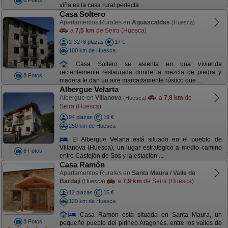
8 Fotos
viña es la casa rural perfecta ...
Casa Soltero
Apartamentos Rurales en
Aguascaldas
(Huesca)
a
7,5 km
de Seira (Huesca)
2-32+8 plazas
17 €
100 km de Huesca
Casa Soltero se asienta en una vivienda
recientemente restaurada donde la mezcla de piedra y
8 Fotos
madera le dan un aire marcadamente rústico que ...
Albergue Velarta
Albergue en
Villanova
a
7,8 km
de
(Huesca)
Seira (Huesca)
94 plazas
19 €
250 km de Huesca
El Albergue Velarta está situado en el pueblo de
Villanova (Huesca), un lugar estratégico a medio camino
8 Fotos
entre Castejón de Sos y la estación ...
Casa Ramón
Apartamentos Rurales en
Santa Maura / Valle de
Bardaji
a
7,9 km
de Seira (Huesca)
(Huesca)
12 plazas
15 €
120 km de Huesca
Casa Ramón está situada en Santa Maura, un
8 Fotos
pequeño pueblo del pirineo Aragonés, entre los valles de