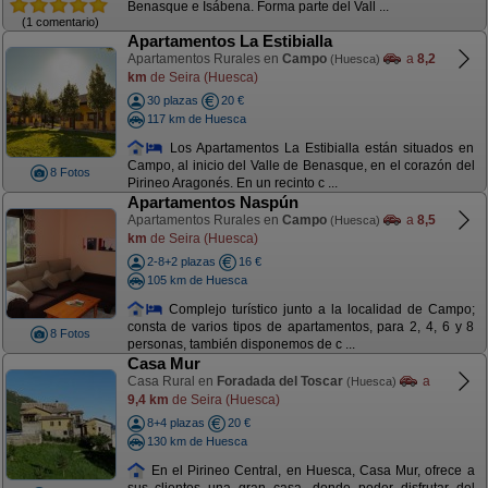
Benasque e Isábena. Forma parte del Vall ...
(1 comentario)
Apartamentos La Estibialla
Apartamentos Rurales en
Campo
a
8,2
(Huesca)
km
de Seira (Huesca)
30 plazas
20 €
117 km de Huesca
Los Apartamentos La Estibialla están situados en
Campo, al inicio del Valle de Benasque, en el corazón del
8 Fotos
Pirineo Aragonés. En un recinto c ...
Apartamentos Naspún
Apartamentos Rurales en
Campo
a
8,5
(Huesca)
km
de Seira (Huesca)
2-8+2 plazas
16 €
105 km de Huesca
Complejo turístico junto a la localidad de Campo;
consta de varios tipos de apartamentos, para 2, 4, 6 y 8
8 Fotos
personas, también disponemos de c ...
Casa Mur
Casa Rural en
Foradada del Toscar
a
(Huesca)
9,4 km
de Seira (Huesca)
8+4 plazas
20 €
130 km de Huesca
En el Pirineo Central, en Huesca, Casa Mur, ofrece a