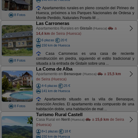
Apartamentos rurales en pleno corazón del Pirineo de
Huesca, próximos a los Parques Nacionales de Ordesa y
8 Fotos
Monte Perdido, Naturales Posets-M ...
Las Carroneras
Apartamentos Rurales en
Gistaín
a
(Huesca)
14,4 km
de Seira (Huesca)
6 plazas
20 €
150 km de Huesca
Casa Carroneras es una casa de reciente
construcción en piedra, siguiendo el estilo tradicional y
8 Fotos
situada a la entrada de Gistaín sobre una ...
La Coma de Alba
Apartamento en
Benasque
a
15,5 km
(Huesca)
de Seira (Huesca)
4-6 plazas
25 €
141 km de Huesca
Apartamento situado en la villa de Benasque,
dirección Anciles. El apartamento esta compuesto de una
8 Fotos
habitación doble, una habitación de mat ...
Turismo Rural Castell
Casa Rural en
Neril
a
15,6 km
de Seira
(Huesca)
(Huesca)
8+1 plazas
18 €
150 km de Huesca