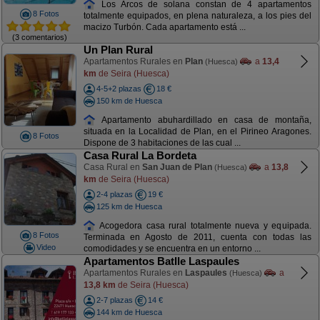
Los Arcos de solana constan de 4 apartamentos
8 Fotos
totalmente equipados, en plena naturaleza, a los pies del
macizo Turbón. Cada apartamento está ...
(3 comentarios)
Un Plan Rural
Apartamentos Rurales en
Plan
a
13,4
(Huesca)
km
de Seira (Huesca)
4-5+2 plazas
18 €
150 km de Huesca
Apartamento abuhardillado en casa de montaña,
situada en la Localidad de Plan, en el Pirineo Aragones.
8 Fotos
Dispone de 3 habitaciones de las cual ...
Casa Rural La Bordeta
Casa Rural en
San Juan de Plan
a
13,8
(Huesca)
km
de Seira (Huesca)
2-4 plazas
19 €
125 km de Huesca
Acogedora casa rural totalmente nueva y equipada.
8 Fotos
Terminada en Agosto de 2011, cuenta con todas las
Video
comodidades y se encuentra en un entorno ...
Apartamentos Batlle Laspaules
Apartamentos Rurales en
Laspaules
a
(Huesca)
13,8 km
de Seira (Huesca)
2-7 plazas
14 €
144 km de Huesca