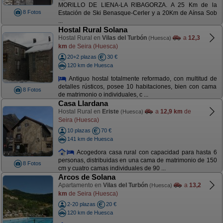
MORILLO DE LIENA-LA RIBAGORZA. A 25 Km de la
8 Fotos
Estación de Ski Benasque-Cerler y a 20Km de Aínsa Sob
...
Hostal Rural Solana
Hostal Rural en
Vilas del Turbón
a
12,3
(Huesca)
km
de Seira (Huesca)
20+2 plazas
30 €
120 km de Huesca
Antiguo hostal totalmente reformado, con multitud de
detalles rústicos, posee 10 habitaciones, bien con cama
8 Fotos
de matrimonio o individuales, c ...
Casa Llardana
Hostal Rural en
Eriste
a
12,9 km
de
(Huesca)
Seira (Huesca)
10 plazas
70 €
141 km de Huesca
Acogedora casa rural con capacidad para hasta 6
personas, distribuidas en una cama de matrimonio de 150
8 Fotos
cm y cuatro camas individuales de 90 ...
Arcos de Solana
Apartamento en
Vilas del Turbón
a
13,2
(Huesca)
km
de Seira (Huesca)
2-20 plazas
20 €
120 km de Huesca