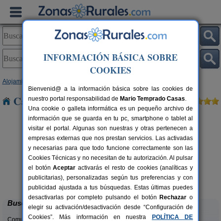
INFORMACIÓN BÁSICA SOBRE
COOKIES
Alojamientos
>
Baleares
>
Ibiza
> Benimussa
Bienvenid@ a la información básica sobre las cookies de
Casas Rurales cerca de Benimussa
nuestro portal responsabilidad de
Mario Temprado Casas
.
Una cookie o galleta informática es un pequeño archivo de
información que se guarda en tu pc, smartphone o tablet al
visitar el portal. Algunas son nuestras y otras pertenecen a
empresas externas que nos prestan servicios. Las activadas
y necesarias para que todo funcione correctamente son las
Cookies Técnicas y no necesitan de tu autorización. Al pulsar
el botón
Aceptar
activarás el resto de cookies (analíticas y
Ca N´Escandell
ers.
20+2 pers.
publicitarias), personalizadas según tus preferencias y con
5 €
100 €
Sant Joan de Labritja (Ibiza)
desde
publicidad ajustada a tus búsquedas. Estas últimas puedes
desactivarlas por completo pulsando el botón
Rechazar
o
Buscar
elegir su activación/desactivación desde “Configuración de
Cookies”. Más información en nuestra
POLÍTICA DE
Comunidades: