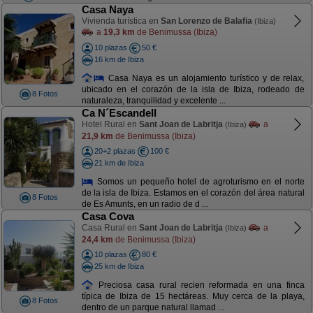
Casa Naya
Vivienda turística en
San Lorenzo de Balafia
(Ibiza)
a
19,3 km
de Benimussa (Ibiza)
10 plazas
50 €
16 km de Ibiza
Casa Naya es un alojamiento turístico y de relax,
ubicado en el corazón de la isla de Ibiza, rodeado de
8 Fotos
naturaleza, tranquilidad y excelente ...
Ca N´Escandell
Hotel Rural en
Sant Joan de Labritja
a
(Ibiza)
21,9 km
de Benimussa (Ibiza)
20+2 plazas
100 €
21 km de Ibiza
Somos un pequeño hotel de agroturismo en el norte
de la isla de Ibiza. Estamos en el corazón del área natural
8 Fotos
de Es Amunts, en un radio de d ...
Casa Cova
Casa Rural en
Sant Joan de Labritja
a
(Ibiza)
24,4 km
de Benimussa (Ibiza)
10 plazas
80 €
25 km de Ibiza
Preciosa casa rural recien reformada en una finca
típica de Ibiza de 15 hectáreas. Muy cerca de la playa,
8 Fotos
dentro de un parque natural llamad ...