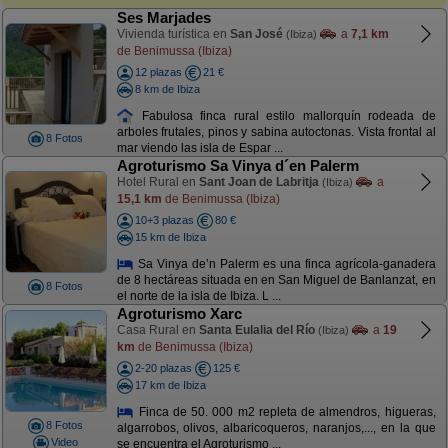
Ses Marjades
Vivienda turística en
San José
a
7,1 km
(Ibiza)
de Benimussa (Ibiza)
12 plazas
21 €
8 km de Ibiza
Fabulosa finca rural estilo mallorquín rodeada de
arboles frutales, pinos y sabina autoctonas. Vista frontal al
8 Fotos
mar viendo las isla de Espar ...
Agroturismo Sa Vinya d´en Palerm
Hotel Rural en
Sant Joan de Labritja
a
(Ibiza)
15,1 km
de Benimussa (Ibiza)
10+3 plazas
80 €
15 km de Ibiza
Sa Vinya de’n Palerm es una finca agrícola-ganadera
de 8 hectáreas situada en en San Miguel de Banlanzat, en
8 Fotos
el norte de la isla de Ibiza. L ...
Agroturismo Xarc
Casa Rural en
Santa Eulalia del Río
a
19
(Ibiza)
km
de Benimussa (Ibiza)
2-20 plazas
125 €
17 km de Ibiza
Finca de 50. 000 m2 repleta de almendros, higueras,
8 Fotos
algarrobos, olivos, albaricoqueros, naranjos,..., en la que
Video
se encuentra el Agroturismo ...