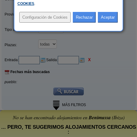
COOKIES
.
Provincias/Islas:
Tipo alquiler:
Plazas:
X
Entrada:
Salida:
Fechas más buscadas
pueblo:
MÁS FILTROS
No se han encontrado alojamientos en
Benimussa
(Ibiza)
... PERO, TE SUGERIMOS ALOJAMIENTOS CERCANOS
: