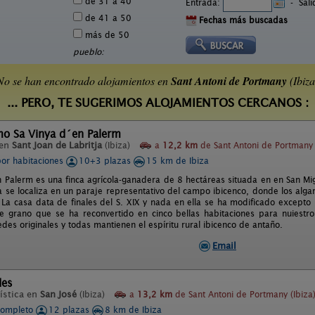
de 31 a 40
Entrada:
-
Sal
de 41 a 50
Fechas más buscadas
más de 50
pueblo:
No se han encontrado alojamientos en
Sant Antoni de Portmany
(Ibiza
... PERO, TE SUGERIMOS ALOJAMIENTOS CERCANOS :
mo Sa Vinya d´en Palerm
 en
Sant Joan de Labritja
(Ibiza)
a
12,2 km
de Sant Antoni de Portmany 
por habitaciones
10+3 plazas
15 km de Ibiza
n Palerm es una finca agrícola-ganadera de 8 hectáreas situada en en San Migu
sa se localiza en un paraje representativo del campo ibicenco, donde los alg
 La casa data de finales del S. XIX y nada en ella se ha modificado excepto 
 grano que se ha reconvertido en cinco bellas habitaciones para nuiestr
des originales y todas mantienen el espíritu rural ibicenco de antaño.
Email
des
ística en
San José
(Ibiza)
a
13,2 km
de Sant Antoni de Portmany (Ibiza
completo
12 plazas
8 km de Ibiza