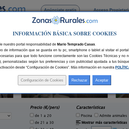
Anúnciate gratis
Acceso Propietar
Busca por pueblo
INFORMACIÓN BÁSICA SOBRE COOKIES
i de Portmany
de Sant Antoni de Portmany
de nuestro portal responsabilidad de
Mario Temprado Casas
.
o de información que se guarda en tu pc, smartphone o tablet al visitar el port
ecesarias para que todo funcione correctamente son las Cookies Técnicas y no ne
rias), personalizadas según tus preferencias y con publicidad ajustada a tus búsq
sactivación desde “Configuración de Cookies”. Más información en nuestra
POLÍTI
Ses Marjades
2 pers.
12 pers.
00 €
21 €
San José (Ibiza)
S
desde
Precio (€/pers)
Características
de 1 a 20
Piscina
Admite animales
de 21 a 30
Mostrar más características