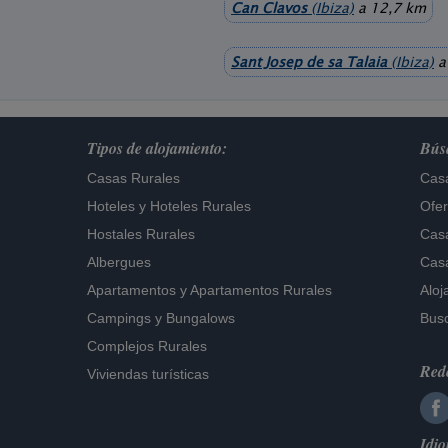
Can Clavos
(Ibiza)
a 12,7 km
Sant Josep de sa Talaia
(Ibiza)
a
Tipos de alojamiento:
Búsq
Casas Rurales
Casa
Hoteles
y
Hoteles Rurales
Ofer
Hostales Rurales
Casa
Albergues
Casa
Apartamentos
y
Apartamentos Rurales
Aloj
Campings y Bungalows
Busc
Complejos Rurales
Rede
Viviendas turísticas
Idi