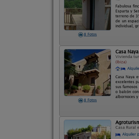
Fabulosa finc
Esparta y Se
terreno de 3
de un espaci
individual, g
8 Fotos
Casa Naya
Vivienda tur
(Ibiza)
Alquil
Casa Naya es
excelentes p
sus famosos 
o balcón con
albornoces y 
8 Fotos
Agroturis
Casa Rural 
Alquiler 