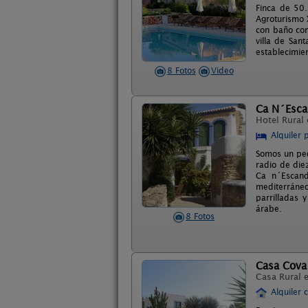
Finca de 50.
Agroturismo 
con baño com
villa de Sant
establecimien
8 Fotos
Video
Ca N´Esca
Hotel Rural
Alquiler 
Somos un peq
radio de die
Ca n´Escand
mediterráneo
parrilladas 
árabe.
8 Fotos
Casa Cova
Casa Rural 
Alquiler 