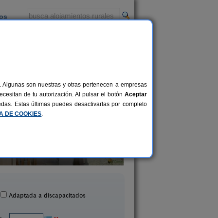
ios
-
al. Algunas son nuestras y otras pertenecen a empresas
cesitan de tu autorización. Al pulsar el botón
Aceptar
uedas. Estas últimas puedes desactivarlas por completo
CA DE COOKIES
.
Casa Cova
Agroturismo Xarc
10 pers.
80 €
ant Joan de Labritja (Ibiza)
Santa Eulalia del Río (I
desde
Adaptada a discapacitados