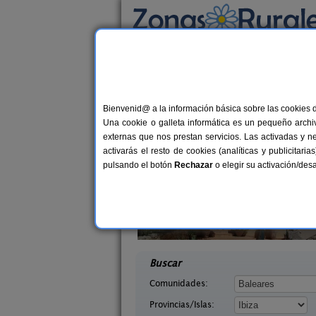
Busca por alojamiento
Alojamientos
>
Baleares
>
Ibiza
> Sant Anton
Casas Rurales cerca 
Bienvenid@ a la información básica sobre las cookies 
Una cookie o galleta informática es un pequeño archiv
externas que nos prestan servicios. Las activadas y n
activarás el resto de cookies (analíticas y publicita
pulsando el botón
Rechazar
o elegir su activación/de
ya
Ca N´Escandell
10 pers.
20+
50 €
1
afia (Ibiza)
Sant Joan de Labritja (Ibiza)
desde
desde
Buscar
Comunidades:
Provincias/Islas: