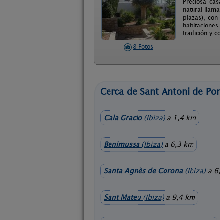
Preciosa cas
natural llam
plazas), con
habitaciones
tradición y c
8 Fotos
Cerca de Sant Antoni de Po
Cala Gracio
(Ibiza)
a 1,4 km
Benimussa
(Ibiza)
a 6,3 km
Santa Agnès de Corona
(Ibiza)
a 6
Sant Mateu
(Ibiza)
a 9,4 km