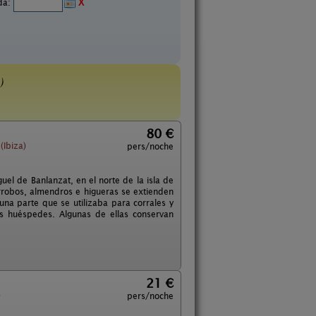
ida:
X
)
80 €
(Ibiza)
pers/noche
el de Banlanzat, en el norte de la isla de
arrobos, almendros e higueras se extienden
una parte que se utilizaba para corrales y
os huéspedes. Algunas de ellas conservan
21 €
)
pers/noche