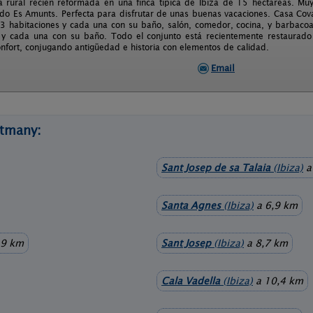
a rural recien reformada en una finca típica de Ibiza de 15 hectáreas. Mu
ado Es Amunts. Perfecta para disfrutar de unas buenas vacaciones. Casa Cov
 3 habitaciones y cada una con su baño, salón, comedor, cocina, y barbacoa
 y cada una con su baño. Todo el conjunto está recientemente restaurado
onfort, conjugando antigüedad e historia con elementos de calidad.
Email
rtmany:
Sant Josep de sa Talaia
(Ibiza)
a
Santa Agnes
(Ibiza)
a 6,9 km
,9 km
Sant Josep
(Ibiza)
a 8,7 km
Cala Vadella
(Ibiza)
a 10,4 km