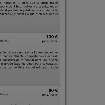
, naranjos,..., en la que se encuentra el
ispone de 9 hab. dobles y una suite, todas
ada al pie del Puig dAtzaró y a 5 km de la
realizar excursiones a pie o en bici que el
100 €
(Ibiza)
pers/noche
razón del área natural de Es Amunts, en un
tado medioambiental completamente natural.
a construcción y habitaciones de diseño
reservado bajo los pinos para calçotadas,
asa de campo ibicenca del más puro estilo
80 €
Ibiza)
pers/noche