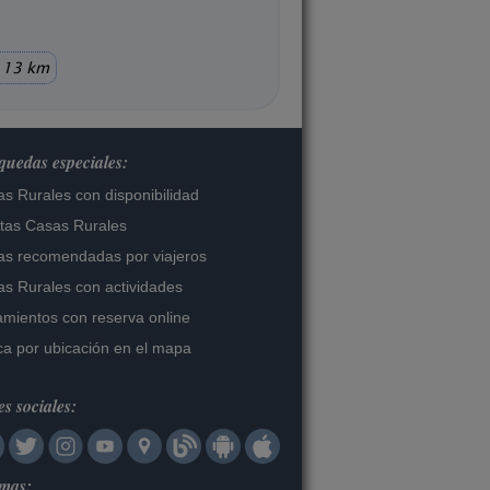
 13 km
uedas especiales:
s Rurales con disponibilidad
tas Casas Rurales
s recomendadas por viajeros
s Rurales con actividades
amientos con reserva online
a por ubicación en el mapa
s sociales:
omas: