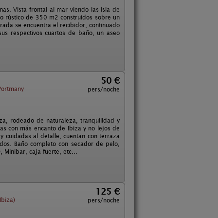
as. Vista frontal al mar viendo las isla de
ilo rústico de 350 m2 construidos sobre un
ada se encuentra el recibidor, continuado
sus respectivos cuartos de baño, un aseo
50 €
Portmany
pers/noche
iza, rodeado de naturaleza, tranquilidad y
yas con más encanto de Ibiza y no lejos de
 cuidadas al detalle, cuentan con terraza
idos. Baño completo con secador de pelo,
Minibar, caja fuerte, etc...
125 €
Ibiza)
pers/noche