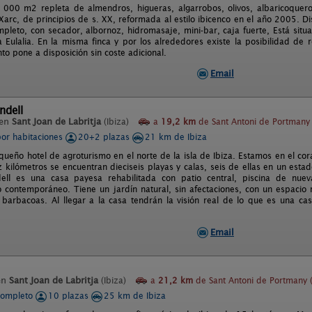
 000 m2 repleta de almendros, higueras, algarrobos, olivos, albaricoqueros
Xarc, de principios de s. XX, reformada al estilo ibicenco en el año 2005. D
pleto, con secador, albornoz, hidromasaje, mini-bar, caja fuerte, Está situ
a Eulalia. En la misma finca y por los alrededores existe la posibilidad de 
to pone a disposición sin coste adicional.
Email
ndell
 en
Sant Joan de Labritja
(Ibiza)
a
19,2 km
de Sant Antoni de Portmany 
por habitaciones
20+2 plazas
21 km de Ibiza
ueño hotel de agroturismo en el norte de la isla de Ibiza. Estamos en el co
z kilómetros se encuentran dieciseis playas y calas, seis de ellas en un es
ell es una casa payesa rehabilitada con patio central, piscina de nuev
 contemporáneo. Tiene un jardín natural, sin afectaciones, con un espacio 
y barbacoas. Al llegar a la casa tendrán la visión real de lo que es una c
Email
en
Sant Joan de Labritja
(Ibiza)
a
21,2 km
de Sant Antoni de Portmany (
completo
10 plazas
25 km de Ibiza