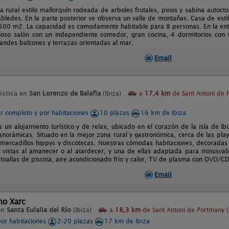
a rural estilo mallorquín rodeada de arboles frutales, pinos y sabina autocton
sbledes. En la parte posterior se observa un valle de montañas. Casa de est
500 m2. La capacidad es comodamente habitable para 8 personas. En la entr
oso salón con un independiente comedor, gran cocina, 4 dormitorios con 
randes balcones y terrazas orientadas al mar.
Email
ística en
San Lorenzo de Balafia
(Ibiza)
a
17,4 km
de Sant Antoni de 
er completo y por habitaciones
10 plazas
16 km de Ibiza
 un alojamiento turístico y de relax, ubicado en el corazón de la isla de Ib
anorámicas. Situado en la mejor zona rural y gastronómica, cerca de las pla
mercadillos hippys y discotecas. Nuestras cómodas habitaciones, decoradas y
 vistas al amanecer o al atardecer, y una de ellas adaptada para minusval
toallas de piscina, aire acondicionado frío y calor, TV de plasma con DVD/CD, 
Email
mo Xarc
en
Santa Eulalia del Río
(Ibiza)
a
18,3 km
de Sant Antoni de Portmany (
por habitaciones
2-20 plazas
17 km de Ibiza