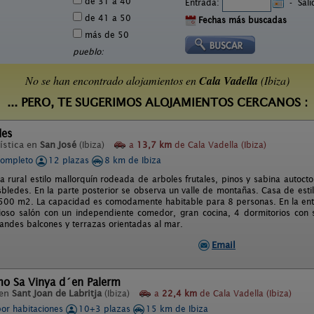
de 31 a 40
Entrada:
-
Sal
de 41 a 50
Fechas más buscadas
más de 50
pueblo:
No se han encontrado alojamientos en
Cala Vadella
(Ibiza)
... PERO, TE SUGERIMOS ALOJAMIENTOS CERCANOS :
des
ística en
San José
(Ibiza)
a
13,7 km
de Cala Vadella (Ibiza)
completo
12 plazas
8 km de Ibiza
a rural estilo mallorquín rodeada de arboles frutales, pinos y sabina autocton
sbledes. En la parte posterior se observa un valle de montañas. Casa de est
500 m2. La capacidad es comodamente habitable para 8 personas. En la entr
oso salón con un independiente comedor, gran cocina, 4 dormitorios con 
randes balcones y terrazas orientadas al mar.
Email
mo Sa Vinya d´en Palerm
 en
Sant Joan de Labritja
(Ibiza)
a
22,4 km
de Cala Vadella (Ibiza)
por habitaciones
10+3 plazas
15 km de Ibiza