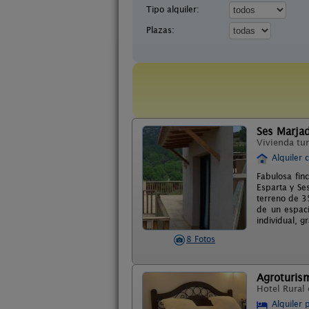
Tipo alquiler:
Plazas:
Ses Marja
Vivienda tur
Alquiler 
Fabulosa finc
Esparta y Se
terreno de 3
de un espaci
individual, g
8 Fotos
Agroturis
Hotel Rural
Alquiler 