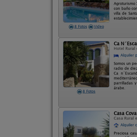
Agroturismo 
con baño com
villa de Sant
establecimien
8 Fotos
Video
Ca N´Esca
Hotel Rural
Alquiler 
Somos un peq
radio de die
Ca n´Escand
mediterráneo
parrilladas 
árabe.
8 Fotos
Casa Cova
Casa Rural 
Alquiler 
Preciosa cas