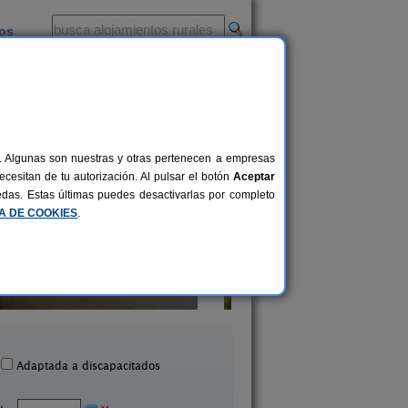
ios
-
al. Algunas son nuestras y otras pertenecen a empresas
cesitan de tu autorización. Al pulsar el botón
Aceptar
uedas. Estas últimas puedes desactivarlas por completo
CA DE COOKIES
.
Casa Cova
Casa Naya
10 pers.
80 €
ant Joan de Labritja (Ibiza)
San Lorenzo de Balafia 
desde
Adaptada a discapacitados