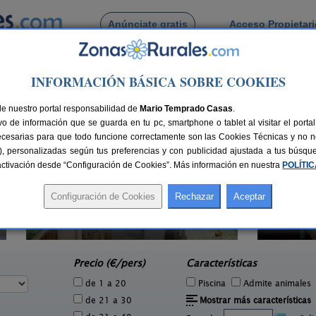
Anúnciate gratis
Acceso Propietar
Busca por pueblo
INFORMACIÓN BÁSICA SOBRE COOKIES
la
de Cala Vadella
de nuestro portal responsabilidad de
Mario Temprado Casas
.
o de información que se guarda en tu pc, smartphone o tablet al visitar el port
ecesarias para que todo funcione correctamente son las Cookies Técnicas y no ne
rias), personalizadas según tus preferencias y con publicidad ajustada a tus búsq
sactivación desde “Configuración de Cookies”. Más información en nuestra
POLÍTI
Agroturismo Sa Vinya d´en
10+3 pers.
80 €
Palerm
2 pers.
desde
21 €
Sant Joan de Labritja (Ibiza)
S
e
Precio (€/pers)
Características
de 1 a 20
Piscina
Admite animales
de 21 a 30
Mostrar más características