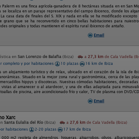
n Palerm es una finca agrícola-ganadera de 8 hectáreas situada en en San Migu
sa se localiza en un paraje representativo del campo ibicenco, donde los alg
 La casa data de finales del S. XIX y nada en ella se ha modificado excepto 
 grano que se ha reconvertido en cinco bellas habitaciones para nuiestr
des originales y todas mantienen el espíritu rural ibicenco de antaño.
Email
ística en
San Lorenzo de Balafia
(Ibiza)
a
27,3 km
de Cala Vadella (Ib
er completo y por habitaciones
10 plazas
16 km de Ibiza
 un alojamiento turístico y de relax, ubicado en el corazón de la isla de Ib
anorámicas. Situado en la mejor zona rural y gastronómica, cerca de las pla
mercadillos hippys y discotecas. Nuestras cómodas habitaciones, decoradas y
 vistas al amanecer o al atardecer, y una de ellas adaptada para minusval
toallas de piscina, aire acondicionado frío y calor, TV de plasma con DVD/CD, 
Email
mo Xarc
en
Santa Eulalia del Río
(Ibiza)
a
27,6 km
de Cala Vadella (Ibiza)
por habitaciones
2-20 plazas
17 km de Ibiza
 000 m2 repleta de almendros, higueras, algarrobos, olivos, albaricoqueros