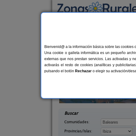
Busca por alojamiento
Alojamientos
>
Baleares
>
Ibiza
> Cala Vadel
Casas Rurales cerca 
Bienvenid@ a la información básica sobre las cookies 
Una cookie o galleta informática es un pequeño archiv
externas que nos prestan servicios. Las activadas y n
activarás el resto de cookies (analíticas y publicita
pulsando el botón
Rechazar
o elegir su activación/de
 Xarc
Ses Marjades
2-20 pers.
1
125 €
ío (Ibiza)
San José (Ibiza)
desde
desd
Buscar
Comunidades:
Provincias/Islas: