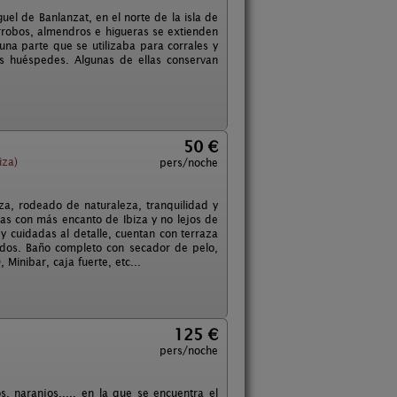
el de Banlanzat, en el norte de la isla de
arrobos, almendros e higueras se extienden
una parte que se utilizaba para corrales y
os huéspedes. Algunas de ellas conservan
50 €
iza)
pers/noche
iza, rodeado de naturaleza, tranquilidad y
yas con más encanto de Ibiza y no lejos de
 cuidadas al detalle, cuentan con terraza
idos. Baño completo con secador de pelo,
Minibar, caja fuerte, etc...
125 €
pers/noche
, naranjos,..., en la que se encuentra el