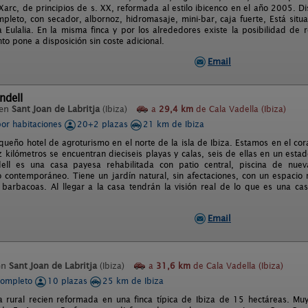
Xarc, de principios de s. XX, reformada al estilo ibicenco en el año 2005. D
pleto, con secador, albornoz, hidromasaje, mini-bar, caja fuerte, Está situ
a Eulalia. En la misma finca y por los alrededores existe la posibilidad de 
to pone a disposición sin coste adicional.
Email
ndell
 en
Sant Joan de Labritja
(Ibiza)
a
29,4 km
de Cala Vadella (Ibiza)
por habitaciones
20+2 plazas
21 km de Ibiza
ueño hotel de agroturismo en el norte de la isla de Ibiza. Estamos en el co
z kilómetros se encuentran dieciseis playas y calas, seis de ellas en un es
ell es una casa payesa rehabilitada con patio central, piscina de nuev
 contemporáneo. Tiene un jardín natural, sin afectaciones, con un espacio 
y barbacoas. Al llegar a la casa tendrán la visión real de lo que es una c
Email
en
Sant Joan de Labritja
(Ibiza)
a
31,6 km
de Cala Vadella (Ibiza)
completo
10 plazas
25 km de Ibiza
a rural recien reformada en una finca típica de Ibiza de 15 hectáreas. Mu