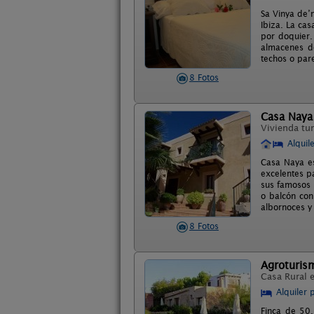
Sa Vinya de’
Ibiza. La ca
por doquier.
almacenes de
techos o pare
8 Fotos
Casa Naya
Vivienda tur
Alquil
Casa Naya es
excelentes p
sus famosos 
o balcón con
albornoces y 
8 Fotos
Agroturis
Casa Rural 
Alquiler 
Finca de 50.