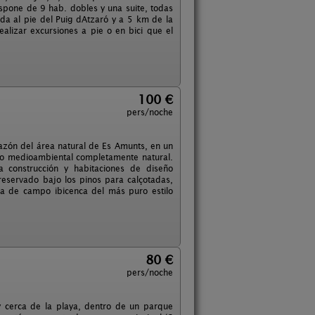
ispone de 9 hab. dobles y una suite, todas
ada al pie del Puig dAtzaró y a 5 km de la
realizar excursiones a pie o en bici que el
100 €
pers/noche
razón del área natural de Es Amunts, en un
tado medioambiental completamente natural.
a construcción y habitaciones de diseño
reservado bajo los pinos para calçotadas,
asa de campo ibicenca del más puro estilo
80 €
pers/noche
y cerca de la playa, dentro de un parque