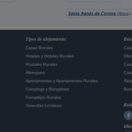
Santa Agnès de Corona
(Ibiza)
a
Tipos de alojamiento:
Búsq
Casas Rurales
Casa
Hoteles
y
Hoteles Rurales
Ofer
Hostales Rurales
Casa
Albergues
Casa
Apartamentos
y
Apartamentos Rurales
Aloj
Campings y Bungalows
Busc
Complejos Rurales
Rede
Viviendas turísticas
Idi