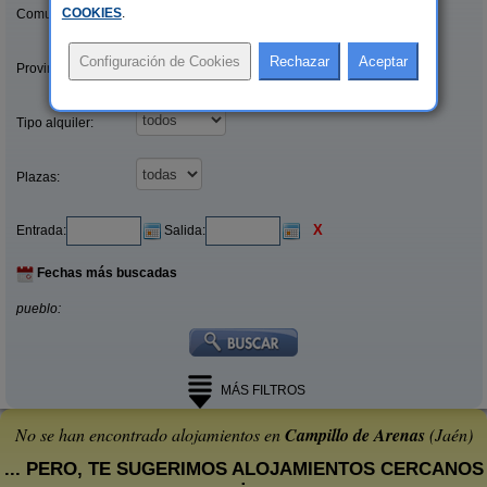
COOKIES
.
Comunidades:
Provincias/Islas:
Tipo alquiler:
Plazas:
X
Entrada:
Salida:
Fechas más buscadas
pueblo:
MÁS FILTROS
No se han encontrado alojamientos en
Campillo de Arenas
(Jaén)
... PERO, TE SUGERIMOS ALOJAMIENTOS CERCANOS
: