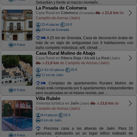
Sebastián y frente al macizo montaño ...
La Posada de Colomera
Casa Rural en
Colomera
a
21,6 km
de
(Granada)
Campillo de Arenas (Jaén)
22+6 plazas
24 €
25 km de Granada
A 25 km de Granada, Casa de decoración árabe de
más de un siglo de antiguedad con 9 habitaciones con
8 Fotos
baño completo individual, wifi, climati ...
Casa Rural Molino de Abajo
Casa Rural en
Ribera Baja / Alcalá La Real
(Jaén)
a
21,8 km
de Campillo de Arenas (Jaén)
2-41+10 plazas
25 €
71 km de Jaén
Complejo de apartamentos Rurales Molino de
Abajo está compuesta por 6 apartamentos independientes
8 Fotos
pero localizadas en el mismo recinto, por ...
Villa Rubén
Vivienda turística en
Jaén
a
23,6 km
de
(Jaén)
Campillo de Arenas (Jaén)
8+4 plazas
25 €
6 km de Jaén
Preciosa casa a las afueras de Jaén. Para 10
personas, disfrutaréis un un lugar idílico rodeado de
8 Fotos