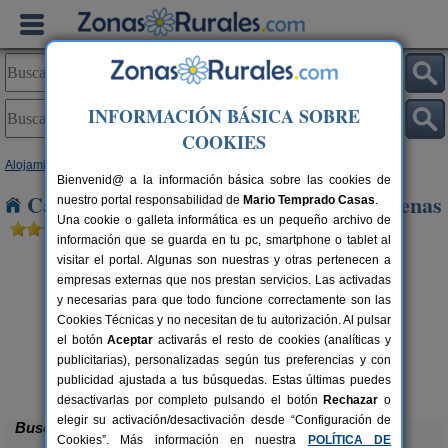
INFORMACIÓN BÁSICA SOBRE
COOKIES
Alojamientos
>
Andalucía
>
Jaén
> Campillo de Arenas
Bienvenid@ a la información básica sobre las cookies de
Casas Rurales cerca de Campillo de Arenas
nuestro portal responsabilidad de
Mario Temprado Casas
.
Una cookie o galleta informática es un pequeño archivo de
información que se guarda en tu pc, smartphone o tablet al
visitar el portal. Algunas son nuestras y otras pertenecen a
empresas externas que nos prestan servicios. Las activadas
y necesarias para que todo funcione correctamente son las
Cookies Técnicas y no necesitan de tu autorización. Al pulsar
el botón
Aceptar
activarás el resto de cookies (analíticas y
publicitarias), personalizadas según tus preferencias y con
Alojamiento Los Valeros
rs.
15-20+7 pers.
 €
25 €
publicidad ajustada a tus búsquedas. Estas últimas puedes
Beas de Segura (Jaén)
desde
desactivarlas por completo pulsando el botón
Rechazar
o
elegir su activación/desactivación desde “Configuración de
Buscar
Cookies”. Más información en nuestra
POLÍTICA DE