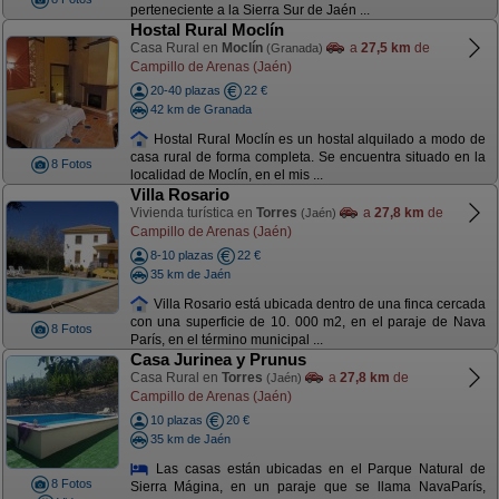
perteneciente a la Sierra Sur de Jaén ...
Hostal Rural Moclín
Casa Rural en
Moclín
a
27,5 km
de
(Granada)
Campillo de Arenas (Jaén)
20-40 plazas
22 €
42 km de Granada
Hostal Rural Moclín es un hostal alquilado a modo de
casa rural de forma completa. Se encuentra situado en la
8 Fotos
localidad de Moclín, en el mis ...
Villa Rosario
Vivienda turística en
Torres
a
27,8 km
de
(Jaén)
Campillo de Arenas (Jaén)
8-10 plazas
22 €
35 km de Jaén
Villa Rosario está ubicada dentro de una finca cercada
con una superficie de 10. 000 m2, en el paraje de Nava
8 Fotos
París, en el término municipal ...
Casa Jurinea y Prunus
Casa Rural en
Torres
a
27,8 km
de
(Jaén)
Campillo de Arenas (Jaén)
10 plazas
20 €
35 km de Jaén
Las casas están ubicadas en el Parque Natural de
8 Fotos
Sierra Mágina, en un paraje que se llama NavaParís,