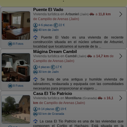
Puente El Vado
Vivienda turística en
Arbuniel
a
11,8 km
(Jaén)
de Campillo de Arenas (Jaén)
4-6 plazas
22 €
40 km de Jaén
Puente El Vado es una vivienda de reciente
construcción situada en el núcleo urbano de Arbuniel,
8 Fotos
localidad que localizamos al sureste de la ...
Mágina Dream Cambil
Vivienda turística en
Cambil
a
14,7 km
de
(Jaén)
Campillo de Arenas (Jaén)
4 plazas
17 €
30 km de Jaén
Se trata de una antigua y humilde vivienda de
labradores, restaurada y equipada con las comodidades
8 Fotos
necesarias para proporcionar al viajero ...
Casa El Tío Patricio
Vivienda turística en
Montillana
a
16,1
(Granada)
km
de Campillo de Arenas (Jaén)
8-14 plazas
19 €
50 km de Granada
La casa El Tío Patricio es una de las viviendas que
componen el Cortijo el Hachazo. Está situada en la