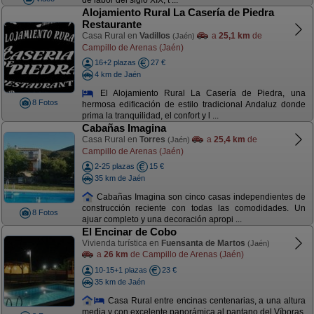
de labor del siglo XIX, t ...
Alojamiento Rural La Casería de Piedra
Restaurante
Casa Rural en
Vadillos
a
25,1 km
de
(Jaén)
Campillo de Arenas (Jaén)
16+2 plazas
27 €
4 km de Jaén
El Alojamiento Rural La Casería de Piedra, una
8 Fotos
hermosa edificación de estilo tradicional Andaluz donde
prima la tranquilidad, el confort y l ...
Cabañas Imagina
Casa Rural en
Torres
a
25,4 km
de
(Jaén)
Campillo de Arenas (Jaén)
2-25 plazas
15 €
35 km de Jaén
Cabañas Imagina son cinco casas independientes de
construcción reciente con todas las comodidades. Un
8 Fotos
ajuar completo y una decoración apropi ...
El Encinar de Cobo
Vivienda turística en
Fuensanta de Martos
(Jaén)
a
26 km
de Campillo de Arenas (Jaén)
10-15+1 plazas
23 €
35 km de Jaén
Casa Rural entre encinas centenarias, a una altura
media y con excelente panorámica al pantano del Víboras.