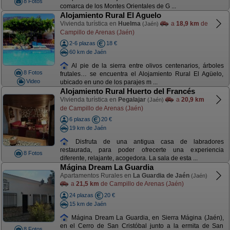
8 Fotos
comarca de los Montes Orientales de G ...
Alojamiento Rural El Aguelo
Vivienda turística en
Huelma
a
18,9 km
de
(Jaén)
Campillo de Arenas (Jaén)
2-6 plazas
18 €
60 km de Jaén
Al pie de la sierra entre olivos centenarios, árboles
8 Fotos
frutales… se encuentra el Alojamiento Rural El Agüelo,
Video
ubicado en uno de los parajes m ...
Alojamiento Rural Huerto del Francés
Vivienda turística en
Pegalajar
a
20,9 km
(Jaén)
de Campillo de Arenas (Jaén)
6 plazas
20 €
19 km de Jaén
Disfruta de una antigua casa de labradores
restaurada, para poder ofrecerte una experiencia
8 Fotos
diferente, relajante, acogedora. La sala de esta ...
Mágina Dream La Guardia
Apartamentos Rurales en
La Guardia de Jaén
(Jaén)
a
21,5 km
de Campillo de Arenas (Jaén)
24 plazas
20 €
15 km de Jaén
Mágina Dream La Guardia, en Sierra Mágina (Jaén),
en el Cerro de San Cristóbal junto a la ermita de San
8 Fotos