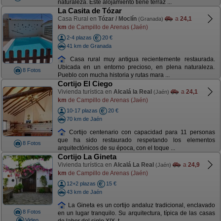
naturaleza. Este alojamiento tiene terraz ...
La Casita de Tózar
Casa Rural en
Tózar / Moclín
a
24,1
(Granada)
km
de Campillo de Arenas (Jaén)
2-4 plazas
20 €
41 km de Granada
Casa rural muy antigua recientemente restaurada.
Ubicada en un entorno precioso, en plena naturaleza.
8 Fotos
Pueblo con mucha historia y rutas mara ...
Cortijo El Ciego
Vivienda turística en
Alcalá la Real
a
24,1
(Jaén)
km
de Campillo de Arenas (Jaén)
10-17 plazas
20 €
70 km de Jaén
Cortijo centenario con capacidad para 11 personas
que ha sido restaurado respetando los elementos
8 Fotos
arquitectónicos de su época, con el toque ...
Cortijo La Gineta
Vivienda turística en
Alcalá La Real
a
24,9
(Jaén)
km
de Campillo de Arenas (Jaén)
12+2 plazas
15 €
43 km de Jaén
La Gineta es un cortijo andaluz tradicional, enclavado
8 Fotos
en un lugar tranquilo. Su arquitectura, típica de las casas
Video