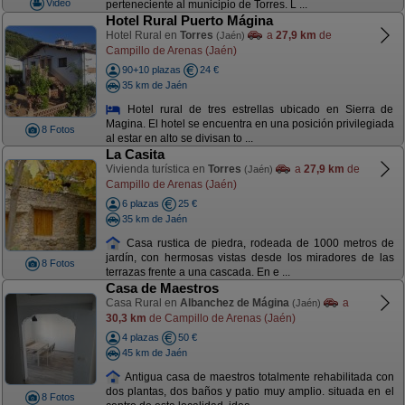
Video
perteneciente al municipio de Torres. L ...
Hotel Rural Puerto Mágina
Hotel Rural en
Torres
a
27,9 km
de
(Jaén)
Campillo de Arenas (Jaén)
90+10 plazas
24 €
35 km de Jaén
Hotel rural de tres estrellas ubicado en Sierra de
Magina. El hotel se encuentra en una posición privilegiada
8 Fotos
al estar en alto se divisan to ...
La Casita
Vivienda turística en
Torres
a
27,9 km
de
(Jaén)
Campillo de Arenas (Jaén)
6 plazas
25 €
35 km de Jaén
Casa rustica de piedra, rodeada de 1000 metros de
jardín, con hermosas vistas desde los miradores de las
8 Fotos
terrazas frente a una cascada. En e ...
Casa de Maestros
Casa Rural en
Albanchez de Mágina
a
(Jaén)
30,3 km
de Campillo de Arenas (Jaén)
4 plazas
50 €
45 km de Jaén
Antigua casa de maestros totalmente rehabilitada con
dos plantas, dos baños y patio muy amplio. situada en el
8 Fotos