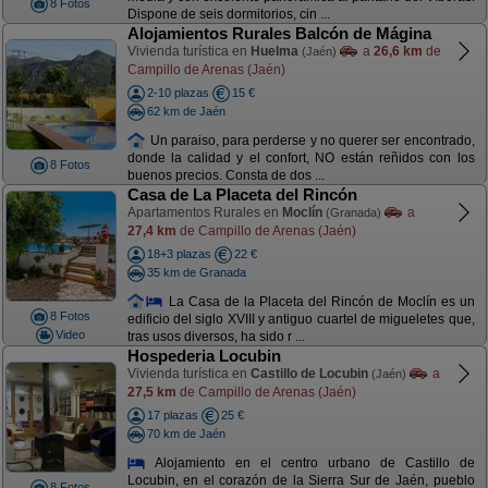
8 Fotos
Dispone de seis dormitorios, cin ...
Alojamientos Rurales Balcón de Mágina
Vivienda turística en
Huelma
a
26,6 km
de
(Jaén)
Campillo de Arenas (Jaén)
2-10 plazas
15 €
62 km de Jaén
Un paraiso, para perderse y no querer ser encontrado,
donde la calidad y el confort, NO están reñidos con los
8 Fotos
buenos precios. Consta de dos ...
Casa de La Placeta del Rincón
Apartamentos Rurales en
Moclín
a
(Granada)
27,4 km
de Campillo de Arenas (Jaén)
18+3 plazas
22 €
35 km de Granada
La Casa de la Placeta del Rincón de Moclín es un
8 Fotos
edificio del siglo XVIII y antiguo cuartel de migueletes que,
Video
tras usos diversos, ha sido r ...
Hospederia Locubin
Vivienda turística en
Castillo de Locubin
a
(Jaén)
27,5 km
de Campillo de Arenas (Jaén)
17 plazas
25 €
70 km de Jaén
Alojamiento en el centro urbano de Castillo de
Locubin, en el corazón de la Sierra Sur de Jaén, pueblo
8 Fotos