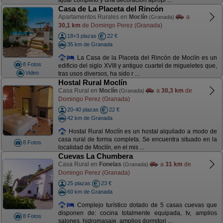
ajuar completo y una decoración apropi ...
Casa de La Placeta del Rincón
Apartamentos Rurales en
Moclín
a
(Granada)
30,1 km
de Domingo Perez (Granada)
18+3 plazas
22 €
35 km de Granada
La Casa de la Placeta del Rincón de Moclín es un
8 Fotos
edificio del siglo XVIII y antiguo cuartel de migueletes que,
Video
tras usos diversos, ha sido r ...
Hostal Rural Moclín
Casa Rural en
Moclín
a
30,3 km
de
(Granada)
Domingo Perez (Granada)
20-40 plazas
22 €
42 km de Granada
Hostal Rural Moclín es un hostal alquilado a modo de
casa rural de forma completa. Se encuentra situado en la
8 Fotos
localidad de Moclín, en el mis ...
Cuevas La Chumbera
Casa Rural en
Fonelas
a
31 km
de
(Granada)
Domingo Perez (Granada)
25 plazas
23 €
60 km de Granada
Complejo turístico dotado de 5 casas cuevas que
disponen de: cocina totalmente equipada, tv, amplios
8 Fotos
salones, hidromasaje, amplios dormitori ...