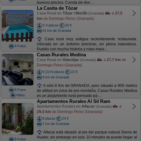
buenos precios. Consta de dos ...
La Casita de Tózar
Casa Rural en
Tózar / Moclín
a
27,5
(Granada)
km
de Domingo Perez (Granada)
2-4 plazas
20 €
41 km de Granada
Casa rural muy antigua recientemente restaurada.
Ubicada en un entorno precioso, en plena naturaleza.
8 Fotos
Pueblo con mucha historia y rutas mara ...
Casas Rurales Medina
Casa Rural en
Güevéjar
a
27,7 km
de
(Granada)
Domingo Perez (Granada)
6-22+6 plazas
22 €
9 km de Granada
A sólo 8 Km de GRANADA, pero situado a 900 metros
8 Fotos
de altitud en zona de pre-montaña, Casas Rurales Medina
Video
es un alojamiento rural pensado pa ...
Apartamentos Rurales Al Sil Ram
Apartamentos Rurales en
Alfacar
a
(Granada)
29,4 km
de Domingo Perez (Granada)
8 plazas
23 €
7 km de Granada
Alfacar está situado al pie del parque natural Sierra de
Huetor, sin embargo en solo 10 minutos se puede llegar al
8 Fotos