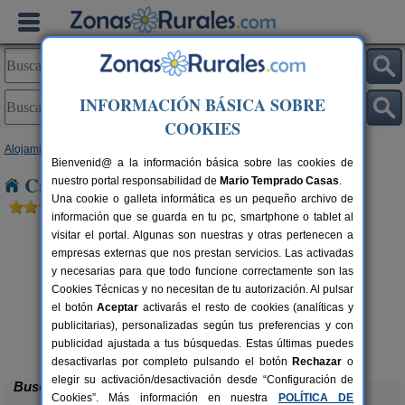
INFORMACIÓN BÁSICA SOBRE
COOKIES
Alojamientos
>
Andalucía
>
Granada
> Domingo Perez
Bienvenid@ a la información básica sobre las cookies de
Casas Rurales cerca de Domingo Perez
nuestro portal responsabilidad de
Mario Temprado Casas
.
Una cookie o galleta informática es un pequeño archivo de
información que se guarda en tu pc, smartphone o tablet al
visitar el portal. Algunas son nuestras y otras pertenecen a
empresas externas que nos prestan servicios. Las activadas
y necesarias para que todo funcione correctamente son las
Cookies Técnicas y no necesitan de tu autorización. Al pulsar
el botón
Aceptar
activarás el resto de cookies (analíticas y
publicitarias), personalizadas según tus preferencias y con
Complejo Rural Balcón de Valor
rs.
2-44+16 pers.
 €
28 €
publicidad ajustada a tus búsquedas. Estas últimas puedes
Válor (Granada)
desde
desactivarlas por completo pulsando el botón
Rechazar
o
elegir su activación/desactivación desde “Configuración de
Buscar
Cookies”. Más información en nuestra
POLÍTICA DE