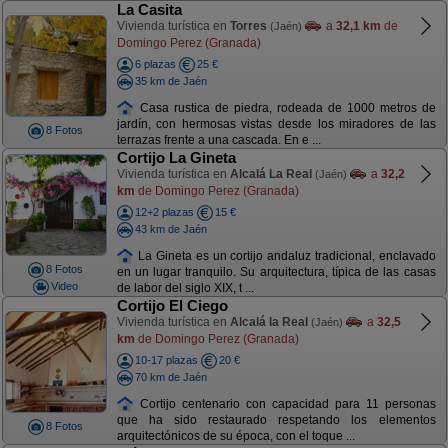
La Casita
Vivienda turística en
Torres
a
32,1 km
de
(Jaén)
Domingo Perez (Granada)
6 plazas
25 €
35 km de Jaén
Casa rustica de piedra, rodeada de 1000 metros de
jardín, con hermosas vistas desde los miradores de las
8 Fotos
terrazas frente a una cascada. En e ...
Cortijo La Gineta
Vivienda turística en
Alcalá La Real
a
32,2
(Jaén)
km
de Domingo Perez (Granada)
12+2 plazas
15 €
43 km de Jaén
La Gineta es un cortijo andaluz tradicional, enclavado
8 Fotos
en un lugar tranquilo. Su arquitectura, típica de las casas
Video
de labor del siglo XIX, t ...
Cortijo El Ciego
Vivienda turística en
Alcalá la Real
a
32,5
(Jaén)
km
de Domingo Perez (Granada)
10-17 plazas
20 €
70 km de Jaén
Cortijo centenario con capacidad para 11 personas
que ha sido restaurado respetando los elementos
8 Fotos
arquitectónicos de su época, con el toque ...