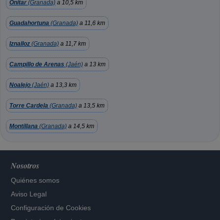
Onitar
(Granada)
a 10,5 km
Guadahortuna
(Granada)
a 11,6 km
Iznalloz
(Granada)
a 11,7 km
Campillo de Arenas
(Jaén)
a 13 km
Noalejo
(Jaén)
a 13,3 km
Torre Cardela
(Granada)
a 13,5 km
Montillana
(Granada)
a 14,5 km
Nosotros
Quiénes somos
Aviso Legal
Configuración de Cookies