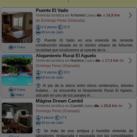
Puente El Vado
Vivienda turística en
Arbuniel
a
14,8 km
(Jaén)
de Domingo Perez (Granada)
4-6 plazas
22 €
40 km de Jaén
Puente El Vado es una vivienda de reciente
construcción situada en el núcleo urbano de Arbuniel,
8 Fotos
localidad que localizamos al sureste de la ...
Alojamiento Rural El Aguelo
Vivienda turística en
Huelma
a
17,4 km
de
(Jaén)
Domingo Perez (Granada)
2-6 plazas
18 €
60 km de Jaén
Al pie de la sierra entre olivos centenarios, árboles
8 Fotos
frutales… se encuentra el Alojamiento Rural El Agüelo,
Video
ubicado en uno de los parajes m ...
Mágina Dream Cambil
Vivienda turística en
Cambil
a
20,6 km
de
(Jaén)
Domingo Perez (Granada)
4 plazas
17 €
30 km de Jaén
Se trata de una antigua y humilde vivienda de
labradores, restaurada y equipada con las comodidades