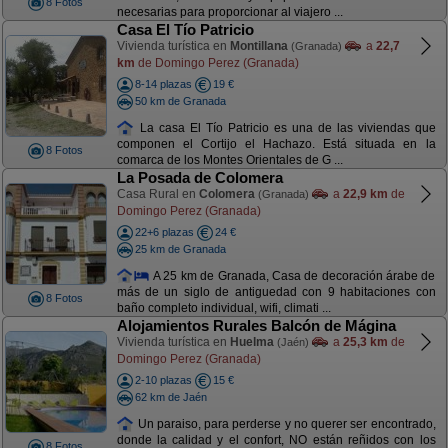
8 Fotos
necesarias para proporcionar al viajero ...
Casa El Tío Patricio
Vivienda turística en
Montillana
a
22,7
(Granada)
km
de Domingo Perez (Granada)
8-14 plazas
19 €
50 km de Granada
La casa El Tío Patricio es una de las viviendas que
componen el Cortijo el Hachazo. Está situada en la
8 Fotos
comarca de los Montes Orientales de G ...
La Posada de Colomera
Casa Rural en
Colomera
a
22,9 km
de
(Granada)
Domingo Perez (Granada)
22+6 plazas
24 €
25 km de Granada
A 25 km de Granada, Casa de decoración árabe de
más de un siglo de antiguedad con 9 habitaciones con
8 Fotos
baño completo individual, wifi, climati ...
Alojamientos Rurales Balcón de Mágina
Vivienda turística en
Huelma
a
25,3 km
de
(Jaén)
Domingo Perez (Granada)
2-10 plazas
15 €
62 km de Jaén
Un paraiso, para perderse y no querer ser encontrado,
donde la calidad y el confort, NO están reñidos con los
8 Fotos