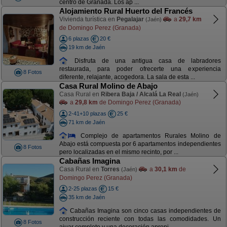
centro de Granada. Los ap ...
Alojamiento Rural Huerto del Francés
Vivienda turística en
Pegalajar
a
29,7 km
(Jaén)
de Domingo Perez (Granada)
6 plazas
20 €
19 km de Jaén
Disfruta de una antigua casa de labradores
restaurada, para poder ofrecerte una experiencia
8 Fotos
diferente, relajante, acogedora. La sala de esta ...
Casa Rural Molino de Abajo
Casa Rural en
Ribera Baja / Alcalá La Real
(Jaén)
a
29,8 km
de Domingo Perez (Granada)
2-41+10 plazas
25 €
71 km de Jaén
Complejo de apartamentos Rurales Molino de
Abajo está compuesta por 6 apartamentos independientes
8 Fotos
pero localizadas en el mismo recinto, por ...
Cabañas Imagina
Casa Rural en
Torres
a
30,1 km
de
(Jaén)
Domingo Perez (Granada)
2-25 plazas
15 €
35 km de Jaén
Cabañas Imagina son cinco casas independientes de
construcción reciente con todas las comodidades. Un
8 Fotos