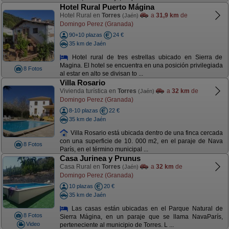
Hotel Rural Puerto Mágina
Hotel Rural en
Torres
a
31,9 km
de
(Jaén)
Domingo Perez (Granada)
90+10 plazas
24 €
35 km de Jaén
Hotel rural de tres estrellas ubicado en Sierra de
Magina. El hotel se encuentra en una posición privilegiada
8 Fotos
al estar en alto se divisan to ...
Villa Rosario
Vivienda turística en
Torres
a
32 km
de
(Jaén)
Domingo Perez (Granada)
8-10 plazas
22 €
35 km de Jaén
Villa Rosario está ubicada dentro de una finca cercada
con una superficie de 10. 000 m2, en el paraje de Nava
8 Fotos
París, en el término municipal ...
Casa Jurinea y Prunus
Casa Rural en
Torres
a
32 km
de
(Jaén)
Domingo Perez (Granada)
10 plazas
20 €
35 km de Jaén
Las casas están ubicadas en el Parque Natural de
8 Fotos
Sierra Mágina, en un paraje que se llama NavaParís,
Video
perteneciente al municipio de Torres. L ...