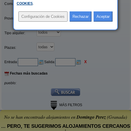
COOKIES
.
Comunidades:
Provincias/Islas:
Tipo alquiler:
Plazas:
X
Entrada:
Salida:
Fechas más buscadas
pueblo:
MÁS FILTROS
No se han encontrado alojamientos en
Domingo Perez
(Granada)
... PERO, TE SUGERIMOS ALOJAMIENTOS CERCANOS
: