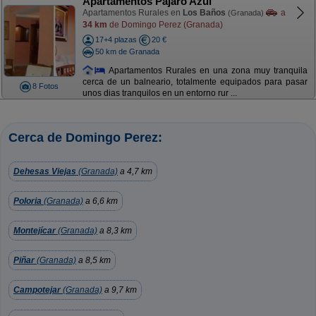
Apartamentos Pájaro Azul
Apartamentos Rurales en
Los Baños
a
(Granada)
34 km
de Domingo Perez (Granada)
17+4 plazas
20 €
50 km de Granada
Apartamentos Rurales en una zona muy tranquila
cerca de un balneario, totalmente equipados para pasar
8 Fotos
unos dias tranquilos en un entorno rur ...
Cerca de Domingo Perez:
Dehesas Viejas
(Granada)
a 4,7 km
Poloria
(Granada)
a 6,6 km
Montejícar
(Granada)
a 8,3 km
Piñar
(Granada)
a 8,5 km
Campotejar
(Granada)
a 9,7 km