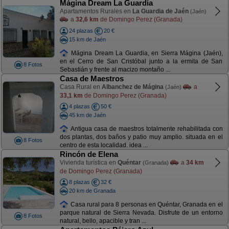
Mágina Dream La Guardia
Apartamentos Rurales en
La Guardia de Jaén
(Jaén)
a
32,6 km
de Domingo Perez (Granada)
24 plazas
20 €
15 km de Jaén
Mágina Dream La Guardia, en Sierra Mágina (Jaén),
en el Cerro de San Cristóbal junto a la ermita de San
8 Fotos
Sebastián y frente al macizo montaño ...
Casa de Maestros
Casa Rural en
Albanchez de Mágina
a
(Jaén)
33,1 km
de Domingo Perez (Granada)
4 plazas
50 €
45 km de Jaén
Antigua casa de maestros totalmente rehabilitada con
dos plantas, dos baños y patio muy amplio. situada en el
8 Fotos
centro de esta localidad. idea ...
Rincón de Elena
Vivienda turística en
Quéntar
a
34 km
(Granada)
de Domingo Perez (Granada)
8 plazas
32 €
20 km de Granada
Casa rural para 8 personas en Quéntar, Granada en el
parque natural de Sierra Nevada. Disfrute de un entorno
8 Fotos
natural, bello, apacible y tran ...