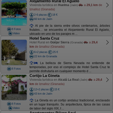
Alojamiento Rural El Aguelo
Vivienda turística en
Huelma
a
29,1 km
de
(Jaén)
Iznalloz (Granada)
2-6 plazas
18 €
60 km de Jaén
Al pie de la sierra entre olivos centenarios, árboles
8 Fotos
frutales… se encuentra el Alojamiento Rural El Agüelo,
Video
ubicado en uno de los parajes m ...
Hotel Santa Cruz
Hotel Rural en
Güéjar Sierra
a
29,4
(Granada)
km
de Iznalloz (Granada)
6+2 plazas
25 €
22 km de Granada
La belleza de Sierra Nevada no entiende de
temporadas, por eso el complejo de Hotel Santa Cruz te
8 Fotos
permite disfrutarla en cualquier momento d ...
Cortijo La Gineta
Vivienda turística en
Alcalá La Real
a
29,4
(Jaén)
km
de Iznalloz (Granada)
12+2 plazas
15 €
43 km de Jaén
La Gineta es un cortijo andaluz tradicional, enclavado
8 Fotos
en un lugar tranquilo. Su arquitectura, típica de las casas
Video
de labor del siglo XIX, t ...
Apartamentos Pájaro Azul