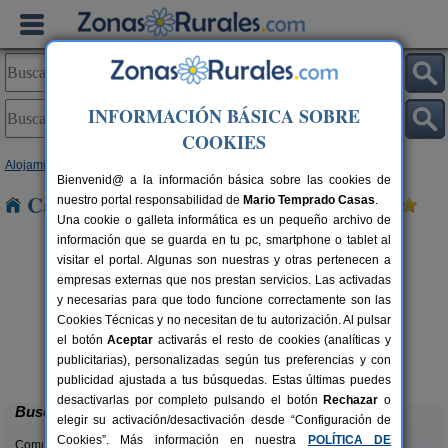
INFORMACIÓN BÁSICA SOBRE
COOKIES
Alojamientos
>
Andalucía
>
Granada
> Iznalloz
Bienvenid@ a la información básica sobre las cookies de
Casas Rurales cerca de Iznalloz
nuestro portal responsabilidad de
Mario Temprado Casas
.
Una cookie o galleta informática es un pequeño archivo de
información que se guarda en tu pc, smartphone o tablet al
visitar el portal. Algunas son nuestras y otras pertenecen a
empresas externas que nos prestan servicios. Las activadas
y necesarias para que todo funcione correctamente son las
Cookies Técnicas y no necesitan de tu autorización. Al pulsar
el botón
Aceptar
activarás el resto de cookies (analíticas y
Complejo Rural Balcón de Valor
rs.
2-44+16 pers.
publicitarias), personalizadas según tus preferencias y con
 €
28 €
Válor (Granada)
desde
publicidad ajustada a tus búsquedas. Estas últimas puedes
desactivarlas por completo pulsando el botón
Rechazar
o
Buscar
elegir su activación/desactivación desde “Configuración de
Cookies”. Más información en nuestra
POLÍTICA DE
Comunidades: