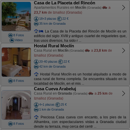
Casa de La Placeta del Rincón
Apartamentos Rurales en
Moclín
a
(Granada)
23,7 km
de Iznalloz (Granada)
18+3 plazas
22 €
35 km de Granada
La Casa de la Placeta del Rincón de Moclín es un
8 Fotos
edificio del siglo XVIII y antiguo cuartel de migueletes que,
Video
tras usos diversos, ha sido r ...
Hostal Rural Moclín
Casa Rural en
Moclín
a
23,8 km
de
(Granada)
Iznalloz (Granada)
20-40 plazas
22 €
42 km de Granada
Hostal Rural Moclín es un hostal alquilado a modo de
casa rural de forma completa. Se encuentra situado en la
8 Fotos
localidad de Moclín, en el mis ...
Casa Cueva Arabeluj
Casa Rural en
Granada
a
25 km
de
(Granada)
Iznalloz (Granada)
4+1 plazas
25 €
1 km de Granada
Preciosa Casa cueva con encanto, a los pies de la
Alhambra, con espectaculares vistas a Granada ciudad
8 Fotos
desde su terraza, muy cerca del centr ...