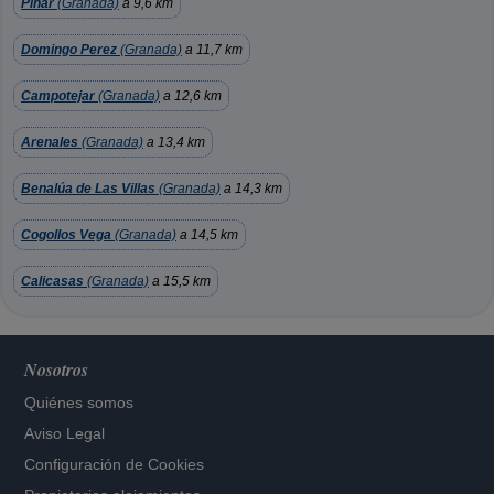
Piñar
(Granada)
a 9,6 km
Domingo Perez
(Granada)
a 11,7 km
Campotejar
(Granada)
a 12,6 km
Arenales
(Granada)
a 13,4 km
Benalúa de Las Villas
(Granada)
a 14,3 km
Cogollos Vega
(Granada)
a 14,5 km
Calicasas
(Granada)
a 15,5 km
Nosotros
Quiénes somos
Aviso Legal
Configuración de Cookies