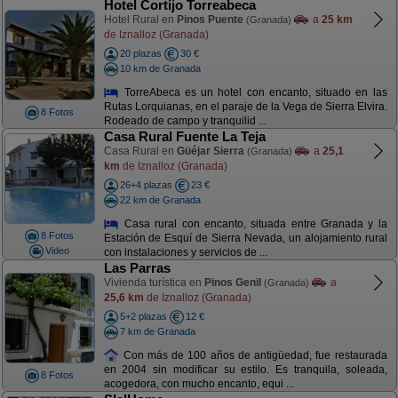
Hotel Cortijo Torreabeca
Hotel Rural en
Pinos Puente
a
25 km
(Granada)
de Iznalloz (Granada)
20 plazas
30 €
10 km de Granada
TorreAbeca es un hotel con encanto, situado en las
Rutas Lorquianas, en el paraje de la Vega de Sierra Elvira.
8 Fotos
Rodeado de campo y tranquilid ...
Casa Rural Fuente La Teja
Casa Rural en
Güéjar Sierra
a
25,1
(Granada)
km
de Iznalloz (Granada)
26+4 plazas
23 €
22 km de Granada
Casa rural con encanto, situada entre Granada y la
8 Fotos
Estación de Esquí de Sierra Nevada, un alojamiento rural
Video
con instalaciones y servicios de ...
Las Parras
Vivienda turística en
Pinos Genil
a
(Granada)
25,6 km
de Iznalloz (Granada)
5+2 plazas
12 €
7 km de Granada
Con más de 100 años de antigüedad, fue restaurada
en 2004 sin modificar su estilo. Es tranquila, soleada,
8 Fotos
acogedora, con mucho encanto, equi ...