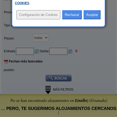
COOKIES
.
Provincias/Islas:
Tipo alquiler:
Plazas:
X
Entrada:
Salida:
Fechas más buscadas
pueblo:
MÁS FILTROS
No se han encontrado alojamientos en
Iznalloz
(Granada)
... PERO, TE SUGERIMOS ALOJAMIENTOS CERCANOS
: