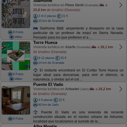
SlalHome
Vivienda turística en
Pinos Genil
a
(Granada)
25,8 km
de Iznalloz (Granada)
2-4+2 plazas
21 €
10 km de Granada
SlalHome B&B: alojamiento y desayuno en la casa
8 Fotos
particular de un profesor de esquí en Sierra Nevada.
Video
Pensado para los que prefieren el a ...
Torre Hueca
Vivienda turística en
Atarfe
a
26,1 km
(Granada)
de Iznalloz (Granada)
9-12 plazas
25 €
14 km de Granada
El visitante encontrará en El Cortijo Torre Hueca un
8 Fotos
lugar ideal para descansar, para vivir el silencio, la
Video
naturaleza, y olvidar así el cot ...
Puente El Vado
Vivienda turística en
Arbuniel
a
26,2 km
(Jaén)
de Iznalloz (Granada)
4-6 plazas
22 €
40 km de Jaén
Puente El Vado es una vivienda de reciente
construcción situada en el núcleo urbano de Arbuniel,
8 Fotos
localidad que localizamos al sureste de la ...
Alba Montis