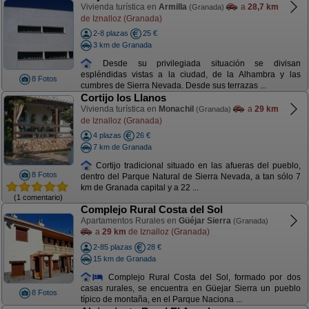
Vivienda turística en
Armilla
a
28,7 km
(Granada)
de Iznalloz (Granada)
2-8 plazas
25 €
3 km de Granada
Desde su privilegiada situación se divisan
espléndidas vistas a la ciudad, de la Alhambra y las
8 Fotos
cumbres de Sierra Nevada. Desde sus terrazas ...
Cortijo los Llanos
Vivienda turística en
Monachil
a
29 km
(Granada)
de Iznalloz (Granada)
4 plazas
26 €
7 km de Granada
Cortijo tradicional situado en las afueras del pueblo,
8 Fotos
dentro del Parque Natural de Sierra Nevada, a tan sólo 7
km de Granada capital y a 22 ...
(1 comentario)
Complejo Rural Costa del Sol
Apartamentos Rurales en
Güéjar Sierra
(Granada)
a
29 km
de Iznalloz (Granada)
2-85 plazas
28 €
15 km de Granada
Complejo Rural Costa del Sol, formado por dos
casas rurales, se encuentra en Güejar Sierra un pueblo
8 Fotos
típico de montaña, en el Parque Naciona ...