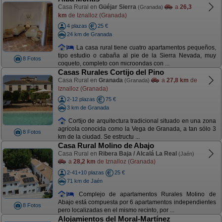
Casa Rural en
Güéjar Sierra
a
26,3
(Granada)
km
de Iznalloz (Granada)
4 plazas
25 €
24 km de Granada
La casa rural tiene cuatro apartamentos pequeños,
tipo estudio o cabaña al pie de la Sierra Nevada, muy
8 Fotos
coqueto, completo con microondas con ...
Casas Rurales Cortijo del Pino
Casa Rural en
Granada
a
27,8 km
de
(Granada)
Iznalloz (Granada)
2-12 plazas
75 €
3 km de Granada
Cortijo de arquitectura tradicional situado en una zona
agrícola conocida como la Vega de Granada, a tan sólo 3
8 Fotos
km de la ciudad. Se estructu ...
Casa Rural Molino de Abajo
Casa Rural en
Ribera Baja / Alcalá La Real
(Jaén)
a
28,2 km
de Iznalloz (Granada)
2-41+10 plazas
25 €
71 km de Jaén
Complejo de apartamentos Rurales Molino de
Abajo está compuesta por 6 apartamentos independientes
8 Fotos
pero localizadas en el mismo recinto, por ...
Alojamientos del Moral-Martínez