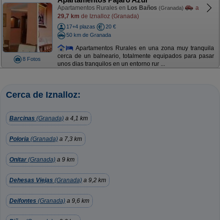
Apartamentos Rurales en
Los Baños
a
(Granada)
29,7 km
de Iznalloz (Granada)
17+4 plazas
20 €
50 km de Granada
Apartamentos Rurales en una zona muy tranquila
cerca de un balneario, totalmente equipados para pasar
8 Fotos
unos dias tranquilos en un entorno rur ...
Cerca de Iznalloz:
Barcinas
(Granada)
a 4,1 km
Poloria
(Granada)
a 7,3 km
Onitar
(Granada)
a 9 km
Dehesas Viejas
(Granada)
a 9,2 km
Deifontes
(Granada)
a 9,6 km