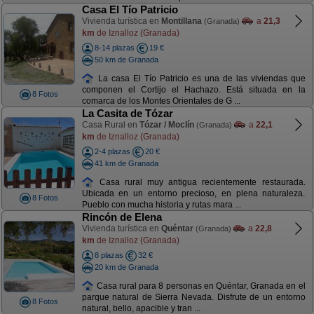
Casa El Tío Patricio
Vivienda turística en
Montillana
a
21,3
(Granada)
km
de Iznalloz (Granada)
8-14 plazas
19 €
50 km de Granada
La casa El Tío Patricio es una de las viviendas que
componen el Cortijo el Hachazo. Está situada en la
8 Fotos
comarca de los Montes Orientales de G ...
La Casita de Tózar
Casa Rural en
Tózar / Moclín
a
22,1
(Granada)
km
de Iznalloz (Granada)
2-4 plazas
20 €
41 km de Granada
Casa rural muy antigua recientemente restaurada.
Ubicada en un entorno precioso, en plena naturaleza.
8 Fotos
Pueblo con mucha historia y rutas mara ...
Rincón de Elena
Vivienda turística en
Quéntar
a
22,8
(Granada)
km
de Iznalloz (Granada)
8 plazas
32 €
20 km de Granada
Casa rural para 8 personas en Quéntar, Granada en el
parque natural de Sierra Nevada. Disfrute de un entorno
8 Fotos
natural, bello, apacible y tran ...