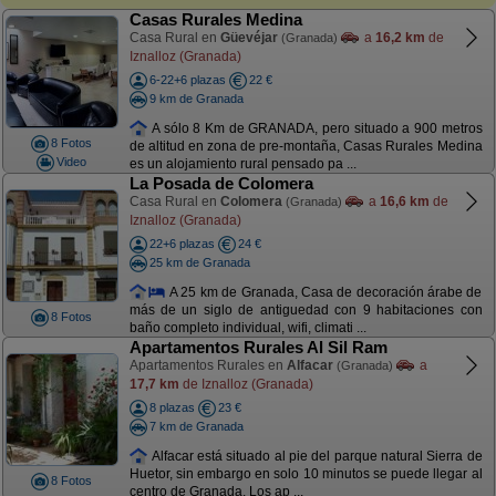
Casas Rurales Medina
Casa Rural en
Güevéjar
a
16,2 km
de
(Granada)
Iznalloz (Granada)
6-22+6 plazas
22 €
9 km de Granada
A sólo 8 Km de GRANADA, pero situado a 900 metros
8 Fotos
de altitud en zona de pre-montaña, Casas Rurales Medina
Video
es un alojamiento rural pensado pa ...
La Posada de Colomera
Casa Rural en
Colomera
a
16,6 km
de
(Granada)
Iznalloz (Granada)
22+6 plazas
24 €
25 km de Granada
A 25 km de Granada, Casa de decoración árabe de
más de un siglo de antiguedad con 9 habitaciones con
8 Fotos
baño completo individual, wifi, climati ...
Apartamentos Rurales Al Sil Ram
Apartamentos Rurales en
Alfacar
a
(Granada)
17,7 km
de Iznalloz (Granada)
8 plazas
23 €
7 km de Granada
Alfacar está situado al pie del parque natural Sierra de
Huetor, sin embargo en solo 10 minutos se puede llegar al
8 Fotos
centro de Granada. Los ap ...