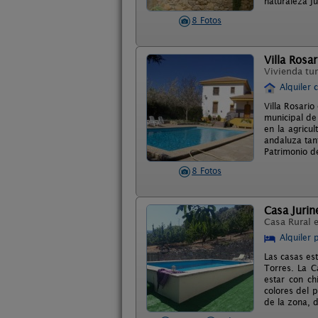
naturaleza ju
8 Fotos
Villa Rosar
Vivienda tur
Alquiler 
Villa Rosari
municipal de
en la agricu
andaluza tan
Patrimonio d
8 Fotos
Casa Jurin
Casa Rural 
Alquiler 
Las casas es
Torres. La C
estar con c
colores del 
de la zona, 