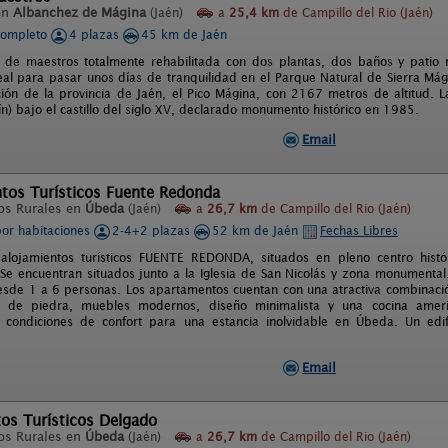
en
Albanchez de Mágina
(Jaén)
a
25,4 km
de Campillo del Rio (Jaén)
completo
4 plazas
45 km de Jaén
 de maestros totalmente rehabilitada con dos plantas, dos baños y patio 
deal para pasar unos días de tranquilidad en el Parque Natural de Sierra Mági
ión de la provincia de Jaén, el Pico Mágina, con 2167 metros de altitud. L
ín) bajo el castillo del siglo XV, declarado monumento histórico en 1985.
Email
tos Turísticos Fuente Redonda
os Rurales en
Úbeda
(Jaén)
a
26,7 km
de Campillo del Rio (Jaén)
por habitaciones
2-4+2 plazas
52 km de Jaén
Fechas Libres
 alojamientos turísticos FUENTE REDONDA, situados en pleno centro hist
e encuentran situados junto a la Iglesia de San Nicolás y zona monumenta
sde 1 a 6 personas. Los apartamentos cuentan con una atractiva combinació
de piedra, muebles modernos, diseño minimalista y una cocina ameri
 condiciones de confort para una estancia inolvidable en Úbeda. Un edif
.
Email
os Turísticos Delgado
os Rurales en
Úbeda
(Jaén)
a
26,7 km
de Campillo del Rio (Jaén)