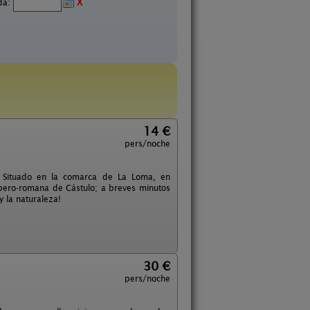
ida:
X
14 €
pers/noche
. Situado en la comarca de La Loma, en
ibero-romana de Cástulo; a breves minutos
 la naturaleza!
30 €
pers/noche