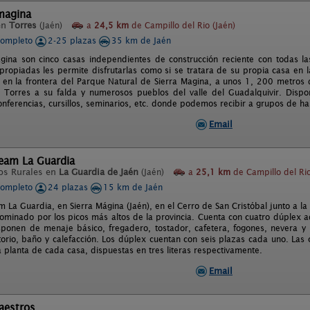
magina
en
Torres
(Jaén)
a
24,5 km
de Campillo del Rio (Jaén)
completo
2-25 plazas
35 km de Jaén
ina son cinco casas independientes de construcción reciente con todas l
propiadas les permite disfrutarlas como si se tratara de su propia casa en 
o en la frontera del Parque Natural de Sierra Magina, a unos 1, 200 metros 
n Torres a su falda y numerosos pueblos del valle del Guadalquivir. Dis
onferencias, cursillos, seminarios, etc. donde podemos recibir a grupos de 
Email
eam La Guardia
os Rurales en
La Guardia de Jaén
(Jaén)
a
25,1 km
de Campillo del Rio
completo
24 plazas
15 km de Jaén
La Guardia, en Sierra Mágina (Jaén), en el Cerro de San Cristóbal junto a la
minado por los picos más altos de la provincia. Cuenta con cuatro dúplex 
ponen de menaje básico, fregadero, tostador, cafetera, fogones, nevera y 
torio, baño y calefacción. Los dúplex cuentan con seis plazas cada uno. Las
 planta de cada casa, dispuestas en tres literas respectivamente.
Email
aestros