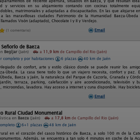
partamentos de reciente apertura, situados en Baeza, y que resultan ide
d y servicios en su alojamiento contando con cocinas totalmente equi
 dobles, matrimoniales y adaptadas a discapacitados. En las que alojarse e
a a las maravillosas ciudades Patrimonio de la Humanidad Baeza-Úbeda 
llamados Visón (adaptado), Chocolate I y II y Verdejo.
Email
(1 comentario)
 Señorío de Baeza
en
Begíjar
(Jaén)
a
11,9 km
de Campillo del Rio (Jaén)
er completo y por habitaciones
6 plazas
40 km de Jaén
vilegiado de confort, arte y estilo clásico donde se puede reunir los amig
za-Úbeda. La casa tiene todo lo que un viajero necesita, confort y paz. E
Úbeda, Baeza y Jaén, la naturaleza del Pargue de Cazorla, Granada y Córdo
ardín, terraza, parking, calefacción y aire acondicionado, televisión y 
, microondas, lavadora. Hay acceso a internet y cuna disponible. Hay biciclet
Email
to Rural Ciudad Monumental
ística en
Baeza
(Jaén)
a
17,8 km
de Campillo del Rio (Jaén)
completo
6+1 plazas
48 km de Jaén
rural en el corazón del casco histórico de Baeza, a solo 100 m de la Cate
monumentos. Además, se encuentra a tan solo 4 minutos en coche de la Ac