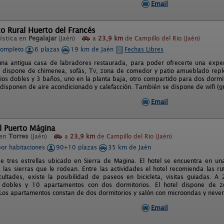
Email
o Rural Huerto del Francés
ística en
Pegalajar
(Jaén)
a
23,9 km
de Campillo del Rio (Jaén)
completo
6 plazas
19 km de Jaén
Fechas Libres
una antigua casa de labradores restaurada, para poder ofrecerte una experi
r dispone de chimenea, sofás, Tv, zona de comedor y patio amueblado repl
ios dobles y 3 baños, uno en la planta baja, otro compartido para dos dormit
 disponen de aire acondicionado y calefacción. También se dispone de wifi (gr
Email
l Puerto Mágina
 en
Torres
(Jaén)
a
23,9 km
de Campillo del Rio (Jaén)
por habitaciones
90+10 plazas
35 km de Jaén
de tres estrellas ubicado en Sierra de Magina. El hotel se encuentra en una
s las sierras que le rodean. Entre las actividades el hotel recomienda las r
ficultades, existe la posibilidad de paseos en bicicleta, visitas guiadas
s dobles y 10 apartamentos con dos dormitorios. El hotel dispone de z
 Los apartamentos constan de dos dormitorios y salón con microondas y never
Email