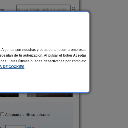
ios
-
al. Algunas son nuestras y otras pertenecen a empresas
cesitan de tu autorización. Al pulsar el botón
Aceptar
uedas. Estas últimas puedes desactivarlas por completo
CA DE COOKIES
.
Villa Fuentes
Casa Rural Molino de 
2-10 pers.
20 €
Alcalá La Real (Jaén)
Ribera Baja (Jaén)
desde
Adaptada a discapacitados