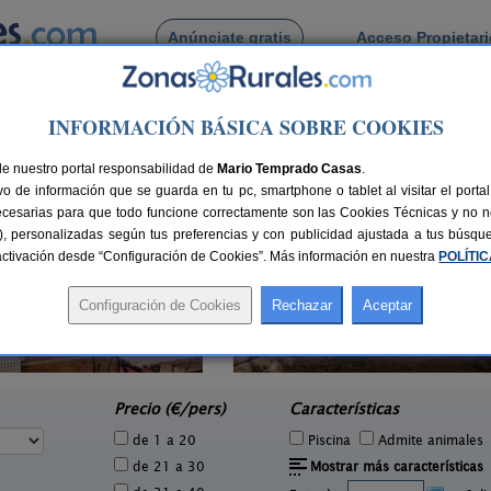
Anúnciate gratis
Acceso Propietar
Busca por pueblo
INFORMACIÓN BÁSICA SOBRE COOKIES
el Rio
de Campillo del Rio
de nuestro portal responsabilidad de
Mario Temprado Casas
.
o de información que se guarda en tu pc, smartphone o tablet al visitar el port
ecesarias para que todo funcione correctamente son las Cookies Técnicas y no ne
rias), personalizadas según tus preferencias y con publicidad ajustada a tus búsq
sactivación desde “Configuración de Cookies”. Más información en nuestra
POLÍTI
Alojamiento Los Valeros
2 pers.
15-20+7 pers.
25 €
25 €
Beas de Segura (Jaén)
e
desde
Precio (€/pers)
Características
de 1 a 20
Piscina
Admite animales
de 21 a 30
Mostrar más características