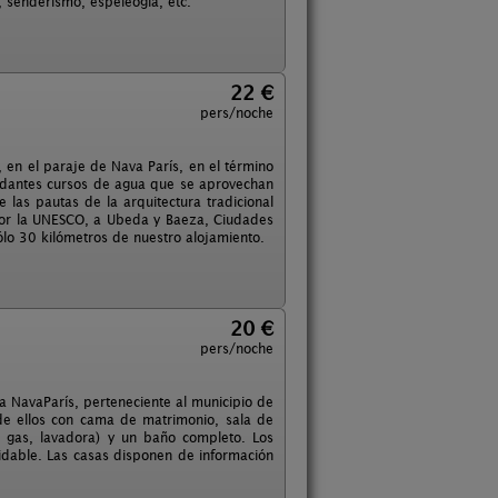
, senderismo, espeleogía, etc.
22 €
pers/noche
 en el paraje de Nava París, en el término
undantes cursos de agua que se aprovechan
 las pautas de la arquitectura tradicional
por la UNESCO, a Ubeda y Baeza, Ciudades
lo 30 kilómetros de nuestro alojamiento.
20 €
pers/noche
a NavaParís, perteneciente al municipio de
 de ellos con cama de matrimonio, sala de
 gas, lavadora) y un baño completo. Los
vidable. Las casas disponen de información