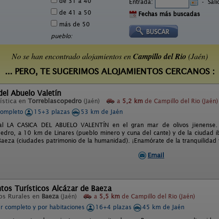
de 31 a 40
Entrada:
-
Sal
de 41 a 50
Fechas más buscadas
más de 50
pueblo:
No se han encontrado alojamientos en
Campillo del Rio
(Jaén)
... PERO, TE SUGERIMOS ALOJAMIENTOS CERCANOS :
del Abuelo Valetín
ística en
Torreblascopedro
(Jaén)
a
5,2 km
de Campillo del Rio (Jaén)
completo
15+3 plazas
53 km de Jaén
ral LA CASICA DEL ABUELO VALENTÍN en el gran mar de olivos jienense
edro, a 10 km de Linares (pueblo minero y cuna del cante) y de la ciudad 
aeza (ciudades patrimonio de la humanidad). ¡Enamórate de la tranquilidad y
Email
os Turísticos Alcázar de Baeza
os Rurales en
Baeza
(Jaén)
a
5,5 km
de Campillo del Rio (Jaén)
er completo y por habitaciones
16+4 plazas
45 km de Jaén