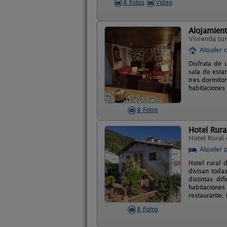
8 Fotos
Video
Alojamient
Vivienda tur
Alquiler 
Disfruta de 
sala de esta
tres dormitor
habitaciones
8 Fotos
Hotel Rura
Hotel Rural
Alquiler 
Hotel rural 
divisan toda
distintas di
habitacione
restaurante.
8 Fotos