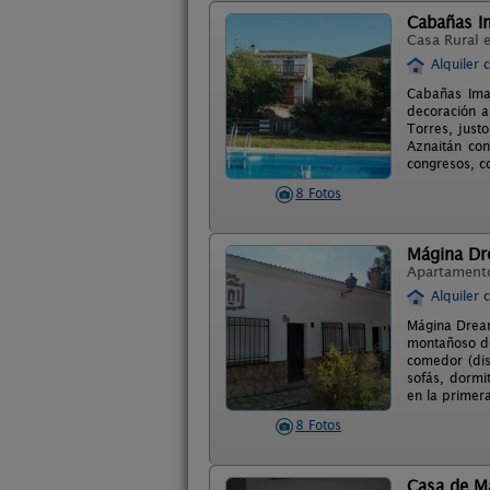
Cabañas I
Casa Rural 
Alquiler 
Cabañas Imag
decoración a
Torres, just
Aznaitá­n co
congresos, c
8 Fotos
Mágina Dr
Apartament
Alquiler 
Mágina Dream 
montañoso do
comedor (dis
sofás, dormi
en la primera
8 Fotos
Casa de M