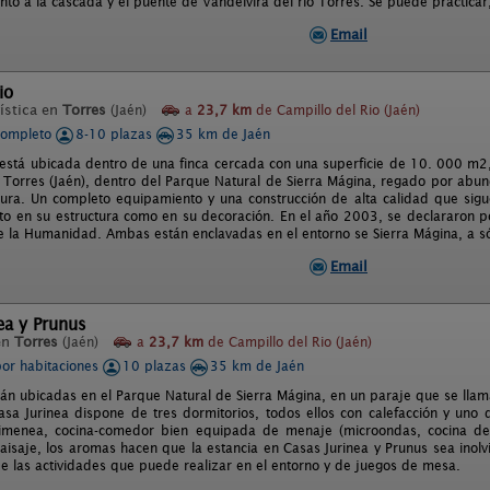
nto a la cascada y el puente de Vandelvira del rio Torres. Se puede practicar
Email
io
ística en
Torres
(Jaén)
a
23,7 km
de Campillo del Rio (Jaén)
completo
8-10 plazas
35 km de Jaén
o está ubicada dentro de una finca cercada con una superficie de 10. 000 m2,
 Torres (Jaén), dentro del Parque Natural de Sierra Mágina, regado por ab
ltura. Un completo equipamiento y una construcción de alta calidad que sigue
to en su estructura como en su decoración. En el año 2003, se declararon 
e la Humanidad. Ambas están enclavadas en el entorno se Sierra Mágina, a só
Email
ea y Prunus
en
Torres
(Jaén)
a
23,7 km
de Campillo del Rio (Jaén)
por habitaciones
10 plazas
35 km de Jaén
tán ubicadas en el Parque Natural de Sierra Mágina, en un paraje que se llam
asa Jurinea dispone de tres dormitorios, todos ellos con calefacción y uno
himenea, cocina-comedor bien equipada de menaje (microondas, cocina de
paisaje, los aromas hacen que la estancia en Casas Jurinea y Prunus sea inol
de las actividades que puede realizar en el entorno y de juegos de mesa.