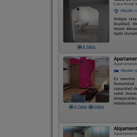
Casa Rural 
Alquiler 
Antigua casa
localidad. i
mayor elevac
Natín (Aznait
8 Fotos
Apartamen
Apartament
Alquiler 
En nuestros
Humanidad. S
capacidad de
como muros 
inmejorables
instalaciones
4 Fotos
Video
Alojamient
Apartament