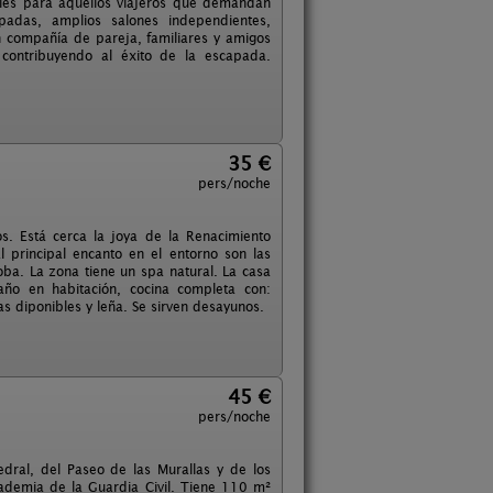
ales para aquellos viajeros que demandan
padas, amplios salones independientes,
n compañía de pareja, familiares y amigos
contribuyendo al éxito de la escapada.
35 €
pers/noche
os. Está cerca la joya de la Renacimiento
l principal encanto en el entorno son las
ba. La zona tiene un spa natural. La casa
baño en habitación, cocina completa con:
as diponibles y leña. Se sirven desayunos.
45 €
pers/noche
dral, del Paseo de las Murallas y de los
ademia de la Guardia Civil. Tiene 110 m²