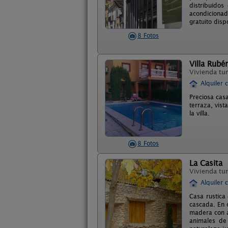
distribuidos
acondicionad
gratuito disp
8 Fotos
Villa Rubé
Vivienda tur
Alquiler 
Preciosa casa
terraza, vist
la villa.
8 Fotos
La Casita
Vivienda tur
Alquiler 
Casa rustica
cascada. En 
madera con a
animales de