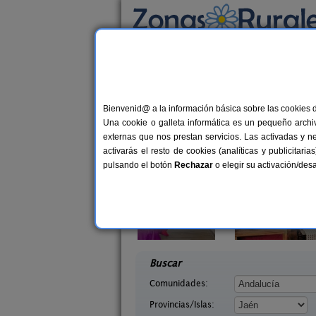
Busca por alojamiento
Alojamientos
>
Andalucía
>
Jaén
> Campillo d
Casas Rurales cerca 
Bienvenid@ a la información básica sobre las cookies 
Una cookie o galleta informática es un pequeño archiv
externas que nos prestan servicios. Las activadas y n
activarás el resto de cookies (analíticas y publicita
pulsando el botón
Rechazar
o elegir su activación/de
s Cueva
Casa La Ronda
2-8+2 pers.
2-7+
29 €
Jaén)
Jódar (Jaén)
desde
desd
Buscar
Comunidades:
Provincias/Islas: