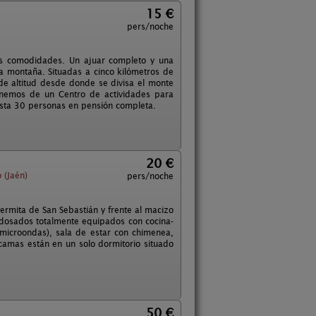
15 €
pers/noche
as comodidades. Un ajuar completo y una
la montaña. Situadas a cinco kilómetros de
de altitud desde donde se divisa el monte
ponemos de un Centro de actividades para
hasta 30 personas en pensión completa.
20 €
 (Jaén)
pers/noche
 ermita de San Sebastián y frente al macizo
adosados totalmente equipados con cocina-
microondas), sala de estar con chimenea,
 camas están en un solo dormitorio situado
50 €