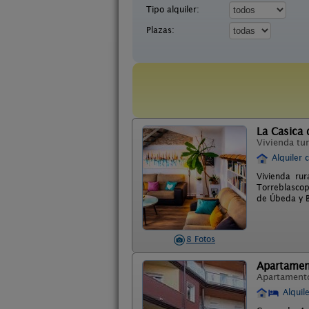
Tipo alquiler:
Plazas:
La Casica 
Vivienda tur
Alquiler 
Vivienda ru
Torreblascop
de Úbeda y B
8 Fotos
Apartament
Apartament
Alquil