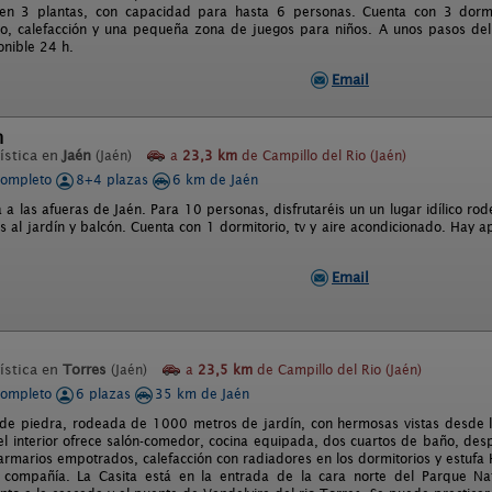
 en 3 plantas, con capacidad para hasta 6 personas. Cuenta con 3 dormit
o, calefacción y una pequeña zona de juegos para niños. A unos pasos del
onible 24 h.
Email
n
ística en
Jaén
(Jaén)
a
23,3 km
de Campillo del Rio (Jaén)
completo
8+4 plazas
6 km de Jaén
 a las afueras de Jaén. Para 10 personas, disfrutaréis un un lugar idílico ro
as al jardín y balcón. Cuenta con 1 dormitorio, tv y aire acondicionado. Hay 
Email
ística en
Torres
(Jaén)
a
23,5 km
de Campillo del Rio (Jaén)
completo
6 plazas
35 km de Jaén
 de piedra, rodeada de 1000 metros de jardín, con hermosas vistas desde l
el interior ofrece salón-comedor, cocina equipada, dos cuartos de baño, des
rmarios empotrados, calefacción con radiadores en los dormitorios y estufa 
 compañía. La Casita está en la entrada de la cara norte del Parque Nat