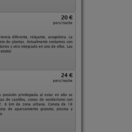
20 €
pers/noche
encia diferente, relajante, acogedora. La
eto de plantas. Actualmente contamos con
orios y otro integrado en uno de ellos. Las
atuito)
24 €
pers/noche
 posición privilegiada al estar en alto se
utas de castillos, zonas de senderismo con
. A 2. 8 km de zona urbana. Consta de 18
ona de aparcamiento gratuito, piscina y
a.