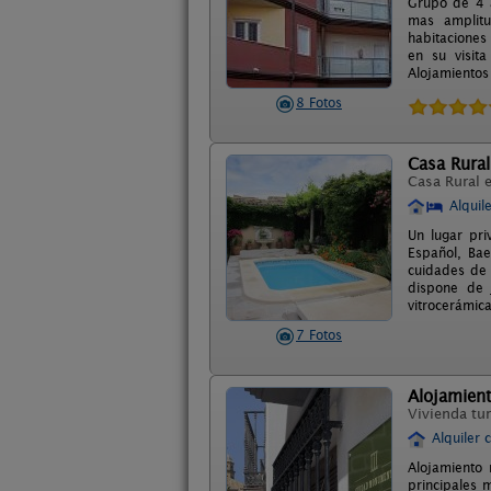
Grupo de 4 a
mas amplitu
habitaciones
en su visit
Alojamientos 
8 Fotos
Casa Rural
Casa Rural 
Alquil
Un lugar pri
Español, Bae
cuidades de 
dispone de j
vitrocerámica
7 Fotos
Alojamien
Vivienda tur
Alquiler 
Alojamiento 
principales 