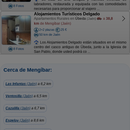
labradores, restaurada y equipada con las comodidades
8 Fotos
necesarias para proporcionar al viajero ...
Alojamientos Turísticos Delgado
Apartamentos Rurales en
Úbeda
a
38,8
(Jaén)
km
de Mengíbar (Jaén)
2+2 plazas
25 €
50 km de Jaén
Los Alojamientos Delgado están situados en el mismo
centro del casco antiguo de Úbeda, junto a la Iglesia de
8 Fotos
San Pablo, donde usted podrá co ...
Cerca de Mengíbar:
Las Infantas
(Jaén)
a 6,2 km
Ventosilla
(Jaén)
a 6,5 km
Cazalilla
(Jaén)
a 6,7 km
Espeluy
(Jaén)
a 8,6 km