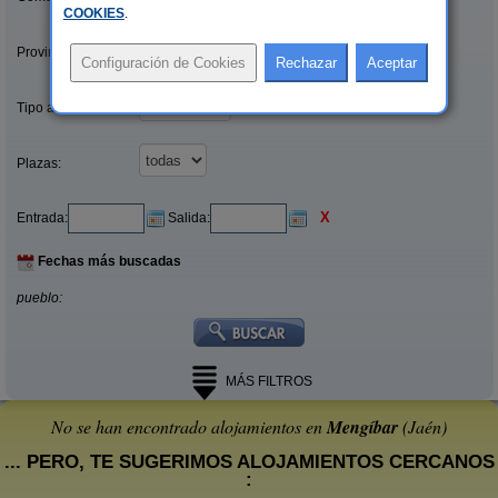
COOKIES
.
Provincias/Islas:
Tipo alquiler:
Plazas:
X
Entrada:
Salida:
Fechas más buscadas
pueblo:
MÁS FILTROS
No se han encontrado alojamientos en
Mengíbar
(Jaén)
... PERO, TE SUGERIMOS ALOJAMIENTOS CERCANOS
: