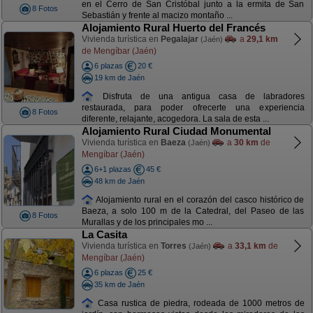
en el Cerro de San Cristóbal junto a la ermita de San
8 Fotos
Sebastián y frente al macizo montaño ...
Alojamiento Rural Huerto del Francés
Vivienda turística en
Pegalajar
a
29,1 km
(Jaén)
de Mengíbar (Jaén)
6 plazas
20 €
19 km de Jaén
Disfruta de una antigua casa de labradores
restaurada, para poder ofrecerte una experiencia
8 Fotos
diferente, relajante, acogedora. La sala de esta ...
Alojamiento Rural Ciudad Monumental
Vivienda turística en
Baeza
a
30 km
de
(Jaén)
Mengíbar (Jaén)
6+1 plazas
45 €
48 km de Jaén
Alojamiento rural en el corazón del casco histórico de
Baeza, a solo 100 m de la Catedral, del Paseo de las
8 Fotos
Murallas y de los principales mo ...
La Casita
Vivienda turística en
Torres
a
33,1 km
de
(Jaén)
Mengíbar (Jaén)
6 plazas
25 €
35 km de Jaén
Casa rustica de piedra, rodeada de 1000 metros de