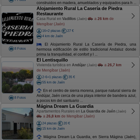
construidos en madera, amueblados y equipados para h ...
Alojamiento Rural La Casería de Piedra
Restaurante
Casa Rural en
Vadillos
a
26 km
de
(Jaén)
Mengíbar (Jaén)
16+2 plazas
27 €
4 km de Jaén
El Alojamiento Rural La Casería de Piedra, una
8 Fotos
hermosa edificación de estilo tradicional Andaluz donde
prima la tranquilidad, el confort y l ...
El Lentisquillo
Vivienda turística en
Andújar
a
26,7 km
(Jaén)
de Mengíbar (Jaén)
2-6+1 plazas
35 €
55 km de Jaén
En el centro de sierra morena, parque natural sierra de
Andújar, Jaén cerca de una playa interior de bandera azul,
8 Fotos
a pocos km del santuario ...
Mágina Dream La Guardia
Apartamentos Rurales en
La Guardia de Jaén
(Jaén)
a
26,8 km
de Mengíbar (Jaén)
24 plazas
20 €
15 km de Jaén
Mágina Dream La Guardia, en Sierra Mágina (Jaén),