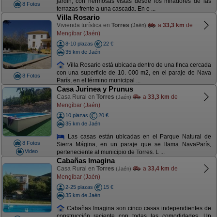
jardín, con hermosas vistas desde los miradores de las
8 Fotos
terrazas frente a una cascada. En e ...
Villa Rosario
Vivienda turística en
Torres
a
33,3 km
de
(Jaén)
Mengíbar (Jaén)
8-10 plazas
22 €
35 km de Jaén
Villa Rosario está ubicada dentro de una finca cercada
con una superficie de 10. 000 m2, en el paraje de Nava
8 Fotos
París, en el término municipal ...
Casa Jurinea y Prunus
Casa Rural en
Torres
a
33,3 km
de
(Jaén)
Mengíbar (Jaén)
10 plazas
20 €
35 km de Jaén
Las casas están ubicadas en el Parque Natural de
8 Fotos
Sierra Mágina, en un paraje que se llama NavaParís,
Video
perteneciente al municipio de Torres. L ...
Cabañas Imagina
Casa Rural en
Torres
a
33,4 km
de
(Jaén)
Mengíbar (Jaén)
2-25 plazas
15 €
35 km de Jaén
Cabañas Imagina son cinco casas independientes de
construcción reciente con todas las comodidades. Un