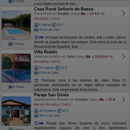
8 Fotos
y uno triple (consta de tres ...
Casa Rural Señorío de Baeza
Casa Rural en
Begíjar
a
24 km
de
(Jaén)
Mengíbar (Jaén)
6 plazas
35 €
40 km de Jaén
Un lugar privilegiado de confort, arte y estilo clásico
donde se puede reunir los amigos. Está cerca la joya de la
7 Fotos
Renacimiento Español, Bae ...
Villa Rubén
Vivienda turística en
Jaén
a
24,8 km
de
(Jaén)
Mengíbar (Jaén)
8+4 plazas
25 €
6 km de Jaén
Preciosa casa a las afueras de Jaén. Para 10
personas, disfrutaréis un un lugar idílico rodeado de
8 Fotos
naturaleza. Este alojamiento tiene terraz ...
Paraje San Ginés
Apartamentos Rurales en
Andújar
a
25,8
(Jaén)
km
de Mengíbar (Jaén)
16+5 plazas
42 €
39 km de Jaén
Paraje San Gines dispone de cinco cómodos
Apartamentos (casas) de uno y dos dormitorios
7 Fotos