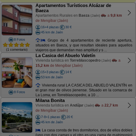
Apartamentos Turísticos Alcázar de
Baeza
Apartamentos Rurales en
Baeza
a
9,8 km
(Jaén)
de Mengíbar (Jaén)
16+4 plazas
30 €
45 km de Jaén
8 Fotos
Grupo de 4 apartamentos de reciente apertura,
situados en Baeza, y que resultan ideales para aquellos
(1 comentario)
viajeros que demandan mas amplitud y s ...
La Casica del Abuelo Valetín
Vivienda turística en
Torreblascopedro
a
(Jaén)
15,2 km
de Mengíbar (Jaén)
15+3 plazas
14 €
53 km de Jaén
Vivienda rural LA CASICA DEL ABUELO VALENTÍN en
el gran mar de olivos jienense. Situado en la comarca de
8 Fotos
La Loma, en Torreblascopedro, a 10 ...
Milana Bonita
Vivienda turística en
Andújar
a
22,7 km
(Jaén)
de Mengíbar (Jaén)
7-8+1 plazas
20 €
45 km de Jaén
La casa consta de tres dormitorios, dos de ellos dobles
(uno con dos camas y el otro es una cama de matrimonio)