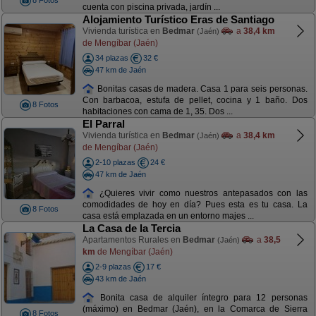
8 Fotos
cuenta con piscina privada, jardín ...
Alojamiento Turístico Eras de Santiago
Vivienda turística en
Bedmar
a
38,4 km
(Jaén)
de Mengíbar (Jaén)
34 plazas
32 €
47 km de Jaén
Bonitas casas de madera. Casa 1 para seis personas.
Con barbacoa, estufa de pellet, cocina y 1 baño. Dos
8 Fotos
habitaciones con cama de 1, 35. Dos ...
El Parral
Vivienda turística en
Bedmar
a
38,4 km
(Jaén)
de Mengíbar (Jaén)
2-10 plazas
24 €
47 km de Jaén
¿Quieres vivir como nuestros antepasados con las
comodidades de hoy en día? Pues esta es tu casa. La
8 Fotos
casa está emplazada en un entorno majes ...
La Casa de la Tercia
Apartamentos Rurales en
Bedmar
a
38,5
(Jaén)
km
de Mengíbar (Jaén)
2-9 plazas
17 €
43 km de Jaén
Bonita casa de alquiler íntegro para 12 personas
(máximo) en Bedmar (Jaén), en la Comarca de Sierra
8 Fotos