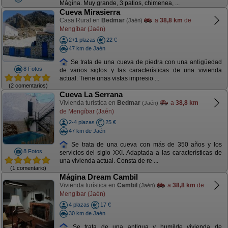
Mágina. Muy grande, 3 patios, chimenea, ...
Cueva Mirasierra
Casa Rural en
Bedmar
a
38,8 km
de
(Jaén)
Mengíbar (Jaén)
2+1 plazas
22 €
47 km de Jaén
Se trata de una cueva de piedra con una antigüedad
8 Fotos
de varios siglos y las características de una vivienda
actual. Tiene unas vistas impresio ...
(2 comentarios)
Cueva La Serrana
Vivienda turística en
Bedmar
a
38,8 km
(Jaén)
de Mengíbar (Jaén)
2-4 plazas
25 €
47 km de Jaén
Se trata de una cueva con más de 350 años y los
8 Fotos
servicios del siglo XXI. Adaptada a las características de
una vivienda actual. Consta de re ...
(1 comentario)
Mágina Dream Cambil
Vivienda turística en
Cambil
a
38,8 km
de
(Jaén)
Mengíbar (Jaén)
4 plazas
17 €
30 km de Jaén
Se trata de una antigua y humilde vivienda de