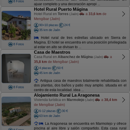
8 Fotos
ajuar completo y una decoración apropi ...
Hotel Rural Puerto Mágina
Hotel Rural en
Torres
a
33,6 km
de
(Jaén)
Mengíbar (Jaén)
90+10 plazas
24 €
35 km de Jaén
Hotel rural de tres estrellas ubicado en Sierra de
Magina. El hotel se encuentra en una posición privilegiada
8 Fotos
al estar en alto se divisan to ...
Casa de Maestros
Casa Rural en
Albanchez de Mágina
a
(Jaén)
35,8 km
de Mengíbar (Jaén)
4 plazas
50 €
45 km de Jaén
Antigua casa de maestros totalmente rehabilitada con
dos plantas, dos baños y patio muy amplio. situada en el
8 Fotos
centro de esta localidad. idea ...
Alojamiento Rural La Aragonesa
Vivienda turística en
Marmolejo
a
38,4 km
(Jaén)
de Mengíbar (Jaén)
6-12 plazas
30 €
63 km de Jaén
La Aragonesa se encuentra en Marmolejo y ofrece
piscina al aire libre y salón compartido. Esta casa rural