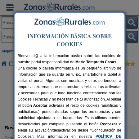
INFORMACIÓN BÁSICA SOBRE
COOKIES
Alojamientos
>
Andalucía
>
Jaén
> Mengíbar
Bienvenid@ a la información básica sobre las cookies de
Casas Rurales cerca de Mengíbar
nuestro portal responsabilidad de
Mario Temprado Casas
.
Una cookie o galleta informática es un pequeño archivo de
información que se guarda en tu pc, smartphone o tablet al
visitar el portal. Algunas son nuestras y otras pertenecen a
empresas externas que nos prestan servicios. Las activadas
y necesarias para que todo funcione correctamente son las
Cookies Técnicas y no necesitan de tu autorización. Al pulsar
el botón
Aceptar
activarás el resto de cookies (analíticas y
Alojamiento Los Valeros
rs.
15-20+7 pers.
publicitarias), personalizadas según tus preferencias y con
 €
25 €
Beas de Segura (Jaén)
desde
publicidad ajustada a tus búsquedas. Estas últimas puedes
desactivarlas por completo pulsando el botón
Rechazar
o
Buscar
elegir su activación/desactivación desde “Configuración de
Cookies”. Más información en nuestra
POLÍTICA DE
Comunidades: