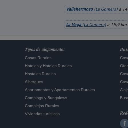
Vallehermoso
(La Gomera)
a 14
La Vega
(La Gomera)
a 16,9 km
Tipos de alojamiento:
Búsq
Casas Rurales
Casa
Hoteles
y
Hoteles Rurales
Ofer
Hostales Rurales
Casa
Albergues
Casa
Apartamentos
y
Apartamentos Rurales
Aloj
Campings y Bungalows
Busc
Complejos Rurales
Rede
Viviendas turísticas