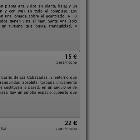
 planta alta y dos en planta baja) y un
n y con WIFI en todo el complejo. Los
en una lomada sobre el acantilado. A 10
os tienen vista al mar. Santa Ana (solo
a un turismo que busca tranquilidad, y
15 €
pers/noche
el barrio de Las Cabezadas. El entorno que
tranquilidad absoluta, turbada únicamente
ue sustituyen la pared, en un ángulo se ve
terraza hay un amplio espacio cubierto que
22 €
 (La
pers/noche