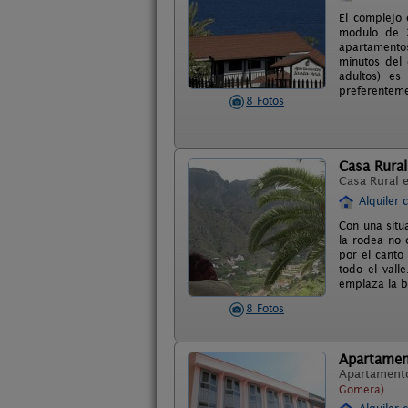
El complejo 
modulo de 2
apartamento
minutos del 
adultos) es
preferenteme
8 Fotos
Casa Rural
Casa Rural 
Alquiler 
Con una situ
la rodea no 
por el canto
todo el vall
emplaza la 
8 Fotos
Apartamen
Apartament
Gomera)