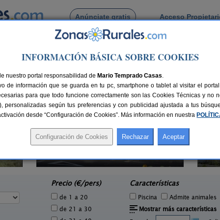
Anúnciate gratis
Acceso Propietar
Busca por pueblo
INFORMACIÓN BÁSICA SOBRE COOKIES
mera
> La Rajita
de La Rajita
de nuestro portal responsabilidad de
Mario Temprado Casas
.
o de información que se guarda en tu pc, smartphone o tablet al visitar el port
ecesarias para que todo funcione correctamente son las Cookies Técnicas y no ne
rias), personalizadas según tus preferencias y con publicidad ajustada a tus búsq
sactivación desde “Configuración de Cookies”. Más información en nuestra
POLÍTI
A
Apartamentos Santa Ana
Sa
2-5 pers.
12 pers.
15 €
52 €
Alajeró (La Gomera)
de
desde
Precio (€/pers)
Características
de 1 a 20
Piscina
Admite animales
de 21 a 30
Mostrar más características