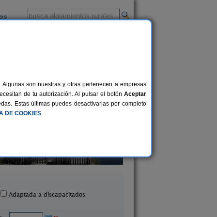
ios
-
al. Algunas son nuestras y otras pertenecen a empresas
cesitan de tu autorización. Al pulsar el botón
Aceptar
uedas. Estas últimas puedes desactivarlas por completo
CA DE COOKIES
.
partamentos San Sebastián
2-10+1 pers.
22 €
n Sebastián de La Gomera (La
Casa Rural Pajar
desde
Gomera)
Hermigua (La Gom
Adaptada a discapacitados