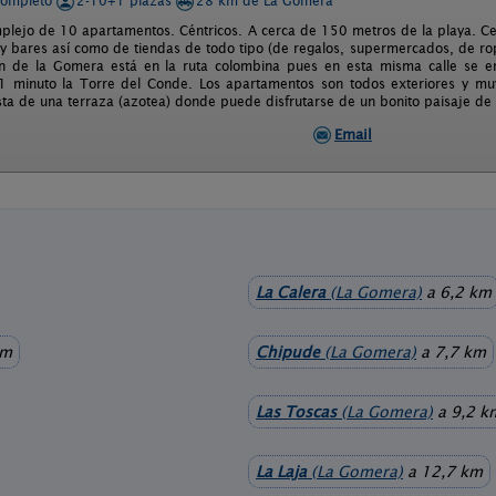
completo
2-10+1 plazas
28 km de La Gomera
lejo de 10 apartamentos. Céntricos. A cerca de 150 metros de la playa. Ce
 y bares así como de tiendas de todo tipo (de regalos, supermercados, de rop
n de la Gomera está en la ruta colombina pues en esta misma calle se en
 minuto la Torre del Conde. Los apartamentos son todos exteriores y muy 
sta de una terraza (azotea) donde puede disfrutarse de un bonito paisaje de l
Email
La Calera
(La Gomera)
a 6,2 km
km
Chipude
(La Gomera)
a 7,7 km
Las Toscas
(La Gomera)
a 9,2 k
La Laja
(La Gomera)
a 12,7 km