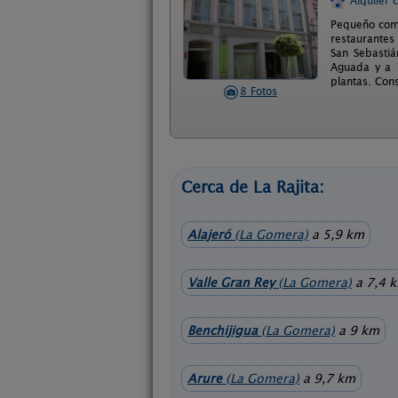
Alquiler 
Pequeño comp
restaurantes
San Sebastiá
Aguada y a 1
plantas. Con
8 Fotos
Cerca de La Rajita:
Alajeró
(La Gomera)
a 5,9 km
Valle Gran Rey
(La Gomera)
a 7,4 
Benchijigua
(La Gomera)
a 9 km
Arure
(La Gomera)
a 9,7 km