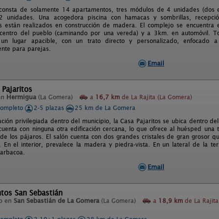
consta de solamente 14 apartamentos, tres módulos de 4 unidades (dos en
 unidades. Una acogedora piscina con hamacas y sombrillas, recepció
s están realizados en construcción de madera. El complejo se encuentra 
centro del pueblo (caminando por una vereda) y a 3km. en automóvil. Tod
 un lugar apacible, con un trato directo y personalizado, enfocado 
nte para parejas.
Email
 Pajaritos
en
Hermigua
(La Gomera)
a
16,7 km
de La Rajita (La Gomera)
completo
2-5 plazas
25 km de La Gomera
ación privilegiada dentro del municipio, la Casa Pajaritos se ubica dentro d
cuenta con ninguna otra edificación cercana, lo que ofrece al huésped una 
 de los pájaros. El salón cuenta con dos grandes cristales de gran grosor q
e. En el interior, prevalece la madera y piedra-vista. En un lateral de la 
barbacoa.
Email
tos San Sebastián
o en
San Sebastián de La Gomera
(La Gomera)
a
18,9 km
de La Rajita