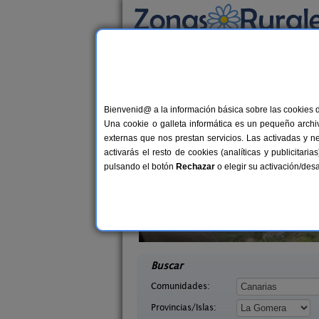
Busca por alojamiento
Alojamientos
>
Canarias
>
Tenerife
>
La Go
Casas Rurales cerca 
Bienvenid@ a la información básica sobre las cookies 
Una cookie o galleta informática es un pequeño archiv
externas que nos prestan servicios. Las activadas y n
activarás el resto de cookies (analíticas y publicita
pulsando el botón
Rechazar
o elegir su activación/de
Pajaritos
Casa Rural Don Pedro II
2-5 pers.
15 €
a Gomera)
Alajeró (La Gomera)
desde
des
Buscar
Comunidades:
Provincias/Islas: