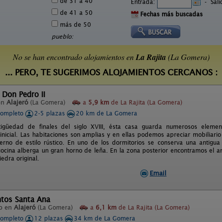
de 31 a 40
Entrada:
-
Sal
de 41 a 50
Fechas más buscadas
más de 50
pueblo:
No se han encontrado alojamientos en
La Rajita
(La Gomera)
... PERO, TE SUGERIMOS ALOJAMIENTOS CERCANOS :
 Don Pedro II
en
Alajeró
(La Gomera)
a
5,9 km
de La Rajita (La Gomera)
completo
2-5 plazas
20 km de La Gomera
igüedad de finales del siglo XVIII, ésta casa guarda numerosos elemen
 inicial. Las habitaciones son amplias y en ellas podemos apreciar mobiliar
rno de estilo rústico. En uno de los dormitorios se conserva una antigu
cocina alberga un gran horno de leña. En la zona posterior encontramos el a
iedra original.
Email
tos Santa Ana
o en
Alajeró
(La Gomera)
a
6,1 km
de La Rajita (La Gomera)
completo
12 plazas
34 km de La Gomera