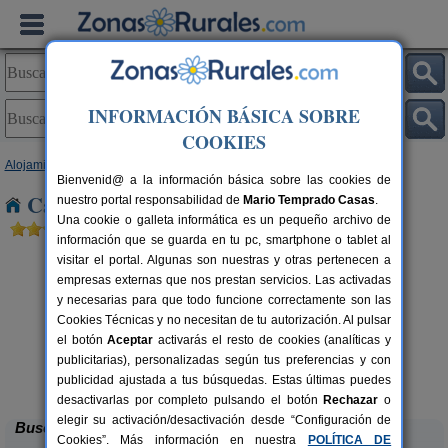
INFORMACIÓN BÁSICA SOBRE
COOKIES
Alojamientos
>
Canarias
>
Tenerife
>
La Gomera
> Vallehermoso
Bienvenid@ a la información básica sobre las cookies de
Casas Rurales cerca de Vallehermoso
nuestro portal responsabilidad de
Mario Temprado Casas
.
Una cookie o galleta informática es un pequeño archivo de
información que se guarda en tu pc, smartphone o tablet al
visitar el portal. Algunas son nuestras y otras pertenecen a
empresas externas que nos prestan servicios. Las activadas
y necesarias para que todo funcione correctamente son las
Cookies Técnicas y no necesitan de tu autorización. Al pulsar
el botón
Aceptar
activarás el resto de cookies (analíticas y
publicitarias), personalizadas según tus preferencias y con
Casa Rural Don Pedro II
Casa Rural Paj
2-5 pers.
15 €
Alajeró (La Gomera)
publicidad ajustada a tus búsquedas. Estas últimas puedes
Hermigua (La G
desde
desactivarlas por completo pulsando el botón
Rechazar
o
elegir su activación/desactivación desde “Configuración de
Buscar
Cookies”. Más información en nuestra
POLÍTICA DE