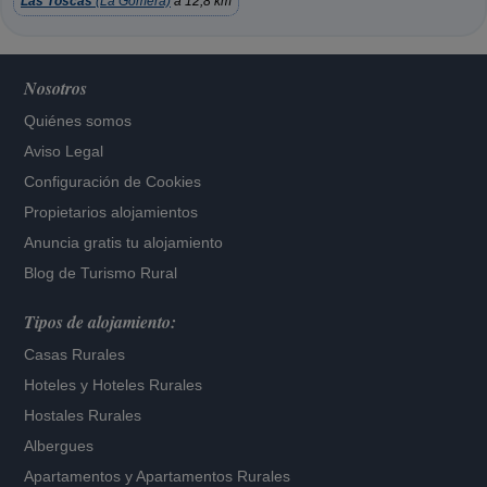
Las Toscas
(La Gomera)
a 12,8 km
Nosotros
Quiénes somos
Aviso Legal
Configuración de Cookies
Propietarios alojamientos
Anuncia gratis tu alojamiento
Blog de Turismo Rural
Tipos de alojamiento:
Casas Rurales
Hoteles
y
Hoteles Rurales
Hostales Rurales
Albergues
Apartamentos
y
Apartamentos Rurales