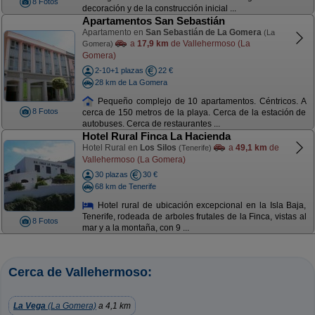
8 Fotos
decoración y de la construcción inicial ...
Apartamentos San Sebastián
Apartamento en
San Sebastián de La Gomera
(La
a
17,9 km
de Vallehermoso (La
Gomera)
Gomera)
2-10+1 plazas
22 €
28 km de La Gomera
Pequeño complejo de 10 apartamentos. Céntricos. A
8 Fotos
cerca de 150 metros de la playa. Cerca de la estación de
autobuses. Cerca de restaurantes ...
Hotel Rural Finca La Hacienda
Hotel Rural en
Los Silos
a
49,1 km
de
(Tenerife)
Vallehermoso (La Gomera)
30 plazas
30 €
68 km de Tenerife
Hotel rural de ubicación excepcional en la Isla Baja,
Tenerife, rodeada de arboles frutales de la Finca, vistas al
8 Fotos
mar y a la montaña, con 9 ...
Cerca de Vallehermoso:
La Vega
(La Gomera)
a 4,1 km