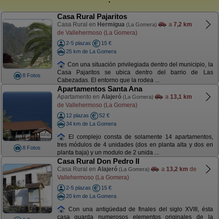
Casa Rural Pajaritos
Casa Rural en
Hermigua
a
7,2 km
(La Gomera)
de Vallehermoso (La Gomera)
2-5 plazas
15 €
25 km de La Gomera
Con una situación privilegiada dentro del municipio, la
Casa Pajaritos se ubica dentro del barrio de Las
8 Fotos
Cabezadas. El entorno que la rodea ...
Apartamentos Santa Ana
Apartamento en
Alajeró
a
13,1 km
(La Gomera)
de Vallehermoso (La Gomera)
12 plazas
52 €
34 km de La Gomera
El complejo consta de solamente 14 apartamentos,
tres módulos de 4 unidades (dos en planta alta y dos en
8 Fotos
planta baja) y un modulo de 2 unida ...
Casa Rural Don Pedro II
Casa Rural en
Alajeró
a
13,2 km
de
(La Gomera)
Vallehermoso (La Gomera)
2-5 plazas
15 €
20 km de La Gomera
Con una antigüedad de finales del siglo XVIII, ésta
casa guarda numerosos elementos originales de la