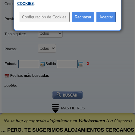
COOKIES
.
Comunidades:
Provincias/Islas:
Tipo alquiler:
Plazas:
X
Entrada:
Salida:
Fechas más buscadas
pueblo:
MÁS FILTROS
No se han encontrado alojamientos en
Vallehermoso
(La Gomera)
... PERO, TE SUGERIMOS ALOJAMIENTOS CERCANOS
: