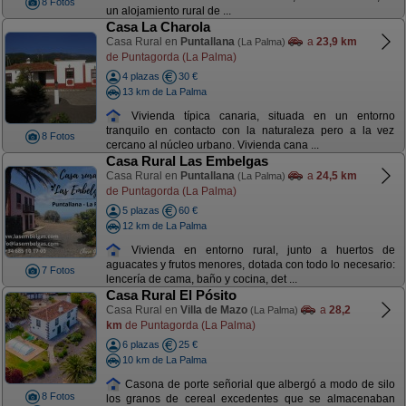
8 Fotos
un alojamiento rural de ...
Casa La Charola
Casa Rural en
Puntallana
a
23,9 km
(La Palma)
de Puntagorda (La Palma)
4 plazas
30 €
13 km de La Palma
Vivienda típica canaria, situada en un entorno
tranquilo en contacto con la naturaleza pero a la vez
8 Fotos
cercano al núcleo urbano. Vivienda cana ...
Casa Rural Las Embelgas
Casa Rural en
Puntallana
a
24,5 km
(La Palma)
de Puntagorda (La Palma)
5 plazas
60 €
12 km de La Palma
Vivienda en entorno rural, junto a huertos de
aguacates y frutos menores, dotada con todo lo necesario:
7 Fotos
lencería de cama, baño y cocina, det ...
Casa Rural El Pósito
Casa Rural en
Villa de Mazo
a
28,2
(La Palma)
km
de Puntagorda (La Palma)
6 plazas
25 €
10 km de La Palma
Casona de porte señorial que albergó a modo de silo
8 Fotos
los granos de cereal excedentes que se almacenaban