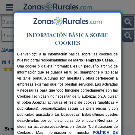
INFORMACIÓN BÁSICA SOBRE
COOKIES
Alojamientos
>
Canarias
>
Tenerife
>
La Palma
> Puntagorda
Bienvenid@ a la información básica sobre las cookies de
Casas Rurales cerca de Puntagorda
nuestro portal responsabilidad de
Mario Temprado Casas
.
Una cookie o galleta informática es un pequeño archivo de
información que se guarda en tu pc, smartphone o tablet al
visitar el portal. Algunas son nuestras y otras pertenecen a
empresas externas que nos prestan servicios. Las activadas
y necesarias para que todo funcione correctamente son las
Cookies Técnicas y no necesitan de tu autorización. Al pulsar
el botón
Aceptar
activarás el resto de cookies (analíticas y
publicitarias), personalizadas según tus preferencias y con
El Lomito
6 pers.
2 pers.
25 €
40 €
publicidad ajustada a tus búsquedas. Estas últimas puedes
Tijarafe (La Palma)
e
desde
desactivarlas por completo pulsando el botón
Rechazar
o
elegir su activación/desactivación desde “Configuración de
Buscar
Cookies”. Más información en nuestra
POLÍTICA DE