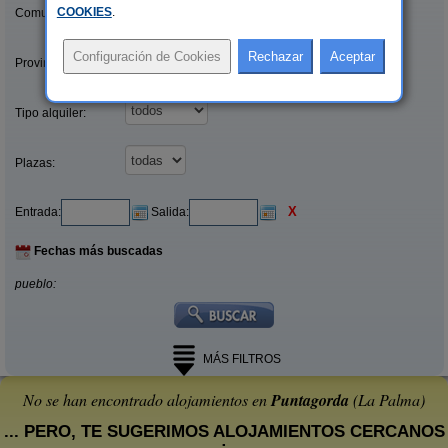
COOKIES
.
Comunidades:
Provincias/Islas:
Tipo alquiler:
Plazas:
X
Entrada:
Salida:
Fechas más buscadas
pueblo:
MÁS FILTROS
No se han encontrado alojamientos en
Puntagorda
(La Palma)
... PERO, TE SUGERIMOS ALOJAMIENTOS CERCANOS
: