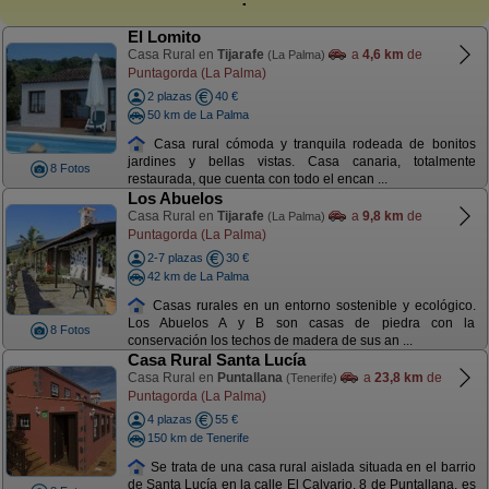
El Lomito
Casa Rural en
Tijarafe
a
4,6 km
de
(La Palma)
Puntagorda (La Palma)
2 plazas
40 €
50 km de La Palma
Casa rural cómoda y tranquila rodeada de bonitos
jardines y bellas vistas. Casa canaria, totalmente
8 Fotos
restaurada, que cuenta con todo el encan ...
Los Abuelos
Casa Rural en
Tijarafe
a
9,8 km
de
(La Palma)
Puntagorda (La Palma)
2-7 plazas
30 €
42 km de La Palma
Casas rurales en un entorno sostenible y ecológico.
Los Abuelos A y B son casas de piedra con la
8 Fotos
conservación los techos de madera de sus an ...
Casa Rural Santa Lucía
Casa Rural en
Puntallana
a
23,8 km
de
(Tenerife)
Puntagorda (La Palma)
4 plazas
55 €
150 km de Tenerife
Se trata de una casa rural aislada situada en el barrio
de Santa Lucía en la calle El Calvario, 8 de Puntallana, es