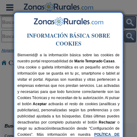
INFORMACIÓN BÁSICA SOBRE
COOKIES
Alojamientos
>
Canarias
>
Tenerife
>
La Palma
> Tajuya
Bienvenid@ a la información básica sobre las cookies de
Casas Rurales cerca de Tajuya
nuestro portal responsabilidad de
Mario Temprado Casas
.
Una cookie o galleta informática es un pequeño archivo de
información que se guarda en tu pc, smartphone o tablet al
visitar el portal. Algunas son nuestras y otras pertenecen a
empresas externas que nos prestan servicios. Las activadas
y necesarias para que todo funcione correctamente son las
Cookies Técnicas y no necesitan de tu autorización. Al pulsar
el botón
Aceptar
activarás el resto de cookies (analíticas y
Los Abuelos
5 pers.
2-7 pers.
publicitarias), personalizadas según tus preferencias y con
60 €
30 €
Tijarafe (La Palma)
desde
desde
publicidad ajustada a tus búsquedas. Estas últimas puedes
desactivarlas por completo pulsando el botón
Rechazar
o
Buscar
elegir su activación/desactivación desde “Configuración de
Cookies”. Más información en nuestra
POLÍTICA DE
Comunidades: