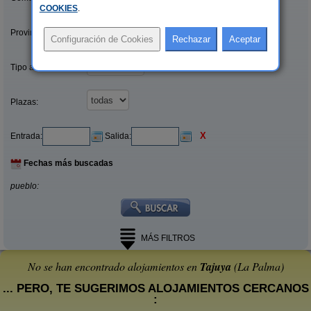
COOKIES
.
Provincias/Islas:
Tipo alquiler:
Plazas:
X
Entrada:
Salida:
Fechas más buscadas
pueblo:
MÁS FILTROS
No se han encontrado alojamientos en
Tajuya
(La Palma)
... PERO, TE SUGERIMOS ALOJAMIENTOS CERCANOS
: