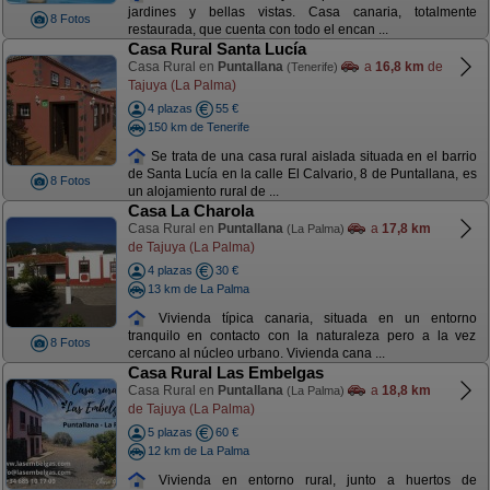
jardines y bellas vistas. Casa canaria, totalmente
8 Fotos
restaurada, que cuenta con todo el encan ...
Casa Rural Santa Lucía
Casa Rural en
Puntallana
a
16,8 km
de
(Tenerife)
Tajuya (La Palma)
4 plazas
55 €
150 km de Tenerife
Se trata de una casa rural aislada situada en el barrio
de Santa Lucía en la calle El Calvario, 8 de Puntallana, es
8 Fotos
un alojamiento rural de ...
Casa La Charola
Casa Rural en
Puntallana
a
17,8 km
(La Palma)
de Tajuya (La Palma)
4 plazas
30 €
13 km de La Palma
Vivienda típica canaria, situada en un entorno
tranquilo en contacto con la naturaleza pero a la vez
8 Fotos
cercano al núcleo urbano. Vivienda cana ...
Casa Rural Las Embelgas
Casa Rural en
Puntallana
a
18,8 km
(La Palma)
de Tajuya (La Palma)
5 plazas
60 €
12 km de La Palma
Vivienda en entorno rural, junto a huertos de