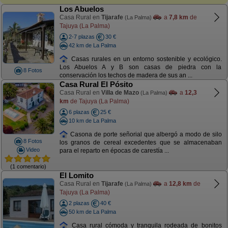
Los Abuelos
Casa Rural en
Tijarafe
a
7,8 km
de
(La Palma)
Tajuya (La Palma)
2-7 plazas
30 €
42 km de La Palma
Casas rurales en un entorno sostenible y ecológico.
Los Abuelos A y B son casas de piedra con la
8 Fotos
conservación los techos de madera de sus an ...
Casa Rural El Pósito
Casa Rural en
Villa de Mazo
a
12,3
(La Palma)
km
de Tajuya (La Palma)
6 plazas
25 €
10 km de La Palma
Casona de porte señorial que albergó a modo de silo
8 Fotos
los granos de cereal excedentes que se almacenaban
Video
para el reparto en épocas de carestía ...
(1 comentario)
El Lomito
Casa Rural en
Tijarafe
a
12,8 km
de
(La Palma)
Tajuya (La Palma)
2 plazas
40 €
50 km de La Palma
Casa rural cómoda y tranquila rodeada de bonitos