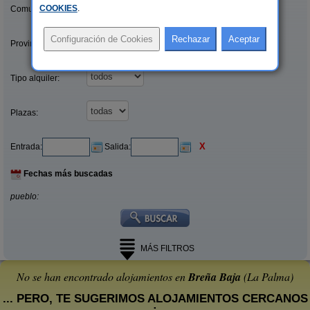
COOKIES
.
Comunidades:
Provincias/Islas:
Tipo alquiler:
Plazas:
X
Entrada:
Salida:
Fechas más buscadas
pueblo:
MÁS FILTROS
No se han encontrado alojamientos en
Breña Baja
(La Palma)
... PERO, TE SUGERIMOS ALOJAMIENTOS CERCANOS
: