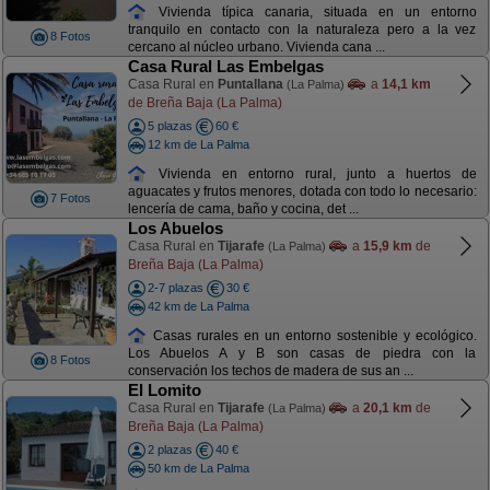
Vivienda típica canaria, situada en un entorno
tranquilo en contacto con la naturaleza pero a la vez
8 Fotos
cercano al núcleo urbano. Vivienda cana ...
Casa Rural Las Embelgas
Casa Rural en
Puntallana
a
14,1 km
(La Palma)
de Breña Baja (La Palma)
5 plazas
60 €
12 km de La Palma
Vivienda en entorno rural, junto a huertos de
aguacates y frutos menores, dotada con todo lo necesario:
7 Fotos
lencería de cama, baño y cocina, det ...
Los Abuelos
Casa Rural en
Tijarafe
a
15,9 km
de
(La Palma)
Breña Baja (La Palma)
2-7 plazas
30 €
42 km de La Palma
Casas rurales en un entorno sostenible y ecológico.
Los Abuelos A y B son casas de piedra con la
8 Fotos
conservación los techos de madera de sus an ...
El Lomito
Casa Rural en
Tijarafe
a
20,1 km
de
(La Palma)
Breña Baja (La Palma)
2 plazas
40 €
50 km de La Palma