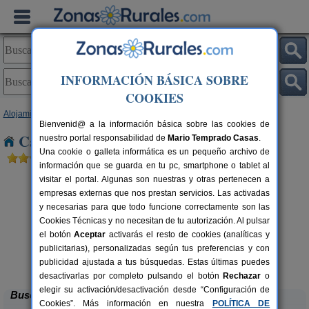
INFORMACIÓN BÁSICA SOBRE
COOKIES
Alojamientos
>
Canarias
>
Tenerife
>
La Palma
> Breña Baja
Bienvenid@ a la información básica sobre las cookies de
Casas Rurales cerca de Breña Baja
nuestro portal responsabilidad de
Mario Temprado Casas
.
Una cookie o galleta informática es un pequeño archivo de
información que se guarda en tu pc, smartphone o tablet al
visitar el portal. Algunas son nuestras y otras pertenecen a
empresas externas que nos prestan servicios. Las activadas
y necesarias para que todo funcione correctamente son las
Cookies Técnicas y no necesitan de tu autorización. Al pulsar
el botón
Aceptar
activarás el resto de cookies (analíticas y
publicitarias), personalizadas según tus preferencias y con
Casa Rural Las Embelgas
2 pers.
5 pers.
40 €
60 €
publicidad ajustada a tus búsquedas. Estas últimas puedes
Puntallana (La Palma)
de
desde
desactivarlas por completo pulsando el botón
Rechazar
o
elegir su activación/desactivación desde “Configuración de
Buscar
Cookies”. Más información en nuestra
POLÍTICA DE