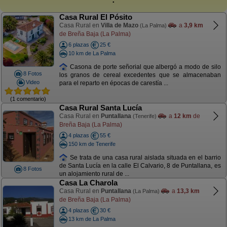
Casa Rural El Pósito
Casa Rural en
Villa de Mazo
a
3,9 km
(La Palma)
de Breña Baja (La Palma)
6 plazas
25 €
10 km de La Palma
Casona de porte señorial que albergó a modo de silo
8 Fotos
los granos de cereal excedentes que se almacenaban
Video
para el reparto en épocas de carestía ...
(1 comentario)
Casa Rural Santa Lucía
Casa Rural en
Puntallana
a
12 km
de
(Tenerife)
Breña Baja (La Palma)
4 plazas
55 €
150 km de Tenerife
Se trata de una casa rural aislada situada en el barrio
de Santa Lucía en la calle El Calvario, 8 de Puntallana, es
8 Fotos
un alojamiento rural de ...
Casa La Charola
Casa Rural en
Puntallana
a
13,3 km
(La Palma)
de Breña Baja (La Palma)
4 plazas
30 €
13 km de La Palma