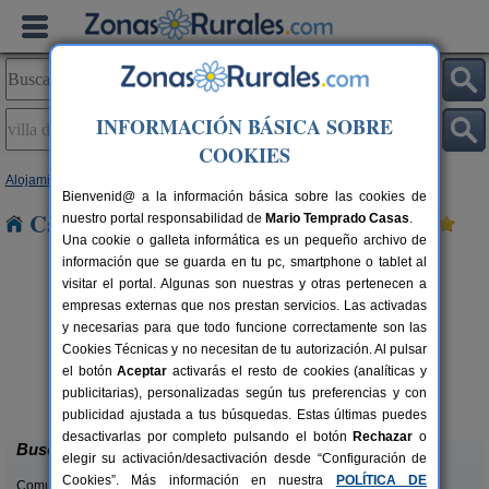
INFORMACIÓN BÁSICA SOBRE
COOKIES
Alojamientos
>
Canarias
>
Tenerife
>
La Palma
> Villa de Mazo
Bienvenid@ a la información básica sobre las cookies de
Casas Rurales en Villa de Mazo
nuestro portal responsabilidad de
Mario Temprado Casas
.
Una cookie o galleta informática es un pequeño archivo de
información que se guarda en tu pc, smartphone o tablet al
visitar el portal. Algunas son nuestras y otras pertenecen a
empresas externas que nos prestan servicios. Las activadas
y necesarias para que todo funcione correctamente son las
Cookies Técnicas y no necesitan de tu autorización. Al pulsar
el botón
Aceptar
activarás el resto de cookies (analíticas y
Casa Rural Las Embelgas
4 pers.
5 pers.
publicitarias), personalizadas según tus preferencias y con
30 €
60 €
Puntallana (La Palma)
esde
desde
publicidad ajustada a tus búsquedas. Estas últimas puedes
desactivarlas por completo pulsando el botón
Rechazar
o
Buscar
elegir su activación/desactivación desde “Configuración de
Cookies”. Más información en nuestra
POLÍTICA DE
Comunidades: