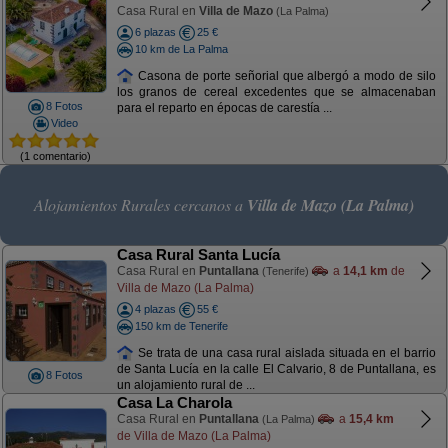
Casa Rural en
Villa de Mazo
(La Palma)
6 plazas
25 €
10 km de La Palma
Casona de porte señorial que albergó a modo de silo
los granos de cereal excedentes que se almacenaban
8 Fotos
para el reparto en épocas de carestía ...
Video
(1 comentario)
Alojamientos Rurales cercanos a
Villa de Mazo (La Palma)
Casa Rural Santa Lucía
Casa Rural en
Puntallana
a
14,1 km
de
(Tenerife)
Villa de Mazo (La Palma)
4 plazas
55 €
150 km de Tenerife
Se trata de una casa rural aislada situada en el barrio
de Santa Lucía en la calle El Calvario, 8 de Puntallana, es
8 Fotos
un alojamiento rural de ...
Casa La Charola
Casa Rural en
Puntallana
a
15,4 km
(La Palma)
de Villa de Mazo (La Palma)