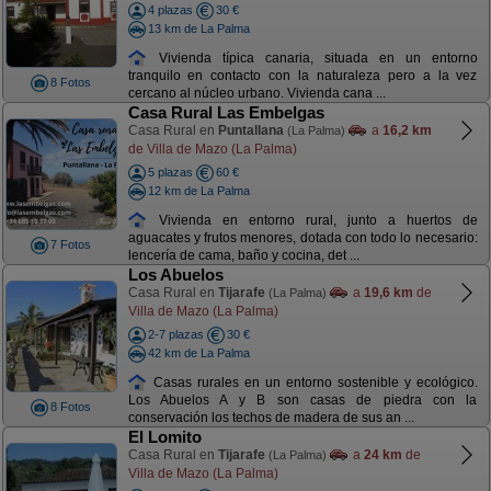
4 plazas
30 €
13 km de La Palma
Vivienda típica canaria, situada en un entorno
tranquilo en contacto con la naturaleza pero a la vez
8 Fotos
cercano al núcleo urbano. Vivienda cana ...
Casa Rural Las Embelgas
Casa Rural en
Puntallana
a
16,2 km
(La Palma)
de Villa de Mazo (La Palma)
5 plazas
60 €
12 km de La Palma
Vivienda en entorno rural, junto a huertos de
aguacates y frutos menores, dotada con todo lo necesario:
7 Fotos
lencería de cama, baño y cocina, det ...
Los Abuelos
Casa Rural en
Tijarafe
a
19,6 km
de
(La Palma)
Villa de Mazo (La Palma)
2-7 plazas
30 €
42 km de La Palma
Casas rurales en un entorno sostenible y ecológico.
Los Abuelos A y B son casas de piedra con la
8 Fotos
conservación los techos de madera de sus an ...
El Lomito
Casa Rural en
Tijarafe
a
24 km
de
(La Palma)
Villa de Mazo (La Palma)