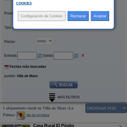
COOKIES
.
Provincias/Islas:
Tipo alquiler:
Plazas:
X
Entrada:
Salida:
Fechas más buscadas
pueblo:
Villa de Mazo
MÁS FILTROS
1 alojamiento rural en Villa de Mazo (La
Palma)
Ver en el mapa
Casa Rural El Pósito