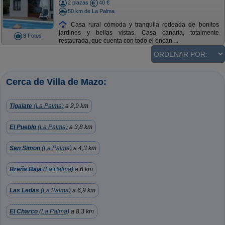
2 plazas
40 €
50 km de La Palma
Casa rural cómoda y tranquila rodeada de bonitos
jardines y bellas vistas. Casa canaria, totalmente
8 Fotos
restaurada, que cuenta con todo el encan ...
Cerca de Villa de Mazo:
Tigalate
(La Palma)
a 2,9 km
El Pueblo
(La Palma)
a 3,8 km
San Simon
(La Palma)
a 4,3 km
Breña Baja
(La Palma)
a 6 km
Las Ledas
(La Palma)
a 6,9 km
El Charco
(La Palma)
a 8,3 km