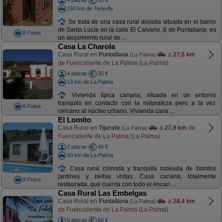
4 plazas
55 €
150 km de Tenerife
Se trata de una casa rural aislada situada en el barrio
de Santa Lucía en la calle El Calvario, 8 de Puntallana, es
8 Fotos
un alojamiento rural de ...
Casa La Charola
Casa Rural en
Puntallana
a
27,5 km
(La Palma)
de Fuencaliente de La Palma (La Palma)
4 plazas
30 €
13 km de La Palma
Vivienda típica canaria, situada en un entorno
tranquilo en contacto con la naturaleza pero a la vez
8 Fotos
cercano al núcleo urbano. Vivienda cana ...
El Lomito
Casa Rural en
Tijarafe
a
27,9 km
de
(La Palma)
Fuencaliente de La Palma (La Palma)
2 plazas
40 €
50 km de La Palma
Casa rural cómoda y tranquila rodeada de bonitos
jardines y bellas vistas. Casa canaria, totalmente
8 Fotos
restaurada, que cuenta con todo el encan ...
Casa Rural Las Embelgas
Casa Rural en
Puntallana
a
28,4 km
(La Palma)
de Fuencaliente de La Palma (La Palma)
5 plazas
60 €