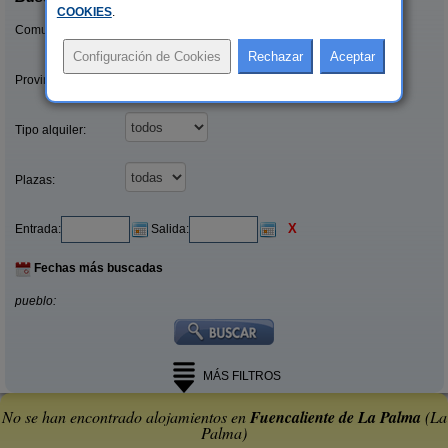
COOKIES
.
Comunidades:
Provincias/Islas:
Tipo alquiler:
Plazas:
X
Entrada:
Salida:
Fechas más buscadas
pueblo:
MÁS FILTROS
No se han encontrado alojamientos en
Fuencaliente de La Palma
(La
Palma)