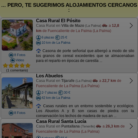
... PERO, TE SUGERIMOS ALOJAMIENTOS CERCANOS
:
Casa Rural El Pósito
Casa Rural en
Villa de Mazo
a
12,8
(La Palma)
km
de Fuencaliente de La Palma (La Palma)
6 plazas
25 €
10 km de La Palma
Casona de porte señorial que albergó a modo de silo
8 Fotos
los granos de cereal excedentes que se almacenaban
Video
para el reparto en épocas de carestía ...
(1 comentario)
Los Abuelos
Casa Rural en
Tijarafe
a
22,7 km
de
(La Palma)
Fuencaliente de La Palma (La Palma)
2-7 plazas
30 €
42 km de La Palma
Casas rurales en un entorno sostenible y ecológico.
Los Abuelos A y B son casas de piedra con la
8 Fotos
conservación los techos de madera de sus an ...
Casa Rural Santa Lucía
Casa Rural en
Puntallana
a
26,3 km
de
(Tenerife)
Fuencaliente de La Palma (La Palma)