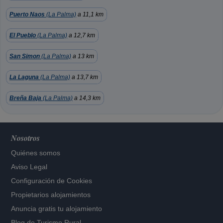
Puerto Naos
(La Palma)
a 11,1 km
El Pueblo
(La Palma)
a 12,7 km
San Simon
(La Palma)
a 13 km
La Laguna
(La Palma)
a 13,7 km
Breña Baja
(La Palma)
a 14,3 km
Nosotros
Quiénes somos
Aviso Legal
Configuración de Cookies
Propietarios alojamientos
Anuncia gratis tu alojamiento
Blog de Turismo Rural