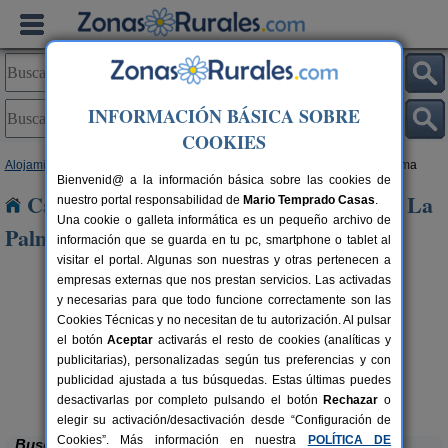
INFORMACIÓN BÁSICA SOBRE
COOKIES
Alojamientos
>
Canarias
>
Tenerife
>
La Palma
> Fuencaliente de La Palma
Bienvenid@ a la información básica sobre las cookies de
Casas Rurales cerca de Fuencaliente de La
nuestro portal responsabilidad de
Mario Temprado Casas
.
Una cookie o galleta informática es un pequeño archivo de
Palma
información que se guarda en tu pc, smartphone o tablet al
visitar el portal. Algunas son nuestras y otras pertenecen a
empresas externas que nos prestan servicios. Las activadas
y necesarias para que todo funcione correctamente son las
Cookies Técnicas y no necesitan de tu autorización. Al pulsar
el botón
Aceptar
activarás el resto de cookies (analíticas y
publicitarias), personalizadas según tus preferencias y con
publicidad ajustada a tus búsquedas. Estas últimas puedes
Casa La Charola
ers.
4 pers.
0 €
30 €
Puntallana (La Palma)
desde
desactivarlas por completo pulsando el botón
Rechazar
o
elegir su activación/desactivación desde “Configuración de
Cookies”. Más información en nuestra
POLÍTICA DE
Buscar