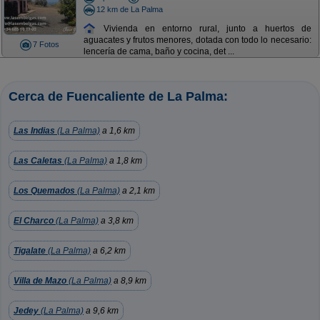
12 km de La Palma
Vivienda en entorno rural, junto a huertos de
aguacates y frutos menores, dotada con todo lo necesario:
7 Fotos
lencería de cama, baño y cocina, det ...
Cerca de Fuencaliente de La Palma:
Las Indias
(La Palma)
a 1,6 km
Las Caletas
(La Palma)
a 1,8 km
Los Quemados
(La Palma)
a 2,1 km
El Charco
(La Palma)
a 3,8 km
Tigalate
(La Palma)
a 6,2 km
Villa de Mazo
(La Palma)
a 8,9 km
Jedey
(La Palma)
a 9,6 km