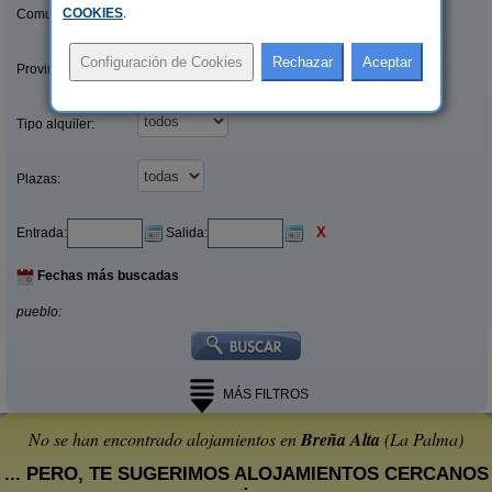
COOKIES
.
Comunidades:
Provincias/Islas:
Tipo alquiler:
Plazas:
X
Entrada:
Salida:
Fechas más buscadas
pueblo:
MÁS FILTROS
No se han encontrado alojamientos en
Breña Alta
(La Palma)
... PERO, TE SUGERIMOS ALOJAMIENTOS CERCANOS
: