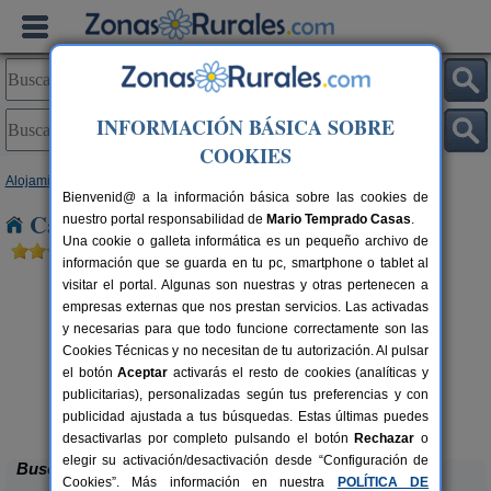
INFORMACIÓN BÁSICA SOBRE
COOKIES
Alojamientos
>
Canarias
>
Tenerife
>
La Palma
> Breña Alta
Bienvenid@ a la información básica sobre las cookies de
Casas Rurales cerca de Breña Alta
nuestro portal responsabilidad de
Mario Temprado Casas
.
Una cookie o galleta informática es un pequeño archivo de
información que se guarda en tu pc, smartphone o tablet al
visitar el portal. Algunas son nuestras y otras pertenecen a
empresas externas que nos prestan servicios. Las activadas
y necesarias para que todo funcione correctamente son las
Cookies Técnicas y no necesitan de tu autorización. Al pulsar
el botón
Aceptar
activarás el resto de cookies (analíticas y
publicitarias), personalizadas según tus preferencias y con
Casa La Charola
7 pers.
4 pers.
30 €
30 €
publicidad ajustada a tus búsquedas. Estas últimas puedes
Puntallana (La Palma)
e
desde
desactivarlas por completo pulsando el botón
Rechazar
o
elegir su activación/desactivación desde “Configuración de
Buscar
Cookies”. Más información en nuestra
POLÍTICA DE