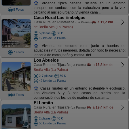
Vivienda típica canaria, situada en un entorno
tranquilo en contacto con la naturaleza pero a la vez
8 Fotos
cercano al núcleo urbano. Vivienda cana ...
Casa Rural Las Embelgas
Casa Rural en
Puntallana
a
11,2 km
(La Palma)
de Breña Alta (La Palma)
5 plazas
60 €
12 km de La Palma
Vivienda en entorno rural, junto a huertos de
aguacates y frutos menores, dotada con todo lo necesario:
7 Fotos
lencería de cama, baño y cocina, det ...
Los Abuelos
Casa Rural en
Tijarafe
a
15,8 km
de
(La Palma)
Breña Alta (La Palma)
2-7 plazas
30 €
42 km de La Palma
Casas rurales en un entorno sostenible y ecológico.
Los Abuelos A y B son casas de piedra con la
8 Fotos
conservación los techos de madera de sus an ...
El Lomito
Casa Rural en
Tijarafe
a
19,4 km
de
(La Palma)
Breña Alta (La Palma)
2 plazas
40 €
50 km de La Palma