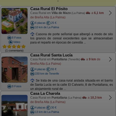
Casa Rural El Pósito
Casa Rural en
Villa de Mazo
a
6,1 km
(La Palma)
de Breña Alta (La Palma)
6 plazas
25 €
10 km de La Palma
Casona de porte señorial que albergó a modo de silo
8 Fotos
los granos de cereal excedentes que se almacenaban
Video
para el reparto en épocas de carestía ...
(1 comentario)
Casa Rural Santa Lucía
Casa Rural en
Puntallana
a
9 km
de
(Tenerife)
Breña Alta (La Palma)
4 plazas
55 €
150 km de Tenerife
Se trata de una casa rural aislada situada en el barrio
de Santa Lucía en la calle El Calvario, 8 de Puntallana, es
8 Fotos
un alojamiento rural de ...
Casa La Charola
Casa Rural en
Puntallana
a
10,3 km
(La Palma)
de Breña Alta (La Palma)
4 plazas
30 €
13 km de La Palma